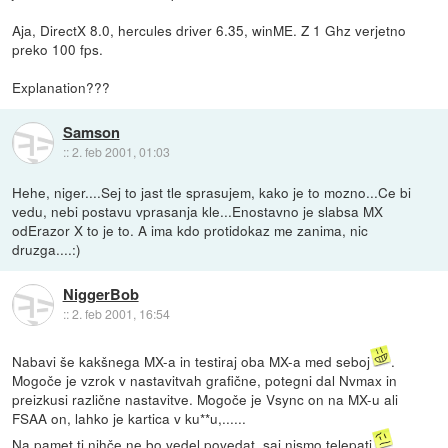
Aja, DirectX 8.0, hercules driver 6.35, winME. Z 1 Ghz verjetno
preko 100 fps.
Explanation???
Samson
::
2. feb 2001, 01:03
Hehe, niger....Sej to jast tle sprasujem, kako je to mozno...Ce bi
vedu, nebi postavu vprasanja kle...Enostavno je slabsa MX
odErazor X to je to. A ima kdo protidokaz me zanima, nic
druzga....:)
NiggerBob
::
2. feb 2001, 16:54
Nabavi še kakšnega MX-a in testiraj oba MX-a med seboj
.
Mogoče je vzrok v nastavitvah grafične, potegni dal Nvmax in
preizkusi različne nastavitve. Mogoče je Vsync on na MX-u ali
FSAA on, lahko je kartica v ku**u,......
Na pamet ti nihče ne bo vedel povedat, saj nismo telepati