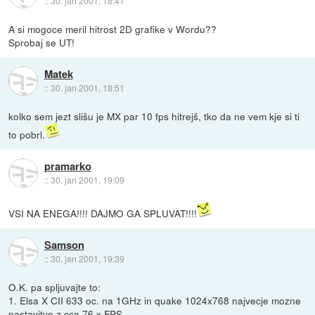
::
30. jan 2001, 18:41
A si mogoce meril hitrost 2D grafike v Wordu??
Sprobaj se UT!
Matek
::
30. jan 2001, 18:51
kolko sem jezt slišu je MX par 10 fps hitrejš, tko da ne vem kje si ti
to pobrl.
pramarko
::
30. jan 2001, 19:09
VSI NA ENEGA!!!! DAJMO GA SPLUVAT!!!!
Samson
::
30. jan 2001, 19:39
O.K. pa spljuvajte to:
1. Elsa X CII 633 oc. na 1GHz in quake 1024x768 najvecje mozne
nastavitve z cca 76,x FPS