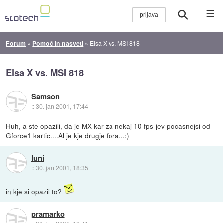
☰
Forum
»
Pomoč in nasveti
»
Elsa X vs. MSI 818
Elsa X vs. MSI 818
Samson
::
30. jan 2001, 17:44
Huh, a ste opazili, da je MX kar za nekaj 10 fps-jev pocasnejsi od
Gforce1 kartic....Al je kje drugje fora...:)
luni
::
30. jan 2001, 18:35
in kje si opazil to?
pramarko