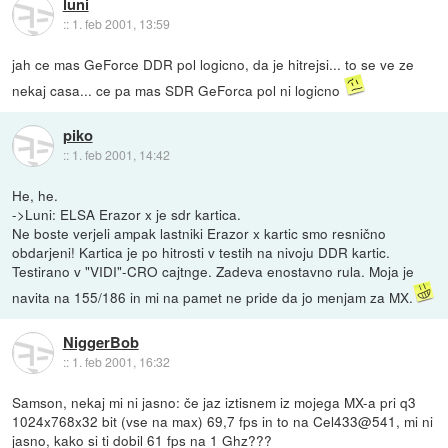
luni
::
1. feb 2001, 13:59
jah ce mas GeForce DDR pol logicno, da je hitrejsi... to se ve ze
nekaj casa... ce pa mas SDR GeForca pol ni logicno
piko
::
1. feb 2001, 14:42
He, he.
->Luni: ELSA Erazor x je sdr kartica.
Ne boste verjeli ampak lastniki Erazor x kartic smo resnično
obdarjeni! Kartica je po hitrosti v testih na nivoju DDR kartic.
Testirano v "VIDI"-CRO cajtnge. Zadeva enostavno rula. Moja je
navita na 155/186 in mi na pamet ne pride da jo menjam za MX.
NiggerBob
::
1. feb 2001, 16:32
Samson, nekaj mi ni jasno: če jaz iztisnem iz mojega MX-a pri q3
1024x768x32 bit (vse na max) 69,7 fps in to na Cel433@541, mi ni
jasno, kako si ti dobil 61 fps na 1 Ghz???