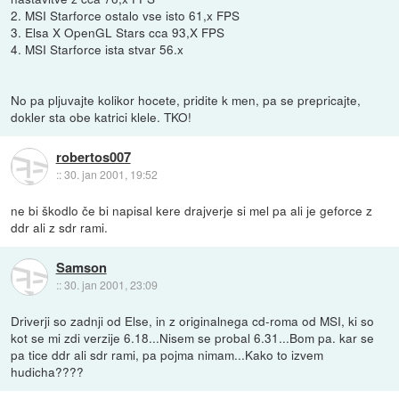
2. MSI Starforce ostalo vse isto 61,x FPS
3. Elsa X OpenGL Stars cca 93,X FPS
4. MSI Starforce ista stvar 56.x
No pa pljuvajte kolikor hocete, pridite k men, pa se prepricajte,
dokler sta obe katrici klele. TKO!
robertos007
::
30. jan 2001, 19:52
ne bi škodlo če bi napisal kere drajverje si mel pa ali je geforce z
ddr ali z sdr rami.
Samson
::
30. jan 2001, 23:09
Driverji so zadnji od Else, in z originalnega cd-roma od MSI, ki so
kot se mi zdi verzije 6.18...Nisem se probal 6.31...Bom pa. kar se
pa tice ddr ali sdr rami, pa pojma nimam...Kako to izvem
hudicha????