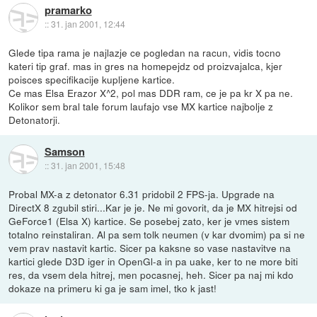
pramarko
::
31. jan 2001, 12:44
Glede tipa rama je najlazje ce pogledan na racun, vidis tocno
kateri tip graf. mas in gres na homepejdz od proizvajalca, kjer
poisces specifikacije kupljene kartice.
Ce mas Elsa Erazor X^2, pol mas DDR ram, ce je pa kr X pa ne.
Kolikor sem bral tale forum laufajo vse MX kartice najbolje z
Detonatorji.
Samson
::
31. jan 2001, 15:48
Probal MX-a z detonator 6.31 pridobil 2 FPS-ja. Upgrade na
DirectX 8 zgubil stiri...Kar je je. Ne mi govorit, da je MX hitrejsi od
GeForce1 (Elsa X) kartice. Se posebej zato, ker je vmes sistem
totalno reinstaliran. Al pa sem tolk neumen (v kar dvomim) pa si ne
vem prav nastavit kartic. Sicer pa kaksne so vase nastavitve na
kartici glede D3D iger in OpenGl-a in pa uake, ker to ne more biti
res, da vsem dela hitrej, men pocasnej, heh. Sicer pa naj mi kdo
dokaze na primeru ki ga je sam imel, tko k jast!