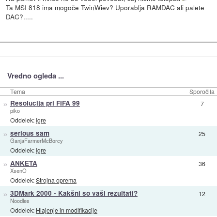
Ta MSI 818 ima mogoče TwinWiev? Uporablja RAMDAC ali palete
DAC?.....
Vredno ogleda ...
Tema
Sporočila
»
Resolucija pri FIFA 99
7
piko
Oddelek:
Igre
»
serious sam
25
GanjaFarmerMcBorcy
Oddelek:
Igre
»
ANKETA
36
XsenO
Oddelek:
Strojna oprema
»
3DMark 2000 - Kakšni so vaši rezultati?
12
Noodles
Oddelek:
Hlajenje in modifikacije