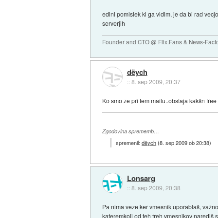
edini pomislek ki ga vidim, je da bi rad ve
serverjih
Founder and CTO @ Flix.Fans & News-Fact
dëych
::
8. sep 2009, 20:37
Ko smo že pri tem mailu..obstaja kakšn fre
Zgodovina sprememb…
spremenil:
dëych
(
8. sep 2009 ob 20:38
)
Lonsarg
::
8. sep 2009, 20:38
Pa nima veze ker vmesnik uporablaš, važno 
kateremkoli od teh treh vmesnikov narediš 