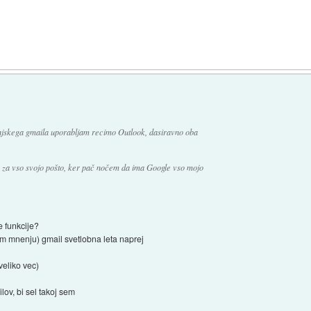
onjskega gmaila uporabljam recimo Outlook, dasiravno oba
 za vso svojo pošto, ker pač nočem da ima Google vso mojo
e funkcije?
jem mnenju) gmail svetlobna leta naprej
veliko vec)
lov, bi sel takoj sem