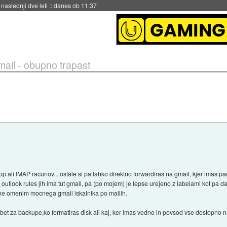
hitela Japonsko
::
danes ob 11:37
mail - obupno trapast
ali IMAP racunov... ostale si pa lahko direktno forwardiras na gmail, kjer imas pac
 ima outlook rules jih ima tut gmail, pa (po mojem) je lepse urejeno z labelami kot pa
ne omenim mocnega gmail iskalnika po mailih.
bet za backupe,ko formatiras disk ali kaj, ker imas vedno in povsod vse dostopno na