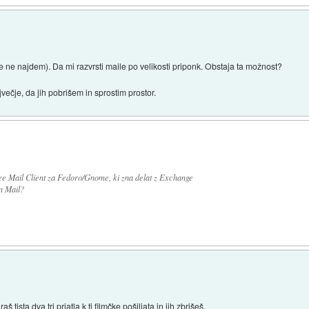
 je ne najdem). Da mi razvrsti maile po velikosti priponk. Obstaja ta možnost?
jvečje, da jih pobrišem in sprostim prostor.
ree Mail Client za Fedoro/Gnome, ki zna delat z Exchange
n Mail?
tista dva tri prjatla k ti filmčke pošiljata in jih zbrišeš.