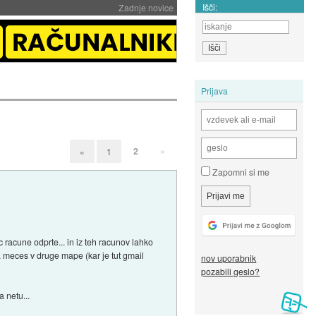
Išči:
Zadnje novice
Prijava
2
»
«
1
Zapomni si me
 racune odprte... in iz teh racunov lahko
 da meces v druge mape (kar je tut gmail
nov uporabnik
pozabili geslo?
 netu...