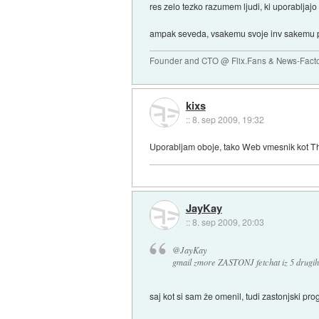
res zelo tezko razumem ljudi, ki uporabljajo s
ampak seveda, vsakemu svoje inv sakemu 
Founder and CTO @ Flix.Fans & News-Fact
kixs
::
8. sep 2009, 19:32
Uporabljam oboje, tako Web vmesnik kot Th
JayKay
::
8. sep 2009, 20:03
@JayKay
gmail zmore ZASTONJ fetchat iz 5 drugih
saj kot si sam že omenil, tudi zastonjski pr