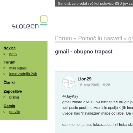
Tajvan in Južna Koreja po izvozu prvikrat pre
Forum
»
Pomoč in nasveti
»
g
Novice
gmail - obupno trapast
arhiv
Forum
mali oglasi
teme zadnjih 24h
Lion29
Članki
::
8. sep 2009, 19:28
Zaposlitve
@JayKay
brskaj
gmail zmore ZASTONJ fetchat iz 5 drugih pop 
Ostalo
tudi posto posiljas...vse tiste opcije ki jih
pravila
uvedel kao "navidezne" mape od label. Da 
da ne omenjam se luksuza, da ti ni treba skr