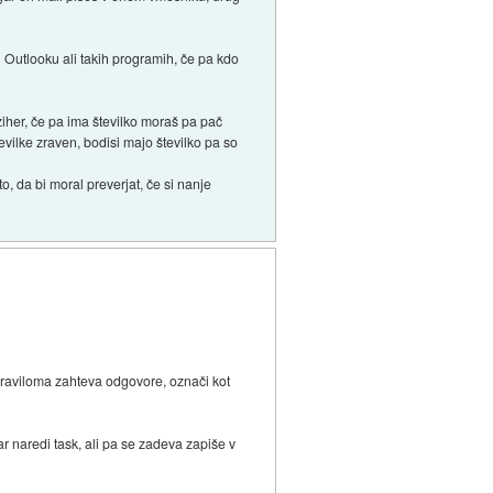
 Outlooku ali takih programih, če pa kdo
 ziher, če pa ima številko moraš pa pač
tevilke zraven, bodisi majo številko pa so
o, da bi moral preverjat, če si nanje
i praviloma zahteva odgovore, označi kot
r naredi task, ali pa se zadeva zapiše v