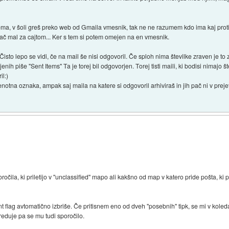
 doma, v šoli greš preko web od Gmaila vmesnik, tak ne ne razumem kdo ima kaj proti
ač mal za cajtom... Ker s tem si potem omejen na en vmesnik.
Čisto lepo se vidi, če na mail še nisi odgovoril. Če sploh nima številke zraven je to
ih piše "Sent Items" Ta je torej bil odgovorjen. Torej tisti maili, ki bodisi nimajo š
il:)
notna oznaka, ampak saj maila na katere si odgovoril arhiviraš in jih pač ni v prejet
oročila, ki priletijo v "unclassified" mapo ali kakšno od map v katero pride pošta, k
 flag avtomatično izbriše. Če pritisnem eno od dveh "posebnih" tipk, se mi v koleda
eduje pa se mu tudi sporočilo.