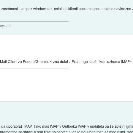
cjo zasebnost... ampak windows oz. ostali os klienti pac omogocajo samo navidezno
ory.app
e Mail Client za Fedoro/Gnome, ki zna delat z Exchange strežnikom oziroma IMAP4 i
da uporablaš IMAP. Tako maš IMAP v Outlooku IMAP v mobitelu pa še spletni gmail
spremembo se shrani v real time na server in lahko poljubno menjaš med njimi, ma