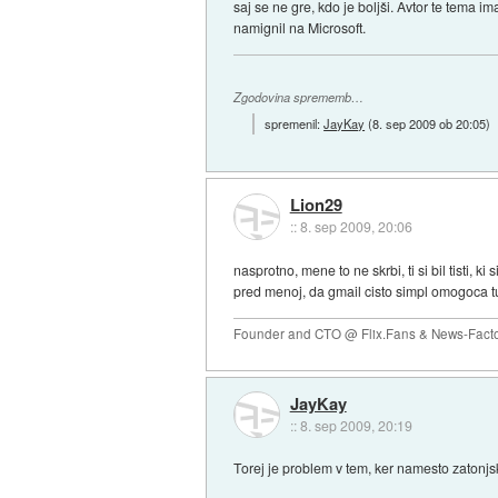
saj se ne gre, kdo je boljši. Avtor te tema 
namignil na Microsoft.
Zgodovina sprememb…
spremenil:
JayKay
(
8. sep 2009 ob 20:05
)
Lion29
::
8. sep 2009, 20:06
nasprotno, mene to ne skrbi, ti si bil tisti, 
pred menoj, da gmail cisto simpl omogoca t
Founder and CTO @ Flix.Fans & News-Fact
JayKay
::
8. sep 2009, 20:19
Torej je problem v tem, ker namesto zatonj