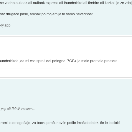
e vedno outlook ali outlook express ali thunderbird ali firebird ali karkoli je ze zdaj
pac drugace pase, ampak po mojem je to samo nevednost
ory.app
underbirda, da mi vse sproti dol potegne. 7GB+ je malo premalo prostora.
 pop ali IMAP racunov...
ogrami to omogočajo, za backup računov in pošte imaš dodatek, če te to skrbi