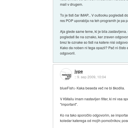
mail v drugem.
To je tisti čar IMAP... V outlooku pogledaš
res POP uporablja na teh programih je pa p
Aja glede same teme, ki je bila zastavljena. 
pogledati še na oznako, ker zraven odgovorjen
brez te oznake so tisti na katere nisi odgovor
Kako da noben ni tega opazil? Pač ni čisto e
odgovoril.
jype
::
9. sep 2009, 10:04
blueFish> Kaka beseda več ne bi škodila.
V KMailu imam nastavljen filter, ki mi vsa sp
"important".
Ko na tako sporočilo odgovorim, se important
koledar katerega od mojih pomočnikov, posr