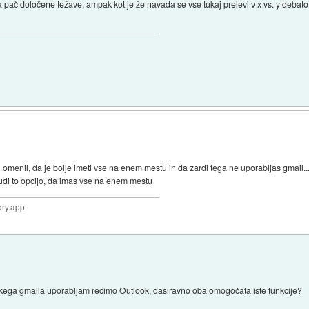
ima pač določene težave, ampak kot je že navada se vse tukaj prelevi v x vs. y debat
ki si omenil, da je bolje imeti vse na enem mestu in da zardi tega ne uporabljas gmail.
udi to opcijo, da imas vse na enem mestu
ory.app
skega gmaila uporabljam recimo Outlook, dasiravno oba omogočata iste funkcije?