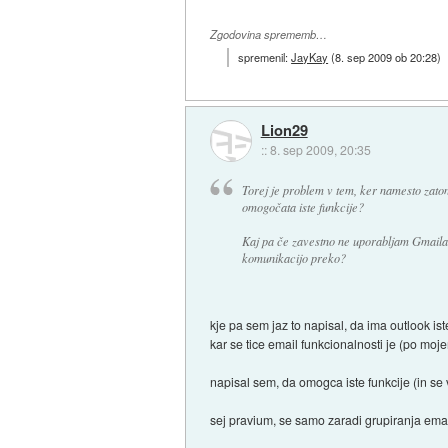
Zgodovina sprememb…
spremenil:
JayKay
(
8. sep 2009 ob 20:28
)
Lion29
::
8. sep 2009, 20:35
Torej je problem v tem, ker namesto zat
omogočata iste funkcije?
Kaj pa če zavestno ne uporabljam Gmaila
komunikacijo preko?
kje pa sem jaz to napisal, da ima outlook ist
kar se tice email funkcionalnosti je (po mo
napisal sem, da omogca iste funkcije (in se 
sej pravium, se samo zaradi grupiranja emai