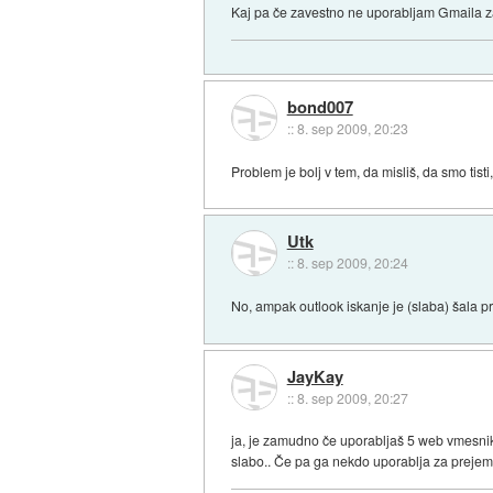
Kaj pa če zavestno ne uporabljam Gmaila z
bond007
::
8. sep 2009, 20:23
Problem je bolj v tem, da misliš, da smo ti
Utk
::
8. sep 2009, 20:24
No, ampak outlook iskanje je (slaba) šala p
JayKay
::
8. sep 2009, 20:27
ja, je zamudno če uporabljaš 5 web vmesnik
slabo.. Če pa ga nekdo uporablja za prejema