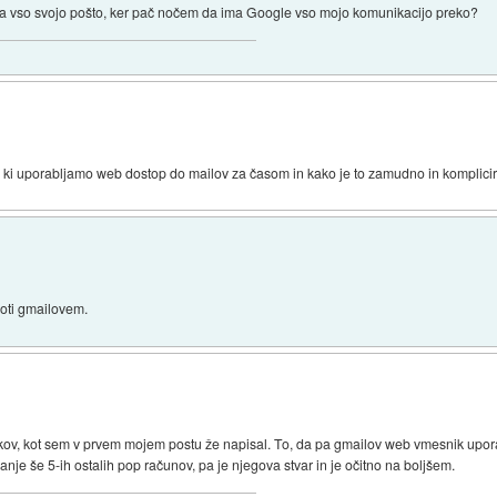
a vso svojo pošto, ker pač nočem da ima Google vso mojo komunikacijo preko?
sti, ki uporabljamo web dostop do mailov za časom in kako je to zamudno in komplici
roti gmailovem.
ov, kot sem v prvem mojem postu že napisal. To, da pa gmailov web vmesnik uporab
nje še 5-ih ostalih pop računov, pa je njegova stvar in je očitno na boljšem.