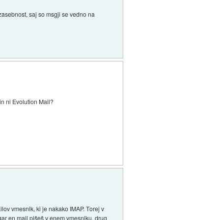
 zasebnost, saj so msgji se vedno na
n ni Evolution Mail?
ov vmesnik, ki je nakako IMAP. Torej v
gar en mail pišeš v enem vmesniku, drug