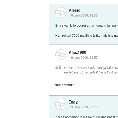
Alesio
::
9. sep 2009, 18:35
Ena stvar, ki jo pogrešam pri gmailu (ali pa
Namreč pri 7000 mailih je težko najt tiste na
Aljaz1980
::
9. sep 2009, 19:57
Ko smo že pri tem mailu..obstaja kakšn f
strežnikom oziroma IMAP4 in ni Evolutio
thunderbird?
Tody
::
9. sep 2009, 20:13
7 giga pomembnih mailov ? Drugač pač filtriraš 