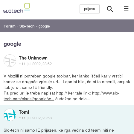
☰
Forum
»
Slo-Tech
»
google
google
The Unknown
::
11. jul 2002, 23:52
V Mozilli ni potreben google toolbar, ker lahko iščeš kar v vrstici
kamor se drugače vpisuje url... Lepo bi bilo, če bi to omenili, ampak
itak je s-t samo IE friendly.
Pa pred url je treba napisat http:// ker tale link:
http://www.slo-
tech.com/clanki/google/w...
čudežno ne dela...
Tomi
::
11. jul 2002, 23:58
Slo-tech ni samo IE prijazen, ke rga večina od teami niti ne