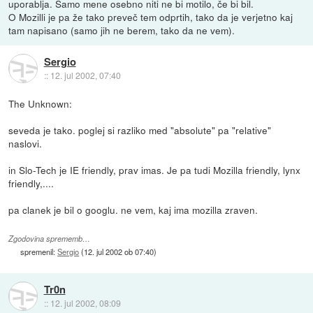
uporablja. Samo mene osebno niti ne bi motilo, če bi bil.
O Mozilli je pa že tako preveč tem odprtih, tako da je verjetno kaj
tam napisano (samo jih ne berem, tako da ne vem).
Sergio
::
12. jul 2002, 07:40
The Unknown:
seveda je tako. poglej si razliko med "absolute" pa "relative"
naslovi.
in Slo-Tech je IE friendly, prav imas. Je pa tudi Mozilla friendly, lynx
friendly,....
pa clanek je bil o googlu. ne vem, kaj ima mozilla zraven.
Zgodovina sprememb…
spremenil:
Sergio
(
12. jul 2002 ob 07:40
)
Tr0n
::
12. jul 2002, 08:09