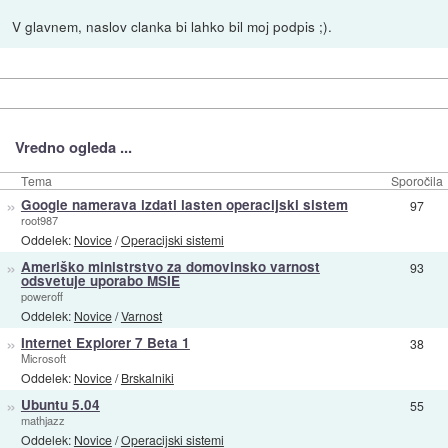
V glavnem, naslov clanka bi lahko bil moj podpis ;).
Vredno ogleda ...
Tema
Sporočila
»
Google namerava izdati lasten operacijski sistem
97
root987
Oddelek:
Novice
/
Operacijski sistemi
»
Ameriško ministrstvo za domovinsko varnost
93
odsvetuje uporabo MSIE
poweroff
Oddelek:
Novice
/
Varnost
»
Internet Explorer 7 Beta 1
38
Microsoft
Oddelek:
Novice
/
Brskalniki
»
Ubuntu 5.04
55
mathjazz
Oddelek:
Novice
/
Operacijski sistemi