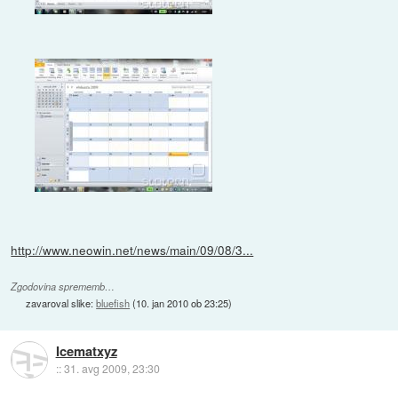
http://www.neowin.net/news/main/09/08/3...
Zgodovina sprememb…
zavaroval slike:
bluefish
(
10. jan 2010 ob 23:25
)
Icematxyz
::
31. avg 2009, 23:30