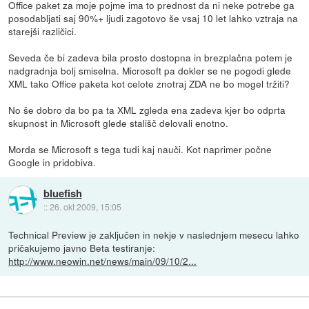
Office paket za moje pojme ima to prednost da ni neke potrebe ga
posodabljati saj 90%+ ljudi zagotovo še vsaj 10 let lahko vztraja na
starejši različici.
Seveda če bi zadeva bila prosto dostopna in brezplačna potem je
nadgradnja bolj smiselna. Microsoft pa dokler se ne pogodi glede
XML tako Office paketa kot celote znotraj ZDA ne bo mogel tržiti?
No še dobro da bo pa ta XML zgleda ena zadeva kjer bo odprta
skupnost in Microsoft glede stališč delovali enotno.
Morda se Microsoft s tega tudi kaj nauči. Kot naprimer počne
Google in pridobiva.
bluefish
::
26. okt 2009, 15:05
Technical Preview je zaključen in nekje v naslednjem mesecu lahko
pričakujemo javno Beta testiranje:
http://www.neowin.net/news/main/09/10/2...