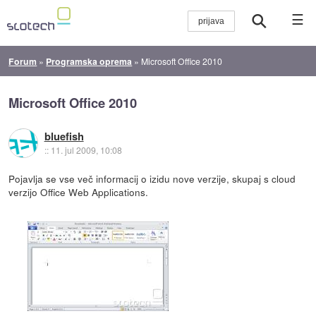
☰
Forum
»
Programska oprema
»
Microsoft Office 2010
Microsoft Office 2010
bluefish
::
11. jul 2009, 10:08
Pojavlja se vse več informacij o izidu nove verzije, skupaj s cloud
verzijo Office Web Applications.