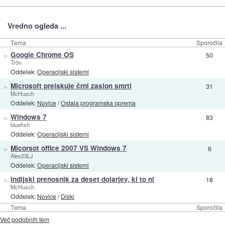
Vredno ogleda ...
Tema
Sporočila
»
Google Chrome OS
50
Tr0n
Oddelek:
Operacijski sistemi
»
Microsoft preiskuje črni zaslon smrti
31
McHusch
Oddelek:
Novice
/
Ostala programska oprema
»
Windows 7
83
bluefish
Oddelek:
Operacijski sistemi
»
Micorsot office 2007 VS Windows 7
6
Ales23LJ
Oddelek:
Operacijski sistemi
»
Indijski prenosnik za deset dolarjev, ki to ni
18
McHusch
Oddelek:
Novice
/
Diski
Tema
Sporočila
Več podobnih tem