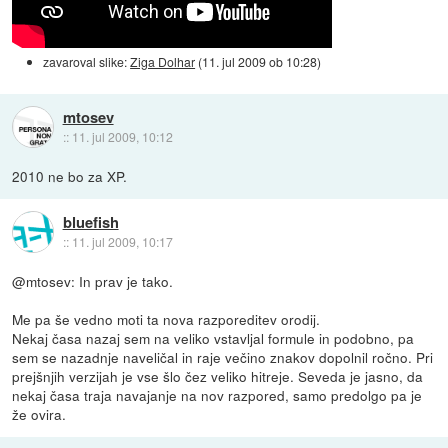
zavaroval slike:
Ziga Dolhar
(
11. jul 2009 ob 10:28
)
mtosev
::
11. jul 2009, 10:12
2010 ne bo za XP.
bluefish
::
11. jul 2009, 10:17
@mtosev: In prav je tako.
Me pa še vedno moti ta nova razporeditev orodij.
Nekaj časa nazaj sem na veliko vstavljal formule in podobno, pa
sem se nazadnje naveličal in raje večino znakov dopolnil ročno. Pri
prejšnjih verzijah je vse šlo čez veliko hitreje. Seveda je jasno, da
nekaj časa traja navajanje na nov razpored, samo predolgo pa je
že ovira.