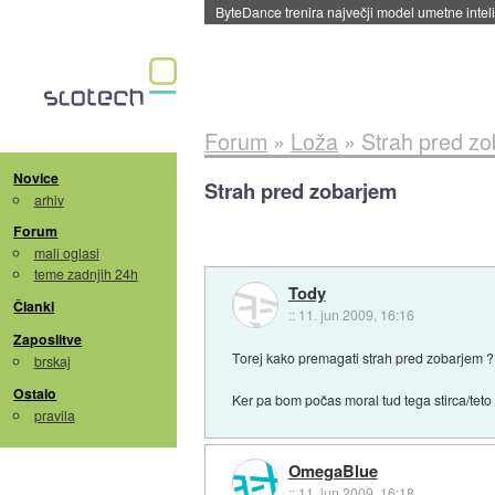
Spletne strani začele streči oglase za agente
Forum
»
Loža
»
Strah pred z
Novice
Strah pred zobarjem
arhiv
Forum
mali oglasi
teme zadnjih 24h
Tody
Članki
::
11. jun 2009, 16:16
Zaposlitve
Torej kako premagati strah pred zobarjem ? M
brskaj
Ostalo
Ker pa bom počas moral tud tega stirca/teto
pravila
OmegaBlue
::
11. jun 2009, 16:18