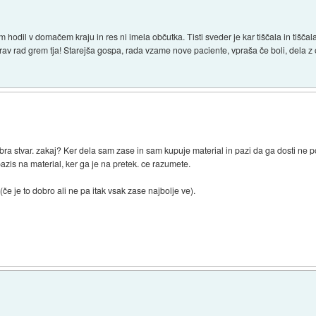
 hodil v domačem kraju in res ni imela občutka. Tisti sveder je kar tiščala in tišč
prav rad grem tja! Starejša gospa, rada vzame nove paciente, vpraša če boli, dela
bra stvar. zakaj? Ker dela sam zase in sam kupuje material in pazi da ga dosti ne p
 pazis na material, ker ga je na pretek. ce razumete.
(če je to dobro ali ne pa itak vsak zase najbolje ve).