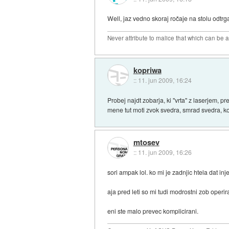
Well, jaz vedno skoraj ročaje na stolu odtr
Never attribute to malice that which can be 
kopriwa
::
11. jun 2009, 16:24
Probej najdt zobarja, ki "vrta" z laserjem, 
mene tut moti zvok svedra, smrad svedra, ko
mtosev
::
11. jun 2009, 16:26
sori ampak lol. ko mi je zadnjic htela dat inj
aja pred leti so mi tudi modrostni zob operira
eni ste malo prevec komplicirani.