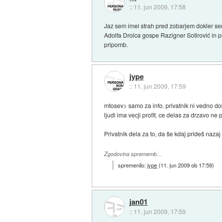
::
11. jun 2009, 17:58
Jaz sem imel strah pred zobarjem dokler sem
Adolfa Drolca gospe Razigner Sotirović in 
pripomb.
jype
::
11. jun 2009, 17:59
mtosev> samo za info. privatnik ni vedno do
ljudi ima vecji profit. ce delas za drzavo ne
Privatnik dela za to, da še kdaj prideš nazaj 
Zgodovina sprememb…
spremenilo:
jype
(
11. jun 2009 ob 17:59
)
jan01
::
11. jun 2009, 17:59