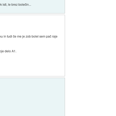
sti, le brez bolečin...
ku in tudi če me je zob bolel sem pač raje
oje delo A1.