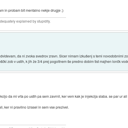
gam in probam bit mentalno nekje drugje ;)
adequately explained by stupidity.
predvidevam, da ni zvoka svedrov zravn. Sicer nimam izkušenj s temi novodobnimi zobar
ščki zob v ustih, k jih že 3/4 prej pogoltnem še predno dobim tist majhen lončk vod
ekcijo da mi vrta po ustih pa sem zavrnil, ker vem kak je injekcija slaba. se par ur ali
li, ker ni pravilno izrasel in sem vse prezivel.