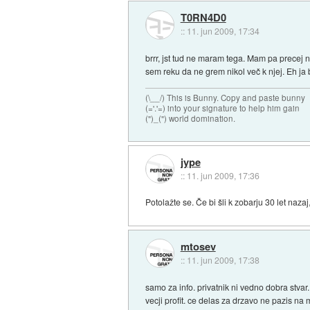
T0RN4D0
::
11. jun 2009, 17:34
brrr, jst tud ne maram tega. Mam pa precej 
sem reku da ne grem nikol več k njej. Eh ja
(\__/) This is Bunny. Copy and paste bunny
(='.'=) into your signature to help him gain
(")_(") world domination.
jype
::
11. jun 2009, 17:36
Potolažte se. Če bi šli k zobarju 30 let nazaj
mtosev
::
11. jun 2009, 17:38
samo za info. privatnik ni vedno dobra stvar
vecji profit. ce delas za drzavo ne pazis na 