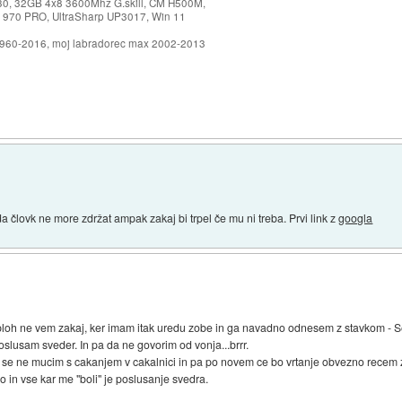
30, 32GB 4x8 3600Mhz G.skill, CM H500M,
 970 PRO, UltraSharp UP3017, Win 11
1960-2016, moj labradorec max 2002-2013
em da človk ne more zdržat ampak zakaj bi trpel če mu ni treba. Prvi link z
googla
loh ne vem zakaj, ker imam itak uredu zobe in ga navadno odnesem z stavkom - Se
slusam sveder. In pa da ne govorim od vonja...brrr.
a se ne mucim s cakanjem v cakalnici in pa po novem ce bo vrtanje obvezno recem z
o in vse kar me "boli" je poslusanje svedra.