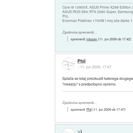
Core i9 10900X, ASUS Prime X299 Edition 
ASUS ROG Strix RTX 2080 Super, Samsung
Pro,
Enermax Platimax 1700W | moj oče darko 
Zgodovina sprememb…
spremenil:
mtosev
(
11. jun 2009 ob 17:42
)
Phil
::
11. jun 2009, 17:47
Splača se kdaj preizkusiti katerega drugega
"mesarju" s predpotopno opremo.
Zgodovina sprememb…
spremenil:
Phil
(
11. jun 2009 ob 17:47
)
;-)