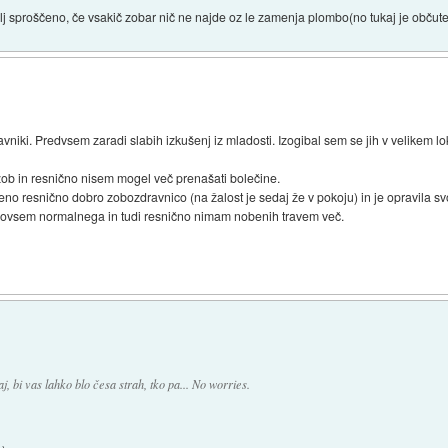
lj sproščeno, če vsakič zobar nič ne najde oz le zamenja plombo(no tukaj je občutek i
niki. Predvsem zaradi slabih izkušenj iz mladosti. Izogibal sem se jih v velikem lo
zob in resnično nisem mogel več prenašati bolečine.
o resnično dobro zobozdravnico (na žalost je sedaj že v pokoju) in je opravila sv
 povsem normalnega in tudi resnično nimam nobenih travem več.
aj, bi vas lahko blo česa strah, tko pa... No worries.