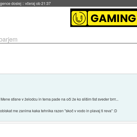
 umetne inteligence
::
včeraj ob 21:23
obarjem
ene stisne v želodcu in tema pade na oči že ko slišim tist sveder brrr...
 obiskat me zanima kaka tehnika razen "skoč v vodo in plavaj ti reva" :D