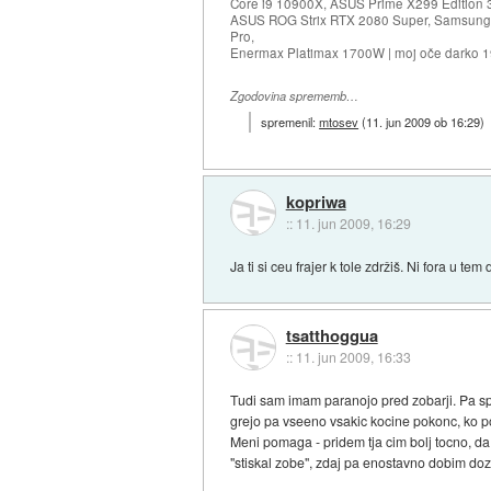
Core i9 10900X, ASUS Prime X299 Edition 
ASUS ROG Strix RTX 2080 Super, Samsung
Pro,
Enermax Platimax 1700W | moj oče darko 
Zgodovina sprememb…
spremenil:
mtosev
(
11. jun 2009 ob 16:29
)
kopriwa
::
11. jun 2009, 16:29
Ja ti si ceu frajer k tole zdržiš. Ni fora u t
tsatthoggua
::
11. jun 2009, 16:33
Tudi sam imam paranojo pred zobarji. Pa sp
grejo pa vseeno vsakic kocine pokonc, ko po
Meni pomaga - pridem tja cim bolj tocno, d
"stiskal zobe", zdaj pa enostavno dobim doz