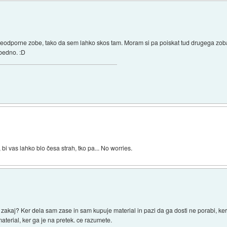
neodporne zobe, tako da sem lahko skos tam. Moram si pa poiskat tud drugega zobarj
 bedno. :D
, bi vas lahko blo česa strah, tko pa... No worries.
. zakaj? Ker dela sam zase in sam kupuje material in pazi da ga dosti ne porabi, ker
material, ker ga je na pretek. ce razumete.