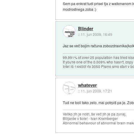
Sem pa enkrat tudi prisel tja z walkmanom
modrostnega zoba :)
Blinder
::
11. jun 2009, 16:49
Jaz se več bojim računa zobozdravnika(kolko
99.991% of over-25 population has tried kis
If you're one of the 0.009% who hasn't, copy 
Intel i5-14400f rtx 3050 Pismo smo stari v b
whatever
::
11. jun 2009, 17:21
Tud ne boli tako zelo, mal potrpiš pa je. Zob
Veliko jih je notri, še več jih je pa zunaj.
Bilijarde v šole! - Ivan Kramberger
Abnormal behaviour of abnormal brain mak