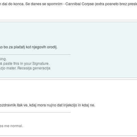
 in dal do konca. Se danes se spomnim - Cannibal Corpse (extra posneto brez pre
 bo za plačat) kot njegovih orodij.
sing.
& paste this in your Signature.
ozjo mater. Recesija generacija
ozdravnik itak ve, kdaj mora nujno dat injekcijo in kdaj ne.
es me normal.