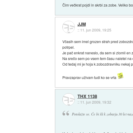
Čim večkrat pojdi in skrbi za zobe. Veliko bo
JJM
::
11. jun 2009, 19:25
Včasih sem imel grozen strah pred zobozdrav
potrpel.
Je pač enkrat naneslo, da sem si zlomil en 
Na srečo sem po vsem tem času naletel na en
Od tedaj mi je hoja k zobozdravniku nekaj
Pravzaprav uživam tudi ko se vrta
THX 1138
::
11. jun 2009, 19:32
Potolažte se. Če bi šli k zobarju 30 let naz