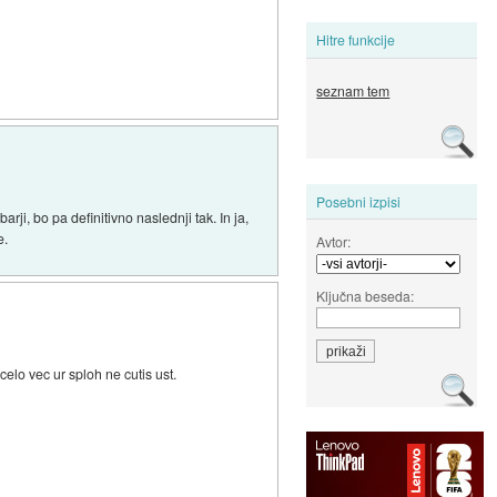
Hitre funkcije
seznam tem
Posebni izpisi
ji, bo pa definitivno naslednji tak. In ja,
e.
Avtor:
Ključna beseda:
 celo vec ur sploh ne cutis ust.