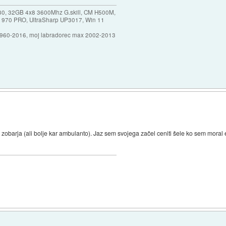
30, 32GB 4x8 3600Mhz G.skill, CM H500M,
 970 PRO, UltraSharp UP3017, Win 11
1960-2016, moj labradorec max 2002-2013
 zobarja (ali bolje kar ambulanto). Jaz sem svojega začel ceniti šele ko sem moral 