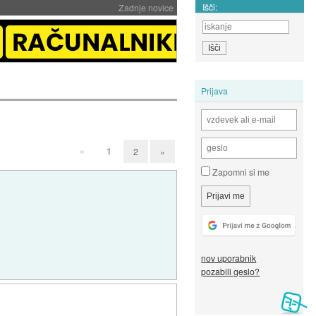
Išči:
Zadnje novice
Prijava
«
1
2
»
Zapomni si me
nov uporabnik
pozabili geslo?