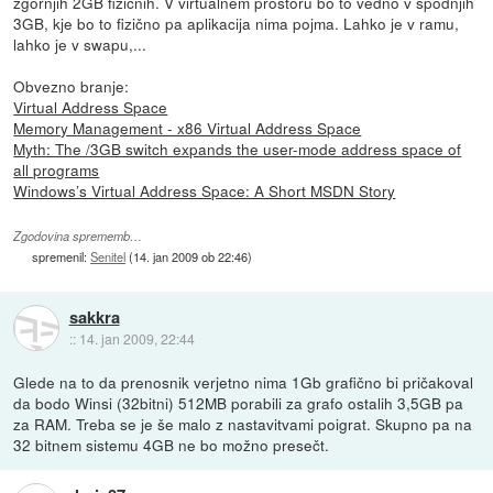
zgornjih 2GB fizičnih. V virtualnem prostoru bo to vedno v spodnjih
3GB, kje bo to fizično pa aplikacija nima pojma. Lahko je v ramu,
lahko je v swapu,...
Obvezno branje:
Virtual Address Space
Memory Management - x86 Virtual Address Space
Myth: The /3GB switch expands the user-mode address space of
all programs
Windows’s Virtual Address Space: A Short MSDN Story
Zgodovina sprememb…
spremenil:
Senitel
(
14. jan 2009 ob 22:46
)
sakkra
::
14. jan 2009, 22:44
Glede na to da prenosnik verjetno nima 1Gb grafično bi pričakoval
da bodo Winsi (32bitni) 512MB porabili za grafo ostalih 3,5GB pa
za RAM. Treba se je še malo z nastavitvami poigrat. Skupno pa na
32 bitnem sistemu 4GB ne bo možno presečt.