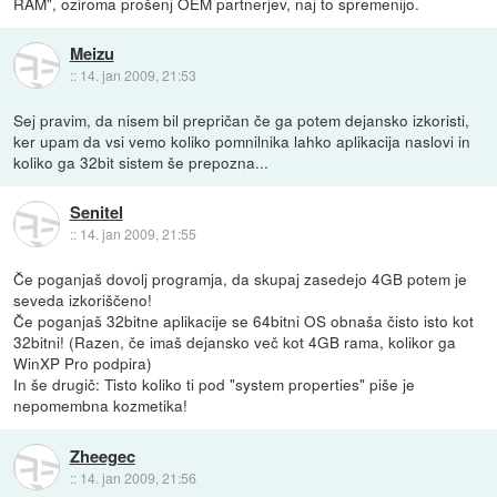
RAM", oziroma prošenj OEM partnerjev, naj to spremenijo.
Meizu
::
14. jan 2009, 21:53
Sej pravim, da nisem bil prepričan če ga potem dejansko izkoristi,
ker upam da vsi vemo koliko pomnilnika lahko aplikacija naslovi in
koliko ga 32bit sistem še prepozna...
Senitel
::
14. jan 2009, 21:55
Če poganjaš dovolj programja, da skupaj zasedejo 4GB potem je
seveda izkoriščeno!
Če poganjaš 32bitne aplikacije se 64bitni OS obnaša čisto isto kot
32bitni! (Razen, če imaš dejansko več kot 4GB rama, kolikor ga
WinXP Pro podpira)
In še drugič: Tisto koliko ti pod "system properties" piše je
nepomembna kozmetika!
Zheegec
::
14. jan 2009, 21:56