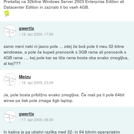
Prešaltaj na 32bitne Windows Server 2003 Enterprise Edition ali
Datacenter Edition in zaznalo ti bo vseh 4GB.
gwertix
::
16. apr 2009, 17:56
samo meni neki ni jasno pole ... zdej če boš pole ti meu 32-bitne
windowse, a pole če kupeš prenosnik s 3GB rama ali prenosnik s
4GB rama .... kej pole kar se tiče rama bosta oba enako zmogljiva,
al kej???
Meizu
::
16. apr 2009, 23:09
Ja, pole bosta približno enako zmogljiva. Če maš pa ti pole 64bit
winse pa itak pole zmaga 4gb laptop.
gwertix
::
17. apr 2009, 08:39
In kašna je pa ubistvi razlika med 32- in 64 bitnim operaciskim