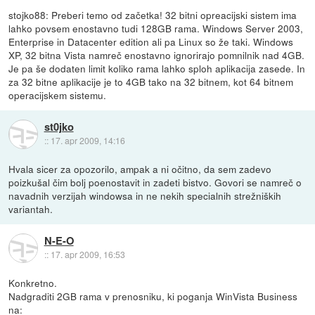
stojko88: Preberi temo od začetka! 32 bitni opreacijski sistem ima
lahko povsem enostavno tudi 128GB rama. Windows Server 2003,
Enterprise in Datacenter edition ali pa Linux so že taki. Windows
XP, 32 bitna Vista namreč enostavno ignorirajo pomnilnik nad 4GB.
Je pa še dodaten limit koliko rama lahko sploh aplikacija zasede. In
za 32 bitne aplikacije je to 4GB tako na 32 bitnem, kot 64 bitnem
operacijskem sistemu.
st0jko
::
17. apr 2009, 14:16
Hvala sicer za opozorilo, ampak a ni očitno, da sem zadevo
poizkušal čim bolj poenostavit in zadeti bistvo. Govori se namreč o
navadnih verzijah windowsa in ne nekih specialnih strežniških
variantah.
N-E-O
::
17. apr 2009, 16:53
Konkretno.
Nadgraditi 2GB rama v prenosniku, ki poganja WinVista Business
na: