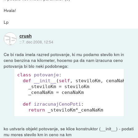
Hvala!
Lp
crush
::
7. dec 2008, 12:54
Ce bi rada imela razred potovanje, ki mu podamo stevilo km in
ceno benzina na kilometer, hocemo pa da nam izracuna ceno
potovanja bi blo neki podobnega:
class
potovanje
:
def
__init__
(
self
, steviloKm, cenaNaKm)
:

    _steviloKm = steviloKm

    _cenaNaKm = cenaNaKm

def
izracunajCenoPoti
:
return
ko ustvaris objekt potovanje, se klice konstruktor (__init__) - podati
mu mores stevilo km in ceno na km