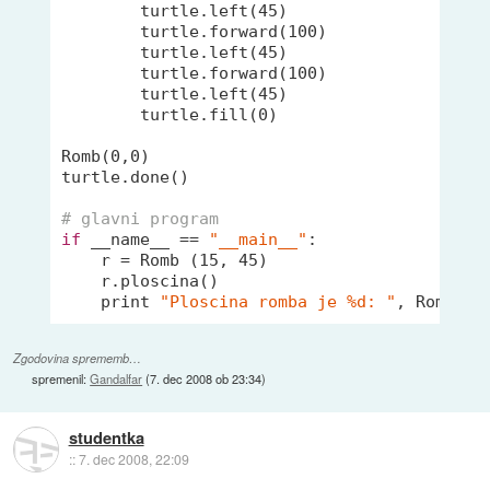
        turtle.left(
45
)

        turtle.forward(
100
)

        turtle.left(
45
)

        turtle.forward(
100
)

        turtle.left(
45
)

        turtle.fill(
0
)

Romb(
0
,
0
)

turtle.done()

# glavni program
if
 __name_
_
 == 
"__main__"
:

    r = Romb (
15
, 
45
)

    r.ploscina()

    print 
"Ploscina romba je %d: "
Zgodovina sprememb…
spremenil:
Gandalfar
(
7. dec 2008 ob 23:34
)
studentka
::
7. dec 2008, 22:09