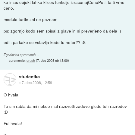
ko imas objekt lahko klices funkcijo izracunajCenoPoti, ta ti vrne
ceno.
modula turtle zal ne poznam
ps: zgornjo kodo sem spisal z glave in ni preverjeno da dela :)
edit: pa kako se vstavlja kodo tu noter?? :S
Zgodovina sprememb…
spremenilo:
crush
(
7. dec 2008 ob 13:00
)
studentka
::
7. dec 2008, 12:59
O hvala!
To sm rabla da mi nekdo mal razsvetli zadevo glede teh razredov
:D
Ful hvala!
lp