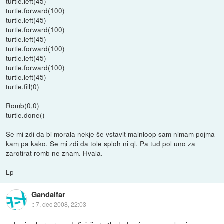
turtle.left(45)
turtle.forward(100)
turtle.left(45)
turtle.forward(100)
turtle.left(45)
turtle.forward(100)
turtle.left(45)
turtle.forward(100)
turtle.left(45)
turtle.fill(0)
Romb(0,0)
turtle.done()
Se mi zdi da bi morala nekje še vstavit mainloop sam nimam pojma
kam pa kako. Se mi zdi da tole sploh ni ql. Pa tud pol uno za
zarotirat romb ne znam. Hvala.
Lp
Gandalfar
::
7. dec 2008, 22:03