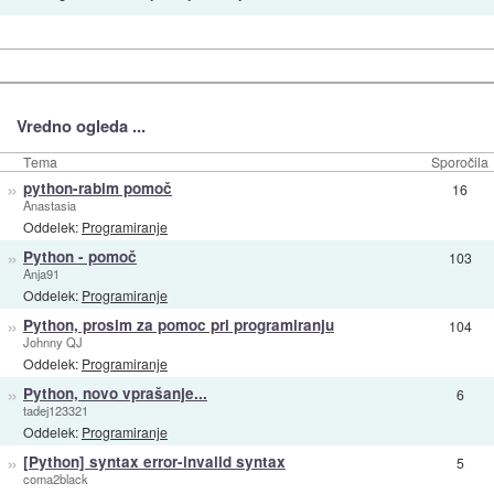
Vredno ogleda ...
Tema
Sporočila
»
python-rabim pomoč
16
Anastasia
Oddelek:
Programiranje
»
Python - pomoč
103
Anja91
Oddelek:
Programiranje
»
Python, prosim za pomoc pri programiranju
104
Johnny QJ
Oddelek:
Programiranje
»
Python, novo vprašanje...
6
tadej123321
Oddelek:
Programiranje
»
[Python] syntax error-invalid syntax
5
coma2black