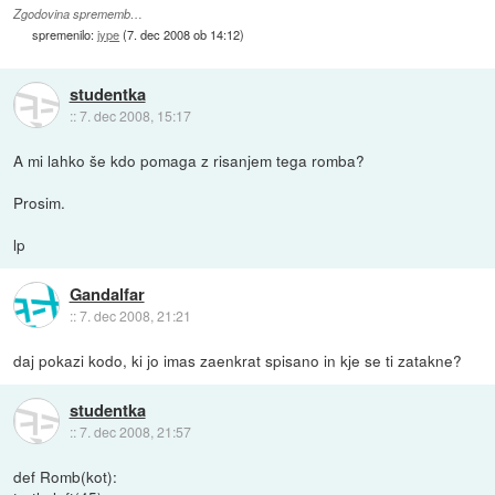
Zgodovina sprememb…
spremenilo:
jype
(
7. dec 2008 ob 14:12
)
studentka
::
7. dec 2008, 15:17
A mi lahko še kdo pomaga z risanjem tega romba?
Prosim.
lp
Gandalfar
::
7. dec 2008, 21:21
daj pokazi kodo, ki jo imas zaenkrat spisano in kje se ti zatakne?
studentka
::
7. dec 2008, 21:57
def Romb(kot):