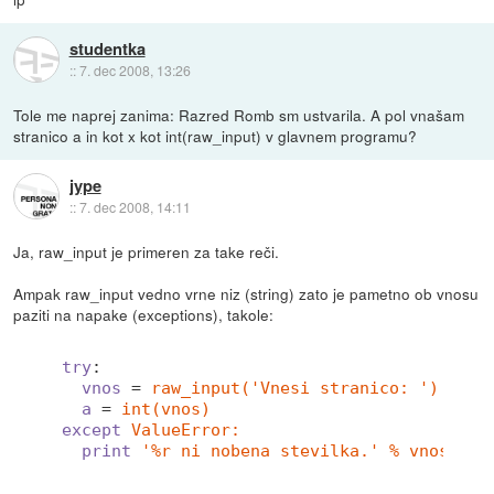
studentka
::
7. dec 2008, 13:26
Tole me naprej zanima: Razred Romb sm ustvarila. A pol vnašam
stranico a in kot x kot int(raw_input) v glavnem programu?
jype
::
7. dec 2008, 14:11
Ja, raw_input je primeren za take reči.
Ampak raw_input vedno vrne niz (string) zato je pametno ob vnosu
paziti na napake (exceptions), takole:
try
:
vnos
 = 
raw_input('Vnesi stranico: ')
a
 = 
int(vnos)
except
ValueError:
print
'%r ni nobena stevilka.' % vnos