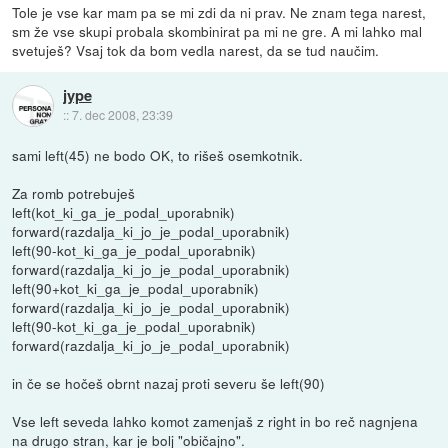
Tole je vse kar mam pa se mi zdi da ni prav. Ne znam tega narest,
sm že vse skupi probala skombinirat pa mi ne gre. A mi lahko mal
svetuješ? Vsaj tok da bom vedla narest, da se tud naučim.
jype
::
7. dec 2008, 23:39
sami left(45) ne bodo OK, to rišeš osemkotnik.
Za romb potrebuješ
left(kot_ki_ga_je_podal_uporabnik)
forward(razdalja_ki_jo_je_podal_uporabnik)
left(90-kot_ki_ga_je_podal_uporabnik)
forward(razdalja_ki_jo_je_podal_uporabnik)
left(90+kot_ki_ga_je_podal_uporabnik)
forward(razdalja_ki_jo_je_podal_uporabnik)
left(90-kot_ki_ga_je_podal_uporabnik)
forward(razdalja_ki_jo_je_podal_uporabnik)
in če se hočeš obrnt nazaj proti severu še left(90)
Vse left seveda lahko komot zamenjaš z right in bo reč nagnjena
na drugo stran, kar je bolj "običajno".