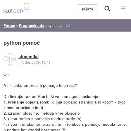
☰
Forum
»
Programiranje
»
python pomoč
python pomoč
studentka
::
7. dec 2008, 12:43
Oj!
A mi lahko en prosim pomaga tole resit?
De finirajte razred Romb, ki vam omogoci naslednje:
1. kreiranje objekta romb, ki ima podano stranico a in kotom x (kot
x med premico a in d)
2. izracun ploscine; metoda vrne ploscino
3. risba romba s pomocjo modula turtle (a)
4. risba n enakomerno zarotiranih rombov s pomocjo modula turtle;
n podate kot vhodni parameter (b)