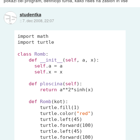
pokazi cel program, definicijo turtla, kako rises na zaslon in vse
studentka
::
7. dec 2008, 22:07
import math

import turtle

class
Romb
:
def
__init__
(
self
, a, x)
:

self
.a = a

self
.x = x

def
ploscina
(
self
)
:

return
 a**
2
*sinh(x)

def
Romb
(kot)
:

        turtle.fill(
1
)

        turtle.color(
"red"
)

        turtle.left(
45
)

        turtle.forward(
100
)

        turtle.left(
45
)

        turtle.forward(
100
)
