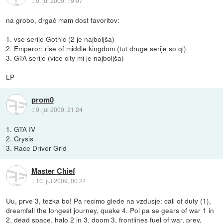
::
9. jul 2009, 19:07
na grobo, drgač mam dost favoritov:
1. vse serije Gothic (2 je najboljša)
2. Emperor: rise of middle kingdom (tut druge serije so ql)
3. GTA serije (vice city mi je najboljša)
LP
prom0
::
9. jul 2009, 21:24
1. GTA IV
2. Crysis
3. Race Driver Grid
Master Chief
::
10. jul 2009, 00:24
Uu, prve 3, tezka bo! Pa recimo glede na vzdusje: call of duty (1),
dreamfall the longest journey, quake 4. Pol pa se gears of war 1 in
2, dead space, halo 2 in 3, doom 3, frontlines fuel of war, prey,