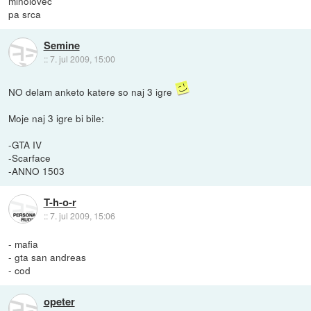
minolovec
pa srca
Semine
::
7. jul 2009, 15:00
NO delam anketo katere so naj 3 igre
Moje naj 3 igre bi bile:
-GTA IV
-Scarface
-ANNO 1503
T-h-o-r
::
7. jul 2009, 15:06
- mafia
- gta san andreas
- cod
opeter