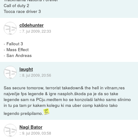
Call of duty 2
Tocca race driver 3
c0dehunter
::
7. jul 2009, 22:33
- Fallout 3
- Mass Effect
- San Andreas
laught
::
8. jul 2009, 20:56
Sas secure tomorow, terrorist takedown& the hell in vitnam,res
največje fps legende & igre nasploh.škoda pa je da so take
legende sam na PCju.medtem ko se konzolaši lahko samo slinimo
in tu pa tam pr kakem kolegu ki ma uber comp kakšno tako
legendo prešpilamo.
Nagi Bator
::
9. jul 2009, 03:58