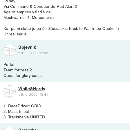
I'd say:
Vsi Command & Conquer do Red Alert 2
Age of empires vsi trije deli
Mechwarrior 4: Mercenaries
Kar pa ni slabo je pa še :Cossacks: Back to War in pa Quake in
Unreal serije.
Bojevnik
::
9. jul 2009, 15:33
Portal
Team fortress 2
Quest for glory serija
White&Nerdy
::
9. jul 2009, 15:41
1. RaceDriver: GRID
2. Mass Effect
3. Trackmania UNITED
Berserker