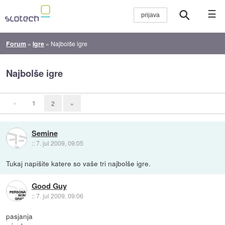
☰
Forum
»
Igre
»
Najbolše igre
Najbolše igre
«
1
2
»
Semine
::
7. jul 2009, 09:05
Tukaj napišite katere so vaše tri najbolše igre.
Good Guy
::
7. jul 2009, 09:06
pasjanja