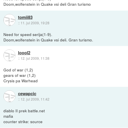
Doom,wolfenstein in Quake vsi deli Gran turismo
tomii83
::
11. jul 2009, 19:28
Need for speed serija(1-9).
Doom,wolfenstein in Quake vsi deli. Gran turismo.
loool2
::
12. jul 2009, 11:38
God of war (1,2)
gears of war (1,2)
Crysis pa Warhead
cewapcic
::
12. jul 2009, 11:42
diablo II prek battle.net
mafia
counter strike: source