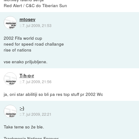
Red Alert / C&C do Tiberian Sun
mtosev
::
7. jul 2009, 21:53
2002 Fifa world cup
need for speed road challange
rise of nations
vse enako priljubljene.
T-h-o-r
::
7. jul 2009, 21:56
ja, oni star abilitiji so bli pa res top stuff pr 2002 Wc
;-)
::
7. jul 2009, 22:21
Take teme so že ble.
Trackmania Nations Forever