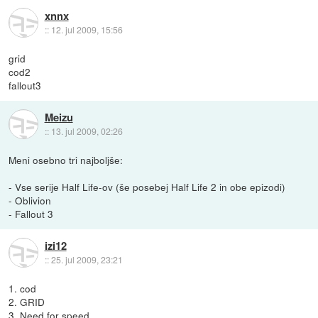
xnnx
::
12. jul 2009, 15:56
grid
cod2
fallout3
Meizu
::
13. jul 2009, 02:26
Meni osebno tri najboljše:
- Vse serije Half Life-ov (še posebej Half Life 2 in obe epizodi)
- Oblivion
- Fallout 3
izi12
::
25. jul 2009, 23:21
1. cod
2. GRID
3. Need for speed