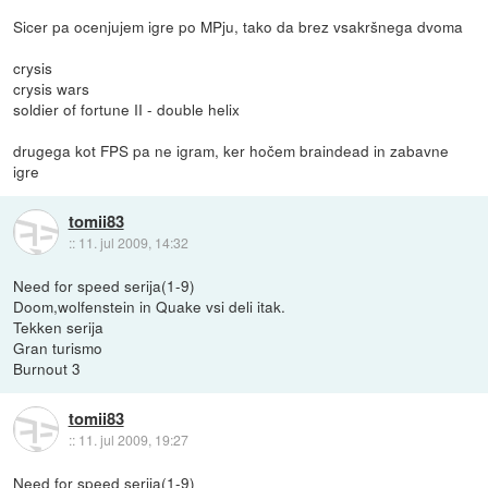
Sicer pa ocenjujem igre po MPju, tako da brez vsakršnega dvoma
crysis
crysis wars
soldier of fortune II - double helix
drugega kot FPS pa ne igram, ker hočem braindead in zabavne
igre
tomii83
::
11. jul 2009, 14:32
Need for speed serija(1-9)
Doom,wolfenstein in Quake vsi deli itak.
Tekken serija
Gran turismo
Burnout 3
tomii83
::
11. jul 2009, 19:27
Need for speed serija(1-9)