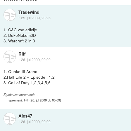
Tradewind
::
25. jul 2009, 23:25
1. C&C vse edicije
2. DukeNukem3D
3. Warcraft 2 in 3
Riff
::
26. jul 2009, 00:09
1. Quake III Arena
2.Half Life 2 + Episode : 1,2
3. Call of Duty 1,2,3,4,5,6
Zgodovina sprememb…
spremenil:
Riff
(
26. jul 2009 ob 00:09
)
Ales47
::
26. jul 2009, 00:09