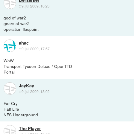
::
9. jul 2009, 16:23
god of war2
gears of war2
operation flaspoint
ahac
::
9. jul 2009, 17:57
WoW
Transport Tycoon Deluxe / OpenTTD
Portal
JayKay
::
9. jul 2009, 18:02
Far Cry
Half Life
NFS Underground
The Player