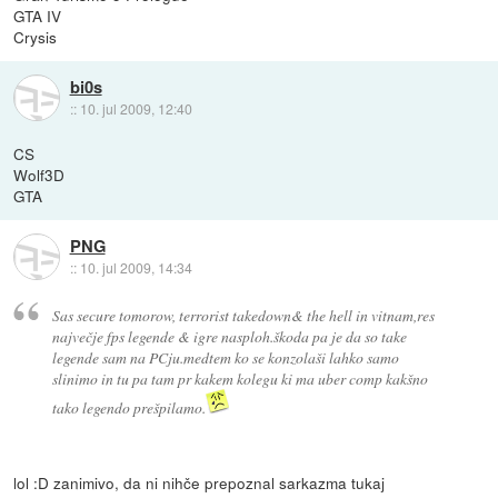
GTA IV
Crysis
bi0s
::
10. jul 2009, 12:40
CS
Wolf3D
GTA
PNG
::
10. jul 2009, 14:34
Sas secure tomorow, terrorist takedown& the hell in vitnam,res
največje fps legende & igre nasploh.škoda pa je da so take
legende sam na PCju.medtem ko se konzolaši lahko samo
slinimo in tu pa tam pr kakem kolegu ki ma uber comp kakšno
tako legendo prešpilamo.
lol :D zanimivo, da ni nihče prepoznal sarkazma tukaj