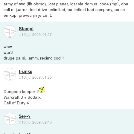
army of two (lih obrno), lost planet, lost via domus, cod4 (mp), oba
call of juarez, test drive unlimited, battlefield bad company, pa se
en kup, prevec jih je ze :D
Stampl
::
10. jul 2009, 01:27
wow
war3
druge pa ni...amm, recimo cod 1
trunks
::
10. jul 2009, 01:35
Dungeon keeper 2
Warcraft 3 + dodatki
Call of Duty 4
5er-->
::
10. jul 2009, 02:46
Resident evil 2