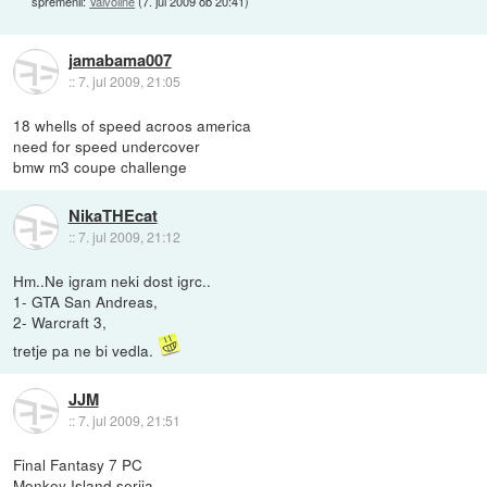
spremenil:
Valvoline
(
7. jul 2009 ob 20:41
)
jamabama007
::
7. jul 2009, 21:05
18 whells of speed acroos america
need for speed undercover
bmw m3 coupe challenge
NikaTHEcat
::
7. jul 2009, 21:12
Hm..Ne igram neki dost igrc..
1- GTA San Andreas,
2- Warcraft 3,
tretje pa ne bi vedla.
JJM
::
7. jul 2009, 21:51
Final Fantasy 7 PC
Monkey Island serija