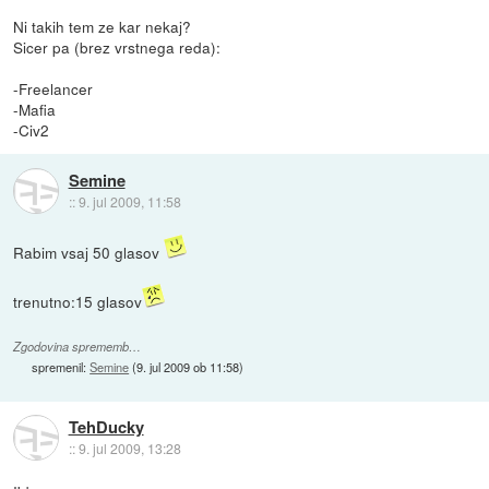
Ni takih tem ze kar nekaj?
Sicer pa (brez vrstnega reda):
-Freelancer
-Mafia
-Civ2
Semine
::
9. jul 2009, 11:58
Rabim vsaj 50 glasov
trenutno:15 glasov
Zgodovina sprememb…
spremenil:
Semine
(
9. jul 2009 ob 11:58
)
TehDucky
::
9. jul 2009, 13:28