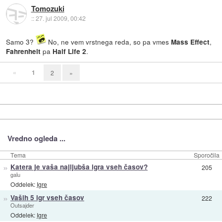
Tomozuki
::
27. jul 2009, 00:42
Samo 3?
No, ne vem vrstnega reda, so pa vmes
,
Mass Effect
pa
.
Fahrenheit
Half Life 2
«
1
2
»
Vredno ogleda ...
Tema
Sporočila
»
Katera je vaša najljubša igra vseh časov?
205
galu
Oddelek:
Igre
»
Vaših 5 igr vseh časov
222
Outsajder
Oddelek:
Igre