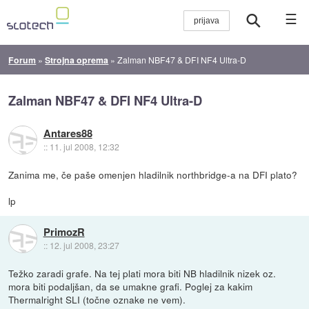
☰
Forum
»
Strojna oprema
»
Zalman NBF47 & DFI NF4 Ultra-D
Zalman NBF47 & DFI NF4 Ultra-D
Antares88
::
11. jul 2008, 12:32
Zanima me, če paše omenjen hladilnik northbridge-a na DFI plato?
lp
PrimozR
::
12. jul 2008, 23:27
Težko zaradi grafe. Na tej plati mora biti NB hladilnik nizek oz.
mora biti podaljšan, da se umakne grafi. Poglej za kakim
Thermalright SLI (točne oznake ne vem).