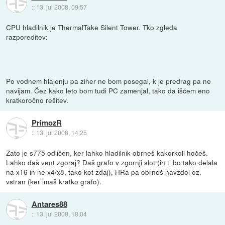
::
13. jul 2008, 09:57
CPU hladilnik je ThermalTake Silent Tower. Tko zgleda
razporeditev:
Po vodnem hlajenju pa ziher ne bom posegal, k je predrag pa ne
navijam. Čez kako leto bom tudi PC zamenjal, tako da iščem eno
kratkoročno rešitev.
PrimozR
::
13. jul 2008, 14:25
Zato je s775 odličen, ker lahko hladilnik obrneš kakorkoli hočeš.
Lahko daš vent zgoraj? Daš grafo v zgornji slot (in ti bo tako delala
na x16 in ne x4/x8, tako kot zdaj), HRa pa obrneš navzdol oz.
vstran (ker imaš kratko grafo).
Antares88
::
13. jul 2008, 18:04