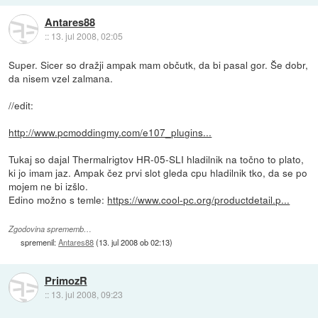
Antares88
::
13. jul 2008, 02:05
Super. Sicer so dražji ampak mam občutk, da bi pasal gor. Še dobr,
da nisem vzel zalmana.
//edit:
http://www.pcmoddingmy.com/e107_plugins...
Tukaj so dajal Thermalrigtov HR-05-SLI hladilnik na točno to plato,
ki jo imam jaz. Ampak čez prvi slot gleda cpu hladilnik tko, da se po
mojem ne bi izšlo.
Edino možno s temle:
https://www.cool-pc.org/productdetail.p...
Zgodovina sprememb…
spremenil:
Antares88
(
13. jul 2008 ob 02:13
)
PrimozR
::
13. jul 2008, 09:23