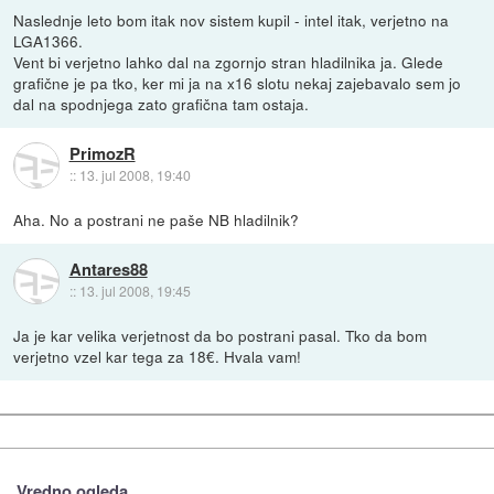
Naslednje leto bom itak nov sistem kupil - intel itak, verjetno na
LGA1366.
Vent bi verjetno lahko dal na zgornjo stran hladilnika ja. Glede
grafične je pa tko, ker mi ja na x16 slotu nekaj zajebavalo sem jo
dal na spodnjega zato grafična tam ostaja.
PrimozR
::
13. jul 2008, 19:40
Aha. No a postrani ne paše NB hladilnik?
Antares88
::
13. jul 2008, 19:45
Ja je kar velika verjetnost da bo postrani pasal. Tko da bom
verjetno vzel kar tega za 18€. Hvala vam!
Vredno ogleda ...