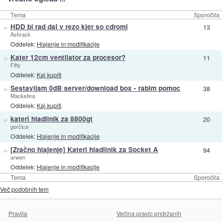
Tema
Sporočila
»
HDD bi rad dal v rezo kjer so cdromi
13
Ashrack
Oddelek:
Hlajenje in modifikacije
»
Kater 12cm ventilator za procesor?
11
Fifty
Oddelek:
Kaj kupiti
»
Sestavljam 0dB server/download box - rabim pomoc
38
Macketina
Oddelek:
Kaj kupiti
»
kateri hladilnik za 8800gt
20
gorčica
Oddelek:
Hlajenje in modifikacije
»
[Zračno hlajenje] Kateri hladilnik za Socket A
94
arwen
Oddelek:
Hlajenje in modifikacije
Tema
Sporočila
Več podobnih tem
Pravila
Večina pravic pridržanih