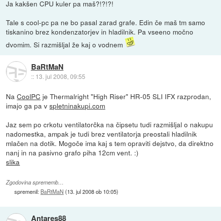
Ja kakšen CPU kuler pa maš?!?!?!
Tale s cool-pc pa ne bo pasal zarad grafe. Edin če maš tm samo
tiskanino brez kondenzatorjev in hladilnik. Pa vseeno močno
dvomim. Si razmišljal že kaj o vodnem
BaRtMaN
::
13. jul 2008, 09:55
Na
CoolPC
je Thermalright "High Riser" HR-05 SLI IFX razprodan,
imajo ga pa v
spletninakupi.com
Jaz sem po crkotu ventilatorčka na čipsetu tudi razmišljal o nakupu
nadomestka, ampak je tudi brez ventilatorja preostali hladilnik
mlačen na dotik. Mogoče ima kaj s tem opraviti dejstvo, da direktno
nanj in na pasivno grafo piha 12cm vent. :)
slika
Zgodovina sprememb…
spremenil:
BaRtMaN
(
13. jul 2008 ob 10:05
)
Antares88