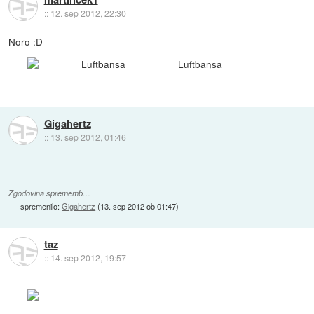
::
12. sep 2012, 22:30
Noro :D
Luftbansa
Gigahertz
::
13. sep 2012, 01:46
Zgodovina sprememb…
spremenilo:
Gigahertz
(
13. sep 2012 ob 01:47
)
taz
::
14. sep 2012, 19:57