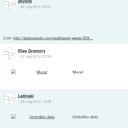
skyline
::
22. avg 2012, 20:51
Link:
http://abduzeedo.com/wallpaper-week-209...
Rias Gremory
::
22. avg 2012, 22:59
Muca!
Latinski
::
23. avg 2012, 19:00
Umtniško delo