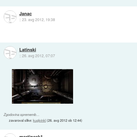
Janac
::
23. avg 2012, 19:38
Latinski
::
26. avg 2012, 07:07
Zgodovina sprememb…
zavaroval slike:
kuglvinkl
(
26. avg 2012 ob 12:44
)
martincek1