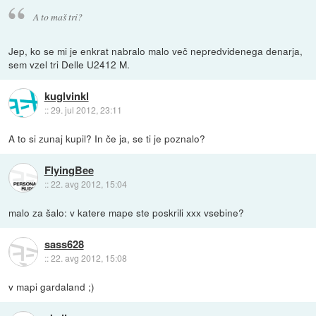
A to maš tri?
Jep, ko se mi je enkrat nabralo malo več nepredvidenega denarja,
sem vzel tri Delle U2412 M.
kuglvinkl
::
29. jul 2012, 23:11
A to si zunaj kupil? In če ja, se ti je poznalo?
FlyingBee
::
22. avg 2012, 15:04
malo za šalo: v katere mape ste poskrili xxx vsebine?
sass628
::
22. avg 2012, 15:08
v mapi gardaland ;)