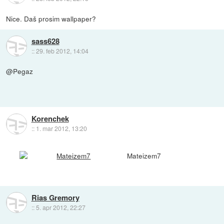
Nice. Daš prosim wallpaper?
sass628
::
29. feb 2012, 14:04
@Pegaz
Korenchek
::
1. mar 2012, 13:20
Mateizem7
Rias Gremory
::
5. apr 2012, 22:27