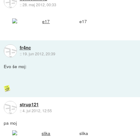
::
28. maj 2012, 00:33
e17
fr4nc
::
19. jun 2012, 20:39
Evo še moj:
strup121
::
4. jul 2012, 12:55
pa moj
slika