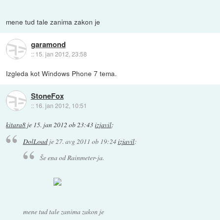
mene tud tale zanima zakon je
garamond
::
15. jan 2012, 23:58
Izgleda kot Windows Phone 7 tema.
StoneFox
::
16. jan 2012, 10:51
kitara8
je
15. jan 2012 ob 23:43
izjavil
:
DolLoad
je
27. avg 2011 ob 19:24
izjavil
:
Še ena od Rainmeter-ja.
mene tud tale zanima zakon je