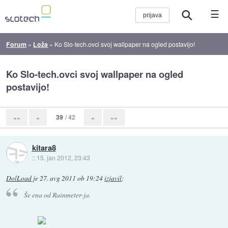
☰
Forum
»
Loža
»
Ko Slo-tech.ovci svoj wallpaper na ogled postavijo!
Ko Slo-tech.ovci svoj wallpaper na ogled
postavijo!
39
/ 42
««
«
»
»»
kitara8
::
15. jan 2012, 23:43
DolLoad
je
27. avg 2011 ob 19:24
izjavil
:
Še ena od Rainmeter-ja.