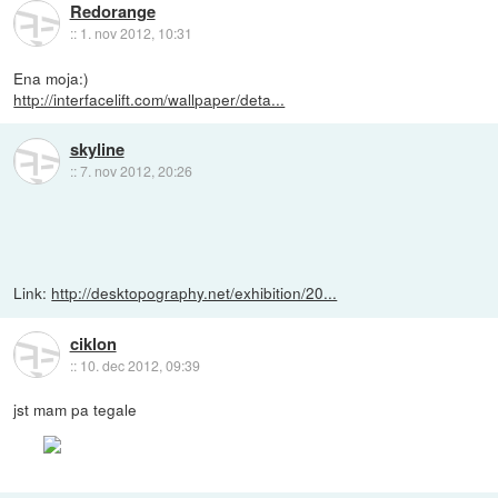
Redorange
::
1. nov 2012, 10:31
Ena moja:)
http://interfacelift.com/wallpaper/deta...
skyline
::
7. nov 2012, 20:26
Link:
http://desktopography.net/exhibition/20...
ciklon
::
10. dec 2012, 09:39
jst mam pa tegale