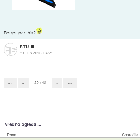
Remember this?
STU-III
::
1. jun 2013, 04:21
39
/ 42
««
«
»
»»
Vredno ogleda ...
Tema
Sporočila