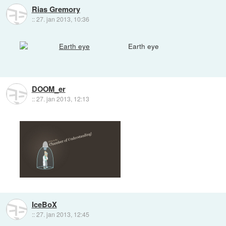
Rias Gremory
::
27. jan 2013, 10:36
Earth eye
DOOM_er
::
27. jan 2013, 12:13
IceBoX
::
27. jan 2013, 12:45