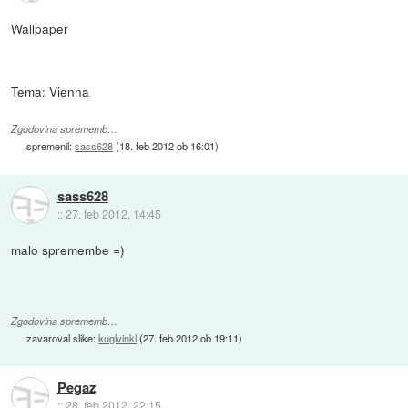
Wallpaper
Tema: Vienna
Zgodovina sprememb…
spremenil:
sass628
(
18. feb 2012 ob 16:01
)
sass628
::
27. feb 2012, 14:45
malo spremembe =)
Zgodovina sprememb…
zavaroval slike:
kuglvinkl
(
27. feb 2012 ob 19:11
)
Pegaz
::
28. feb 2012, 22:15