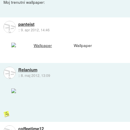
Moj trenutni wallpaper:
panteist
::
9. apr 2012, 14:46
Wallpaper
Relanium
::
8. maj 2012, 13:09
coffeetime12