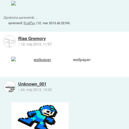
Zgodovina sprememb…
spremenil:
KraitPay
(
12. mar 2013 ob 22:04
)
Rias Gremory
::
12. maj 2013, 11:57
wallpaper
Unknown_001
::
24. maj 2013, 19:30