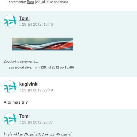
spremenilo:
Bura
(
27. jul 2012 ob 09:36
)
Tomi
::
29. jul 2012, 15:46
Zgodovina sprememb…
zavaroval slike:
Tomi
(
29. jul 2012 ob 15:46
)
kuglvinkl
::
29. jul 2012, 22:49
A to maš tri?
Tomi
::
29. jul 2012, 23:07
kuglvinkl
je
29. jul 2012 ob 22:49
izjavil
: