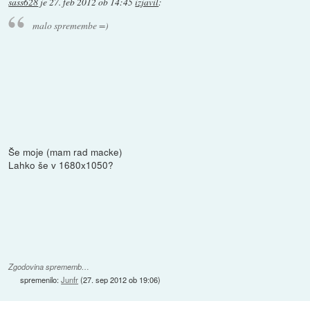
sass628
je
27. feb 2012 ob 14:45
izjavil
:
malo spremembe =)
Še moje (mam rad macke)
Lahko še v 1680x1050?
Zgodovina sprememb…
spremenilo:
Junfr
(
27. sep 2012 ob 19:06
)