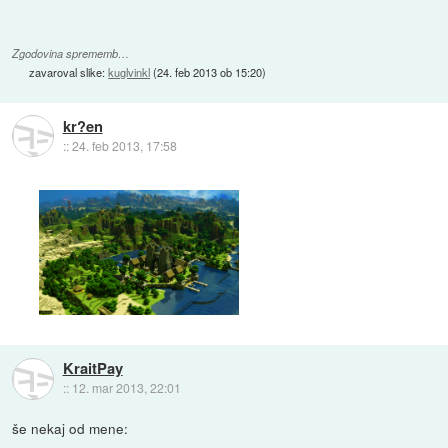
Zgodovina sprememb…
zavaroval slike:
kuglvinkl
(
24. feb 2013 ob 15:20
)
kr?en
::
24. feb 2013, 17:58
KraitPay
::
12. mar 2013, 22:01
še nekaj od mene: