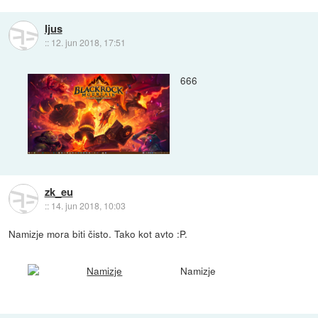
Ijus
::
12. jun 2018, 17:51
666
zk_eu
::
14. jun 2018, 10:03
Namizje mora biti čisto. Tako kot avto :P.
Namizje