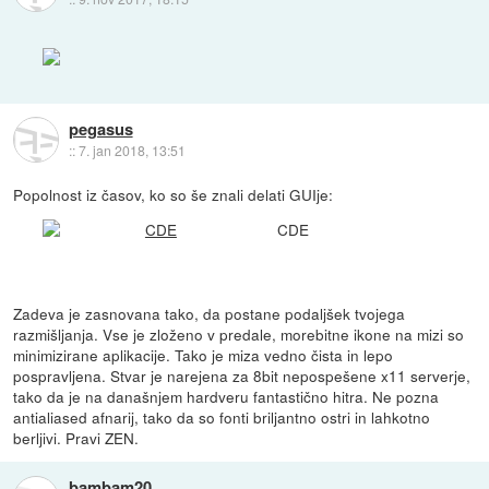
pegasus
::
7. jan 2018, 13:51
Popolnost iz časov, ko so še znali delati GUIje:
CDE
Zadeva je zasnovana tako, da postane podaljšek tvojega
razmišljanja. Vse je zloženo v predale, morebitne ikone na mizi so
minimizirane aplikacije. Tako je miza vedno čista in lepo
pospravljena. Stvar je narejena za 8bit nepospešene x11 serverje,
tako da je na današnjem hardveru fantastično hitra. Ne pozna
antialiased afnarij, tako da so fonti briljantno ostri in lahkotno
berljivi. Pravi ZEN.
bambam20