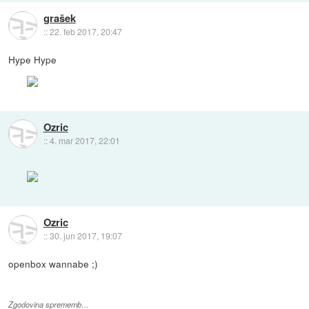
grašek
::
22. feb 2017, 20:47
Hype Hype
Ozric
::
4. mar 2017, 22:01
Ozric
::
30. jun 2017, 19:07
openbox wannabe ;)
Zgodovina sprememb…