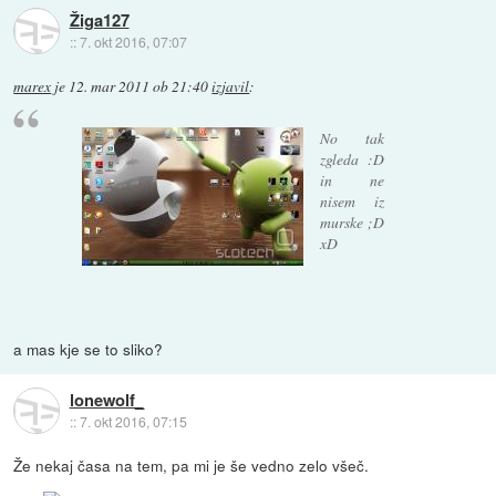
Žiga127
::
7. okt 2016, 07:07
marex
je
12. mar 2011 ob 21:40
izjavil
:
No tak
zgleda :D
in ne
nisem iz
murske ;D
xD
a mas kje se to sliko?
lonewolf_
::
7. okt 2016, 07:15
Že nekaj časa na tem, pa mi je še vedno zelo všeč.