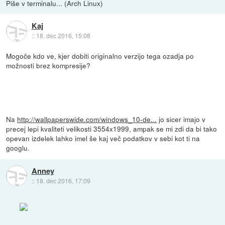
Piše v terminalu... (Arch Linux)
Kaj
::
18. dec 2016, 15:08
Mogoče kdo ve, kjer dobiti originalno verzijo tega ozadja po
možnosti brez kompresije?
Na
http://wallpaperswide.com/windows_10-de...
jo sicer imajo v
precej lepi kvaliteti velikosti 3554x1999, ampak se mi zdi da bi tako
opevan izdelek lahko imel še kaj več podatkov v sebi kot ti na
googlu.
Anney
::
18. dec 2016, 17:09