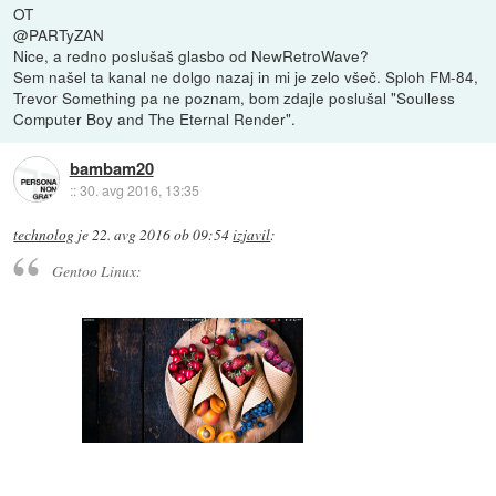
OT
@PARTyZAN
Nice, a redno poslušaš glasbo od NewRetroWave?
Sem našel ta kanal ne dolgo nazaj in mi je zelo všeč. Sploh FM-84,
Trevor Something pa ne poznam, bom zdajle poslušal "Soulless
Computer Boy and The Eternal Render".
bambam20
::
30. avg 2016, 13:35
technolog
je
22. avg 2016 ob 09:54
izjavil
:
Gentoo Linux: