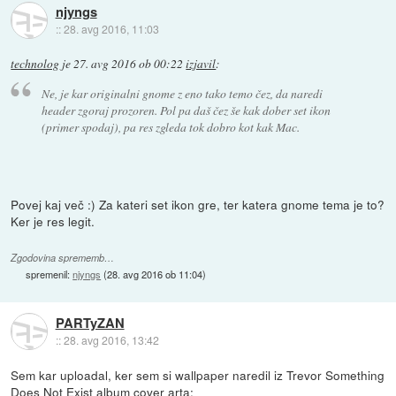
njyngs
::
28. avg 2016, 11:03
technolog
je
27. avg 2016 ob 00:22
izjavil
:
Ne, je kar originalni gnome z eno tako temo čez, da naredi
header zgoraj prozoren. Pol pa daš čez še kak dober set ikon
(primer spodaj), pa res zgleda tok dobro kot kak Mac.
Povej kaj več :) Za kateri set ikon gre, ter katera gnome tema je to?
Ker je res legit.
Zgodovina sprememb…
spremenil:
njyngs
(
28. avg 2016 ob 11:04
)
PARTyZAN
::
28. avg 2016, 13:42
Sem kar uploadal, ker sem si wallpaper naredil iz Trevor Something
Does Not Exist album cover arta: