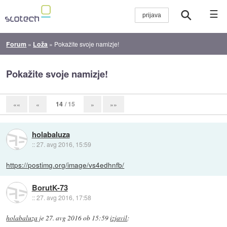
☰
Forum
»
Loža
»
Pokažite svoje namizje!
Pokažite svoje namizje!
14
/ 15
««
«
»
»»
holabaluza
::
27. avg 2016, 15:59
https://postimg.org/image/vs4edhnfb/
BorutK-73
::
27. avg 2016, 17:58
holabaluza
je
27. avg 2016 ob 15:59
izjavil
: