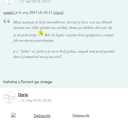
::
17. apr 2018, 04:11
oemdzi
je
6. avg 2015 ob 10:11
izjavil
:
Moje namizje je bolj interaktivno, ker mi je brez veze na 26inch
ekranu eno sliko gledati na sredini, ikone pa skrbno skrivati, da
je ne pokvarijo
Bilo bi lepše verjetno brez gadgetsov, vendar
jih enostavno potrebujem.
p.s. "Soba" oz. polica je sicer bolj polna, ampak sem pred parimi
dnevi formatiral nazaj na win7.
hahaha uTorrent ga zmaga
Ozric
::
14. maj 2018, 20:32
Debiančk