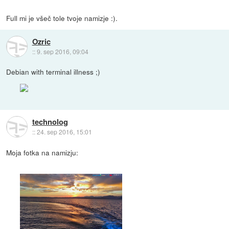
Full mi je všeč tole tvoje namizje :).
Ozric
::
9. sep 2016, 09:04
Debian with terminal illness ;)
technolog
::
24. sep 2016, 15:01
Moja fotka na namizju: