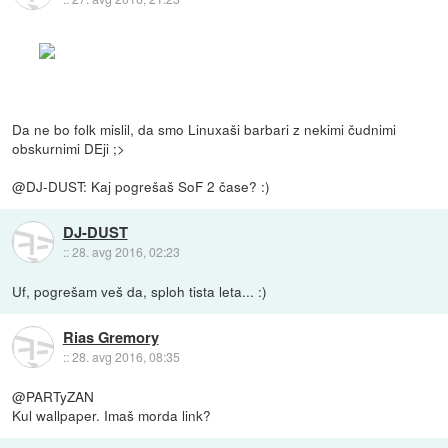
Da ne bo folk mislil, da smo Linuxaši barbari z nekimi čudnimi
obskurnimi DEji ;>
@DJ-DUST: Kaj pogrešaš SoF 2 čase? :)
DJ-DUST
::
28. avg 2016, 02:23
Uf, pogrešam veš da, sploh tista leta... :)
Rias Gremory
::
28. avg 2016, 08:35
@PARTyZAN
Kul wallpaper. Imaš morda link?