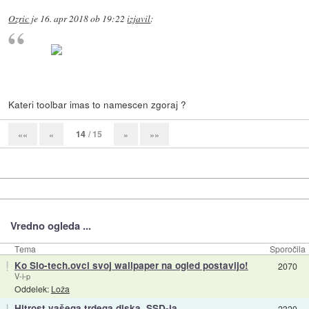
Ozric
je
16. apr 2018 ob 19:22
izjavil
:
Kateri toolbar imas to namescen zgoraj ?
14
/ 15
««
«
»
»»
Vredno ogleda ...
Tema
Sporočila
!
Ko Slo-tech.ovci svoj wallpaper na ogled postavijo!
2070
V-i-p
Oddelek:
Loža
!
Hitrost vašega trdega diska, SSD-ja, ...
2320