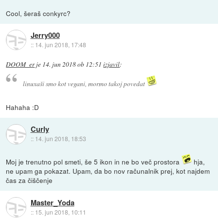
Cool, šeraš conkyrc?
Jerry000
::
14. jun 2018, 17:48
DOOM_er
je
14. jun 2018 ob 12:51
izjavil
:
linuxaši smo kot vegani, mormo takoj povedat
Hahaha :D
Curly
::
14. jun 2018, 18:53
Moj je trenutno pol smeti, še 5 ikon in ne bo več prostora
hja,
ne upam ga pokazat. Upam, da bo nov računalnik prej, kot najdem
čas za čiščenje
Master_Yoda
::
15. jun 2018, 10:11