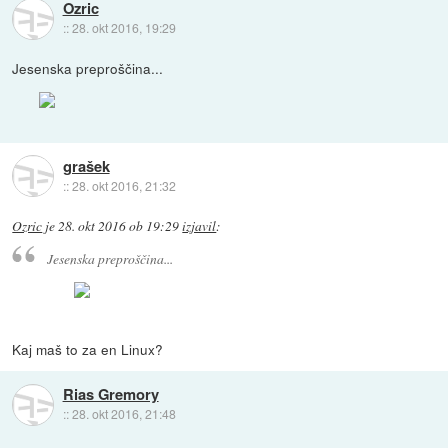
Ozric
::
28. okt 2016, 19:29
Jesenska preproščina...
grašek
::
28. okt 2016, 21:32
Ozric
je
28. okt 2016 ob 19:29
izjavil
:
Jesenska preproščina...
Kaj maš to za en Linux?
Rias Gremory
::
28. okt 2016, 21:48