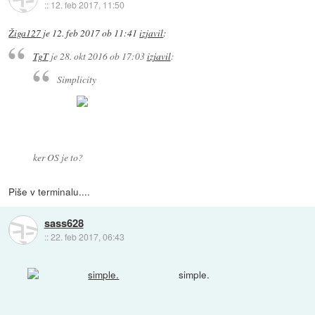
::
12. feb 2017, 11:50
Žiga127
je
12. feb 2017 ob 11:41
izjavil
:
TgT
je
28. okt 2016 ob 17:03
izjavil
:
Simplicity
ker OS je to?
Piše v terminalu....
sass628
::
22. feb 2017, 06:43
simple.