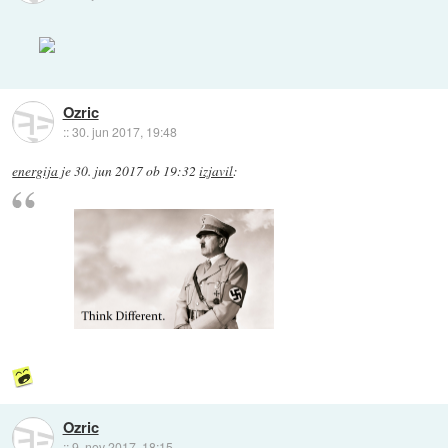
Ozric
::
30. jun 2017, 19:48
energija
je
30. jun 2017 ob 19:32
izjavil
:
Ozric
::
9. nov 2017, 18:15