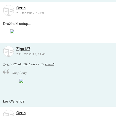
Ozric
::
5. feb 2017, 19:33
Družinski setup...
Žiga127
::
12. feb 2017, 11:41
TgT
je
28. okt 2016 ob 17:03
izjavil
:
Simplicity
ker OS je to?
Ozric