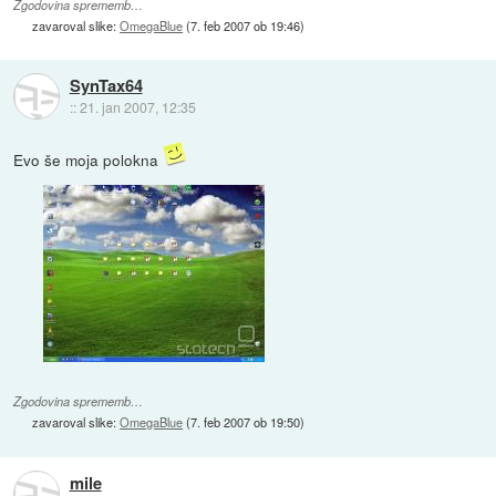
Zgodovina sprememb…
zavaroval slike:
OmegaBlue
(
7. feb 2007 ob 19:46
)
SynTax64
::
21. jan 2007, 12:35
Evo še moja polokna
Zgodovina sprememb…
zavaroval slike:
OmegaBlue
(
7. feb 2007 ob 19:50
)
mile