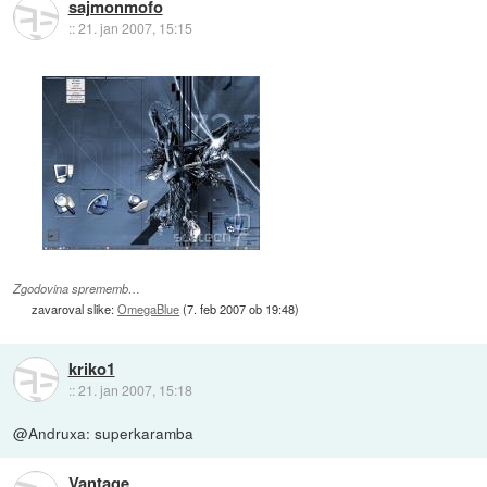
sajmonmofo
::
21. jan 2007, 15:15
Zgodovina sprememb…
zavaroval slike:
OmegaBlue
(
7. feb 2007 ob 19:48
)
kriko1
::
21. jan 2007, 15:18
@Andruxa: superkaramba
Vantage