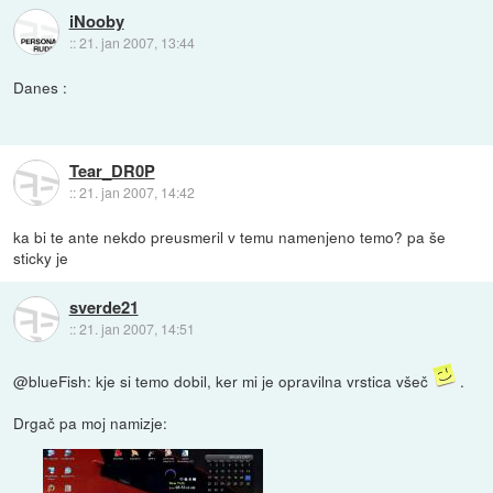
iNooby
::
21. jan 2007, 13:44
Danes :
Tear_DR0P
::
21. jan 2007, 14:42
ka bi te ante nekdo preusmeril v temu namenjeno temo? pa še
sticky je
sverde21
::
21. jan 2007, 14:51
@blueFish: kje si temo dobil, ker mi je opravilna vrstica všeč
.
Drgač pa moj namizje: