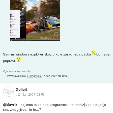
Sam mi windows explorer skoz crkuje zarad tega packa
bo treba
pupravt.
Zgodovina sprememb…
zavaroval slike:
OmegaBlue
(
7. feb 2007 ob 19:50
)
Xplicit
::
21. jan 2007, 23:56
- kaj mas to za eno programcek na namizju za merjenje
@Mavrik
rac. zmogljivosti in to...?