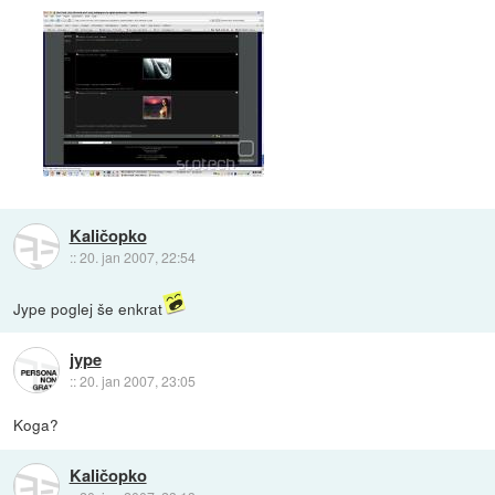
Kaličopko
::
20. jan 2007, 22:54
Jype poglej še enkrat
jype
::
20. jan 2007, 23:05
Koga?
Kaličopko