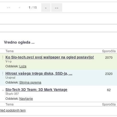
««
«
1
/ 15
»
»»
Vredno ogleda ...
Tema
Sporočila
!
Ko Slo-tech.ovci svoj wallpaper na ogled postavijo!
2070
V-i-p
Oddelek:
Loža
!
Hitrost vašega trdega diska, SSD-ja, ...
2320
Urajmal
Oddelek:
Strojna oprema
»
Slo-Tech 3D Team: 3D Mark Vantage
62
Shark-357
Oddelek:
Navijanje
Tema
Sporočila
Več podobnih tem