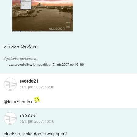
win xp + GeoShell
Zgodovina sprememb…
zavaroval slike:
OmegaBlue
(
7. feb 2007 ob 19:46
)
sverde21
::
21. jan 2007, 16:08
@blueFish: thx
>>><<<
::
21. jan 2007, 16:16
blueFish, lahko dobim walpaper?