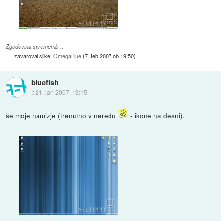
Zgodovina sprememb…
zavaroval slike:
OmegaBlue
(
7. feb 2007 ob 19:50
)
bluefish
::
21. jan 2007, 13:15
še moje namizje (trenutno v neredu
- ikone na desni).