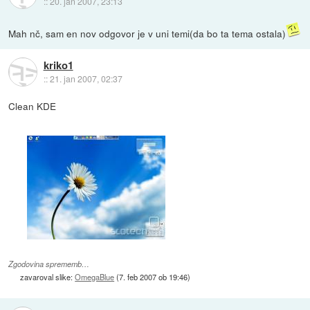
::
20. jan 2007, 23:13
Mah nč, sam en nov odgovor je v uni temi(da bo ta tema ostala)
kriko1
::
21. jan 2007, 02:37
Clean KDE
Zgodovina sprememb…
zavaroval slike:
OmegaBlue
(
7. feb 2007 ob 19:46
)