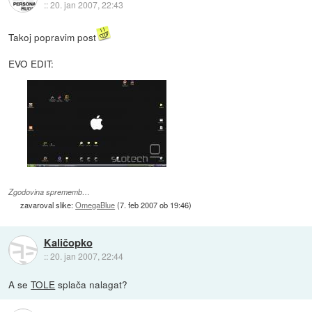
::
20. jan 2007, 22:43
Takoj popravim post
EVO EDIT:
Zgodovina sprememb…
zavaroval slike:
OmegaBlue
(
7. feb 2007 ob 19:46
)
Kaličopko
::
20. jan 2007, 22:44
A se
TOLE
splača nalagat?