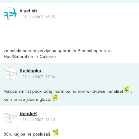
bluefish
::
21. jan 2007, 16:35
za ostale barvne verzije pa uporabite Photoshop etc. in
Hue/Saturation -> Colorize
Kaličopko
::
21. jan 2007, 17:34
Naložu sm tist pack- zdej morm pa na nov windowse inštalirat
,
ker me vse jebe u glavo!
BendeR
::
21. jan 2007, 17:40
d0h, kaj pa ne poslušaš.