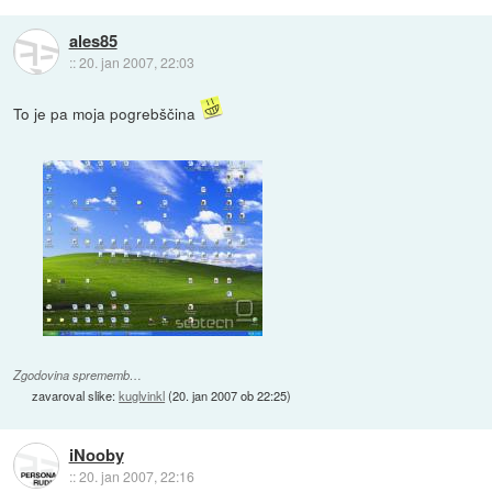
ales85
::
20. jan 2007, 22:03
To je pa moja pogrebščina
Zgodovina sprememb…
zavaroval slike:
kuglvinkl
(
20. jan 2007 ob 22:25
)
iNooby
::
20. jan 2007, 22:16