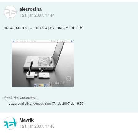
alesrosina
::
21. jan 2007, 17:44
no pa se moj .... da bo prvi mac v temi :P
Zgodovina sprememb…
zavaroval slike:
OmegaBlue
(
7. feb 2007 ob 19:50
)
Mavrik
::
21. jan 2007, 17:48