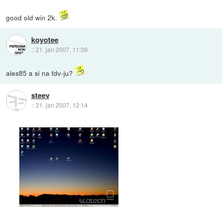
good old win 2k.
koyotee
::
21. jan 2007, 11:39
ales85 a si na fdv-ju?
steev
::
21. jan 2007, 12:14