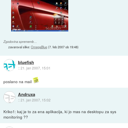
Zgodovina sprememb…
zavaroval slike:
OmegaBlue
(
7. feb 2007 ob 19:48
)
bluefish
::
21. jan 2007, 15:01
poslano na mail
Andruxa
::
21. jan 2007, 15:02
Kriko1: kaj je to za ena aplikacija, ki jo mas na desktopu za sys
monitoring ??