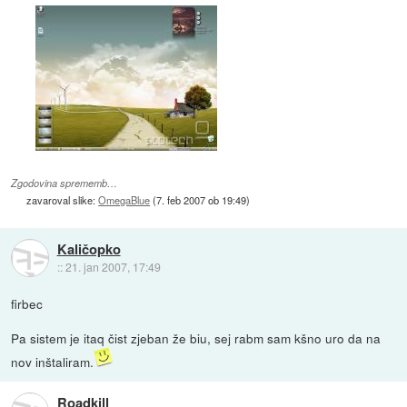
Zgodovina sprememb…
zavaroval slike:
OmegaBlue
(
7. feb 2007 ob 19:49
)
Kaličopko
::
21. jan 2007, 17:49
firbec
Pa sistem je itaq čist zjeban že biu, sej rabm sam kšno uro da na
nov inštaliram.
Roadkill