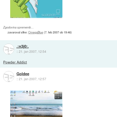
Zgodovina sprememb…
zavaroval slike:
OmegaBlue
(
7. feb 2007 ob 19:46
)
.:n3j0:.
::
21. jan 2007, 12:54
Powder Addict
Goldee
::
21. jan 2007, 12:57