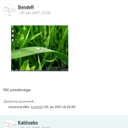
BendeR
::
20. jan 2007, 22:36
Nič posebnega.
Zgodovina sprememb…
zavaroval slike:
kuglvinkl
(
20. jan 2007 ob 23:35
)
Kaličopko
::
20. jan 2007, 22:40