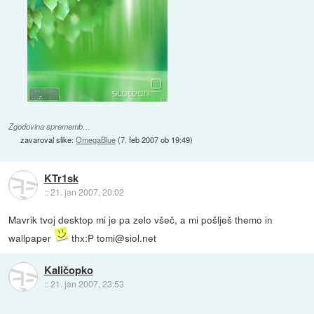
Zgodovina sprememb…
zavaroval slike:
OmegaBlue
(
7. feb 2007 ob 19:49
)
KTr1sk
::
21. jan 2007, 20:02
Mavrik tvoj desktop mi je pa zelo všeč, a mi pošlješ themo in
wallpaper
thx:P tomi@siol.net
Kaličopko
::
21. jan 2007, 23:53