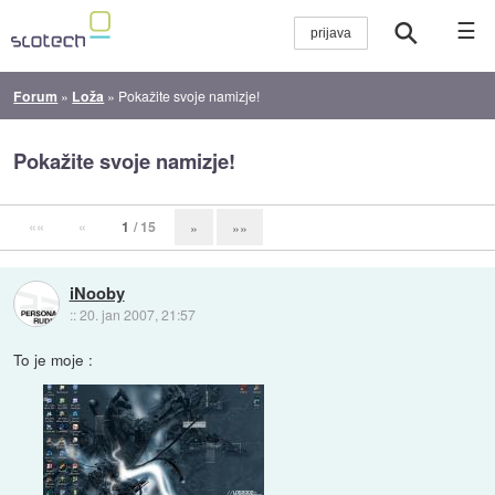
☰
Forum
»
Loža
»
Pokažite svoje namizje!
Pokažite svoje namizje!
««
«
1
/ 15
»
»»
iNooby
::
20. jan 2007, 21:57
To je moje :