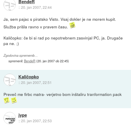
BendeR
::
20. jan 2007, 22:44
Ja, sem pajac s piratsko Visto. Vsaj dokler je ne morem kupit.
Služba prišla ravno v pravem času.
Kaličopko: če bi si rad po nepotrebnem zasvinjal PC, ja. Drugače
pa ne. ;)
Zgodovina sprememb…
spremenil:
BendeR
(
20. jan 2007 ob 22:45
)
Kaličopko
::
20. jan 2007, 22:51
Preveč me firbc matra- verjetno bom inštaliru tranformation pack
jype
::
20. jan 2007, 22:53