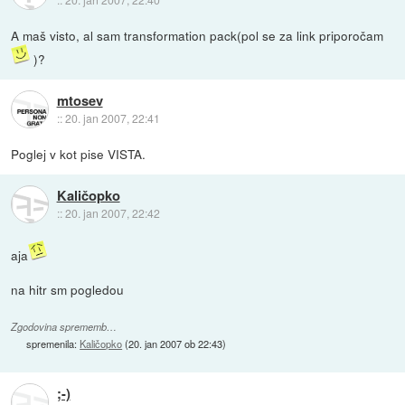
A maš visto, al sam transformation pack(pol se za link priporočam
)?
mtosev
::
20. jan 2007, 22:41
Poglej v kot pise VISTA.
Kaličopko
::
20. jan 2007, 22:42
aja
na hitr sm pogledou
Zgodovina sprememb…
spremenila:
Kaličopko
(
20. jan 2007 ob 22:43
)
;-)