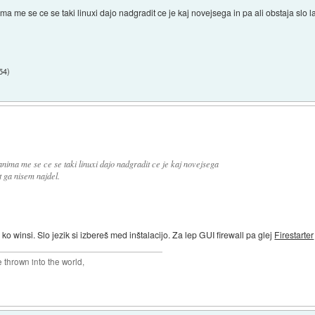
ma me se ce se taki linuxi dajo nadgradit ce je kaj novejsega in pa ali obstaja slo 
:54
)
anima me se ce se taki linuxi dajo nadgradit ce je kaj novejsega
t ga nisem najdel.
o winsi. Slo jezik si izbereš med inštalacijo. Za lep GUI firewall pa glej
Firestarter
thrown into the world,