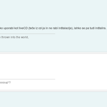
ko uporabi kot liveCD (teče iz cd-ja in ne rabi inštalacije), lahko se pa tudi inštalira.
thrown into the world,
terminal"?