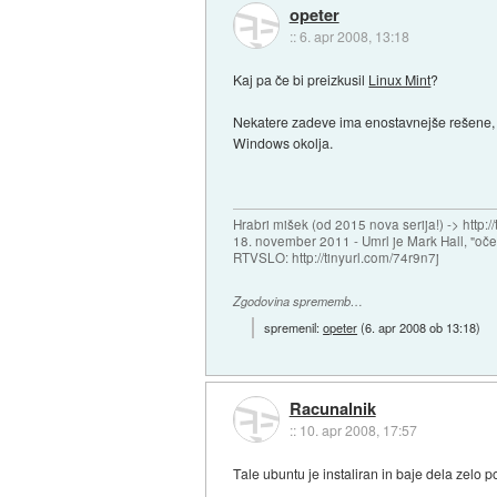
opeter
::
6. apr 2008, 13:18
Kaj pa če bi preizkusil
Linux Mint
?
Nekatere zadeve ima enostavnejše rešene, ko
Windows okolja.
Hrabri mišek (od 2015 nova serija!) -> http:/
18. november 2011 - Umrl je Mark Hall, "oč
RTVSLO: http://tinyurl.com/74r9n7j
Zgodovina sprememb…
spremenil:
opeter
(
6. apr 2008 ob 13:18
)
Racunalnik
::
10. apr 2008, 17:57
Tale ubuntu je instaliran in baje dela zelo p