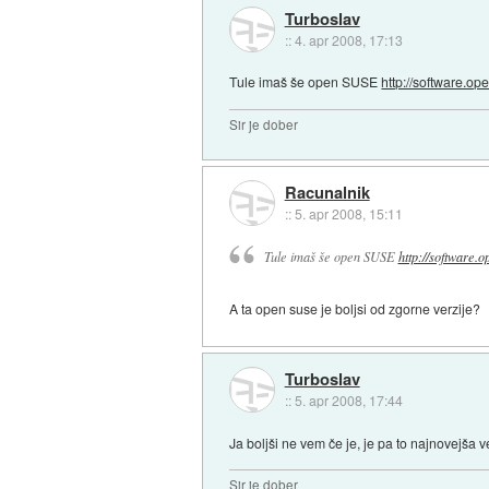
Turboslav
::
4. apr 2008, 17:13
Tule imaš še open SUSE
http://software.op
Sir je dober
Racunalnik
::
5. apr 2008, 15:11
Tule imaš še open SUSE
http://software.o
A ta open suse je boljsi od zgorne verzije?
Turboslav
::
5. apr 2008, 17:44
Ja boljši ne vem če je, je pa to najnovejša ve
Sir je dober