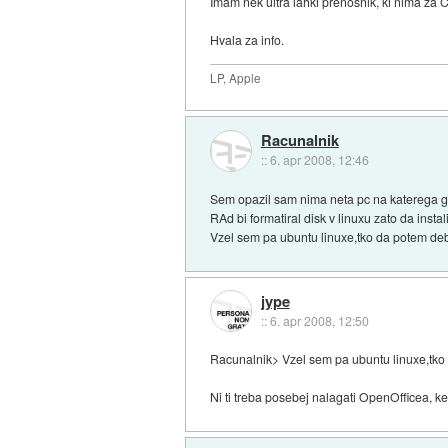
Imam nek ultra lahki prenosnik, ki nima za C
Hvala za info.
LP, Apple
Racunalnik
::
6. apr 2008, 12:46
Sem opazil sam nima neta pc na katerega gr
RAd bi formatiral disk v linuxu zato da inst
Vzel sem pa ubuntu linuxe,tko da potem deb
jype
::
6. apr 2008, 12:50
Racunalnik> Vzel sem pa ubuntu linuxe,tko
Ni ti treba posebej nalagati OpenOfficea, ke