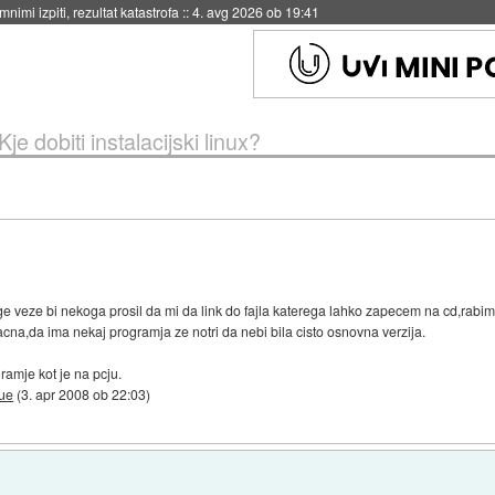
eto za večkratno uporabo
::
4. avg 2026 ob 19:41
Kje dobiti instalacijski linux?
ge veze bi nekoga prosil da mi da link do fajla katerega lahko zapecem na cd,rabim 
placna,da ima nekaj programja ze notri da nebi bila cisto osnovna verzija.
amje kot je na pcju.
ue
(
3. apr 2008 ob 22:03
)