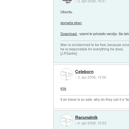
::
3. apr 2008, 19:37
Ubuntu.
domača stran
Download
- vzemi kr privzeto verzijo. Se lah
Man is condemned to be free; because once 
he is responsible for everything he does.
[J.P.Sartre]
Celeborn
::
3. apr 2008, 19:56
Klik
If air travel is so safe, why do they call it a "
Racunalnik
::
4. apr 2008, 15:53