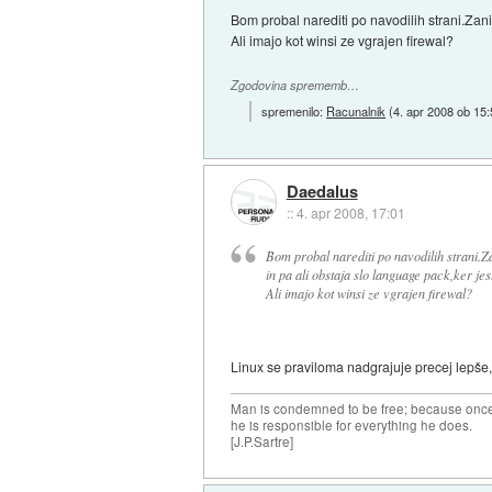
Bom probal narediti po navodilih strani.Zani
Ali imajo kot winsi ze vgrajen firewal?
Zgodovina sprememb…
spremenilo:
Racunalnik
(
4. apr 2008 ob 15
Daedalus
::
4. apr 2008, 17:01
Bom probal narediti po navodilih strani.Z
in pa ali obstaja slo language pack,ker jes
Ali imajo kot winsi ze vgrajen firewal?
Linux se praviloma nadgrajuje precej lepše, k
Man is condemned to be free; because once 
he is responsible for everything he does.
[J.P.Sartre]