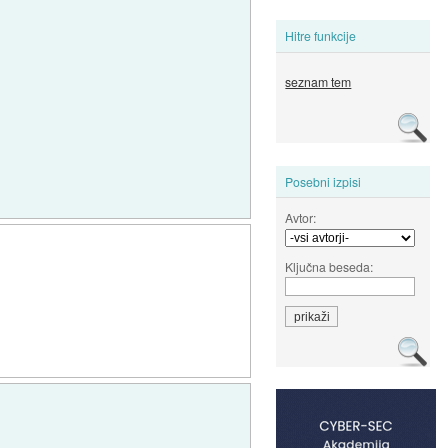
Hitre funkcije
seznam tem
Posebni izpisi
Avtor:
Ključna beseda: