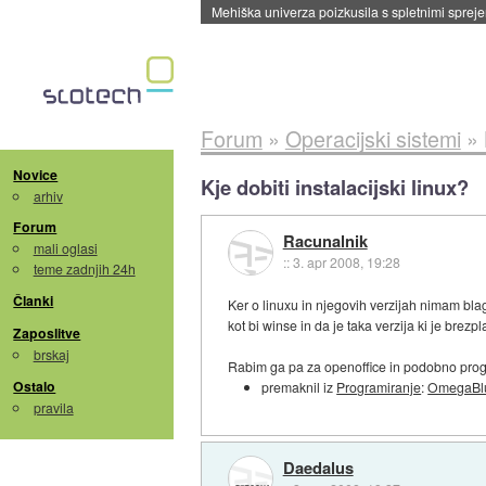
Evropska vesoljska agencija razvija svojo rak
Forum
»
Operacijski sistemi
»
Novice
Kje dobiti instalacijski linux?
arhiv
Forum
Racunalnik
mali oglasi
::
3. apr 2008, 19:28
teme zadnjih 24h
Članki
Ker o linuxu in njegovih verzijah nimam bla
kot bi winse in da je taka verzija ki je brez
Zaposlitve
brskaj
Rabim ga pa za openoffice in podobno progr
Ostalo
premaknil iz
Programiranje
:
OmegaBl
pravila
Daedalus