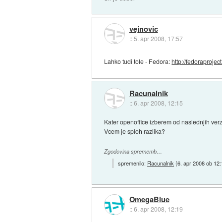
vejnovic
::
5. apr 2008, 17:57
Lahko tudi tole - Fedora:
http://fedoraprojec
Racunalnik
::
6. apr 2008, 12:15
Kater openoffice izberem od naslednjih verz
Vcem je sploh razlika?
Zgodovina sprememb…
spremenilo:
Racunalnik
(
6. apr 2008 ob 12
OmegaBlue
::
6. apr 2008, 12:19