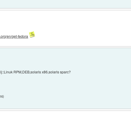
t.org/en/get-fedora
ij::Linuk RPM,DEB,solaris x86,solaris sparc?
:16
)