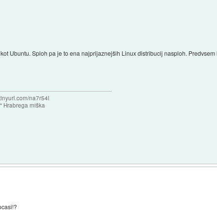
t Ubuntu. Sploh pa je to ena najprijaznejših Linux distribucij nasploh. Predvsem 
/tinyurl.com/na7r54l
e" Hrabrega miška
ocasi!?