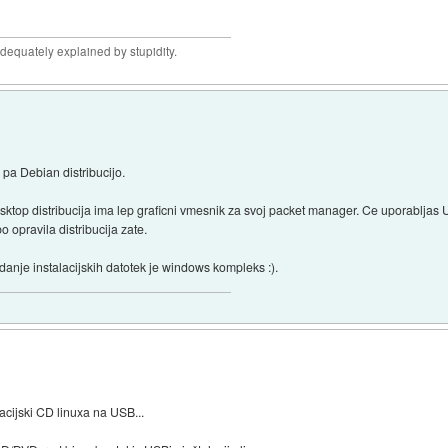
adequately explained by stupidity.
 pa Debian distribucijo.
esktop distribucija ima lep graficni vmesnik za svoj packet manager. Ce uporabljas
o opravila distribucija zate.
danje instalacijskih datotek je windows kompleks :).
acijski CD linuxa na USB...