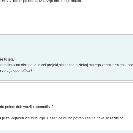
D/DVD, rad bi pa bootal iz USBja inštalacijo linuxa...
e to gor.
aliram linux na disk pa je to cel projekt,nic neznam.Nekaj malega znam terminal upora
 verzija openoffica?
 da potem deb verzija openoffica?
r je že vključen v distribucijo. Razen če nujno potrebuješ najnovejšo različico.