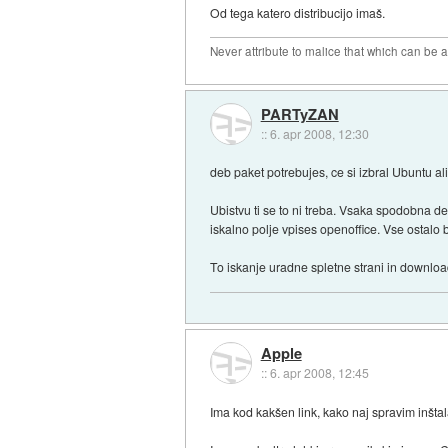
Od tega katero distribucijo imaš.
Never attribute to malice that which can be 
PARTyZAN
::
6. apr 2008, 12:30
deb paket potrebujes, ce si izbral Ubuntu ali
Ubistvu ti se to ni treba. Vsaka spodobna d
iskalno polje vpises openoffice. Vse ostalo b
To iskanje uradne spletne strani in downloa
Apple
::
6. apr 2008, 12:45
Ima kod kakšen link, kako naj spravim inštal