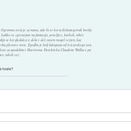
Ogromno serij je za mano, tale bi se kot težkokategornik borila
Lahko se zgovarjate na fantazijo, pravljice, karkoli, nihče
ijo te kot gledalca iz dela v del, nisem mogel verjeti, kaj
rhu plesnive torte. Zgodba je bolj luknjasta od švicarskega sira.
poleno za upodobitev Harrisona. Detektivka Claudette Wallace pa
er, nikoli več.
na hvale?