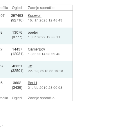
očila
Ogledi
Zadnje sporočilo
107
297493
Kurzweil
(92716)
15. jan 2025 12:45:43
63
13076
opeter
(3777)
1. jun 2022 12:55:11
27
14437
GamerBoy
(12031)
1. jan 2014 23:29:46
67
46851
Jst
(32501)
22. maj 2012 22:19:18
25
3602
Bor H
(3439)
21. feb 2010 23:00:03
očila
Ogledi
Zadnje sporočilo
a »