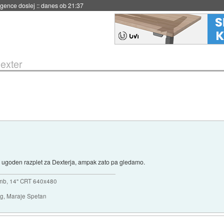
igence doslej
::
danes ob 21:37
exter
a ugoden razplet za Dexterja, ampak zato pa gledamo.
mb, 14" CRT 640x480
ng, Maraje Spetan