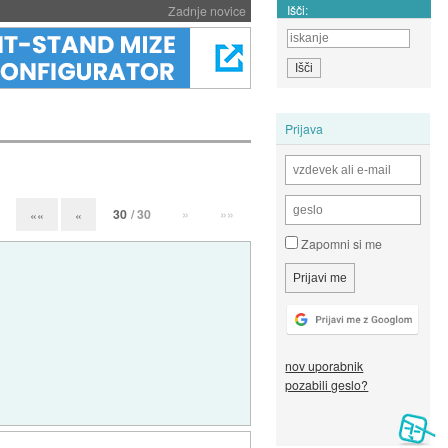
Išči:
Zadnje novice
Prijava
30
/ 30
»
»»
««
«
Zapomni si me
nov uporabnik
pozabili geslo?