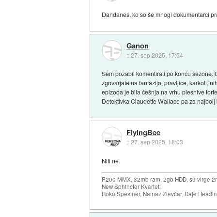
Dandanes, ko so še mnogi dokumentarci pravlj
Ganon
::
27. sep 2025, 17:54
Sem pozabil komentirati po koncu sezone. O
zgovarjate na fantazijo, pravljice, karkoli, 
epizoda je bila češnja na vrhu plesnive tort
Detektivka Claudette Wallace pa za najbolj bu
FlyingBee
::
27. sep 2025, 18:03
Niti ne.
P200 MMX, 32mb ram, 2gb HDD, s3 virge 2
New Sphincter Kvartet:
Roko Spestner, Namaž Zlevčar, Daje Headi