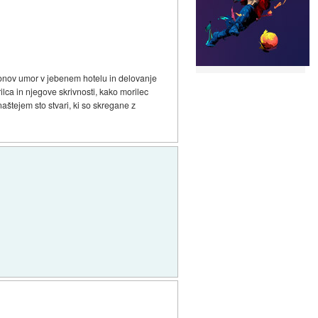
risonov umor v jebenem hotelu in delovanje
lca in njegove skrivnosti, kako morilec
aštejem sto stvari, ki so skregane z