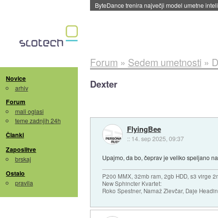
ByteDance trenira največji model umetne intel
Forum
»
Sedem umetnosti
»
D
Novice
Dexter
arhiv
Forum
mali oglasi
teme zadnjih 24h
FlyingBee
Članki
::
14. sep 2025, 09:37
Zaposlitve
Upajmo, da bo, čeprav je veliko speljano n
brskaj
Ostalo
P200 MMX, 32mb ram, 2gb HDD, s3 virge 2
pravila
New Sphincter Kvartet:
Roko Spestner, Namaž Zlevčar, Daje Headi