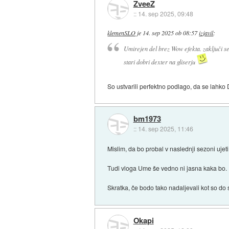
ZveeZ
::
14. sep 2025, 09:48
klemenSLO
je
14. sep 2025 ob 08:57
izjavil
:
Umirejen del brez Wow efekta. zaključi se
stari dobri dexter na gliserju
So ustvarili perfektno podlago, da se lahko
bm1973
::
14. sep 2025, 11:46
Mislim, da bo probal v naslednji sezoni ujeti
Tudi vloga Ume še vedno ni jasna kaka bo.
Skratka, če bodo tako nadaljevali kot so do 
Okapi