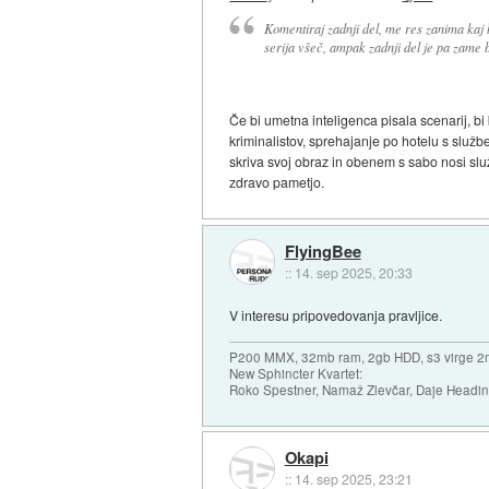
Komentiraj zadnji del, me res zanima kaj 
serija všeč, ampak zadnji del je pa zame 
Če bi umetna inteligenca pisala scenarij, bi
kriminalistov, sprehajanje po hotelu s služ
skriva svoj obraz in obenem s sabo nosi slu
zdravo pametjo.
FlyingBee
::
14. sep 2025, 20:33
V interesu pripovedovanja pravljice.
P200 MMX, 32mb ram, 2gb HDD, s3 virge 2
New Sphincter Kvartet:
Roko Spestner, Namaž Zlevčar, Daje Headi
Okapi
::
14. sep 2025, 23:21