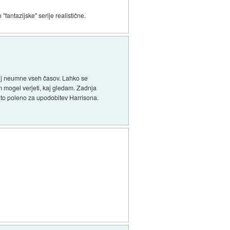
fantazijske" serije realistične.
olj neumne vseh časov. Lahko se
sem mogel verjeti, kaj gledam. Zadnja
zlato poleno za upodobitev Harrisona.