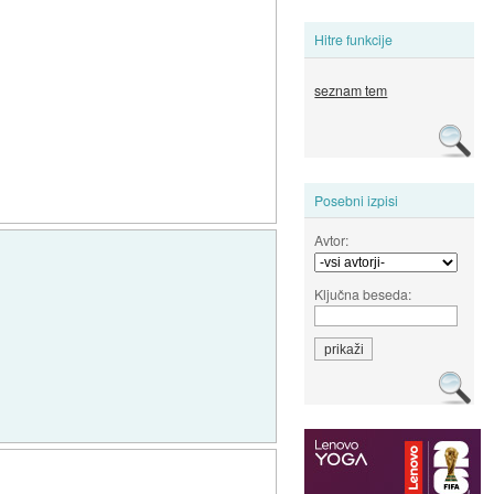
Hitre funkcije
seznam tem
Posebni izpisi
Avtor:
Ključna beseda: