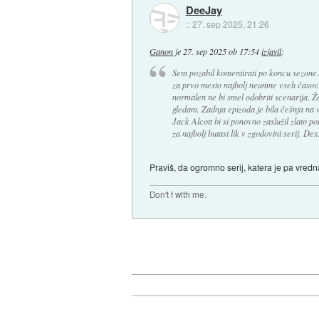
DeeJay
::
27. sep 2025, 21:26
Ganon
je
27. sep 2025 ob 17:54
izjavil
:
Sem pozabil komentirati po koncu sezone. 
za prvo mesto najbolj neumne vseh časov. 
normalen ne bi smel odobriti scenarija. Žal
gledam. Zadnja epizoda je bila češnja na v
Jack Alcott bi si ponovno zaslužil zlato 
za najbolj butast lik v zgodovini serij. Dext
Praviš, da ogromno serij, katera je pa vred
Don't f with me.