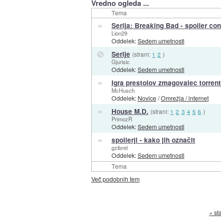
Vredno ogleda ...
Tema
»
Serija: Breaking Bad - spoiler co
Lion29
Oddelek:
Sedem umetnosti
⊘
Serije
(strani:
1
2
)
Gjurisic
Oddelek:
Sedem umetnosti
»
Igra prestolov zmagovalec torrenta
McHusch
Oddelek:
Novice
/
Omrežja / internet
»
House M.D.
(strani:
1
2
3
4
5
6
)
PrimozR
Oddelek:
Sedem umetnosti
»
spoilerji - kako jih označit
gzibret
Oddelek:
Sedem umetnosti
Tema
Več podobnih tem
« st