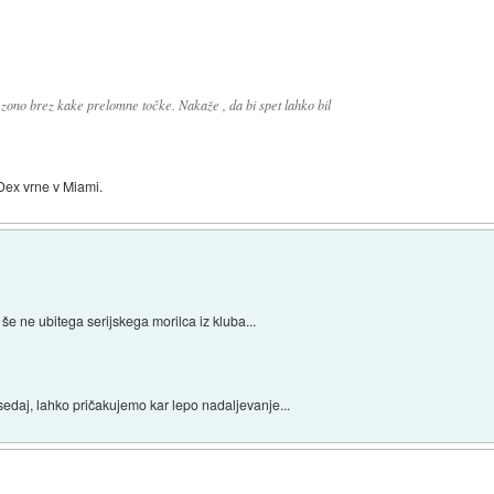
zono brez kake prelomne točke. Nakaže , da bi spet lahko bil
 Dex vrne v Miami.
 še ne ubitega serijskega morilca iz kluba...
sedaj, lahko pričakujemo kar lepo nadaljevanje...