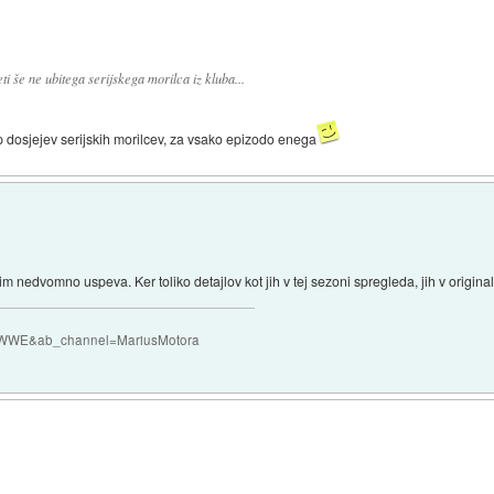
ti še ne ubitega serijskega morilca iz kluba...
 dosjejev serijskih morilcev, za vsako epizodo enega
im nedvomno uspeva. Ker toliko detajlov kot jih v tej sezoni spregleda, jih v original 
QczWWE&ab_channel=MariusMotora