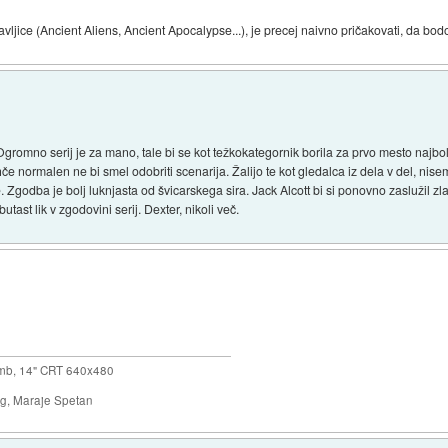
ice (Ancient Aliens, Ancient Apocalypse...), je precej naivno pričakovati, da bodo "
gromno serij je za mano, tale bi se kot težkokategornik borila za prvo mesto najb
nihče normalen ne bi smel odobriti scenarija. Žalijo te kot gledalca iz dela v del, ni
e. Zgodba je bolj luknjasta od švicarskega sira. Jack Alcott bi si ponovno zaslužil 
tast lik v zgodovini serij. Dexter, nikoli več.
mb, 14" CRT 640x480
ng, Maraje Spetan