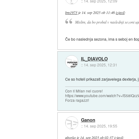
::
14. sep 2025, 12:09
bm1973
je
14. sep 2025 ob 11:46
izjavil
:
Mislim, da bo probal v naslednji sezoni uje
Če bo naslednja sezona, ima s seboj en šop
IL_DIAVOLO
::
14. sep 2025, 12:31
Ce so hoteli prikazati zarjavelega dexterja, j
Con il Milan nel cuore!
https://www.youtube.com/watch?v=fS58I
Forza ragazzi!
Ganon
::
14. sep 2025, 19:55
aborko
je
14. sep 2025 ob 02:37
izjavil
: