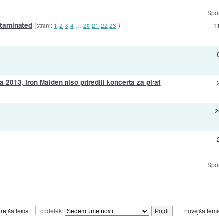
Spor
ntaminated
(strani:
1
2
3
4
…
20
21
22
23
)
1
 2013, Iron Maiden niso priredili koncerta za pirat
2
Spor
arejša tema
oddelek:
novejša tem