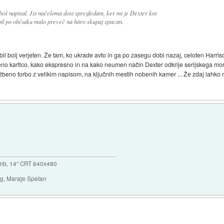
boš napisal. Jst načeloma dost spregledam, ker mi je Dexter kot
bil po občutku malo preveč na hitro skupaj spacan.
 bil bolj verjeten. Že tam, ko ukrade avto in ga po zasegu dobi nazaj, celoten Har
beno kartico, kako ekspresno in na kako neumen način Dexter odkrije serijskega mori
žbeno torbo z velikim napisom, na ključnih mestih nobenih kamer ... Že zdaj lahko n
mb, 14" CRT 640x480
ng, Maraje Spetan