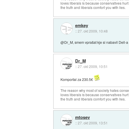
loves liberals is because conservatives hurt
the truth and liberals comfort you with lies.
emkey
::
27. okt 2009, 10:48
@Dr_M, smem vprašat kje si nabavil Dell-a 
Dr_M
::
27. okt 2009, 10:51
Komportal za 230.5€
The reason why most of society hates conse
loves liberals is because conservatives hurt
the truth and liberals comfort you with lies.
mtosev
::
27. okt 2009, 13:51