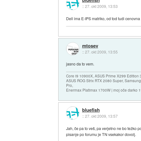
bluefish
::
27. okt 2009, 13:53
Dell ima E-IPS matriko, od tod tudi cenovna 
mtosev
::
27. okt 2009, 13:55
jasno da to vem.
Core i9 10900X, ASUS Prime X299 Edition 
ASUS ROG Strix RTX 2080 Super, Samsung
Pro,
Enermax Platimax 1700W | moj oče darko 
bluefish
::
27. okt 2009, 13:57
Jah, če pa to veš, pa verjetno ne bo težko 
pisanje po forumu je TN vsekakor dovolj.