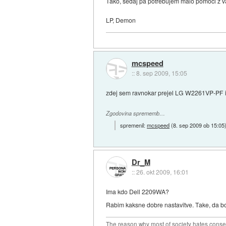
Tako, sedaj pa potrebujem malo pomoči z vaš
LP, Demon
mcspeed
::
8. sep 2009, 15:05
zdej sem ravnokar prejel LG W2261VP-PF in j
Zgodovina sprememb…
spremenil:
mcspeed
(
8. sep 2009 ob 15:05
Dr_M
::
26. okt 2009, 16:01
Ima kdo Dell 2209WA?
Rabim kaksne dobre nastavitve. Take, da b
The reason why most of society hates conse