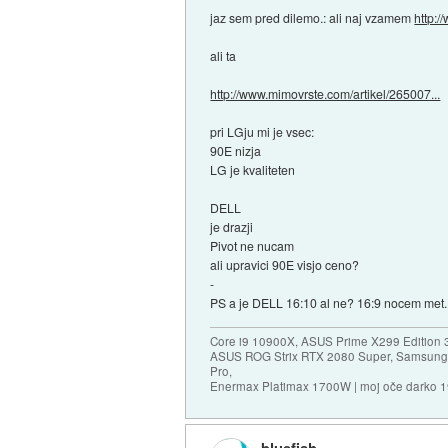
jaz sem pred dilemo.: ali naj vzamem
http:/
ali ta
http://www.mimovrste.com/artikel/265007...
pri LGju mi je vsec:
90E nizja
LG je kvaliteten
DELL
je drazji
Pivot ne nucam
ali upravici 90E visjo ceno?
-
PS a je DELL 16:10 al ne? 16:9 nocem met.
Core i9 10900X, ASUS Prime X299 Edition 
ASUS ROG Strix RTX 2080 Super, Samsung
Pro,
Enermax Platimax 1700W | moj oče darko 