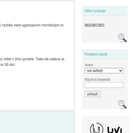
Hitre funkcije
seznam tem
ni razlike med ugasnjenim monitorjem in
Posebni izpisi
o videl v živo (proble. Tako da ostane le
no 30 dni.
Avtor:
Ključna beseda: