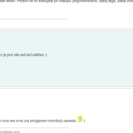
e strani. Prosim če mi svetujete pri nakupu (argumentirano, zakaj tega, zakaj one
e prvi vtis več kot odličen :)
)
o crna res crna (na prizganem monitorju seveda
)
rvatives and