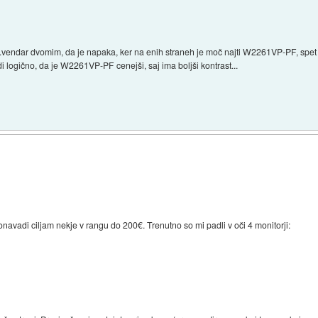
.vendar dvomim, da je napaka, ker na enih straneh je moč najti W2261VP-PF, spe
i logično, da je W2261VP-PF cenejši, saj ima boljši kontrast...
onavadi ciljam nekje v rangu do 200€. Trenutno so mi padli v oči 4 monitorji: