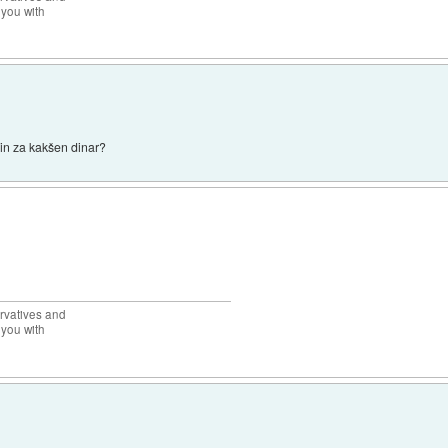
 you with
in za kakšen dinar?
rvatives and
 you with