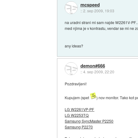
mcspeed
::
2. sep 2009, 19:03
na uradni strani mi sam najde W2261V-PF..
med njima je v kontrastu, vendar se mi ne zd
any ideas?
demon#666
::
4. sep 2009, 22:20
Pozdravljeni!
Kupujem (spet
) nov monitor. Tako kot p
LG W2261VP-PF
LG W2253TQ
Samsung SyncMaster P2250
Samsung P2270