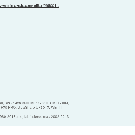
/www.mimovrste.com/artikel/265004...
30, 32GB 4x8 3600Mhz G.skill, CM H500M,
 970 PRO, UltraSharp UP3017, Win 11
1960-2016, moj labradorec max 2002-2013