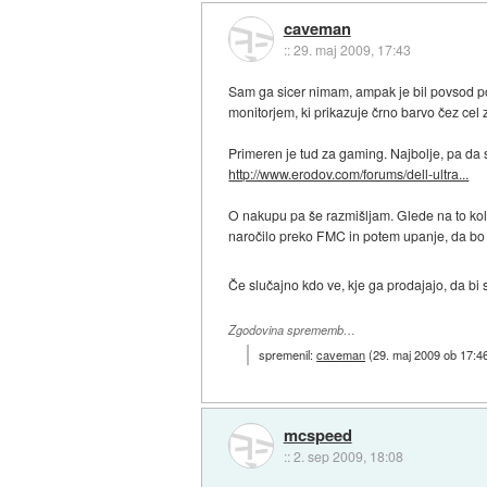
caveman
::
29. maj 2009, 17:43
Sam ga sicer nimam, ampak je bil povsod po
monitorjem, ki prikazuje črno barvo čez cel
Primeren je tud za gaming. Najbolje, pa da 
http://www.erodov.com/forums/dell-ultra...
O nakupu pa še razmišljam. Glede na to kolik
naročilo preko FMC in potem upanje, da bo 
Če slučajno kdo ve, kje ga prodajajo, da bi 
Zgodovina sprememb…
spremenil:
caveman
(
29. maj 2009 ob 17:4
mcspeed
::
2. sep 2009, 18:08