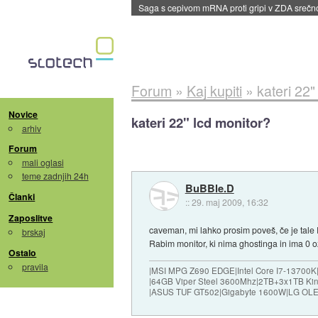
BMW v vozilih začel predvajati reklame
::
dane
Forum
»
Kaj kupiti
»
kateri 22"
Novice
kateri 22" lcd monitor?
arhiv
Forum
mali oglasi
teme zadnjih 24h
BuBBle.D
Članki
::
29. maj 2009, 16:32
Zaposlitve
caveman, mi lahko prosim poveš, če je tale
brskaj
Rabim monitor, ki nima ghostinga in ima 0 o
Ostalo
pravila
|MSI MPG Z690 EDGE|Intel Core I7-13700K
|64GB Viper Steel 3600Mhz|2TB+3x1TB Ki
|ASUS TUF GT502|Gigabyte 1600W|LG OLE