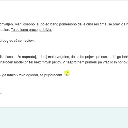
hvaljen. Meni osebno je (poleg barv) pomembno da je črna res črna, se pravi da 
 zaslon.
Ta se temu precej približa.
si pogledaš cel review:
o časa je že naprodaj, je bolj malo verjetno, da se bo pojavil pri nas, da bi ga lahk
naročen model prišel brez mrtvih pixlov. V nasprotnem primeru pa vračilo in ponov
si ga lahko v živo ogledal, se priporočam.
6
)