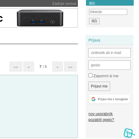
Išči:
Zadnje novice
Prijava
7
/ 8
««
«
»
»»
Zapomni si me
nov uporabnik
pozabili geslo?