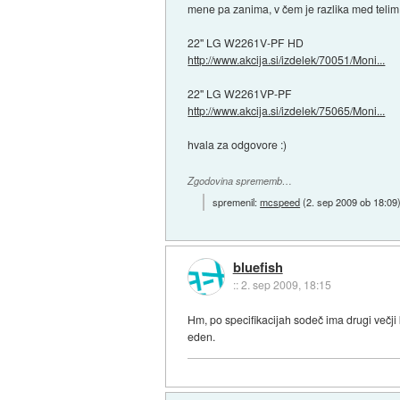
mene pa zanima, v čem je razlika med telim
22'' LG W2261V-PF HD
http://www.akcija.si/izdelek/70051/Moni...
22'' LG W2261VP-PF
http://www.akcija.si/izdelek/75065/Moni...
hvala za odgovore :)
Zgodovina sprememb…
spremenil:
mcspeed
(
2. sep 2009 ob 18:09
bluefish
::
2. sep 2009, 18:15
Hm, po specifikacijah sodeč ima drugi večji 
eden.