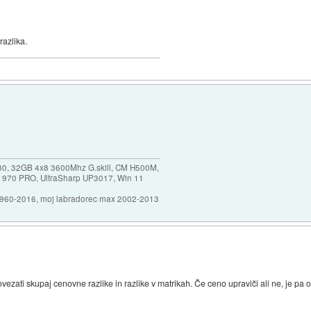
razlika.
30, 32GB 4x8 3600Mhz G.skill, CM H500M,
 970 PRO, UltraSharp UP3017, Win 11
1960-2016, moj labradorec max 2002-2013
povezati skupaj cenovne razlike in razlike v matrikah. Če ceno upraviči ali ne, je 