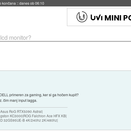
s ob 06:09
 lcd monitor?
 DELL primeren za gaming, ker si ga hočem kupit?
z. čim manj input lagga.
|Asus RoG RTX5090 Astral|
ngston KC3000|ROG Falchion Ace HFX KB|
D 32GS95UE-B 4K/240hz 2K/480hz|