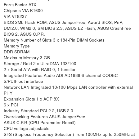
Form Factor ATX
Chipsets VIA KT600
VIA VT8237
BIOS 2Mb Flash ROM, ASUS JumperFree, Award BIOS, PnP,
DMI2.0, WfM2.0, SM BIOS 2.3, ASUS EZ Flash, ASUS CrashFree
BIOS 2, ASUS C.P.R.
Memory Number of Slots 3 x 184-Pin DIMM Sockets
Memory Type
DDR SDRAM
Maximum Memory 3 GB
Storage / Raid 2 x UltraDMA 133/100
2 x Serial ATA with RAID 0, 1 function
Integrated Features Audio ADI AD1888 6-channel CODEC
S/PDIF out interface
Network LAN Integrated 10/100 Mbps LAN controller with external
PHY
Expansion Slots 1 x AGP 8X
6 x PCI
Industry Standard PCI 2.2, USB 2.0
Overclocking Features ASUS JumperFree
ASUS C.P.R.(CPU Parameter Recall)
CPU voltage adjustable
SFS (Stepless Frequency Selection) from 100MHz up to 250MHz at