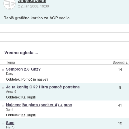
AngelOfDeath
::
2. jan 2008, 19:30
Rabiš grafično kartico za AGP vodilo.
Vredno ogleda ...
Tema
Sporočila
»
Sempron 2,8 Ghz?
14
Dany
Oddelek:
Pomoč in nasveti
»
Je ta konfig OK? Hitra pomoč potrebna
8
Area_51
Oddelek:
Kaj kupiti
»
Najcenejša plata (socket A) + proc
41
Sami
Oddelek:
Kaj kupiti
»
Šum
12
RisPo