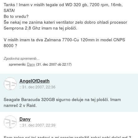
Tanks ! Imam v mislih tegale od WD 320 gb, 7200 rpm, 16mb,
SATA!
Bo to vredu?
Še nekaj me zanima kateri ventilator zelo dobro ohladi procesor
Semprona 2,8 Ghz imam na tej plošči.
V mislih imam ta dva Zalmana 7700-Cu 120mm in model CNPS
8000 ?
Zgodovina sprememb…
spremenilo:
Dany
(
31. dec 2007 ob 22:17
)
AngelOfDeath
::
31. dec 2007, 22:36
Seagate Baracuda 320GB sigurno deluje na tej plošči. Imam
namreč 2 v Raid.
Dany
::
31. dec 2007, 22:39
Sem zelen pri tej zadevi a mi prosim razložiš zakaj nebi delal wd ?