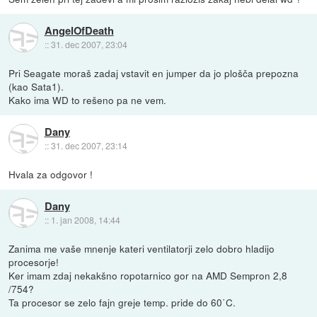
AngelOfDeath
::
31. dec 2007, 23:04
Pri Seagate moraš zadaj vstavit en jumper da jo plošča prepozna
(kao Sata1).
Kako ima WD to rešeno pa ne vem.
Dany
::
31. dec 2007, 23:14
Hvala za odgovor !
Dany
::
1. jan 2008, 14:44
Zanima me vaše mnenje kateri ventilatorji zelo dobro hladijo
procesorje!
Ker imam zdaj nekakšno ropotarnico gor na AMD Sempron 2,8
/754?
Ta procesor se zelo fajn greje temp. pride do 60˙C.