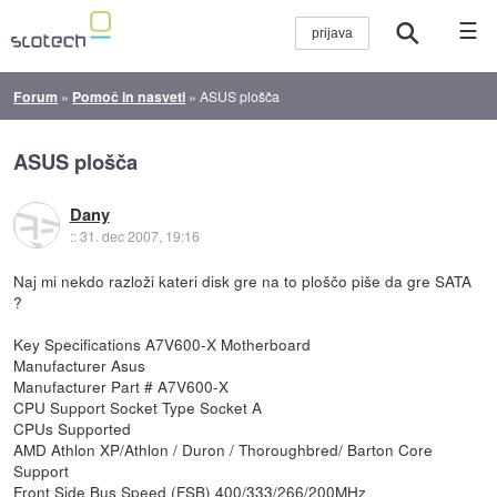
☰
Forum
»
Pomoč in nasveti
»
ASUS plošča
ASUS plošča
Dany
::
31. dec 2007, 19:16
Naj mi nekdo razloži kateri disk gre na to ploščo piše da gre SATA
?
Key Specifications A7V600-X Motherboard
Manufacturer Asus
Manufacturer Part # A7V600-X
CPU Support Socket Type Socket A
CPUs Supported
AMD Athlon XP/Athlon / Duron / Thoroughbred/ Barton Core
Support
Front Side Bus Speed (FSB) 400/333/266/200MHz