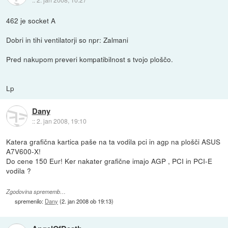
462 je socket A
Dobri in tihi ventilatorji so npr: Zalmani
Pred nakupom preveri kompatibilnost s tvojo ploščo.
Lp
Dany
::
2. jan 2008, 19:10
Katera grafična kartica paše na ta vodila pci in agp na plošči ASUS
A7V600-X!
Do cene 150 Eur! Ker nakater grafične imajo AGP , PCI in PCI-E
vodila ?
Zgodovina sprememb…
spremenilo:
Dany
(
2. jan 2008 ob 19:13
)