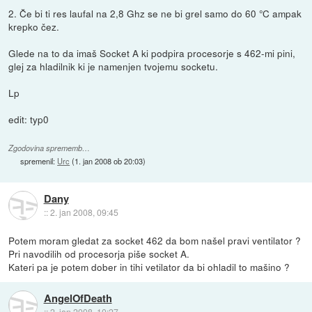
2. Če bi ti res laufal na 2,8 Ghz se ne bi grel samo do 60 °C ampak
krepko čez.
Glede na to da imaš Socket A ki podpira procesorje s 462-mi pini,
glej za hladilnik ki je namenjen tvojemu socketu.
Lp
edit: typ0
Zgodovina sprememb…
spremenil:
Urc
(
1. jan 2008 ob 20:03
)
Dany
::
2. jan 2008, 09:45
Potem moram gledat za socket 462 da bom našel pravi ventilator ?
Pri navodilih od procesorja piše socket A.
Kateri pa je potem dober in tihi vetilator da bi ohladil to mašino ?
AngelOfDeath
::
2. jan 2008, 10:27