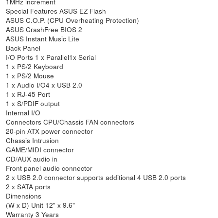
1MHz increment
Special Features ASUS EZ Flash
ASUS C.O.P. (CPU Overheating Protection)
ASUS CrashFree BIOS 2
ASUS Instant Music Lite
Back Panel
I/O Ports 1 x Parallel1x Serial
1 x PS/2 Keyboard
1 x PS/2 Mouse
1 x Audio I/O4 x USB 2.0
1 x RJ-45 Port
1 x S/PDIF output
Internal I/O
Connectors CPU/Chassis FAN connectors
20-pin ATX power connector
Chassis Intrusion
GAME/MIDI connector
CD/AUX audio in
Front panel audio connector
2 x USB 2.0 connector supports additional 4 USB 2.0 ports
2 x SATA ports
Dimensions
(W x D) Unit 12" x 9.6"
Warranty 3 Years