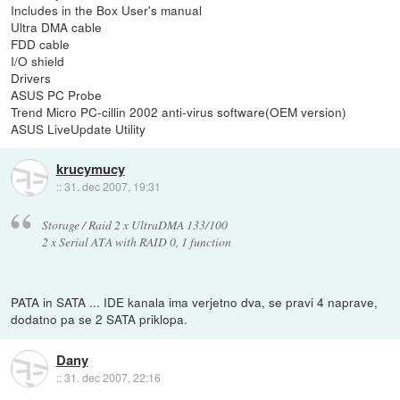
Includes in the Box User's manual
Ultra DMA cable
FDD cable
I/O shield
Drivers
ASUS PC Probe
Trend Micro PC-cillin 2002 anti-virus software(OEM version)
ASUS LiveUpdate Utility
krucymucy
::
31. dec 2007, 19:31
Storage / Raid 2 x UltraDMA 133/100
2 x Serial ATA with RAID 0, 1 function
PATA in SATA ... IDE kanala ima verjetno dva, se pravi 4 naprave,
dodatno pa se 2 SATA priklopa.
Dany
::
31. dec 2007, 22:16