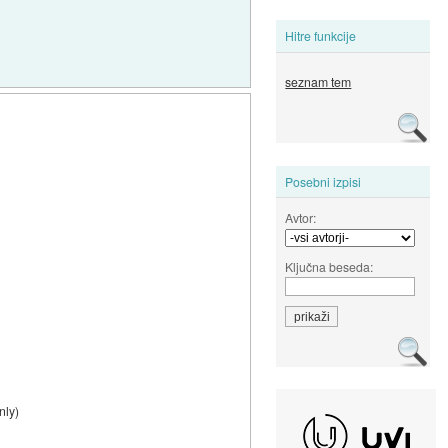
Hitre funkcije
seznam tem
Posebni izpisi
Avtor:
Ključna beseda:
nly)