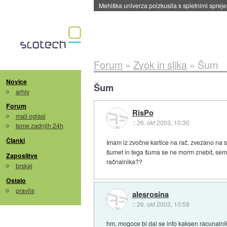
Mehiška univerza poizkusila s spletnimi sprejem
Forum
»
Zvok in slika
»
Šum
Novice
Šum
arhiv
Forum
RisPo
mali oglasi
::
26. okt 2003, 10:30
teme zadnjih 24h
Članki
Imam iz zvočne kartice na rač. zvezano na s
šumet in tega šuma se ne morm znebit, sem ž
Zaposlitve
račnalnika??
brskaj
Ostalo
pravila
alesrosina
::
26. okt 2003, 10:58
hm, mogoce bi dal se info kaksen racunalnik