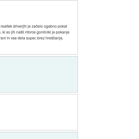
ealtek driverjih je začelo ogabno pokat
ki so jih našli nforce gonilniki je pokanje
ani in vse dela super, brez hreščanja.