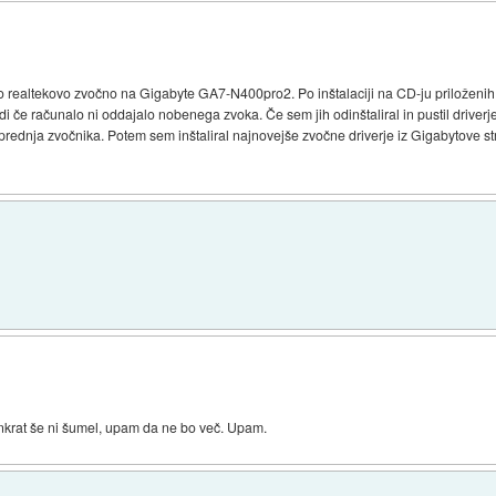
 realtekovo zvočno na Gigabyte GA7-N400pro2. Po inštalaciji na CD-ju priloženih r
 če računalo ni oddajalo nobenega zvoka. Če sem jih odinštaliral in pustil driverje, 
rednja zvočnika. Potem sem inštaliral najnovejše zvočne driverje iz Gigabytove str
enkrat še ni šumel, upam da ne bo več. Upam.