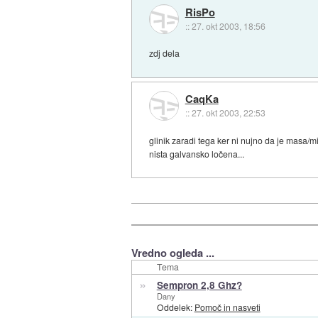
RisPo
::
27. okt 2003, 18:56
zdj dela
CaqKa
::
27. okt 2003, 22:53
glinik zaradi tega ker ni nujno da je masa
nista galvansko ločena...
Vredno ogleda ...
Tema
»
Sempron 2,8 Ghz?
Dany
Oddelek:
Pomoč in nasveti