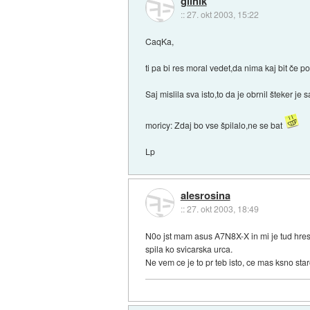
glinik
::
27. okt 2003, 15:22
CaqKa,
ti pa bi res moral vedet,da nima kaj bit če
Saj mislila sva isto,to da je obrnil šteker je
moricy: Zdaj bo vse špilalo,ne se bat
Lp
alesrosina
::
27. okt 2003, 18:49
N0o jst mam asus A7N8X-X in mi je tud hres
spila ko svicarska urca.
Ne vem ce je to pr teb isto, ce mas ksno sta