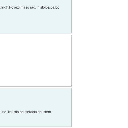
očnikih.Poveži maso rač. in stolpa pa bo
m no, itak sta pa štekana na istem