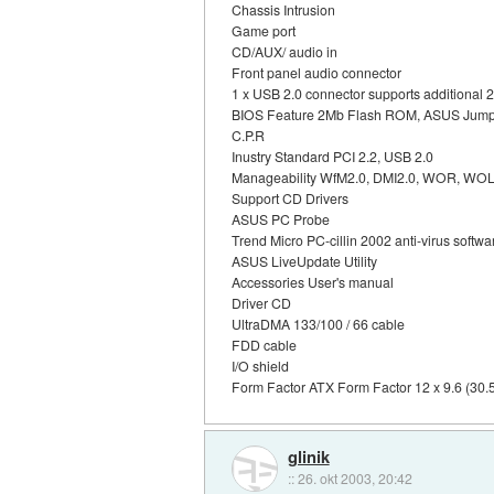
Chassis Intrusion
Game port
CD/AUX/ audio in
Front panel audio connector
1 x USB 2.0 connector supports additional 
BIOS Feature 2Mb Flash ROM, ASUS Jumpe
C.P.R
Inustry Standard PCI 2.2, USB 2.0
Manageability WfM2.0, DMI2.0, WOR, WOL,
Support CD Drivers
ASUS PC Probe
Trend Micro PC-cillin 2002 anti-virus softwa
ASUS LiveUpdate Utility
Accessories User's manual
Driver CD
UltraDMA 133/100 / 66 cable
FDD cable
I/O shield
Form Factor ATX Form Factor 12 x 9.6 (30.
glinik
::
26. okt 2003, 20:42