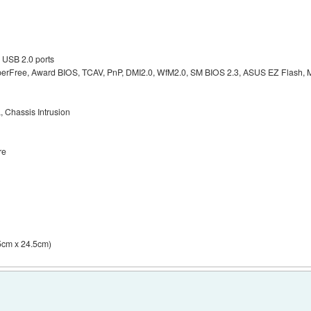
2 USB 2.0 ports
rFree, Award BIOS, TCAV, PnP, DMI2.0, WfM2.0, SM BIOS 2.3, ASUS EZ Flash
 Chassis Intrusion
re
5cm x 24.5cm)