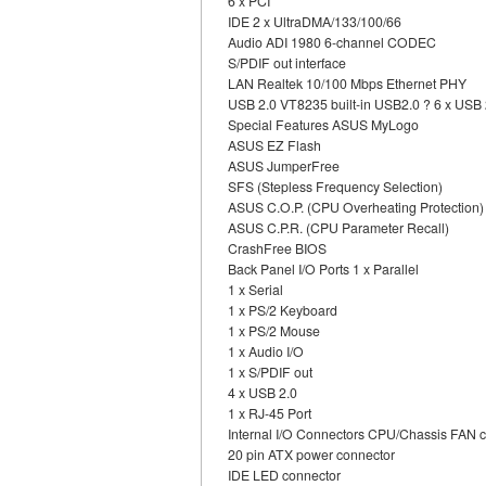
6 x PCI
IDE 2 x UltraDMA/133/100/66
Audio ADI 1980 6-channel CODEC
S/PDIF out interface
LAN Realtek 10/100 Mbps Ethernet PHY
USB 2.0 VT8235 built-in USB2.0 ? 6 x USB 
Special Features ASUS MyLogo
ASUS EZ Flash
ASUS JumperFree
SFS (Stepless Frequency Selection)
ASUS C.O.P. (CPU Overheating Protection)
ASUS C.P.R. (CPU Parameter Recall)
CrashFree BIOS
Back Panel I/O Ports 1 x Parallel
1 x Serial
1 x PS/2 Keyboard
1 x PS/2 Mouse
1 x Audio I/O
1 x S/PDIF out
4 x USB 2.0
1 x RJ-45 Port
Internal I/O Connectors CPU/Chassis FAN 
20 pin ATX power connector
IDE LED connector