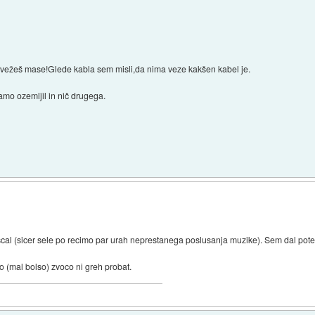
 povežeš mase!Glede kabla sem misli,da nima veze kakšen kabel je.
 samo ozemljil in nič drugega.
cal (sicer sele po recimo par urah neprestanega poslusanja muzike). Sem dal pote
ro (mal bolso) zvoco ni greh probat.