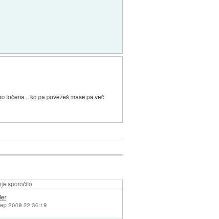
ko ločena .. ko pa povežeš mase pa več
je sporočilo
der
sep 2009 22:36:19