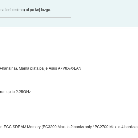
 maticni recimo) al pa kej tazga.
6-kanalna). Mama plata pa je Asus A7V8X-X/LAN
uron up to 2.25GHz+
n-ECC SDRAM Memory (PC3200 Max. to 2 banks only / PC2700 Max to 4 banks o