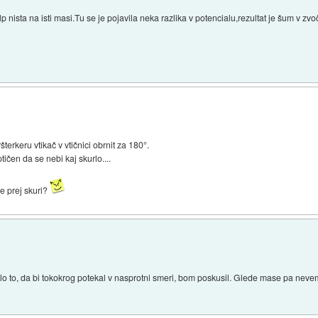
p nista na isti masi.Tu se je pojavila neka razlika v potencialu,rezultat je šum v zv
erkeru vtikač v vtičnici obrnit za 180°.
čen da se nebi kaj skurlo....
se prej skuri?
i bilo to, da bi tokokrog potekal v nasprotni smeri, bom poskusil. Glede mase pa neve