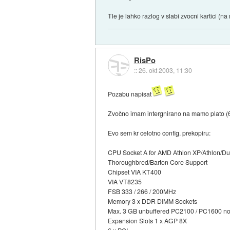
Tle je lahko razlog v slabi zvocni kartici (na
RisPo
::
26. okt 2003, 11:30
Pozabu napisat
Zvočno imam intergnirano na mamo plato (
Evo sem kr celotno config. prekopiru:
CPU Socket A for AMD Athlon XP/Athlon/D
Thoroughbred/Barton Core Support
Chipset VIA KT400
VIA VT8235
FSB 333 / 266 / 200MHz
Memory 3 x DDR DIMM Sockets
Max. 3 GB unbuffered PC2100 / PC1600 no
Expansion Slots 1 x AGP 8X