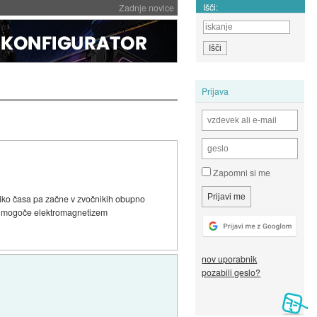
Išči:
Zadnje novice
Prijava
Zapomni si me
toliko časa pa začne v zvočnikih obupno
obe, mogoče elektromagnetizem
nov uporabnik
pozabili geslo?