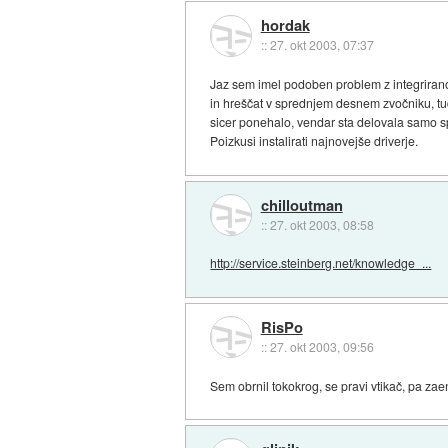
hordak
::
27. okt 2003, 07:37
Jaz sem imel podoben problem z integrirano
in hreščat v sprednjem desnem zvočniku, tudi
sicer ponehalo, vendar sta delovala samo sp
Poizkusi instalirati najnovejše driverje.
chilloutman
::
27. okt 2003, 08:58
http://service.steinberg.net/knowledge_...
RisPo
::
27. okt 2003, 09:56
Sem obrnil tokokrog, se pravi vtikač, pa za