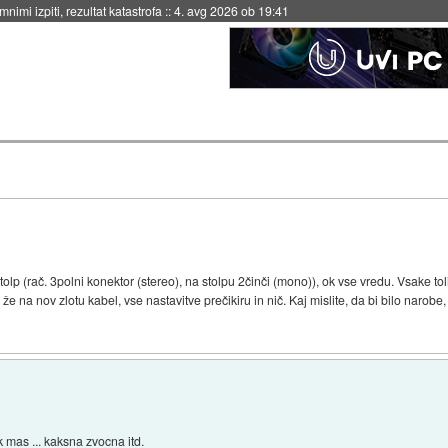
nimi izpiti, rezultat katastrofa
::
4. avg 2026 ob 19:41
tolp (rač. 3polni konektor (stereo), na stolpu 2činči (mono)), ok vse vredu. Vsake 
e na nov zlotu kabel, vse nastavitve prečikiru in nič. Kaj mislite, da bi bilo nar
 mas ... kaksna zvocna itd.