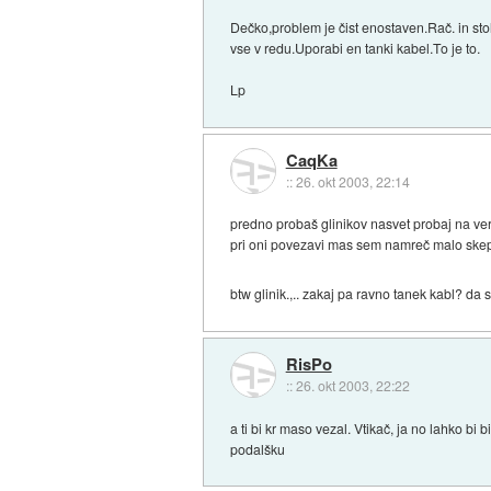
Dečko,problem je čist enostaven.Rač. in stol
vse v redu.Uporabi en tanki kabel.To je to.
Lp
CaqKa
::
26. okt 2003, 22:14
predno probaš glinikov nasvet probaj na veršt
pri oni povezavi mas sem namreč malo skepti
btw glinik.,.. zakaj pa ravno tanek kabl? da 
RisPo
::
26. okt 2003, 22:22
a ti bi kr maso vezal. Vtikač, ja no lahko b
podalšku