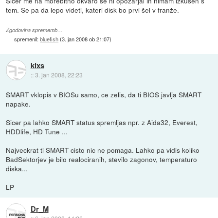
Sicer me na morebitno okvaro še ni opozarjal in nimam izkušen s
tem. Se pa da lepo videti, kateri disk bo prvi šel v franže.
Zgodovina sprememb…
spremenil:
bluefish
(
3. jan 2008 ob 21:07
)
kixs
::
3. jan 2008, 22:23
SMART vklopis v BIOSu samo, ce zelis, da ti BIOS javlja SMART
napake.
Sicer pa lahko SMART status spremljas npr. z Aida32, Everest,
HDDlife, HD Tune ...
Najveckrat ti SMART cisto nic ne pomaga. Lahko pa vidis koliko
BadSektorjev je bilo realociranih, stevilo zagonov, temperaturo
diska...
LP
Dr_M