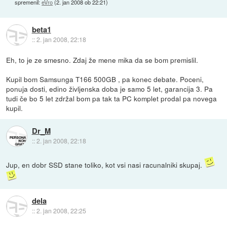
spremenil:
eVro
(
2. jan 2008 ob 22:21
)
beta1
::
2. jan 2008, 22:18
Eh, to je ze smesno. Zdaj že mene mika da se bom premislil.
Kupil bom Samsunga T166 500GB , pa konec debate. Poceni,
ponuja dosti, edino življenska doba je samo 5 let, garancija 3. Pa
tudi če bo 5 let zdržal bom pa tak ta PC komplet prodal pa novega
kupil.
Dr_M
::
2. jan 2008, 22:18
Jup, en dobr SSD stane toliko, kot vsi nasi racunalniki skupaj.
dela
::
2. jan 2008, 22:25