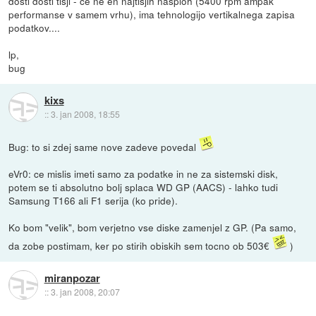
dosti dosti tisji - ce ne en najtisjih nasploh (5400 rpm ampak
performanse v samem vrhu), ima tehnologijo vertikalnega zapisa
podatkov....
lp,
bug
kixs
::
3. jan 2008, 18:55
Bug: to si zdej same nove zadeve povedal
eVr0: ce mislis imeti samo za podatke in ne za sistemski disk,
potem se ti absolutno bolj splaca WD GP (AACS) - lahko tudi
Samsung T166 ali F1 serija (ko pride).
Ko bom "velik", bom verjetno vse diske zamenjel z GP. (Pa samo,
da zobe postimam, ker po stirih obiskih sem tocno ob 503€
)
miranpozar
::
3. jan 2008, 20:07