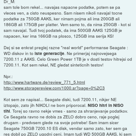
Dr_M:
sam tole bom rekel... navajas napacne podatke, potem se pa
vleces ven, a cisto neuspesno. Sam nisem nikoli navajal tocne
podatke za 750GB AAKS, ker nimam pojma ali ima 200GB ali
186GB ali 175GB per platter. Vem samo to, da nima 250GB - kot si
sam navajal. Tudi tvoj podatek, da ima 500GB AAKS 125GB je
napacen, ker ima 166GB na plosco, 125GB ima serija KS!
Dej si se enkrat preglej razne "real world" performanse Seagate :
WD diskov in to
. Ne primerjaj najnovejsega
iste generacije
7200.11 z AAKS. Celo Green Power 1TB je v dosti testov hitrejsi od
7200.11. Kot sem rekel, NE gledat sinteticnih testov!
Npr.:
http://www.hartware.de/review_771_5.html
http://www.storagereview.com/1000.sr?page=0%2C3
Kot sem ze napisal... Seagate diski, tudi 7200.11, nikjer NE
iztopajo, zato jih NIKOLI ne bom priporocal.
NISO hitri in NISO
. Torej so ravno nekje vmes - samo za shranjevanje podatkov.
tihi
Ce Seagata ravno ne dobis za ZELO dobro ceno, raje poglej
drugam - predvsem glede na svoje potrebe! Sam imam sicer
Seagate 750GB 7200.10 ES disk, vendar samo zato, ker sem ga
res dobil po ZELO ugodni ceni. Imam tudi WD 500GB AAKS, ki sem