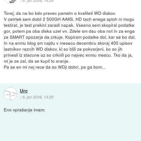
::
6. jan 2008, 14:26
Torej, da ne bo kdo prevec pametn o kvaliteti WD diskov.
V cetrtek sem dobil 2 500GH AAKS. HD tach enega sploh ni mogu
testirat, je test prekinl zaradi napak. Vseeno sem skopiral podatke
gor, potem pa oba diska uzel vn. Zdele sm dau oba not in za enga
ze SMART opozarja da crkuje. Kopiram podatke dol, kar se bo dal.
In na enmu blog sm najdu v mesecu decembru skoraj 400 upisov
lastnikov raznih WD diskov, ki so blili ze pokvarjeni, ko so jih
prinesli iz stacune oz so crknili po najvec enmu mescu. Tko da ja,
mi je ze zal, da se kupil to sranje.
Pa se en mi nej rece da so WDji dobri, pa ga bom...
Urc
::
6. jan 2008, 14:29
Eno vprašanje imam: