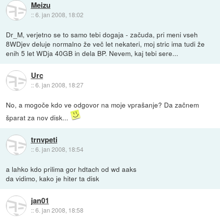
Meizu
::
6. jan 2008, 18:02
Dr_M, verjetno se to samo tebi dogaja - začuda, pri meni vseh
8WDjev deluje normalno že več let nekateri, moj stric ima tudi že
enih 5 let WDja 40GB in dela BP. Nevem, kaj tebi sere...
Urc
::
6. jan 2008, 18:27
No, a mogoče kdo ve odgovor na moje vprašanje? Da začnem
šparat za nov disk...
trnvpeti
::
6. jan 2008, 18:54
a lahko kdo prilima gor hdtach od wd aaks
da vidimo, kako je hiter ta disk
jan01
::
6. jan 2008, 18:58