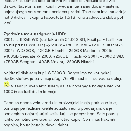
mpozar: js sem se sele pred kratkim odlocil zreducirat stevilo
diskov. Naceloma sem kupil novega in ga samo dodal v sistem,
najmanjsega sem potem naceloma prodal. Tako sem imel nazadnje
not 6 diskov - skupna kapaciteta 1.5TB (ki je zadoscala slabe pol
leta).
Zgodovina moje nadgradnje HDD:
2001: -> 80GB WD (dal takratnih 54.000 SIT, kupil pa v Italiji, ker
so bili pri nas cca 90K) -> 2003: +180GB IBM, +120GB Hitachi ->
2004: -WD80GB, -120GB Hitachi, +250GB Maxtor -> 2005:
+400GB Seagate -> 2006: +250GB Hitachi -> 2007: +500GB WD,
+750GB Seagate, -40GB Maxtor, -250GB Hitachi
Najdrazji disk sem kupil WD80GB. Danes ima ze kar nekaj
BadSektorjev, je pa v moji drugi Win98 mashini - se vedno deluje
V zadnjih dveh letih nisem dal za nobenega novega vec kot
100€ in se tudi drzim te meje.
Cene so danes zelo v redu in proizvajalci imajo prakticno iste,
ponujajo pa razlicne kvalitete. Zato vedno poudarjam, da je
pomembno najprej kaj si zelis, kaj ti je pomembno. Sele potem
lahko pametno svetujes ali pametno kupis. Ce nimas kaksnih
pogojev, bo najcenejsi dovolj dober.