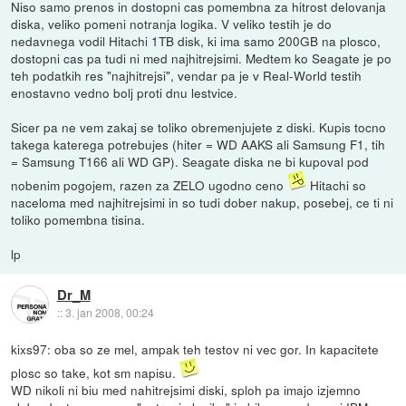
Niso samo prenos in dostopni cas pomembna za hitrost delovanja
diska, veliko pomeni notranja logika. V veliko testih je do
nedavnega vodil Hitachi 1TB disk, ki ima samo 200GB na plosco,
dostopni cas pa tudi ni med najhitrejsimi. Medtem ko Seagate je po
teh podatkih res "najhitrejsi", vendar pa je v Real-World testih
enostavno vedno bolj proti dnu lestvice.
Sicer pa ne vem zakaj se toliko obremenjujete z diski. Kupis tocno
takega katerega potrebujes (hiter = WD AAKS ali Samsung F1, tih
= Samsung T166 ali WD GP). Seagate diska ne bi kupoval pod
nobenim pogojem, razen za ZELO ugodno ceno
Hitachi so
naceloma med najhitrejsimi in so tudi dober nakup, posebej, ce ti ni
toliko pomembna tisina.
lp
Dr_M
::
3. jan 2008, 00:24
kixs97: oba so ze mel, ampak teh testov ni vec gor. In kapacitete
plosc so take, kot sm napisu.
WD nikoli ni biu med nahitrejsimi diski, sploh pa imajo izjemno