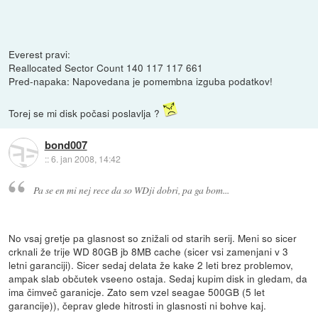
Everest pravi:
Reallocated Sector Count 140 117 117 661
Pred-napaka: Napovedana je pomembna izguba podatkov!
Torej se mi disk počasi poslavlja ?
bond007
::
6. jan 2008, 14:42
Pa se en mi nej rece da so WDji dobri, pa ga bom...
No vsaj gretje pa glasnost so znižali od starih serij. Meni so sicer
crknali že trije WD 80GB jb 8MB cache (sicer vsi zamenjani v 3
letni garanciji). Sicer sedaj delata že kake 2 leti brez problemov,
ampak slab občutek vseeno ostaja. Sedaj kupim disk in gledam, da
ima čimveč garanicje. Zato sem vzel seagae 500GB (5 let
garancije)), čeprav glede hitrosti in glasnosti ni bohve kaj.