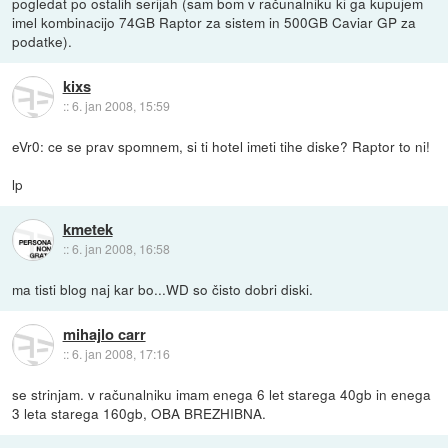
pogledat po ostalih serijah (sam bom v računalniku ki ga kupujem
imel kombinacijo 74GB Raptor za sistem in 500GB Caviar GP za
podatke).
kixs
::
6. jan 2008, 15:59
eVr0: ce se prav spomnem, si ti hotel imeti tihe diske? Raptor to ni!
lp
kmetek
::
6. jan 2008, 16:58
ma tisti blog naj kar bo...WD so čisto dobri diski.
mihajlo carr
::
6. jan 2008, 17:16
se strinjam. v računalniku imam enega 6 let starega 40gb in enega
3 leta starega 160gb, OBA BREZHIBNA.