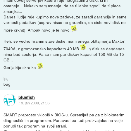
ostanejo... Nekako sem mnenja, da se ti lahko zgodi, da ti placa
zmanjka...
Danes ljudje raje kupimo nove zadeve, ze zaradi garancije in same
varnosti podatkov (ceprav nisce ne garantira, da cisto novi disk ne
more crknit). Ampak novo je le novo
Heh, se vedno hranim stare diske, mam enega oldtajmerja Maxtor
7040A, z gromozansko kapaciteto 40 MB
In disk se dandanes
nima bad sectorja. Pa se mam par diskov kapacitet 150 MB do 15
GB...
Gerijatrija skratka
lp,
bug
bluefish
::
3. jan 2008, 21:06
SMART preprosto vklopiš v BIOS-u. Spremljaš pa ga z bilokaterim
diagnostičnim programom. Ponavadi pa tudi proizvajalec na voljo
ponudi tak program na svoji strani.