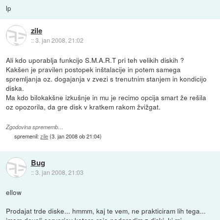
lp
zile
::
3. jan 2008, 21:02
Ali kdo uporablja funkcijo S.M.A.R.T pri teh velikih diskih ?
Kakšen je pravilen postopek inštalacije in potem samega
spremljanja oz. dogajanja v zvezi s trenutnim stanjem in kondicijo
diska.
Ma kdo bilokakšne izkušnje in mu je recimo opcija smart že rešila
oz opozorila, da gre disk v kratkem rakom žvižgat.
Zgodovina sprememb…
spremenil:
zile
(
3. jan 2008 ob 21:04
)
Bug
::
3. jan 2008, 21:03
ellow
Prodajat trde diske... hmmm, kaj te vem, ne prakticiram lih tega...
imam dovolj serverjev katere raje nadgradim z diski, ki mi