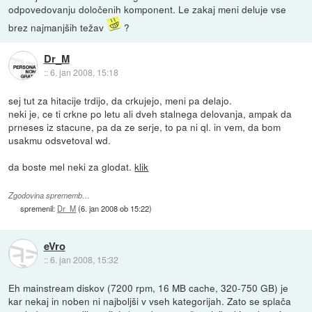
odpovedovanju določenih komponent. Le zakaj meni deluje vse
brez najmanjših težav
?
Dr_M
::
6. jan 2008, 15:18
sej tut za hitacije trdijo, da crkujejo, meni pa delajo.
neki je, ce ti crkne po letu ali dveh stalnega delovanja, ampak da
prneses iz stacune, pa da ze serje, to pa ni ql. in vem, da bom
usakmu odsvetoval wd.
da boste mel neki za glodat.
klik
Zgodovina sprememb…
spremenil:
Dr_M
(
6. jan 2008 ob 15:22
)
eVro
::
6. jan 2008, 15:32
Eh mainstream diskov (7200 rpm, 16 MB cache, 320-750 GB) je
kar nekaj in noben ni najboljši v vseh kategorijah. Zato se splača