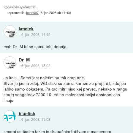
Zgodovina sprememb…
spremenilo:
bond007
(
6. jan 2008 ob 14:43
)
kmetek
::
6. jan 2008, 14:49
mah Dr_M to se samo tebi dogaja.
Dr_M
::
6. jan 2008, 15:02
Ja itak... Samo jest naletim na tak crap ane.
Stvar je jasna zdej, WD diski so zanic, kar sm ze prej trdil, zdej pa
lahko samo dokazem. Pa tudi hitri niso kej prevec, nekako v rangu
starig seagateov 7200.10, edino malenkost boljsi dostopni cas
imajo.
bluefish
::
6. jan 2008, 15:08
zmeraj se čudim takim in drugačnim trditvam o masovnem