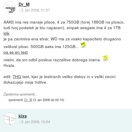
Dr_M
::
3. jan 2008, 01:57
AAKS ima res mansje plisce, 4 za 750GB (torej 188GB na plosco,
tudi tvoj podatek je biu napacen), ampak seagate ima 4 za 1TB.
klik
je pa zanimiva ena stvar, WD ma za vsako kapaciteto drugacno
velikost plosc. 500GB aaks ima 125GB...
pa se en test
mislm, da sm odbil poskus razzalitve dobrega imena.
Hvala.
edit:
THG
test, kjer je testiranih veliko diskov in v veliki vecini
dokazujejo moje trditve.
Zgodovina sprememb…
spremenil:
Dr_M
(
3. jan 2008 ob 02:10
)
kixs
::
3. jan 2008, 10:04