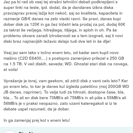
Jaz pa bi rad ob vsej tej strašni tehnični debati podkrepljeni s
super linki na teste, ipd. dodal, da je dandanes izibra diska
pravzaprav precej lažja kot nekoč, saj so kvaliteta, kapaciteta in
razmerje GB/€ danes na zelo visoki ravni. Se pravi, danes kupi
dober disk za 120€ in ga čez tričetrt leta prodaj za pol, dodaj 60€
za takrat še večjega, hitrejšega, tišjega, in sploh in oh. Pa še
problemu okvare zaradi iztrošenosti se s tem izogneš, saj ti novi
diski brez najmanjših težavic delajo tudi dve leti in še dlje!
Vsaj jaz sem tako v točno enem letu, od kadar sem kupil novo
mašino (C2D E6400,...) s postopno zamenjavo prilezel s 250 GB
na 1.5 TB. V več diskih, seveda; WD. Ghostal stari disk na novega,
et voila!
Vprašanje je torej, vam geekom, ali zdrži disk z vami celo leto? Ker
po enem letu, to kar je danes kul izgleda patetično (moj 200GB WD
JB danes, naprimer). To velja tudi za hitrosti, dostopne čase, bla,
bla... To ali en disk bere 70MB/s ali 75MB/s in ali piše s 55MB/s ali
56MB/s je v praksi neopazno, zato vzami kateregakoli si iz te
debate uspel razumeti, da je dober.
In ga zamenjaj prej kot v enem letu!