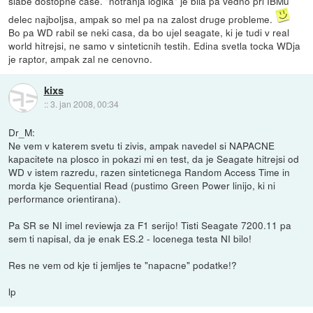
slabe dostopne case. "notranja logika" je bila pa vedno pri IBMu
delec najboljsa, ampak so mel pa na zalost druge probleme.
Bo pa WD rabil se neki casa, da bo ujel seagate, ki je tudi v real
world hitrejsi, ne samo v sinteticnih testih. Edina svetla tocka WDja
je raptor, ampak zal ne cenovno.
kixs
::
3. jan 2008, 00:34
Dr_M:
Ne vem v katerem svetu ti zivis, ampak navedel si NAPACNE
kapacitete na plosco in pokazi mi en test, da je Seagate hitrejsi od
WD v istem razredu, razen sinteticnega Random Access Time in
morda kje Sequential Read (pustimo Green Power linijo, ki ni
performance orientirana).
Pa SR se NI imel reviewja za F1 serijo! Tisti Seagate 7200.11 pa
sem ti napisal, da je enak ES.2 - locenega testa NI bilo!
Res ne vem od kje ti jemljes te "napacne" podatke!?
lp