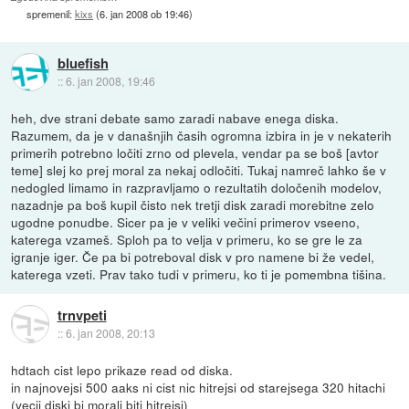
spremenil:
kixs
(
6. jan 2008 ob 19:46
)
bluefish
::
6. jan 2008, 19:46
heh, dve strani debate samo zaradi nabave enega diska.
Razumem, da je v današnjih časih ogromna izbira in je v nekaterih
primerih potrebno ločiti zrno od plevela, vendar pa se boš [avtor
teme] slej ko prej moral za nekaj odločiti. Tukaj namreč lahko še v
nedogled limamo in razpravljamo o rezultatih določenih modelov,
nazadnje pa boš kupil čisto nek tretji disk zaradi morebitne zelo
ugodne ponudbe. Sicer pa je v veliki večini primerov vseeno,
katerega vzameš. Sploh pa to velja v primeru, ko se gre le za
igranje iger. Če pa bi potreboval disk v pro namene bi že vedel,
katerega vzeti. Prav tako tudi v primeru, ko ti je pomembna tišina.
trnvpeti
::
6. jan 2008, 20:13
hdtach cist lepo prikaze read od diska.
in najnovejsi 500 aaks ni cist nic hitrejsi od starejsega 320 hitachi
(vecji diski bi morali biti hitrejsi)