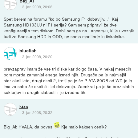
Big_Al
::
3. jan 2008, 20:08
Spet berem na forumu "ko bo Samsung F1 dobavljiv...". Kaj
Samsung HD103UJ
ni F1 serija? Sam sem pripravil že dve
konfiguraciji s tem diskom. Dobil sem ga na Lancom-u, ki je uvoznik
tudi za Samsung HDD in ODD, ne samo monitorje in tiskalnike.
bluefish
::
3. jan 2008, 20:20
pravzaprav imam že vse tri diske kar dolgo časa. V nekaj mesecih
bom morda zamenjal enega izmed njih. Drugače pa je najmlajši
star okoli leto, drugi okoli 2, tretji pa je še P-ATA 80GB od WD-ja in
ima za sabo že okoli 5+ let delovanja. Zaenkrat pa je še brez slabih
sektorjev in drugih slabosti + je izredno tih.
kixs
::
3. jan 2008, 20:32
Big_Al: HVALA, da poves
Kje majo kaksen cenik?