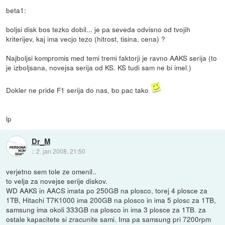
beta1:
boljsi disk bos tezko dobil... je pa seveda odvisno od tvojih
kriterijev, kaj ima vecjo tezo (hitrost, tisina, cena) ?
Najboljsi kompromis med temi tremi faktorji je ravno AAKS serija (to
je izboljsana, novejsa serija od KS. KS tudi sam ne bi imel.)
Dokler ne pride F1 serija do nas, bo pac tako
lp
Dr_M
::
2. jan 2008, 21:50
verjetno sem tole ze omenil..
to velja za novejse serije diskov.
WD AAKS in AACS imata po 250GB na plosco, torej 4 plosce za
1TB, Hitachi T7K1000 ima 200GB na plosco in ima 5 plosc za 1TB,
samsung ima okoli 333GB na plosco in ima 3 plosce za 1TB. za
ostale kapacitete si zracunite sami. Ima pa samsung pri 7200rpm