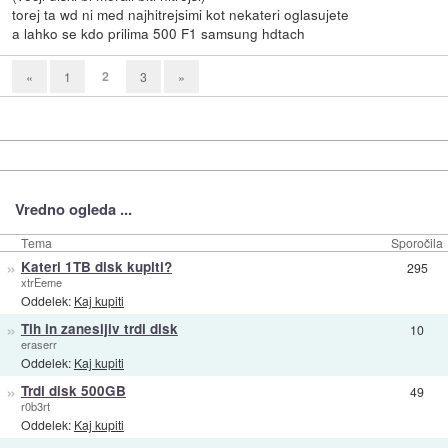
torej ta wd ni med najhitrejsimi kot nekateri oglasujete
a lahko se kdo prilima 500 F1 samsung hdtach
2
«
1
3
»
Vredno ogleda ...
Tema
Sporočila
»
Kateri 1TB disk kupiti?
295
xtrEeme
Oddelek:
Kaj kupiti
»
Tih in zanesljiv trdi disk
10
eraserr
Oddelek:
Kaj kupiti
»
Trdi disk 500GB
49
r0b3rt
Oddelek:
Kaj kupiti