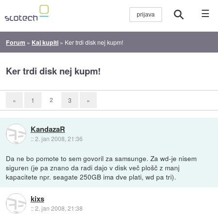
☰
Forum
»
Kaj kupiti
»
Ker trdi disk nej kupm!
Ker trdi disk nej kupm!
2
«
1
3
»
KandazaR
::
2. jan 2008, 21:36
Da ne bo pomote to sem govoril za samsunge. Za wd-je nisem
siguren (je pa znano da radi dajo v disk več plošč z manj
kapacitete npr. seagate 250GB ima dve plati, wd pa tri).
kixs
::
2. jan 2008, 21:38