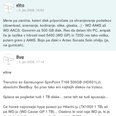
eVro
::
3. jan 2008, 16:53
Mene pa zanima, kateri disk priporočate za shranjevanje podatkov
(download, snemanje, kodiranje, slike, glasba...) - WD AAKS ali
WD AACS. Govorim za 500 GB disk. Res da delam tihi PC, ampak
če je razlika v hitrosti med 5400 (WD GP) in 7200 res tako velika,
potem grem z AAKS. Bojo pa diski v Antec Sonata Solo ohišju (ja,
na gumicah).
Bug
::
3. jan 2008, 17:14
ellow
Trenutno so Samsungovi SpinPoint T166 500GB (HD501LJ)
absolutni BestBuy. So prav tako eni najtisjih diskov na trziscu.
Splaca se pogledat tudi 1 TB diske... cene teh se tudi spuscajo...
Ce hoces najnovejsi hype posezi po Hitachi-ju (7K1000 1 TB) ali
pa WD-ju (WD Caviar GP 1 TB)... Osebno bi vzel raje WD-ja, ki je