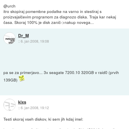
@urch
itro skopiraj pomembne podatke na varno in stestiraj s
proizvajalčevim programom za diagnozo diska. Traja kar nekaj
časa. Skoraj 100% je disk zanič->nakup novega...
Dr_M
::
6. jan 2008, 19:08
pa se za primerjavo... 3x seagate 7200.10 320GB v raid0 (prvih
139GB)
kixs
::
6. jan 2008, 19:12
Testi skoraj vseh diskov, ki sem jih kdaj imel: