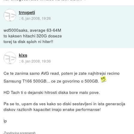
trnvpeti
::
6. jan 2008, 19:26
wd5000aaks, average 63-64M
to kaksen hitachi 320G doseze
torej ta disk sploh ni hiter!!
kixs
::
6. jan 2008, 19:36
Ce te zanima samo AVG read, potem je zate najhitrejsi recimo
Samsung T166 500GB... ce ze govorimo o 500GB.
HD Tach ti o dejanski hitrosti diska bore malo pove.
Pa se to, upam da ves kako so diski sestavljeni in ista generacija
diskov razlicnih kapacitet imajo enake performanse!
lp
Zgodovina sprememb…