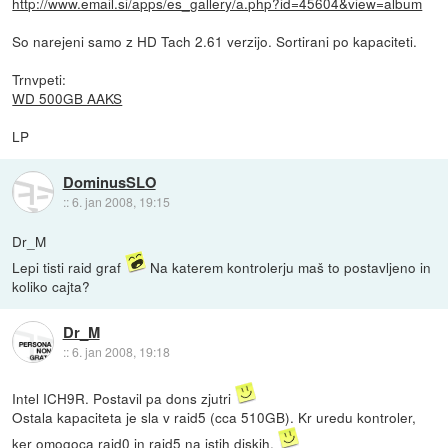
http://www.email.si/apps/es_gallery/a.php?id=45604&view=album
So narejeni samo z HD Tach 2.61 verzijo. Sortirani po kapaciteti.
Trnvpeti:
WD 500GB AAKS
LP
DominusSLO
::
6. jan 2008, 19:15
Dr_M
Lepi tisti raid graf
Na katerem kontrolerju maš to postavljeno in
koliko cajta?
Dr_M
::
6. jan 2008, 19:18
Intel ICH9R. Postavil pa dons zjutri
Ostala kapaciteta je sla v raid5 (cca 510GB). Kr uredu kontroler,
ker omogoca raid0 in raid5 na istih diskih.