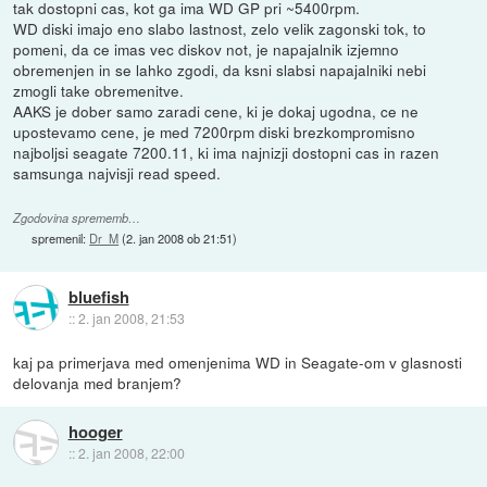
tak dostopni cas, kot ga ima WD GP pri ~5400rpm.
WD diski imajo eno slabo lastnost, zelo velik zagonski tok, to
pomeni, da ce imas vec diskov not, je napajalnik izjemno
obremenjen in se lahko zgodi, da ksni slabsi napajalniki nebi
zmogli take obremenitve.
AAKS je dober samo zaradi cene, ki je dokaj ugodna, ce ne
upostevamo cene, je med 7200rpm diski brezkompromisno
najboljsi seagate 7200.11, ki ima najnizji dostopni cas in razen
samsunga najvisji read speed.
Zgodovina sprememb…
spremenil:
Dr_M
(
2. jan 2008 ob 21:51
)
bluefish
::
2. jan 2008, 21:53
kaj pa primerjava med omenjenima WD in Seagate-om v glasnosti
delovanja med branjem?
hooger
::
2. jan 2008, 22:00