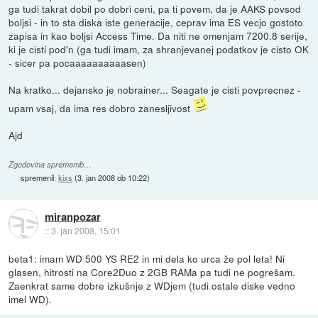
ga tudi takrat dobil po dobri ceni, pa ti povem, da je AAKS povsod
boljsi - in to sta diska iste generacije, ceprav ima ES vecjo gostoto
zapisa in kao boljsi Access Time. Da niti ne omenjam 7200.8 serije,
ki je cisti pod'n (ga tudi imam, za shranjevanej podatkov je cisto OK
- sicer pa pocaaaaaaaaaasen)
Na kratko... dejansko je nobrainer... Seagate je cisti povprecnez -
upam vsaj, da ima res dobro zanesljivost
Ajd
Zgodovina sprememb…
spremenil:
kixs
(
3. jan 2008 ob 10:22
)
miranpozar
::
3. jan 2008, 15:01
beta1: imam WD 500 YS RE2 in mi dela ko urca že pol leta! Ni
glasen, hitrosti na Core2Duo z 2GB RAMa pa tudi ne pogrešam.
Zaenkrat same dobre izkušnje z WDjem (tudi ostale diske vedno
imel WD).