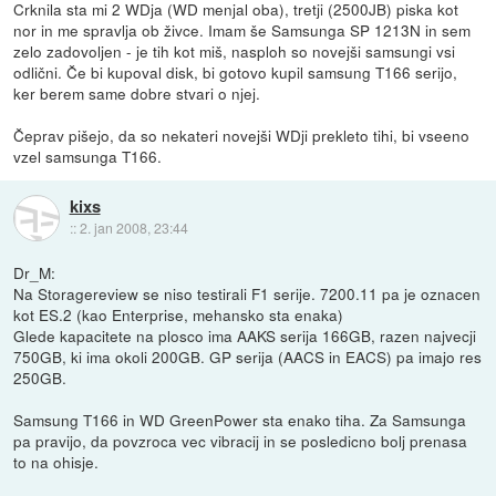
Crknila sta mi 2 WDja (WD menjal oba), tretji (2500JB) piska kot
nor in me spravlja ob živce. Imam še Samsunga SP 1213N in sem
zelo zadovoljen - je tih kot miš, nasploh so novejši samsungi vsi
odlični. Če bi kupoval disk, bi gotovo kupil samsung T166 serijo,
ker berem same dobre stvari o njej.
Čeprav pišejo, da so nekateri novejši WDji prekleto tihi, bi vseeno
vzel samsunga T166.
kixs
::
2. jan 2008, 23:44
Dr_M:
Na Storagereview se niso testirali F1 serije. 7200.11 pa je oznacen
kot ES.2 (kao Enterprise, mehansko sta enaka)
Glede kapacitete na plosco ima AAKS serija 166GB, razen najvecji
750GB, ki ima okoli 200GB. GP serija (AACS in EACS) pa imajo res
250GB.
Samsung T166 in WD GreenPower sta enako tiha. Za Samsunga
pa pravijo, da povzroca vec vibracij in se posledicno bolj prenasa
to na ohisje.