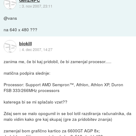
::
3. nov 2007, 23:11
@vans
na 640 x 480 ???
biokill
::
4. dec 2007, 14:27
zanima me, če bi kaj pridobil, če bi zamenjal procesor.....
matična podpira slednje:
Processor: Support AMD Sempron™, Athlon, Athlon XP, Duron
FSB 333/266MHz processors
katerega bi se mi splačalo vzet??
Zdaj sem se malo opogumil in se bol lotil razdiranja računalnika, da
malo vidim kako gre kaj skupaj (gre za pridobitev znanja)
zamenjal bom grafično kartico za 6600GT AGP 8x;