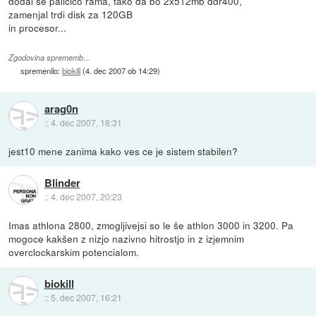
dodal še paličico rama, tako da bo 2x512mb ddr400,
zamenjal trdi disk za 120GB
in procesor...
Zgodovina sprememb…
spremenilo:
biokill
(
4. dec 2007 ob 14:29
)
arag0n
::
4. dec 2007, 18:31
jest10 mene zanima kako ves ce je sistem stabilen?
Blinder
::
4. dec 2007, 20:23
Imas athlona 2800, zmogljivejsi so le še athlon 3000 in 3200. Pa
mogoce kakšen z nizjo nazivno hitrostjo in z izjemnim
overclockarskim potencialom.
biokill
::
5. dec 2007, 16:21