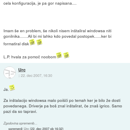
cela konfiguracija, je pa gor napisana....
Imam še en problem, še nikoli nisem inštaliral windowsa niti
gonilnika.......Ali bi mi lahko kdo povedal postopek......ker bi
formatiral disk
L.P. hvala za pomoč noobom
Urc
::
22. dec 2007, 16:30
Ja.
Za inštalacijo windowsa malo poišči po temah ker je bilo že dosti
povedanega. Driverje pa boš znal inštalirat, če znaš igrico. Samo
pazi da so tapravi.
Zgodovina sprememb…
spremenil:
Urc
(
22. dec 2007 ob 16:32
)