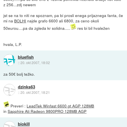
z 256...zdj newem
jst se na to niti ne spoznam, pa bi prosli enega prijaznega fanta, če
mi na
BOLHI
najde grafo 6600 ali 6800, za ceno okoli
50eurou....pa da zgleda kr solidna.....
res bi bil hvaležen
hvala, L.P.
bluefish
::
20. okt 2007, 18:02
za 50€ bolj težko.
dzinks63
::
20. okt 2007, 18:21
Preveri :
LeadTek Winfast 6600 gt AGP 128MB
in
Sapphire Ati Radeon 9800PRO 128MB AGP
biokill