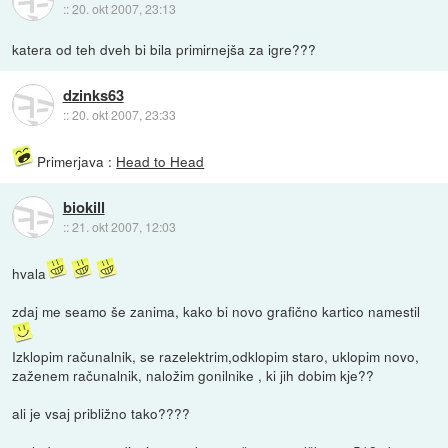
::
20. okt 2007, 23:13
katera od teh dveh bi bila primirnejša za igre???
dzinks63
::
20. okt 2007, 23:33
Primerjava :
Head to Head
biokill
::
21. okt 2007, 12:03
hvala
zdaj me seamo še zanima, kako bi novo grafično kartico namestil
Izklopim računalnik, se razelektrim,odklopim staro, uklopim novo,
zaženem računalnik, naložim gonilnike , ki jih dobim kje??
ali je vsaj približno tako????