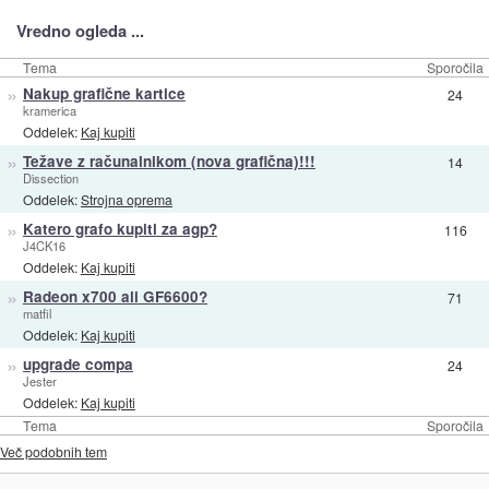
Vredno ogleda ...
Tema
Sporočila
»
Nakup grafične kartice
24
kramerica
Oddelek:
Kaj kupiti
»
Težave z računalnikom (nova grafična)!!!
14
Dissection
Oddelek:
Strojna oprema
»
Katero grafo kupiti za agp?
116
J4CK16
Oddelek:
Kaj kupiti
»
Radeon x700 ali GF6600?
71
matfil
Oddelek:
Kaj kupiti
»
upgrade compa
24
Jester
Oddelek:
Kaj kupiti
Tema
Sporočila
Več podobnih tem