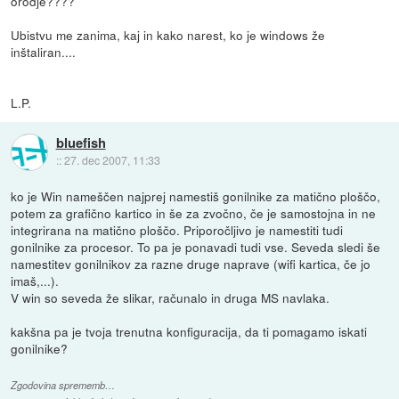
orodje????
Ubistvu me zanima, kaj in kako narest, ko je windows že
inštaliran....
L.P.
bluefish
::
27. dec 2007, 11:33
ko je Win nameščen najprej namestiš gonilnike za matično ploščo,
potem za grafično kartico in še za zvočno, če je samostojna in ne
integrirana na matično ploščo. Priporočljivo je namestiti tudi
gonilnike za procesor. To pa je ponavadi tudi vse. Seveda sledi še
namestitev gonilnikov za razne druge naprave (wifi kartica, če jo
imaš,...).
V win so seveda že slikar, računalo in druga MS navlaka.
kakšna pa je tvoja trenutna konfiguracija, da ti pomagamo iskati
gonilnike?
Zgodovina sprememb…