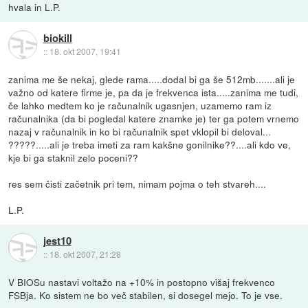
hvala in L.P.
biokill
::
18. okt 2007, 19:41
zanima me še nekaj, glede rama.....dodal bi ga še 512mb.......ali je
važno od katere firme je, pa da je frekvenca ista.....zanima me tudi,
če lahko medtem ko je računalnik ugasnjen, uzamemo ram iz
računalnika (da bi pogledal katere znamke je) ter ga potem vrnemo
nazaj v računalnik in ko bi računalnik spet vklopil bi deloval...
?????.....ali je treba imeti za ram kakšne gonilnike??....ali kdo ve,
kje bi ga staknil zelo poceni??
res sem čisti začetnik pri tem, nimam pojma o teh stvareh....
L.P.
jest10
::
18. okt 2007, 21:28
V BIOSu nastavi voltažo na +10% in postopno višaj frekvenco
FSBja. Ko sistem ne bo več stabilen, si dosegel mejo. To je vse.