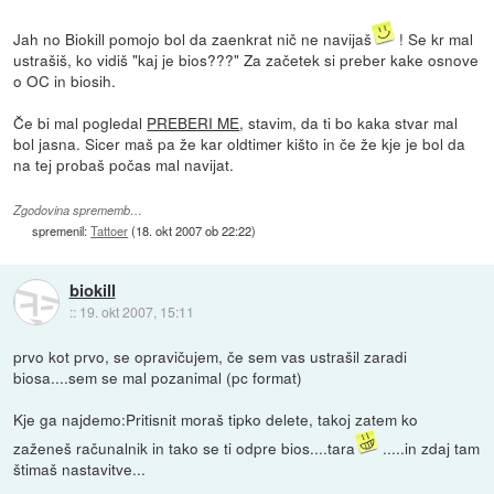
Jah no Biokill pomojo bol da zaenkrat nič ne navijaš
! Se kr mal
ustrašiš, ko vidiš "kaj je bios???" Za začetek si preber kake osnove
o OC in biosih.
Če bi mal pogledal
PREBERI ME
, stavim, da ti bo kaka stvar mal
bol jasna. Sicer maš pa že kar oldtimer kišto in če že kje je bol da
na tej probaš počas mal navijat.
Zgodovina sprememb…
spremenil:
Tattoer
(
18. okt 2007 ob 22:22
)
biokill
::
19. okt 2007, 15:11
prvo kot prvo, se opravičujem, če sem vas ustrašil zaradi
biosa....sem se mal pozanimal (pc format)
Kje ga najdemo:Pritisnit moraš tipko delete, takoj zatem ko
zaženeš računalnik in tako se ti odpre bios....tara
.....in zdaj tam
štimaš nastavitve...