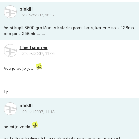
biokill
::
20. okt 2007, 10:57
če bi kupil 6600 grafično, s katerim pomnikam, ker ene so z 128mb
ene pa z 256mb........
The_hammer
::
20. okt 2007, 11:06
Več je bolje je,...
Lp
biokill
::
20. okt 2007, 11:13
se mi je zdelo
na kolikšni ločljivosti bi mi deloval gta san andreas, nfs most