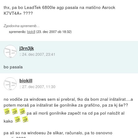
thx, pa bo LeadTek 6800le agp pasala na matično Asrock
K7VT4A+ ????
Zgodovina sprememb…
spremenilo:
biokill
(
23. dec 2007 ob 18:32
)
j3rn3jk
::
24. dec 2007, 23:41
bo pasala
biokill
::
27. dec 2007, 11:30
no vodiče za windows sem si prebral, tko da bom znal inštalirat....a
potem moraš pa inštalirat še gonilnike za grafično, pa za kj še??
pa ali morš gonilnike zapečt na cd pa pol naložit al
kako
pa ali so na windoesu že slikar, računalo, pa to osnovno