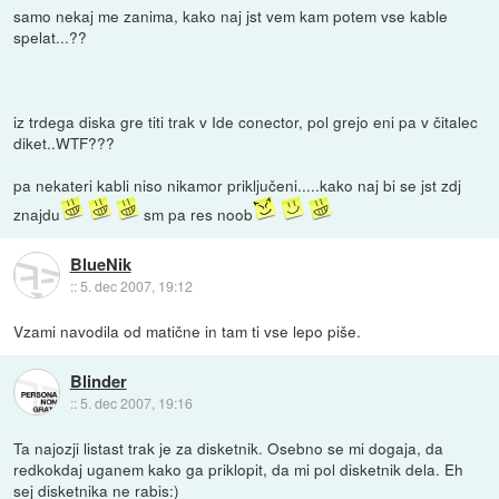
samo nekaj me zanima, kako naj jst vem kam potem vse kable
spelat...??
iz trdega diska gre titi trak v Ide conector, pol grejo eni pa v čitalec
diket..WTF???
pa nekateri kabli niso nikamor priključeni.....kako naj bi se jst zdj
znajdu
sm pa res noob
BlueNik
::
5. dec 2007, 19:12
Vzami navodila od matične in tam ti vse lepo piše.
Blinder
::
5. dec 2007, 19:16
Ta najozji listast trak je za disketnik. Osebno se mi dogaja, da
redkokdaj uganem kako ga priklopit, da mi pol disketnik dela. Eh
sej disketnika ne rabis:)