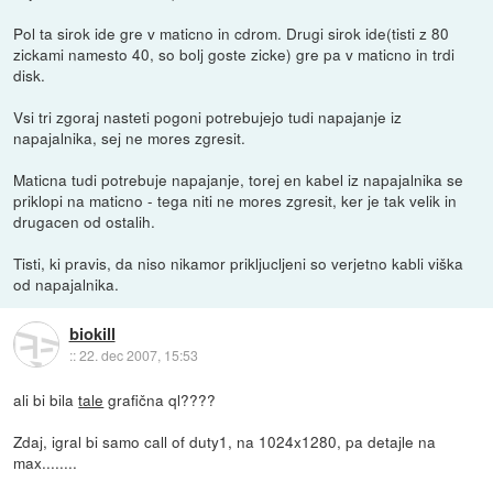
Pol ta sirok ide gre v maticno in cdrom. Drugi sirok ide(tisti z 80
zickami namesto 40, so bolj goste zicke) gre pa v maticno in trdi
disk.
Vsi tri zgoraj nasteti pogoni potrebujejo tudi napajanje iz
napajalnika, sej ne mores zgresit.
Maticna tudi potrebuje napajanje, torej en kabel iz napajalnika se
priklopi na maticno - tega niti ne mores zgresit, ker je tak velik in
drugacen od ostalih.
Tisti, ki pravis, da niso nikamor prikljucljeni so verjetno kabli viška
od napajalnika.
biokill
::
22. dec 2007, 15:53
ali bi bila
tale
grafična ql????
Zdaj, igral bi samo call of duty1, na 1024x1280, pa detajle na
max........