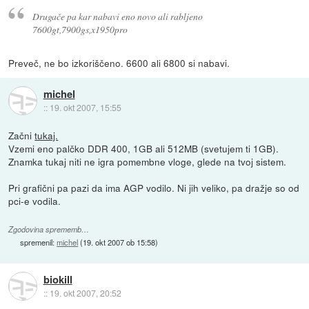
Drugače pa kar nabavi eno novo ali rabljeno
7600gt,7900gs,x1950pro
Preveč, ne bo izkoriščeno. 6600 ali 6800 si nabavi.
michel
::
19. okt 2007, 15:55
Začni
tukaj.
Vzemi eno palčko DDR 400, 1GB ali 512MB (svetujem ti 1GB).
Znamka tukaj niti ne igra pomembne vloge, glede na tvoj sistem.
Pri grafični pa pazi da ima AGP vodilo. Ni jih veliko, pa dražje so od
pci-e vodila.
Zgodovina sprememb…
spremenil:
michel
(
19. okt 2007 ob 15:58
)
biokill
::
19. okt 2007, 20:52