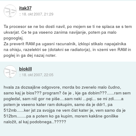
itak37
::
18. okt 2007, 21:29
Ta procesor se ne bo dosti navil, po mojem se ti ne splaca se s tem
ukvarjat. Ce te pa vseeno zanima navijanje, potem pa malo
pogooglaj.
Za preverit RAM pa ugasni racunalnik, izklopi stikalo napajalnika
na ohisju, razelektri se (dotakni se radiatorja), in vzemi ven RAM in
poglej in ga dej nazaj noter.
biokill
::
18. okt 2007, 22:05
hvala za dozsajšne odgovore, morda bo zvenelo malo čudno,
samo kaj je bios??? program? če je , kje ga dobim???......ram sem
pogledal, sam nič gor ne piše....sam neki ...pqi... se mi zdi......a
potem je vseeno kater ram dokupim, samo da je ddr1, pa
512mb......ker jst za svojga ne vem čist kater je, vem samo da je
512bm........pa a potem ko ga kupim, morem kakšne gonilike
naložit, al kaj podobnega..?????