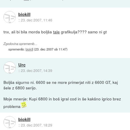
biokill
::
23. dec 2007, 11:46
tnx, ali bi bila morda boljša
tale
grafikulja???? samo ni gt
Zgodovina sprememb…
spremenilo:
biokill
(
23. dec 2007 ob 11:47
)
Urc
::
23. dec 2007, 14:39
Boljša sigurno ni. 6600 se ne more primerjat niti z 6600 GT, kaj
šele z 6800 serijo.
Moje mnenje: Kupi 6800 in boš igral cod in še kakšno igrico brez
problema
biokill
::
23. dec 2007, 18:29