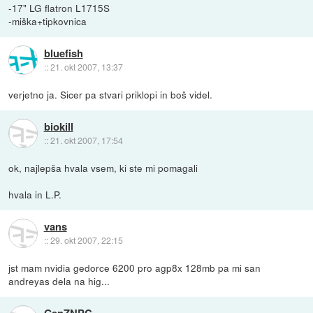
-17" LG flatron L1715S
-miška+tipkovnica
bluefish
::
21. okt 2007, 13:37
verjetno ja. Sicer pa stvari priklopi in boš videl.
biokill
::
21. okt 2007, 17:54
ok, najlepša hvala vsem, ki ste mi pomagali
hvala in L.P.
vans
::
29. okt 2007, 22:15
jst mam nvidia gedorce 6200 pro agp8x 128mb pa mi san
andreyas dela na hig...
GenZNPC