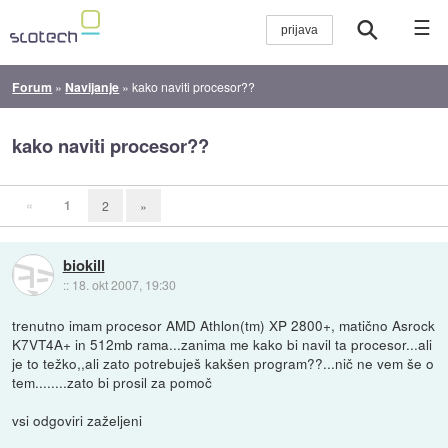
☰
Forum
»
Navijanje
»
kako naviti procesor??
kako naviti procesor??
«
1
2
»
biokill
::
18. okt 2007, 19:30
trenutno imam procesor AMD Athlon(tm) XP 2800+, matično Asrock
K7VT4A+ in 512mb rama...zanima me kako bi navil ta procesor...ali
je to težko,,ali zato potrebuješ kakšen program??...nič ne vem še o
tem........zato bi prosil za pomoč
vsi odgoviri zaželjeni