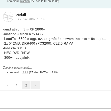
spremenil:
bluefish
(
27. dec 2007 ob 11:35
)
biokill
::
27. dec 2007, 13:14
-amd athlon (tm) XP 2800+
-matično Asrock K7VT4A+
-LeadTek 6800le agp, oz. za grafo še newem, ker morm še kupit...
-2x 512MB, DRR400 (PC3200), CL2.5 RAMA
-hdd ide 80GB
-NEC DVD-R/RW
-300w napajalnik
Zgodovina sprememb…
spremenilo:
biokill
(
27. dec 2007 ob 13:19
)
«
1
2
»