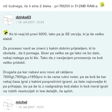
nič čudnega, če ti sims 2 šteka - pri R9200 in 512MB RAM-a.
dzinks63
::
19. okt 2007, 15:34
Ko bi vsaj bil pravi 9200, tako pa je SE verzija, ki je še veliko
slabši
Za procesor navit se zmeni z kakim dobrim prijateljem, ki to
obvlada , da ti pomaga. Sicer pa veliko se ga tako ne bo dalo,
nekaj malega pa bi šlo. Tako da z navijanjem procesorja ne boš
veliko pridobil.
Drugače pa kar nabavi eno novo ali rabljeno
7600gt,7900gs,x1950pro in še rama rukni noter, pa se boš še kar
nekaj časa igral z kakimi povprečnimi igrami, za tiste najnovejše ki
pa prihajajo, bo pa še to z nadgradnjo bolj slabo in boš moral igrati
na nizkih resolucijah in low detaljih, če sploh.
michel
::
19. okt 2007, 15:51