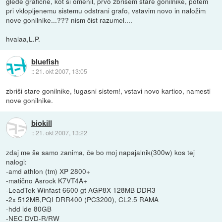
glede grafične, kot si omenil, prvo zbrišem stare gonilnike, potem
pri vklopljenemu sistemu odstrani grafo, vstavim novo in naložim
nove gonilnike...??? nism čist razumel....
hvalaa,L.P.
bluefish
::
21. okt 2007, 13:05
zbriši stare gonilnike, !ugasni sistem!, vstavi novo kartico, namesti
nove gonilnike.
biokill
::
21. okt 2007, 13:22
zdaj me še samo zanima, če bo moj napajalnik(300w) kos tej
nalogi:
-amd athlon (tm) XP 2800+
-matično Asrock K7VT4A+
-LeadTek Winfast 6600 gt AGP8X 128MB DDR3
-2x 512MB,PQI DRR400 (PC3200), CL2.5 RAMA
-hdd ide 80GB
-NEC DVD-R/RW