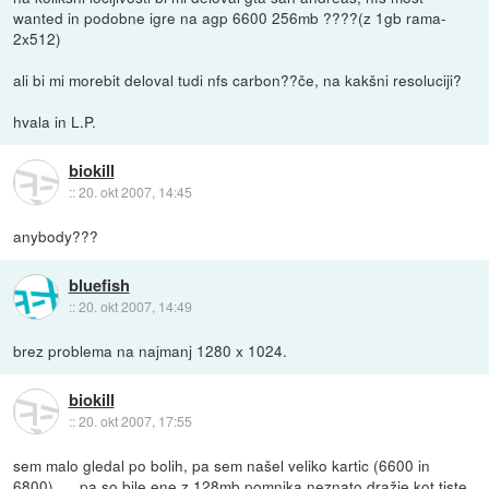
wanted in podobne igre na agp 6600 256mb ????(z 1gb rama-
2x512)
ali bi mi morebit deloval tudi nfs carbon??če, na kakšni resoluciji?
hvala in L.P.
biokill
::
20. okt 2007, 14:45
anybody???
bluefish
::
20. okt 2007, 14:49
brez problema na najmanj 1280 x 1024.
biokill
::
20. okt 2007, 17:55
sem malo gledal po bolih, pa sem našel veliko kartic (6600 in
6800)......pa so bile ene z 128mb pomnika neznato dražje kot tiste