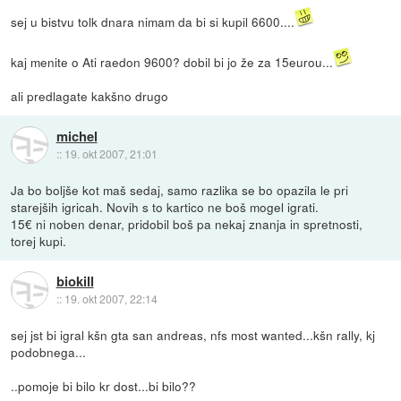
sej u bistvu tolk dnara nimam da bi si kupil 6600....
kaj menite o Ati raedon 9600? dobil bi jo že za 15eurou...
ali predlagate kakšno drugo
michel
::
19. okt 2007, 21:01
Ja bo boljše kot maš sedaj, samo razlika se bo opazila le pri
starejših igricah. Novih s to kartico ne boš mogel igrati.
15€ ni noben denar, pridobil boš pa nekaj znanja in spretnosti,
torej kupi.
biokill
::
19. okt 2007, 22:14
sej jst bi igral kšn gta san andreas, nfs most wanted...kšn rally, kj
podobnega...
..pomoje bi bilo kr dost...bi bilo??