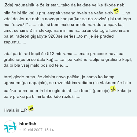
.Zdaj računalnik je že kr star...tako da kakšne velike škode nebi
bilo če bi šlo kaj u pm. ampak vseeno hvala za vašo skrb
....no
zdaj dokler ne dobim novega kompa(kar se da zavlečt) bi rad tega
mal "osvežil" .......zdej si bom malo sramote naredu, ampak kaj
čmo, še sims 2 mi štekajo na minimum.....sramota...grafično imam
pa ati radeon gigabyte 9200se series...to mi je še praded
zapustu......
zdaj pa bi rad kupil še 512 mb rama......malo procesor navil,pa
grafično(če bi se dalo kaj).......ali pa kakšno rabljeno grafično kupil,
da bi bla vsaj malo boš od tele.....
torej glede rama, če dobim novo palčko, jo samo ko komp
ugasnem(pa napajalc), se razelektrim(radiator) in vtaknem še tisto
palčko rama noter in bi moglo delat.....u teoriji (pomoje)
kako je
pa v praksi pa bi mi lahko kdo razložil.....
Hvala in L.P.
bluefish
::
19. okt 2007, 15:14