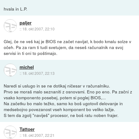
hvala in L.P.
paljer
::
18. okt 2007, 22:10
Glej, če ne veš kaj je BIOS ne začet navijat, k bodo kmalu solze v
očeh. Pa za ram ti tudi svetujem, da neseš računalnik na svoj
servisi in ti oni to poštimajo.
michel
::
18. okt 2007, 22:13
Naredi si uslugo in se ne dotikaj ničesar v računalniku.
Prvo se moraš malo seznaniti z osnovami. Eno po eno. Pa začni z
vsako komponento posebej, potem si poglej BIOS,...
Na začetku bo malo težko, samo ko boš ugotovil delovanje in
medsebojno povezanost vseh komponent bo veliko lažje.
S tem da zgolj "naviješ" procesor, ne boš ratu noben frajer.
Tattoer
::
18. okt 2007, 22:21