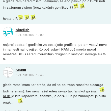
a glede ram naredim isto, vtaknemn še eno palčko po 512mb notr
in zaženem sistem (brez kakšnih gonilikov:??
hvala,L.P.
bluefish
::
21. okt 2007, 12:09
najprej odstrani gonilnike za obstoječo grafično, potem vsatvi novo
in namesti najnovejše. Ko boš vstavil RAM boš morda moral
resetirati BIOS zaradi morebitnih drugačnih lastnosti novega RAM-
a.
biokill
::
21. okt 2007, 12:43
glede rama imam kar srečo, da mi ne bo treba resetirat biosa(ga
tudi ne znam), ker sem našel eden ravno tak ram kot ga imam
KLIK
je iste kapacitete, znamke, je ddr400 in po zunanjosti je čisto
enak.......