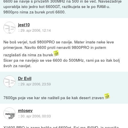
6600 se navije s privzetih 300MHz na 500 in še več. Navsezadnje
uporablja isto jedro kot 6600GT, razlikujeta se le po RAM-u.
9800pro nima za burek proti 6600.
jest10
::
29. apr 2006, 12:14
Ne boš verjel, tudi 9800PRO se navije. Mater imate neke leve
primerjave. Navito 6600 proti nenaviti 9800PRO in potem
razglašati da nima za burek
Sicer pa ne navijejo se vse 6600 do 500MHz, rami pa so itak bolj
švoh za navijat.
Dr Evil
::
29. apr 2006, 23:59
7600gs poje vse kar ste našteli pa še kak desert zraven
mtosev
::
30. apr 2006, 00:03
X1600 PRO je zame boljša od 6600gt. Saj ma AVIVO, je novejša,