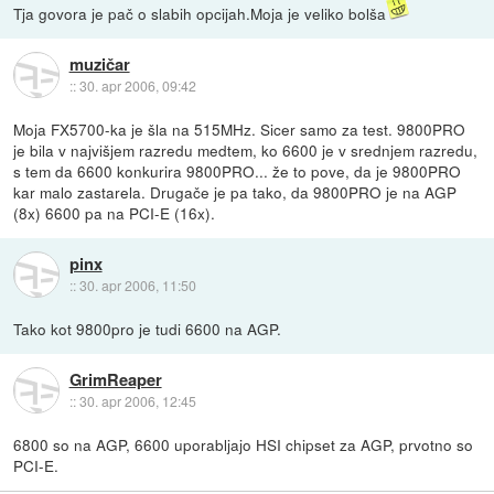
Tja govora je pač o slabih opcijah.Moja je veliko bolša
muzičar
::
30. apr 2006, 09:42
Moja FX5700-ka je šla na 515MHz. Sicer samo za test. 9800PRO
je bila v najvišjem razredu medtem, ko 6600 je v srednjem razredu,
s tem da 6600 konkurira 9800PRO... že to pove, da je 9800PRO
kar malo zastarela. Drugače je pa tako, da 9800PRO je na AGP
(8x) 6600 pa na PCI-E (16x).
pinx
::
30. apr 2006, 11:50
Tako kot 9800pro je tudi 6600 na AGP.
GrimReaper
::
30. apr 2006, 12:45
6800 so na AGP, 6600 uporabljajo HSI chipset za AGP, prvotno so
PCI-E.