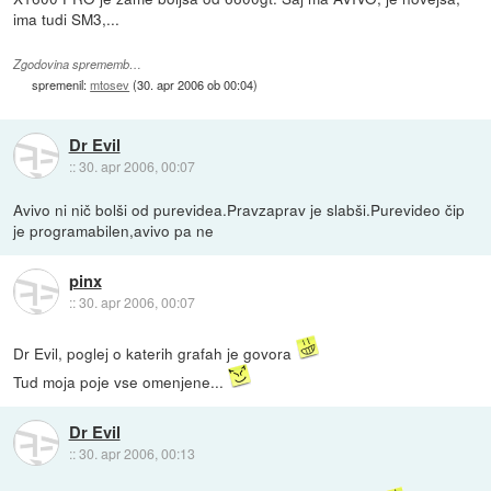
ima tudi SM3,...
Zgodovina sprememb…
spremenil:
mtosev
(
30. apr 2006 ob 00:04
)
Dr Evil
::
30. apr 2006, 00:07
Avivo ni nič bolši od purevidea.Pravzaprav je slabši.Purevideo čip
je programabilen,avivo pa ne
pinx
::
30. apr 2006, 00:07
Dr Evil, poglej o katerih grafah je govora
Tud moja poje vse omenjene...
Dr Evil
::
30. apr 2006, 00:13