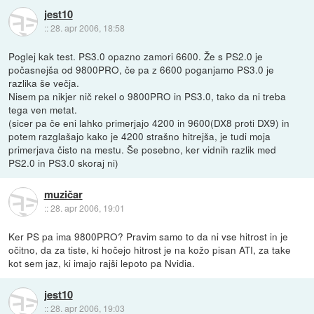
jest10
::
28. apr 2006, 18:58
Poglej kak test. PS3.0 opazno zamori 6600. Že s PS2.0 je
počasnejša od 9800PRO, če pa z 6600 poganjamo PS3.0 je
razlika še večja.
Nisem pa nikjer nič rekel o 9800PRO in PS3.0, tako da ni treba
tega ven metat.
(sicer pa če eni lahko primerjajo 4200 in 9600(DX8 proti DX9) in
potem razglašajo kako je 4200 strašno hitrejša, je tudi moja
primerjava čisto na mestu. Še posebno, ker vidnih razlik med
PS2.0 in PS3.0 skoraj ni)
muzičar
::
28. apr 2006, 19:01
Ker PS pa ima 9800PRO? Pravim samo to da ni vse hitrost in je
očitno, da za tiste, ki hočejo hitrost je na kožo pisan ATI, za take
kot sem jaz, ki imajo rajši lepoto pa Nvidia.
jest10
::
28. apr 2006, 19:03