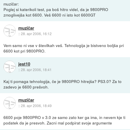
muzičar:
Poglej si katerikoli test, pa boš hitro videl, da je 9800PRO
zmoglivejša kot 6600. Veš 6600 ni isto kot 6600GT
muzičar
::
28. apr 2006, 16:12
Vem samo ni vse v številkah veš. Tehnologija je bistveno boljša pri
6600 kot pri 9800PRO.
jest10
::
28. apr 2006, 18:41
Kaj ti pomaga tehnologija, če je 9800PRO hitrejša? PS3.0? Za to
zadevo je 6600 prešvoh.
muzičar
::
28. apr 2006, 18:49
6600 poje 9800PRO v 3.0 ze samo zato ker ga ima, in nevem kje ti
podatek da je presvoh. Zacni mal podpirat svoje argumente