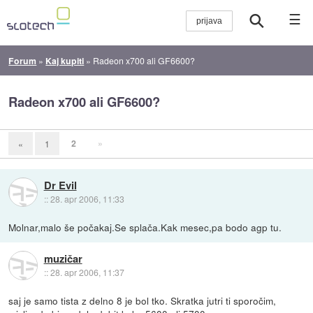
☰
Forum
»
Kaj kupiti
»
Radeon x700 ali GF6600?
Radeon x700 ali GF6600?
2
»
«
1
Dr Evil
::
28. apr 2006, 11:33
Molnar,malo še počakaj.Se splača.Kak mesec,pa bodo agp tu.
muzičar
::
28. apr 2006, 11:37
saj je samo tista z delno 8 je bol tko. Skratka jutri ti sporočim,