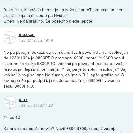
"a za tiste, ki hočejo hitrost je na kožo pisan ATI, za take kot sem
jaz, ki imajo rajši lepoto pa Nvidia"
Smeh. Ne ga srati no. Še posebno glede lepote
muzičar
::
28. apr 2006, 19:19
No pa povej in dokaži, da se motim. Jaz ti povem da na resolucijah
do 1280*1024 je 9800PRO premagal 6600, naprej je 6600 sesul
sicer ne za veliko 9800PRO, zdaj mi pa povej, ali je slika pri večji h
resolucijah lepša ali pri manjših? Kaj pa je to sploh resolucija? Saj
veš kaj je to pixel ane.Ne ti men, da imajo R-ji lepšo grafiko od G-
jov, čepa že pa podpri izjavo. Je pa naprimer 6600GT v vsemu
sesul 9800PRO.
pinx
::
29. apr 2006, 11:27
@ jest10
Katera se pa boljše navije? Navit 6600 9800pro pusti zadaj.