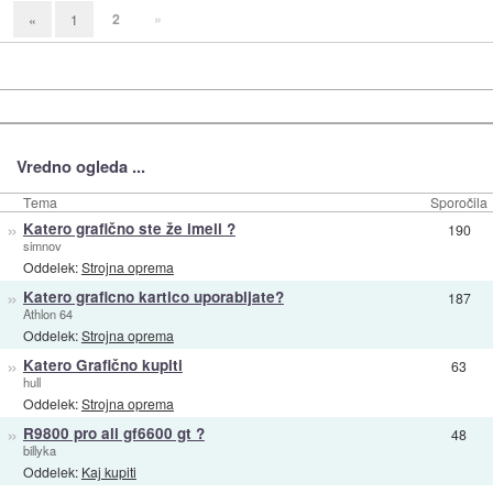
2
»
«
1
Vredno ogleda ...
Tema
Sporočila
»
Katero grafično ste že imeli ?
190
simnov
Oddelek:
Strojna oprema
»
Katero graficno kartico uporabljate?
187
Athlon 64
Oddelek:
Strojna oprema
»
Katero Grafično kupiti
63
hull
Oddelek:
Strojna oprema
»
R9800 pro ali gf6600 gt ?
48
billyka
Oddelek:
Kaj kupiti