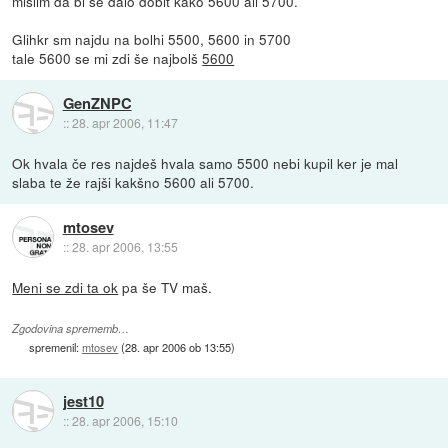
mislim da bi se dalo dobit kako 5600 ali 5700.
Glihkr sm najdu na bolhi 5500, 5600 in 5700
tale 5600 se mi zdi še najbolš
5600
GenZNPC
::
28. apr 2006, 11:47
Ok hvala če res najdeš hvala samo 5500 nebi kupil ker je mal
slaba te že rajši kakšno 5600 ali 5700.
mtosev
::
28. apr 2006, 13:55
Meni se zdi ta ok
pa še TV maš.
Zgodovina sprememb…
spremenil:
mtosev
(
28. apr 2006 ob 13:55
)
jest10
::
28. apr 2006, 15:10