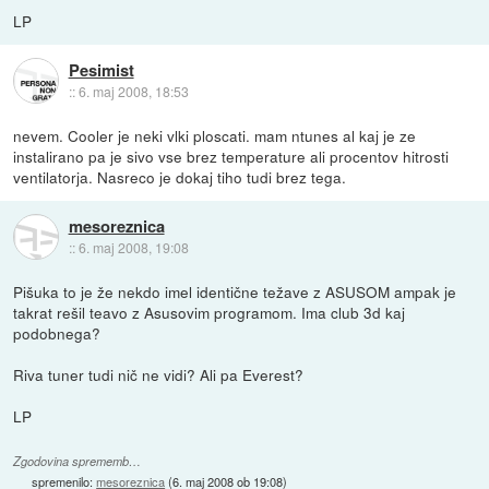
LP
Pesimist
::
6. maj 2008, 18:53
nevem. Cooler je neki vlki ploscati. mam ntunes al kaj je ze
instalirano pa je sivo vse brez temperature ali procentov hitrosti
ventilatorja. Nasreco je dokaj tiho tudi brez tega.
mesoreznica
::
6. maj 2008, 19:08
Pišuka to je že nekdo imel identične težave z ASUSOM ampak je
takrat rešil teavo z Asusovim programom. Ima club 3d kaj
podobnega?
Riva tuner tudi nič ne vidi? Ali pa Everest?
LP
Zgodovina sprememb…
spremenilo:
mesoreznica
(
6. maj 2008 ob 19:08
)