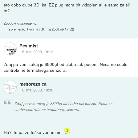
eto dobo clube 3D. kaj EZ plug mora bit vkloplen al je samo za sli
to?
Zgodovina sprememb…
spremenilo:
Pesimist
(
6. maj 2008 ob 17:52
)
Pesimist
::
6. maj 2008, 18:13
Zdaj pa vem zakaj je 8800gt od cluba tak poceni. Nima ne cooler
controla ne termalnega senzora.
mesoreznica
::
6. maj 2008, 18:30
Zdaj pa vem zakaj je 8800gt od cluba tak poceni. Nima ne
cooler controla ne termalnega senzora.
Ha? To pa že teško verjamem.