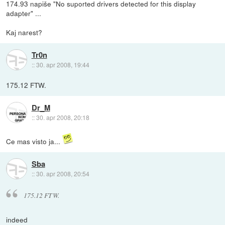
174.93 napiše "No suported drivers detected for this display
adapter" ...
Kaj narest?
Tr0n
::
30. apr 2008, 19:44
175.12 FTW.
Dr_M
::
30. apr 2008, 20:18
Ce mas visto ja...
Sba
::
30. apr 2008, 20:54
175.12 FTW.
indeed