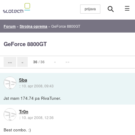
☰
Forum
»
Strojna oprema
»
GeForce 8800GT
GeForce 8800GT
36
/ 36
»
»»
««
«
Sba
::
10. apr 2008, 09:43
Jst mam 174.74 pa RivaTuner.
Tr0n
::
10. apr 2008, 12:36
Best combo. :)