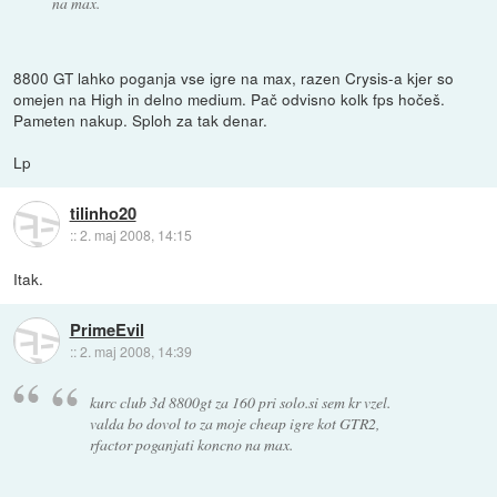
na max.
8800 GT lahko poganja vse igre na max, razen Crysis-a kjer so
omejen na High in delno medium. Pač odvisno kolk fps hočeš.
Pameten nakup. Sploh za tak denar.
Lp
tilinho20
::
2. maj 2008, 14:15
Itak.
PrimeEvil
::
2. maj 2008, 14:39
kurc club 3d 8800gt za 160 pri solo.si sem kr vzel.
valda bo dovol to za moje cheap igre kot GTR2,
rfactor poganjati koncno na max.