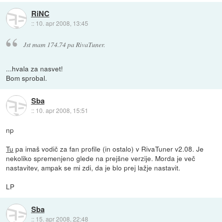
RiNC
::
10. apr 2008, 13:45
Jst mam 174.74 pa RivaTuner.
...hvala za nasvet!
Bom sprobal.
Sba
::
10. apr 2008, 15:51
np
Tu
pa imaš vodič za fan profile (in ostalo) v RivaTuner v2.08. Je
nekoliko spremenjeno glede na prejšne verzije. Morda je več
nastavitev, ampak se mi zdi, da je blo prej lažje nastavit.
LP
Sba
::
15. apr 2008, 22:48