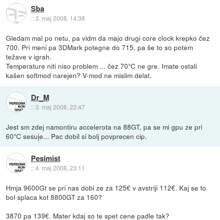
Sba
::
3. maj 2008, 14:38
Gledam mal po netu, pa vidm da majo drugi core clock krepko čez
700. Pri meni pa 3DMark potegne do 715, pa še to so potem
težave v igrah.
Temperature niti niso problem ... čez 70°C ne gre. Imate ostali
kašen softmod narejen? V-mod ne mislim delat.
Dr_M
::
3. maj 2008, 22:47
Jest sm zdej namontiru accelerota na 88GT, pa se mi gpu ze pri
60°C sesuje... Pac dobil si bolj povprecen cip.
Pesimist
::
4. maj 2008, 23:11
Hmja 9600Gt se pri nas dobi ze za 125€ v avstriji 112€. Kaj se to
bol splaca kot 8800GT za 160?
3870 pa 139€. Mater kdaj so te spet cene padle tak?