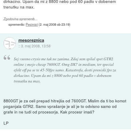
dirkacino. Upam da mi z 8800 nebo pod 60 padlo v dobenem
trenutku na max.
Zgodovina sprememb…
spremenilo:
Pesimist
(
2. maj 2008 ob 23:19
)
mesoreznica
::
3. maj 2008, 13:58
Sej vseeno crysis me tak ne zanima. Zdaj sem spilal spet GTR2
online z mojo cheap 7600GT. Omg DX7 in medium, ter special
efekt off pa se te 45-50fps samo. Katastrofa, dosti preniski fps za
dirkacino. Upam da mi z 8800 nebo pod 60 padlo v dobenem
trenutku na max.
8800GT je za celi prepad hitrejša od 7600GT. Mislim da ti bo komot
poganjala GTR2. Samo vprašanje je ali je to odvisno samo od
grafe in ne tudi od procesorja. Kak procesr imaš?
LP