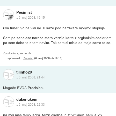
Pesimist
::
6. maj 2008, 19:15
riva tuner nic ne vidi ne. 0 kaze pod hardware monitor stopinje.
Sem pa zanalasc naroco staro verzijo karte z orginalnim coolerjem
pa sem dobo to z tem novim. Tak sem si mislo da majo samo to se.
Zgodovina sprememb…
spremenilo:
Pesimist
(
6. maj 2008 ob 19:16
)
tilinho20
::
6. maj 2008, 21:44
Mogoče EVGA Precision.
dukenukem
::
6. maj 2008, 22:33
na moj maš temp jedra ,temp okolice in št vrtljajev ,sam je xfx