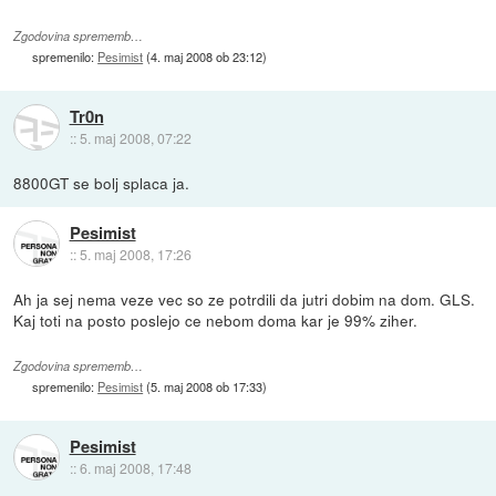
Zgodovina sprememb…
spremenilo:
Pesimist
(
4. maj 2008 ob 23:12
)
Tr0n
::
5. maj 2008, 07:22
8800GT se bolj splaca ja.
Pesimist
::
5. maj 2008, 17:26
Ah ja sej nema veze vec so ze potrdili da jutri dobim na dom. GLS.
Kaj toti na posto poslejo ce nebom doma kar je 99% ziher.
Zgodovina sprememb…
spremenilo:
Pesimist
(
5. maj 2008 ob 17:33
)
Pesimist
::
6. maj 2008, 17:48