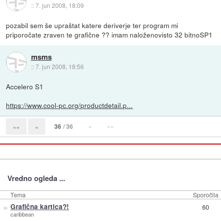
::
7. jun 2008, 18:09
pozabil sem še upraštat katere deriverje ter program mi
priporočate zraven te grafične ?? imam naloženovisto 32 bitnoSP1
msms
::
7. jun 2008, 18:56
Accelero S1
https://www.cool-pc.org/productdetail.p...
36
/ 36
»
»»
««
«
Vredno ogleda ...
Tema
Sporočila
»
Grafična kartica?!
60
caribbean