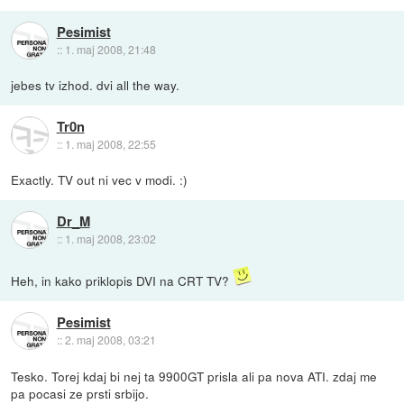
Pesimist
::
1. maj 2008, 21:48
jebes tv izhod. dvi all the way.
Tr0n
::
1. maj 2008, 22:55
Exactly. TV out ni vec v modi. :)
Dr_M
::
1. maj 2008, 23:02
Heh, in kako priklopis DVI na CRT TV?
Pesimist
::
2. maj 2008, 03:21
Tesko. Torej kdaj bi nej ta 9900GT prisla ali pa nova ATI. zdaj me
pa pocasi ze prsti srbijo.