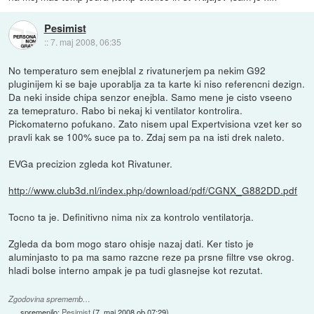
Pesimist
::
7. maj 2008, 06:35
No temperaturo sem enejblal z rivatunerjem pa nekim G92
pluginijem ki se baje uporablja za ta karte ki niso referencni dezign.
Da neki inside chipa senzor enejbla. Samo mene je cisto vseeno
za temepraturo. Rabo bi nekaj ki ventilator kontrolira.
Pickomaterno pofukano. Zato nisem upal Expertvisiona vzet ker so
pravli kak se 100% suce pa to. Zdaj sem pa na isti drek naleto.
EVGa precizion zgleda kot Rivatuner.
http://www.club3d.nl/index.php/download/pdf/CGNX_G882DD.pdf
Tocno ta je. Definitivno nima nix za kontrolo ventilatorja.
Zgleda da bom mogo staro ohisje nazaj dati. Ker tisto je
aluminjasto to pa ma samo razcne reze pa prsne filtre vse okrog.
hladi bolse interno ampak je pa tudi glasnejse kot rezutat.
Zgodovina sprememb…
spremenilo:
Pesimist
(
7. maj 2008 ob 07:29
)