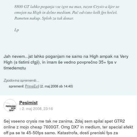
8800 GT lahko poganja vse igre na max, razen Crysis-a kjer so
omejen na High in delno medium. Pač odvisno kolk fps hočeš.
Pameten nakup. Sploh za tak denar.
Lp
Jah nevem...jst lahko poganjam ne samo na High ampak na Very
High (s tistimi cfgji), in imam še vedno povprečno 35+ fps v
timedemotu
Zgodovina sprememb…
spremenil:
PrimeEvil
(
2. maj 2008 ob 14:40
)
Pesimist
::
2. maj 2008, 23:16
Sej vseeno crysis me tak ne zanima. Zdaj sem spilal spet GTR2
online z mojo cheap 7600GT. Omg DX7 in medium, ter special efekt
off pa se te 45-50fps samo. Katastrofa, dosti preniski fps za