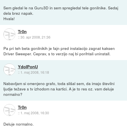
Sem gledal le na Guru3D in sem spregledal tele gonilnike. Sedaj
dela brez napak.
Hvala!
Tr0n
::
30. apr 2008, 21:36
Pa pri teh beta gonilnikih je fajn pred instalacijo zagnat kaksen
Driver Sweeper. Ceprav, s to verzijo naj bi porihtali uninstall.
YdoIPonU
::
1. maj 2008, 16:18
Nabavljam si omenjeno grafo, toda slišal sem, da imajo številni
ljudje težave s tv izhodom na kartici. A je to res oz. vam deluje
normalno?
Tr0n
::
1. maj 2008, 16:30
Deluje normalno.