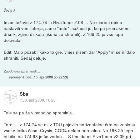
Živijo!
Imam težave z 174.74 in RivaTuner 2.08 ... Ne morem ročno
nastaviti ventilatorja, samo "auto" možnost je, ko pa premaknem
drsnik, zgine disketa (ikona za shraniti). Z 169.25 je vse lepo
delovalo.
Edit: Malo pozabil kako to gre, vmes nisem dal "Apply" in se ni dalo
shraniti. Sedaj deluje.
Zgodovina sprememb…
spremenil:
Sba
(
15. apr 2008 ob 22:53
)
Sba
::
30. apr 2008, 16:23
Tole se pa že v monolog spreminja.
Torej ... z 174.74 se mi v TDU pojavijo horizontalne črte na zaslonu
vsake toliko časa. Crysis, COD4 delata normalno. Na 196.25 tega
ni bilo, na 174.93 je še vedno ... S tem da mi RivaTuner v2.09 pri