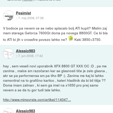
Pesimist
::
7. maj 2008, 07:38
V bodoce pa nevem ce se nebo splacalo bolj ATI kupit? Mislim zaj
mam starega Geforca 7600Gt doma pa novega 8800GT. Ce bi bla
to ATI bi jih v crossfire povezo lahko ne?
Kaki 3850+3750.
Alessio983
::
7. jun 2008, 17:42
hay , sem veseli novi uporabnik XFX 8800 GT XXX OC :D , pa me
zanima , malce sm razočaran kar se glasnosti tiče je zelo glasna ,
akr se pa performensa sm pa tiho BP :). Zanima me kaj bi lahko
namontiral na to grafično kartico , kateri hladilnik da bi bil tišja ??
Doma imam zalman , ki sem ga imel na x1650 pro prej samo
nevem a se da tu gor tudi tale lahko.
http://www.mimovrste.com/artikel/114047...
Alessio983