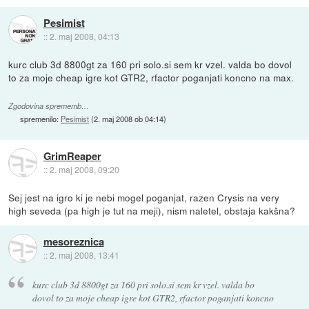
Pesimist
::
2. maj 2008, 04:13
kurc club 3d 8800gt za 160 pri solo.si sem kr vzel. valda bo dovol
to za moje cheap igre kot GTR2, rfactor poganjati koncno na max.
Zgodovina sprememb…
spremenilo:
Pesimist
(
2. maj 2008 ob 04:14
)
GrimReaper
::
2. maj 2008, 09:20
Sej jest na igro ki je nebi mogel poganjat, razen Crysis na very
high seveda (pa high je tut na meji), nism naletel, obstaja kakšna?
mesoreznica
::
2. maj 2008, 13:41
kurc club 3d 8800gt za 160 pri solo.si sem kr vzel. valda bo
dovol to za moje cheap igre kot GTR2, rfactor poganjati koncno