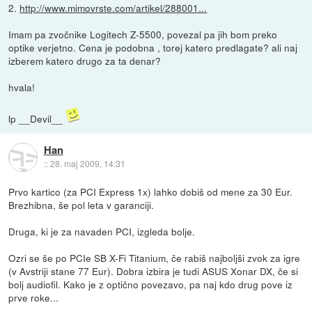
2.
http://www.mimovrste.com/artikel/288001...
Imam pa zvočnike Logitech Z-5500, povezal pa jih bom preko
optike verjetno. Cena je podobna , torej katero predlagate? ali naj
izberem katero drugo za ta denar?
hvala!
lp __Devil__
Han
::
28. maj 2009, 14:31
Prvo kartico (za PCI Express 1x) lahko dobiš od mene za 30 Eur.
Brezhibna, še pol leta v garanciji.
Druga, ki je za navaden PCI, izgleda bolje.
Ozri se še po PCIe SB X-Fi Titanium, če rabiš najboljši zvok za igre
(v Avstriji stane 77 Eur). Dobra izbira je tudi ASUS Xonar DX, če si
bolj audiofil. Kako je z optično povezavo, pa naj kdo drug pove iz
prve roke...