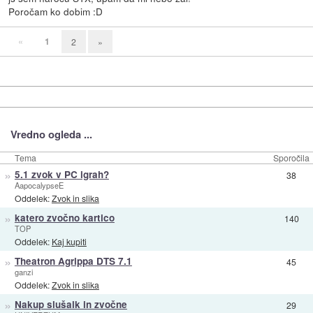
Poročam ko dobim :D
«
1
2
»
Vredno ogleda ...
Tema
Sporočila
»
5.1 zvok v PC igrah?
38
AapocalypseE
Oddelek:
Zvok in slika
»
katero zvočno kartico
140
TOP
Oddelek:
Kaj kupiti
»
Theatron Agrippa DTS 7.1
45
ganzi
Oddelek:
Zvok in slika
»
Nakup slušalk in zvočne
29