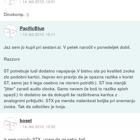
::
14. feb 2010, 14:51
Dinokomp. :)
PacificBlue
::
14. feb 2010, 15:11
Jaz sem jo kupil pri sestavi.si. V petek naročil v ponedeljek dobil.
Razzorx
ST potrebuje tudi dodatno napajanje.V bistvu sta po kvaliteti zvoka
zlo podobni kartici, čeprav eni pravijo da je opazna razlika v korist
ST, samo jaz ti tega osebno ne morem potrditi:). ST ima manjši
"jitter" zaradi audio clocka. Samo nevem če boš to razliko sploh
opazil:) In dodatno se da dokupiti še razširitvena kartica z
analognimi priključki. STX pa menda malenkost boljša pri snemanju
zvoka. Tak da odločitev je tvoja.
boset
::
14. feb 2010, 15:30
js sem naroču STX, upam da mi nebo žal!