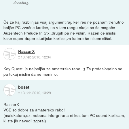
decoding.
Če že kaj razblinjaš vsaj argumentiraj, ker res ne poznam trenutno
boljše PC zvočne kartice, no v tem rangu nkeje so še mogoče
Auzentech Prelude In Stx..drugih pa ne vidim. Razen če misliš
kake super duper studijske kartice,za katere še nisem slišal.
RazzorX
::
13. feb 2010, 12:34
Key Quest, je najboljša za amatersko rabo. ;) Za profesionalno se
pa tukaj mislim da ne menimo.
boset
::
13. feb 2010, 13:29
RazzorX
VSE so dobre za amatersko rabo!
(malokatera,oz. nobena intergrirana ni kos tem PC sound karticam,
ki ste jih navedli zgoraj)