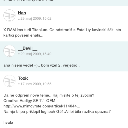
Han
::
29. maj 2009, 15:02
X-RAM ima tudi Titanium. Če odstraniš s Fatal1ty kovinski ščit, sta
kartici povsem enaki...
__Devil__
::
29. maj 2009, 15:40
aha nisem vedel =).. bom vzel 2. verjetno .
Toxic
::
17. nov 2009, 19:55
Da ne odprem nove teme...Kaj mislite o tej zvočni?
Creative Audigy SE 7.1 OEM
http://www.mimovrste.com/artikel/114044...
Na njo bi pa priklopil logitech G51.Ali bi bila razlika opazna?
hvala