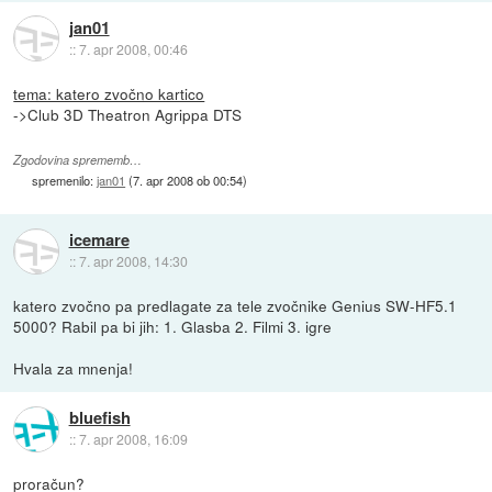
jan01
::
7. apr 2008, 00:46
tema: katero zvočno kartico
->Club 3D Theatron Agrippa DTS
Zgodovina sprememb…
spremenilo:
jan01
(
7. apr 2008 ob 00:54
)
icemare
::
7. apr 2008, 14:30
katero zvočno pa predlagate za tele zvočnike Genius SW-HF5.1
5000? Rabil pa bi jih: 1. Glasba 2. Filmi 3. igre
Hvala za mnenja!
bluefish
::
7. apr 2008, 16:09
proračun?