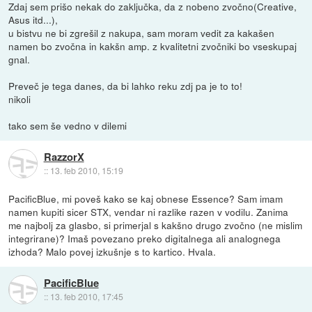
Zdaj sem prišo nekak do zaključka, da z nobeno zvočno(Creative,
Asus itd...),
u bistvu ne bi zgrešil z nakupa, sam moram vedit za kakašen
namen bo zvočna in kakšn amp. z kvalitetni zvočniki bo vseskupaj
gnal.
Preveč je tega danes, da bi lahko reku zdj pa je to to!
nikoli
tako sem še vedno v dilemi
RazzorX
::
13. feb 2010, 15:19
PacificBlue, mi poveš kako se kaj obnese Essence? Sam imam
namen kupiti sicer STX, vendar ni razlike razen v vodilu. Zanima
me najbolj za glasbo, si primerjal s kakšno drugo zvočno (ne mislim
integrirane)? Imaš povezano preko digitalnega ali analognega
izhoda? Malo povej izkušnje s to kartico. Hvala.
PacificBlue
::
13. feb 2010, 17:45