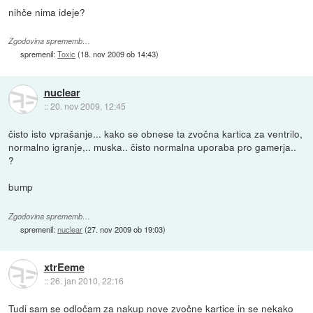
nihče nima ideje?
Zgodovina sprememb…
spremenil:
Toxic
(
18. nov 2009 ob 14:43
)
nuclear
::
20. nov 2009, 12:45
čisto isto vprašanje... kako se obnese ta zvočna kartica za ventrilo,
normalno igranje,.. muska.. čisto normalna uporaba pro gamerja..
?
bump
Zgodovina sprememb…
spremenil:
nuclear
(
27. nov 2009 ob 19:03
)
xtrEeme
::
26. jan 2010, 22:16
Tudi sam se odločam za nakup nove zvočne kartice in se nekako