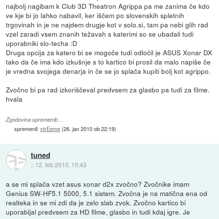
najbolj nagibam k Club 3D Theatron Agrippa pa me zanima če kdo
ve kje bi jo lahko nabavil, ker iščem po slovenskih spletnih
trgovinah in je ne najdem drugje kot v solo.si, tam pa nebi glih rad
vzel zaradi vsem znanih težavah s katerimi so se ubadali tudi
uporabniki slo-techa :D
Druga opcija za katero bi se mogoče tudi odločil je ASUS Xonar DX
tako da če ima kdo izkušnje s to kartico bi prosil da malo napiše če
je vredna svojega denarja in če se jo splača kupiti bolj kot agrippo.
Zvočno bi pa rad izkoriščeval predvsem za glasbo pa tudi za filme.
hvala
Zgodovina sprememb…
spremenil:
xtrEeme
(
26. jan 2010 ob 22:19
)
tuned
::
12. feb 2010, 15:43
a se mi splača vzet asus xonar d2x zvočno? Zvočnike imam
Genius SW-HF5.1 5000, 5.1 sistem. Zvočna je na matična ena od
realteka in se mi zdi da je zelo slab zvok. Zvočno kartico bi
uporabljal predvsem za HD filme, glasbo in tudi kdaj igre. Je