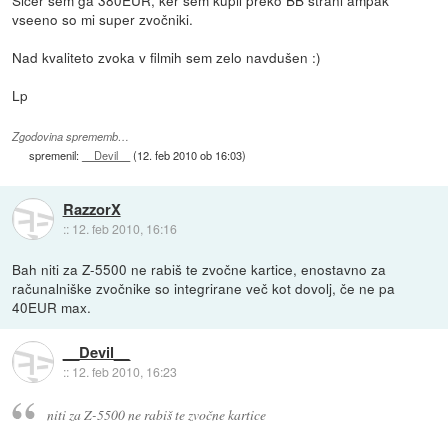
vseeno so mi super zvočniki.
Nad kvaliteto zvoka v filmih sem zelo navdušen :)
Lp
Zgodovina sprememb…
spremenil:
__Devil__
(
12. feb 2010 ob 16:03
)
RazzorX
::
12. feb 2010, 16:16
Bah niti za Z-5500 ne rabiš te zvočne kartice, enostavno za
računalniške zvočnike so integrirane več kot dovolj, če ne pa
40EUR max.
__Devil__
::
12. feb 2010, 16:23
niti za Z-5500 ne rabiš te zvočne kartice