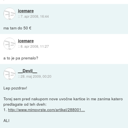
icemare
::
7. apr 2008, 16:44
ma tam do 50 €
icemare
::
8. apr 2008, 11:27
a to je pa premalo?
__Devil__
::
28. maj 2009, 00:20
Lep pozdrav!
Torej sem pred nakupom nove uvočne kartice in me zanima katero
predlagate od teh dveh:
1.
http://www.mimovrste.com/artikel/288001...
ALI