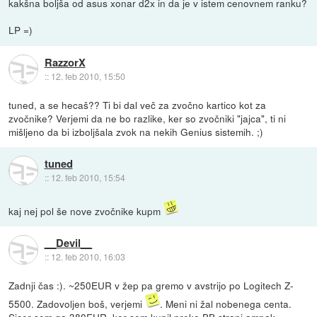
kakšna boljša od asus xonar d2x in da je v istem cenovnem ranku?
LP =)
RazzorX
::
12. feb 2010, 15:50
tuned, a se hecaš?? Ti bi dal več za zvočno kartico kot za
zvočnike? Verjemi da ne bo razlike, ker so zvočniki "jajca", ti ni
mišljeno da bi izboljšala zvok na nekih Genius sistemih. ;)
tuned
::
12. feb 2010, 15:54
kaj nej pol še nove zvočnike kupm
__Devil__
::
12. feb 2010, 16:03
Zadnji čas :). ~250EUR v žep pa gremo v avstrijo po Logitech Z-
5500. Zadovoljen boš, verjemi
. Meni ni žal nobenega centa.
Sicer sem ga 380EUR, ker sem kupil preko BB strani ampak