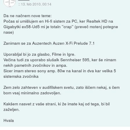
::
13. feb 2010, 00:14
Da ne načnem nove teme:
Počas si umišlujem en Hi-fi sistem za PC, ker Realtek HD na
Gigabytki ex58-Ud5 mi je totaln ''crap'' (preveč motenj potegne
nase)
Zanimam se za Auzentech Auzen X-Fi Prelude 7.1
Uporabljal bi jo za glasbo, Filme in Igre.
Večina tudi za uporabo slušalk Sennheiser 595, ker še nimam
nekih pametnih zvočnikov in ampa.
Sicer imam stereo sony amp. 80w na kanal in dva kar velika 5
sistemska zvočnika
Zem zelo zahteven v audifilskem svetu, zato iščem nekaj, s čem
bom vsaj minimalno zadovoljen.
Kakšem nasvet z vaše strani, ki že imate kaj od tega, bi bil
zaželjen.
Hvala