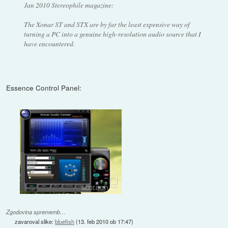
Jan 2010 Stereophile magazine:
The Xonar ST and STX are by far the least expensive way of
turning a PC into a genuine high-resolution audio source that I
have encountered.
Essence Control Panel:
Zgodovina sprememb…
zavaroval slike:
bluefish
(
13. feb 2010 ob 17:47
)