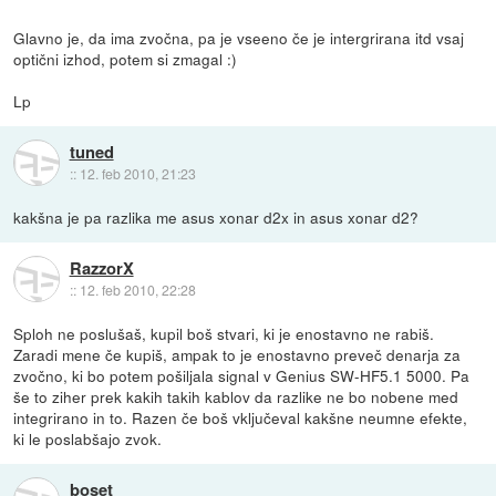
Glavno je, da ima zvočna, pa je vseeno če je intergrirana itd vsaj
optični izhod, potem si zmagal :)
Lp
tuned
::
12. feb 2010, 21:23
kakšna je pa razlika me asus xonar d2x in asus xonar d2?
RazzorX
::
12. feb 2010, 22:28
Sploh ne poslušaš, kupil boš stvari, ki je enostavno ne rabiš.
Zaradi mene če kupiš, ampak to je enostavno preveč denarja za
zvočno, ki bo potem pošiljala signal v Genius SW-HF5.1 5000. Pa
še to ziher prek kakih takih kablov da razlike ne bo nobene med
integrirano in to. Razen če boš vključeval kakšne neumne efekte,
ki le poslabšajo zvok.
boset