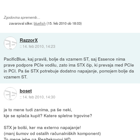
Zgodovina sprememb…
zavaroval slike:
bluefish
(
15. feb 2010 ob 18:03
)
RazzorX
::
14. feb 2010, 14:23
PacificBlue, kaj praviš, bolje da vzamem ST, saj Essence nima
prave podpore PCIe vodilu, zato ima STX čip, ki prevaja med PCIe
in PCI. Pa še STX potrebuje dodatno napajanje, pomojem bolje da
vzamem ST.
boset
::
14. feb 2010, 14:30
ja to mene tudi zanima, pa še neki,
kje se splača kupit? Katere spletne trgovine?
STX je bolši, ker ma externo napajanje!
(manj šumov od ostalih računalniških komponent)
To mene jebe na Realtekovovi HD