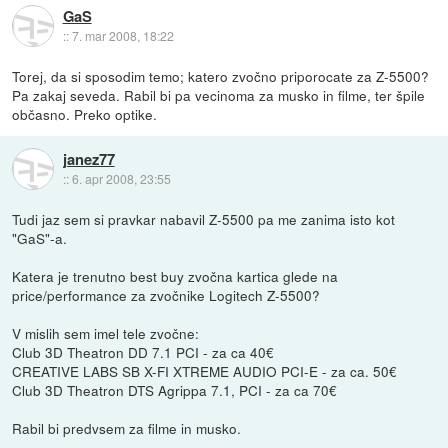
GaS
::
7. mar 2008, 18:22
Torej, da si sposodim temo; katero zvočno priporocate za Z-5500?
Pa zakaj seveda. Rabil bi pa vecinoma za musko in filme, ter špile
občasno. Preko optike.
janez77
::
6. apr 2008, 23:55
Tudi jaz sem si pravkar nabavil Z-5500 pa me zanima isto kot
"GaS"-a.
Katera je trenutno best buy zvočna kartica glede na
price/performance za zvočnike Logitech Z-5500?
V mislih sem imel tele zvočne:
Club 3D Theatron DD 7.1 PCI - za ca 40€
CREATIVE LABS SB X-FI XTREME AUDIO PCI-E - za ca. 50€
Club 3D Theatron DTS Agrippa 7.1, PCI - za ca 70€
Rabil bi predvsem za filme in musko.