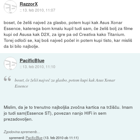
RazzorX
::
13. feb 2010, 11:07
boset, če želiš največ za glasbo, potem kupi kak Asus Xonar
Essence, katerega bom kmalu kupil tudi sam, če želiš bolj za filme
kupi od Asusa kak D2X, za igre pa od Creativa kako Titanium.
Torej odloči se, kaj boš največ počel in potem kupi tisto, kar misliš
da bi bilo najbolje.
PacificBlue
::
13. feb 2010, 11:10
boset, če želiš največ za glasbo, potem kupi kak Asus Xonar
Essence
Mislim, da je to trenutno najboljša zvočna kartica na tržišču. Imam
jo tudi sam(Essence ST), povezan nanjo HIFi in sem
prezadovoljen.
Zgodovina sprememb…
spremenil:
PacificBlue
(
13. feb 2010 ob 11:11
)