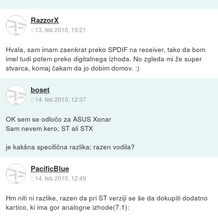
RazzorX
::
13. feb 2010, 19:21
Hvala, sam imam zaenkrat preko SPDIF na receiver, tako da bom
imel tudi potem preko digitalnega izhoda. No zgleda mi že super
stvarca, komaj čakam da jo dobim domov. :)
boset
::
14. feb 2010, 12:37
OK sem se odločo za ASUS Xonar
Sam nevem kero; ST ali STX
je kakšna specifična razlika; razen vodila?
PacificBlue
::
14. feb 2010, 12:49
Hm niti ni razlike, razen da pri ST verziji se še da dokupiti dodatno
kartico, ki ima gor analogne izhode(7.1):