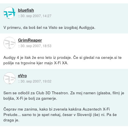
bluefish
::
30. sep 2007, 14:27
V primeru, da boš šel na Visto se izogibaj Audigyja.
GrimReaper
::
30. sep 2007, 18:53
Audigy 4 je itak že eno leto iz prodaje. Če si gledal na ceneje.si te
pošlje na trgovine kjer majo X-Fi XA.
eVro
::
30. sep 2007, 19:02
Sem se odločil za Club 3D Theatron. Za moj namen (glasba, film) je
boljša, X-Fi je bolj za gamerje.
Čeprav me zanima, kako bi zvenela kakšna Auzentech X-Fi
Prelude... samo to je spet nekaj, česar v Sloveniji (še) ni. Pa še
draga je.