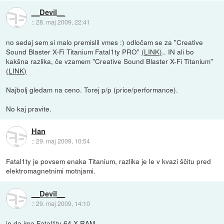
__Devil__
::
28. maj 2009, 22:41
no sedaj sem si malo premislil vmes :) odločam se za "Creative
Sound Blaster X-Fi Titanium Fatal1ty PRO"
(LINK)
.. IN ali bo
kakšna razlika, če vzamem "Creative Sound Blaster X-Fi Titanium"
(LINK)
Najbolj gledam na ceno. Torej p/p (price/performance).
No kaj pravite.
Han
::
29. maj 2009, 10:54
Fatal1ty je povsem enaka Titanium, razlika je le v kvazi ščitu pred
elektromagnetnimi motnjami.
__Devil__
::
29. maj 2009, 14:10
in da ima Fatal1ty 64 X-RAM