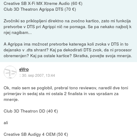
Creative SB X-Fi MX Xtreme Audio (60 €)
Club 3D Theatron Agrippa DTS (70 €)
Zvočniki so priklopljeni direktno na zvočno kartico, zato mi funkcija
pretvorbe v DTS pri Agrippi nič ne pomaga. Se pa nekako najbolj k
njej nagibam...
A Agrippa ima možnost pretvorbe katerega koli zvoka v DTS in to
dejansko v .dts shrant? Kaj pa dekodirati DTS zvok, da ni procesor
obremenjen? Kaj pa ostale kartice? Skratka, povejte svoja mnenja.
eVro
::
30. sep 2007, 13:44
Ok, malo sem se poglobil, prebral tono reviewov, naredil dve toni
primerjav in sedaj sta mi ostala 2 finalista in vas vprašam za
mnenje.
Club 3D Theatron DD (40 €)
ali
Creative SB Audigy 4 OEM (50 €)