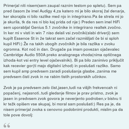
Primerjal niti nisem(sem zaupal raznim testom po spletu). Sem pa
pred časom že imel Audigy 4,za katero mi je bilo skoraj žal denarja,
ker skorajda ni bilo razlike med njo in integrirano.Pa še strela mi jo
je skurila, tk da res ni blo kaj prida od nje:) Preden sem imel HiFi
sem uporabljal Genius 5.1 zvočnike in integrirano realtek zvočno.
In ker mi v visti in win 7 niso delali vsi zvočniki(slabi driverji) sem
kupilt Essence St in že takrat sem začel razmišljati če bi si sploh
kupil HiFi:) Že na takih ubogih zvočnikih je bila razlika v zvoku
ogromna. Kot noč in dan. Drugače pa imam povezan ojačevalec
Cambridge Audio 550A preko analognega vhoda(nima optičnega
izhoda-kot vsi entry level ojačevalniki). Bi pa bilo zanimivo priključit
kak recevier gor(ti majo digitalni izhod) in poslušati razliko. Samo
sem kupil amp predvsem zaradi poslušanja glasbe..zanima me
predvsem čisti zvok in ne rabim tistih prostorskih učinkov.
Zvok je pa predvsem zelo čist,jasen,tudi na višjih frekvencah ni
popačenj, nejasnoti..tudi gledanje filmov je prav pristno, zvok je
jasen in predvsem zvok govora je neverjento podroben,v bistvu ti
kr težk opišem vse skupaj, bi moral sam poslušati:) Res pa je, da
nisem primerjal zvoka s cenovno podobnimi produkti, mislim pa da
tole pove dovolj: