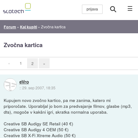
☰
Forum
»
Kaj kupiti
»
Zvočna kartica
Zvočna kartica
«
1
2
»
eVro
::
29. sep 2007, 18:35
Kupujem novo zvočno kartico, pa me zanima, katero mi
priporočate. Uporabljal jo bom za predvajanje filmov, glasbe (mp3,
dts), mogoče v kakšni igri, skratka normalna uporaba.
Creative SB Audigy SE Retail (40 €)
Creative SB Audigy 4 OEM (50 €)
Creative SB X-Fi Xtreme Audio (50 €)