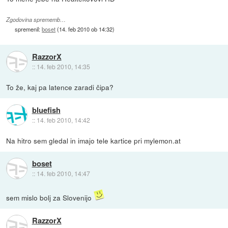
Zgodovina sprememb…
spremenil:
boset
(
14. feb 2010 ob 14:32
)
RazzorX
::
14. feb 2010, 14:35
To že, kaj pa latence zaradi čipa?
bluefish
::
14. feb 2010, 14:42
Na hitro sem gledal in imajo tele kartice pri mylemon.at
boset
::
14. feb 2010, 14:47
sem mislo bolj za Slovenijo
RazzorX