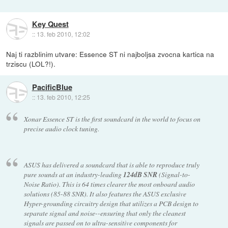
Key Quest
::
13. feb 2010, 12:02
Naj ti razblinim utvare: Essence ST ni najboljsa zvocna kartica na
trziscu (LOL?!).
PacificBlue
::
13. feb 2010, 12:25
Xonar Essence ST is the first soundcard in the world to focus on
precise audio clock tuning.
ASUS has delivered a soundcard that is able to reproduce truly
pure sounds at an industry-leading
124dB SNR
(Signal-to-
Noise Ratio). This is 64 times clearer the most onboard audio
solutions (85-88 SNR). It also features the ASUS exclusive
Hyper-grounding circuitry design that utilizes a PCB design to
separate signal and noise--ensuring that only the cleanest
signals are passed on to ultra-sensitive components for