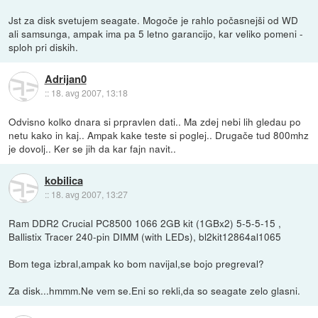
Jst za disk svetujem seagate. Mogoče je rahlo počasnejši od WD
ali samsunga, ampak ima pa 5 letno garancijo, kar veliko pomeni -
sploh pri diskih.
Adrijan0
::
18. avg 2007, 13:18
Odvisno kolko dnara si prpravlen dati.. Ma zdej nebi lih gledau po
netu kako in kaj.. Ampak kake teste si poglej.. Drugače tud 800mhz
je dovolj.. Ker se jih da kar fajn navit..
kobilica
::
18. avg 2007, 13:27
Ram DDR2 Crucial PC8500 1066 2GB kit (1GBx2) 5-5-5-15 ,
Ballistix Tracer 240-pin DIMM (with LEDs), bl2kit12864al1065
Bom tega izbral,ampak ko bom navijal,se bojo pregreval?
Za disk...hmmm.Ne vem se.Eni so rekli,da so seagate zelo glasni.