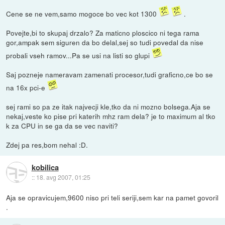
Cene se ne vem,samo mogoce bo vec kot 1300
.
Povejte,bi to skupaj drzalo? Za maticno ploscico ni tega rama
gor,ampak sem siguren da bo delal,sej so tudi povedal da nise
probali vseh ramov...Pa se usi na listi so glupi
Saj pozneje nameravam zamenati procesor,tudi graficno,ce bo se
na 16x pci-e
sej rami so pa ze itak najvecji kle,tko da ni mozno bolsega.Aja se
nekaj,veste ko pise pri katerih mhz ram dela? je to maximum al tko
k za CPU in se ga da se vec naviti?
Zdej pa res,bom nehal :D.
kobilica
::
18. avg 2007, 01:25
Aja se opravicujem,9600 niso pri teli seriji,sem kar na pamet govoril
.