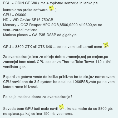
PSU = ODIN GT 680 (Ima 4 toplotne senzorje in lahko psu
kontroleras preko softwara
)
CPU = Q6600
HD = WD Caviar SE16 750GB
Memory = OCZ Reaper HPC 2GB,8500,9200 ali 9600,se ne
vem...zaradi maticne
Maticna plosca = GA-P35-DS3P od gigabyta
GPU = 8800 GTX ali GTS 640 ... se ne vem,tudi zaradi cene
Za overclockanje,ima ze ohisje dobro zracenje,saj po mojem,pa
zamenjal bom stock CPU cooler za ThermalTake Tower 112 + tihi
ventilator gor.
Experti ze gotovo veste do koliko priblizno bo to slo,jaz nameravam
CPU naviti ene do 3.5,system bo delal na 1066FSB,zato pa ne vem
katere rame bi izbral.
Pa se,je maticna dobra za overclockanje?
Seveda bom GPU tudi malo navil
,tko da mislm da se 8800 gtx
ne splaca,pa kaj ce ima 150 mb vec rama.