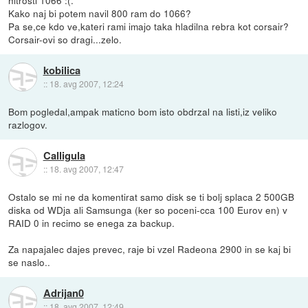
Kako naj bi potem navil 800 ram do 1066?
Pa se,ce kdo ve,kateri rami imajo taka hladilna rebra kot corsair?
Corsair-ovi so dragi...zelo.
kobilica
::
18. avg 2007, 12:24
Bom pogledal,ampak maticno bom isto obdrzal na listi,iz veliko
razlogov.
Calligula
::
18. avg 2007, 12:47
Ostalo se mi ne da komentirat samo disk se ti bolj splaca 2 500GB
diska od WDja ali Samsunga (ker so poceni-cca 100 Eurov en) v
RAID 0 in recimo se enega za backup.
Za napajalec dajes prevec, raje bi vzel Radeona 2900 in se kaj bi
se naslo..
Adrijan0
::
18. avg 2007, 12:49