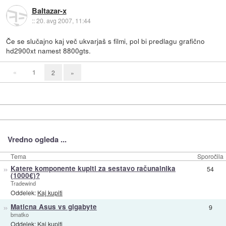
Baltazar-x
::
20. avg 2007, 11:44
Če se slučajno kaj več ukvarjaš s filmi, pol bi predlagu grafično
hd2900xt namest 8800gts.
«
1
2
»
Vredno ogleda ...
Tema
Sporočila
»
Katere komponente kupiti za sestavo računalnika
54
(1000€)?
Tradewind
Oddelek:
Kaj kupiti
»
Maticna Asus vs gigabyte
9
bmatko
Oddelek:
Kaj kupiti