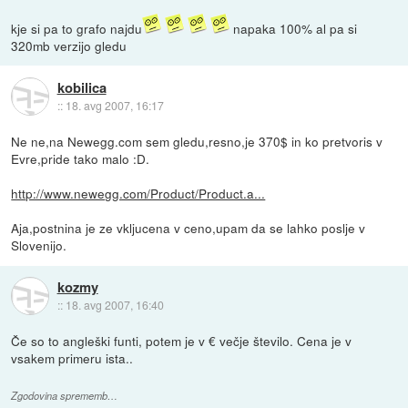
kje si pa to grafo najdu
napaka 100% al pa si
320mb verzijo gledu
kobilica
::
18. avg 2007, 16:17
Ne ne,na Newegg.com sem gledu,resno,je 370$ in ko pretvoris v
Evre,pride tako malo :D.
http://www.newegg.com/Product/Product.a...
Aja,postnina je ze vkljucena v ceno,upam da se lahko poslje v
Slovenijo.
kozmy
::
18. avg 2007, 16:40
Če so to angleški funti, potem je v € večje število. Cena je v
vsakem primeru ista..
Zgodovina sprememb…