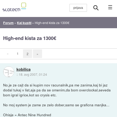
☰
Forum
»
Kaj kupiti
»
High-end kista za 1300€
High-end kista za 1300€
«
1
2
»
kobilica
::
18. avg 2007, 01:24
No,je ze cajt da si kupim nov racunalnik,pa me zanima,kaj bi jaz
dodal tukaj v list,aja pa da se omenim,da bom overclockal,seveda
bom igral igrice,kot so crysis etc.
No moj system je zame ze zelo dober,samo se graficna manjka...
Ohisje = Antec Nine Hundred