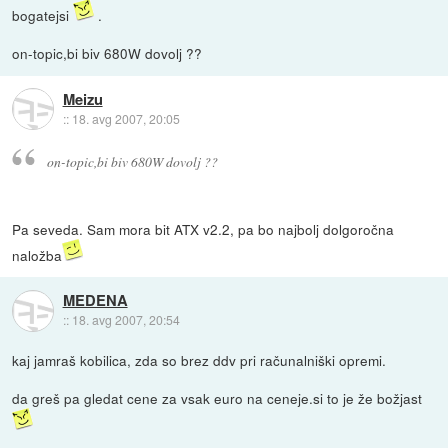
bogatejsi
.
on-topic,bi biv 680W dovolj ??
Meizu
::
18. avg 2007, 20:05
on-topic,bi biv 680W dovolj ??
Pa seveda. Sam mora bit ATX v2.2, pa bo najbolj dolgoročna
naložba
MEDENA
::
18. avg 2007, 20:54
kaj jamraš kobilica, zda so brez ddv pri računalniški opremi.
da greš pa gledat cene za vsak euro na ceneje.si to je že božjast