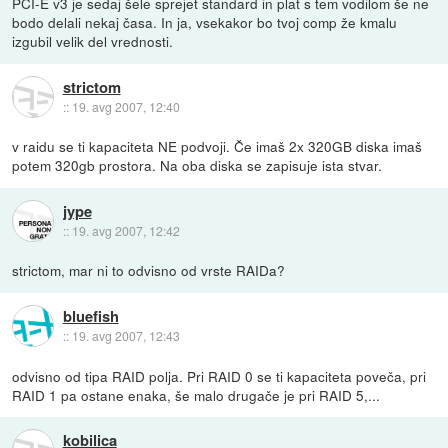
PCI-E v3 je sedaj šele sprejet standard in plat s tem vodilom še ne
bodo delali nekaj časa. In ja, vsekakor bo tvoj comp že kmalu
izgubil velik del vrednosti.
strictom
::
19. avg 2007, 12:40
v raidu se ti kapaciteta NE podvoji. Če imaš 2x 320GB diska imaš
potem 320gb prostora. Na oba diska se zapisuje ista stvar.
jype
::
19. avg 2007, 12:42
strictom, mar ni to odvisno od vrste RAIDa?
bluefish
::
19. avg 2007, 12:43
odvisno od tipa RAID polja. Pri RAID 0 se ti kapaciteta poveča, pri
RAID 1 pa ostane enaka, še malo drugače je pri RAID 5,...
kobilica