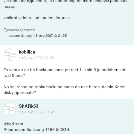
Če eden od njiju crkne, mu noben bog ne more sestaviti podatkov
nazaj.
večkrat videno. tudi na tem forumu.
Zgodovina sprememb…
spremenilo:
zee
(
18. avg 2007 ob 21:29
)
kobilica
::
18. avg 2007, 21:36
To vem da ne bo backupa,samo pri raid 1...raid 5 je podoben kot
raid 0 ane?
No sej resno,ne rabim backupa,samo da use hitreje delalo.Kateri
disk priporocate?
ShARk63
::
19. avg 2007, 00:32
Izberi
sam.
Priporocam Samsung T166 500GB.