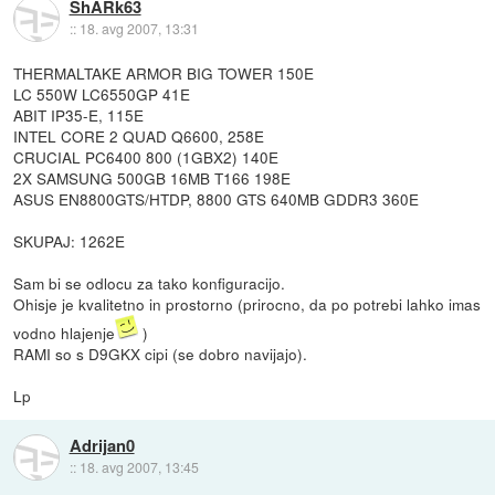
ShARk63
::
18. avg 2007, 13:31
THERMALTAKE ARMOR BIG TOWER 150E
LC 550W LC6550GP 41E
ABIT IP35-E, 115E
INTEL CORE 2 QUAD Q6600, 258E
CRUCIAL PC6400 800 (1GBX2) 140E
2X SAMSUNG 500GB 16MB T166 198E
ASUS EN8800GTS/HTDP, 8800 GTS 640MB GDDR3 360E
SKUPAJ: 1262E
Sam bi se odlocu za tako konfiguracijo.
Ohisje je kvalitetno in prostorno (prirocno, da po potrebi lahko imas
vodno hlajenje
)
RAMI so s D9GKX cipi (se dobro navijajo).
Lp
Adrijan0
::
18. avg 2007, 13:45