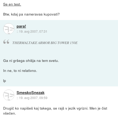
Se en test.
Btw, kdaj pa nameravas kupovati?
para!
::
19. avg 2007, 07:31
THERMALTAKE ARMOR BIG TOWER 150E
Ga ni gršega ohišja na tem svetu.
In ne, to ni relativno.
lp
SmeskoSnezak
::
19. avg 2007, 09:59
Drugič ko napišeš kaj takega, se rajš v jezik vgrizni. Men je čist
všečen.