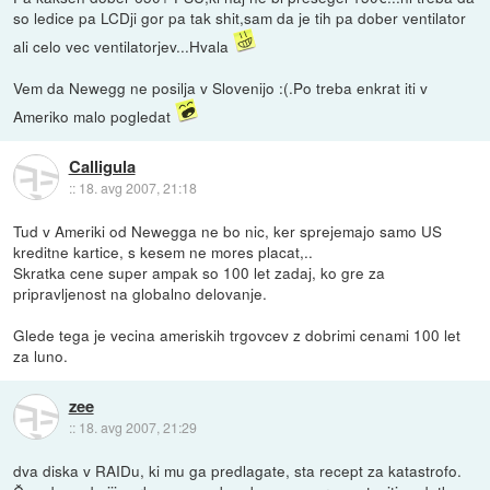
so ledice pa LCDji gor pa tak shit,sam da je tih pa dober ventilator
ali celo vec ventilatorjev...Hvala
Vem da Newegg ne posilja v Slovenijo :(.Po treba enkrat iti v
Ameriko malo pogledat
Calligula
::
18. avg 2007, 21:18
Tud v Ameriki od Newegga ne bo nic, ker sprejemajo samo US
kreditne kartice, s kesem ne mores placat,..
Skratka cene super ampak so 100 let zadaj, ko gre za
pripravljenost na globalno delovanje.
Glede tega je vecina ameriskih trgovcev z dobrimi cenami 100 let
za luno.
zee
::
18. avg 2007, 21:29
dva diska v RAIDu, ki mu ga predlagate, sta recept za katastrofo.