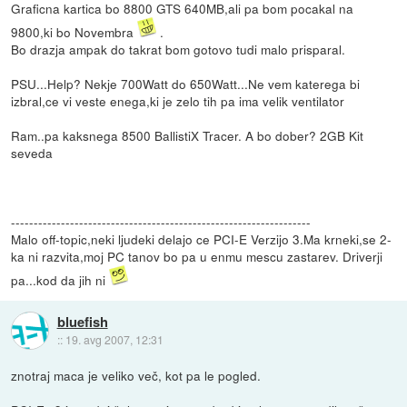
Graficna kartica bo 8800 GTS 640MB,ali pa bom pocakal na
9800,ki bo Novembra
.
Bo drazja ampak do takrat bom gotovo tudi malo prisparal.
PSU...Help? Nekje 700Watt do 650Watt...Ne vem katerega bi
izbral,ce vi veste enega,ki je zelo tih pa ima velik ventilator
Ram..pa kaksnega 8500 BallistiX Tracer. A bo dober? 2GB Kit
seveda
------------------------------------------------------------------
Malo off-topic,neki ljudeki delajo ce PCI-E Verzijo 3.Ma krneki,se 2-
ka ni razvita,moj PC tanov bo pa u enmu mescu zastarev. Driverji
pa...kod da jih ni
bluefish
::
19. avg 2007, 12:31
znotraj maca je veliko več, kot pa le pogled.