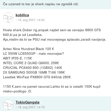
Če uzameš to kar je shark napisu ne zgrešiš nič.
kobilica
::
18. avg 2007, 14:00
Hvala shark.Dober rig,ampak najdel sem se cenejso 8800 GTS
640,ki pa je od Leadteka.
Aja,mislim da bi se PSU mal mocnejsega splacalo,zaradi navijanja.
Antec Nine Hundred Black 100 €
LC 550W LC6550GP - malo mocnejse?
ABIT IP35-E, 115€
INTEL CORE 2 QUAD Q6600, 258€
CRUCIAL PC6400 800 (1GBX2) 140€
2X SAMSUNG 500GB 16MB T166 198€
Leadtek WinFast PX8800 GTS 640mb 280€
1150 €,sem na pamet racunal.Lahko bi se iz ostalih 150€ kupil
misko+podlogo :D.
TokioGangsta
::
18. avg 2007, 14:18