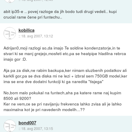
abit ip35-e .. povej razloge da jih bodo tudi drugi vedeli.. kupi
crucial rame čene pri funtechu..
kobilica
::
18. avg 2007, 13:12
Adrijan0,moji razlogi so,da imajo Te soldine kondenzatorje,in te
stvari ki se manj grejejo,mosfeti etc,pa se heatpipe hladilna rebrca
imajo gor :D.
Aja pa za disk,ne rabim backupa,ker nimam sluzbenih podatkov ali
karklli gor,pa se dva diska mi ne lezi + izbral sem 750GB model,ker
ima se ene dve dodatni funkciji ki ga naredita "tisjega"
No,bom malo pokukal na funtech,aha pa katere rame naj kupim
8500 ali 9200?
Ker ne vem,ce se pri navijanju frekvenca lahko zvisa ali je lahko
maximalna kot je pri navedenih modelih...??
bond007
::
18. avg 2007, 13:15