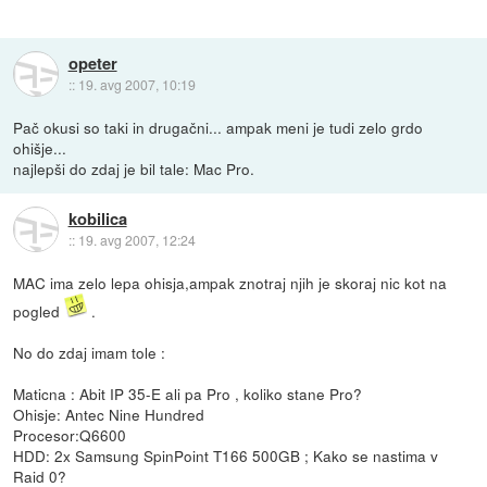
opeter
::
19. avg 2007, 10:19
Pač okusi so taki in drugačni... ampak meni je tudi zelo grdo
ohišje...
najlepši do zdaj je bil tale: Mac Pro.
kobilica
::
19. avg 2007, 12:24
MAC ima zelo lepa ohisja,ampak znotraj njih je skoraj nic kot na
pogled
.
No do zdaj imam tole :
Maticna : Abit IP 35-E ali pa Pro , koliko stane Pro?
Ohisje: Antec Nine Hundred
Procesor:Q6600
HDD: 2x Samsung SpinPoint T166 500GB ; Kako se nastima v
Raid 0?