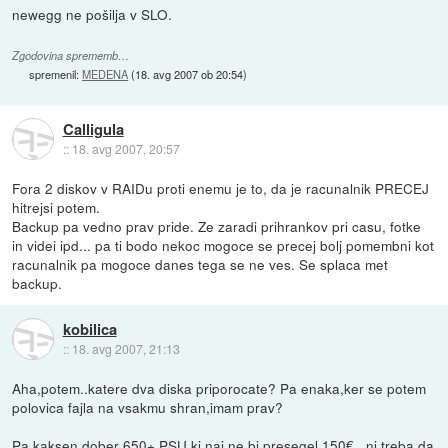
newegg ne pošilja v SLO.
Zgodovina sprememb…
spremenil:
MEDENA
(
18. avg 2007 ob 20:54
)
Calligula
::
18. avg 2007, 20:57
Fora 2 diskov v RAIDu proti enemu je to, da je racunalnik PRECEJ
hitrejsi potem.
Backup pa vedno prav pride. Ze zaradi prihrankov pri casu, fotke
in videi ipd... pa ti bodo nekoc mogoce se precej bolj pomembni kot
racunalnik pa mogoce danes tega se ne ves. Se splaca met
backup.
kobilica
::
18. avg 2007, 21:13
Aha,potem..katere dva diska priporocate? Pa enaka,ker se potem
polovica fajla na vsakmu shran,imam prav?
Pa kaksen dober 650+ PSU,ki naj ne bi presegel 150€...ni treba da