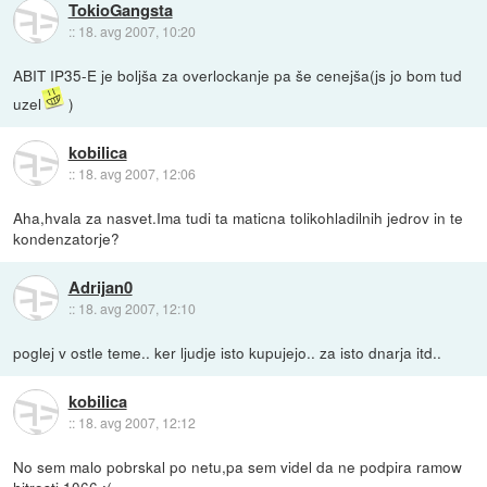
TokioGangsta
::
18. avg 2007, 10:20
ABIT IP35-E je boljša za overlockanje pa še cenejša(js jo bom tud
uzel
)
kobilica
::
18. avg 2007, 12:06
Aha,hvala za nasvet.Ima tudi ta maticna tolikohladilnih jedrov in te
kondenzatorje?
Adrijan0
::
18. avg 2007, 12:10
poglej v ostle teme.. ker ljudje isto kupujejo.. za isto dnarja itd..
kobilica
::
18. avg 2007, 12:12
No sem malo pobrskal po netu,pa sem videl da ne podpira ramow
hitrosti 1066 :(.