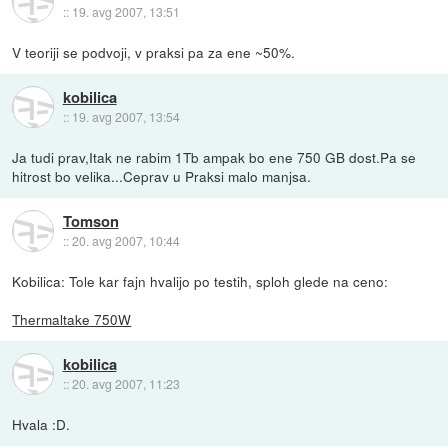
::
19. avg 2007, 13:51
V teoriji se podvoji, v praksi pa za ene ~50%.
kobilica
::
19. avg 2007, 13:54
Ja tudi prav,Itak ne rabim 1Tb ampak bo ene 750 GB dost.Pa se
hitrost bo velika...Ceprav u Praksi malo manjsa.
Tomson
::
20. avg 2007, 10:44
Kobilica: Tole kar fajn hvalijo po testih, sploh glede na ceno:
Thermaltake 750W
kobilica
::
20. avg 2007, 11:23
Hvala :D.