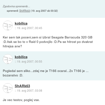
Zgodovina sprememb…
spremenil:
ShARk63
(
19. avg 2007 ob 00:32
)
kobilica
::
19. avg 2007, 00:45
Ker sem tak poceni,sem si izbral Seagate Barracuda 320 GB
:D.Itak se bo to v Raid 0 podvojilo :D.Pa se hitrost po dvakrat
hitrejsa ane?
kobilica
::
19. avg 2007, 00:55
Pogledal sem sliko...zdaj me je T166 ocaral...2x T166 je ...
bozanstvo :D.
ShARk63
::
19. avg 2007, 03:08
Je vec testov, poglej vse.