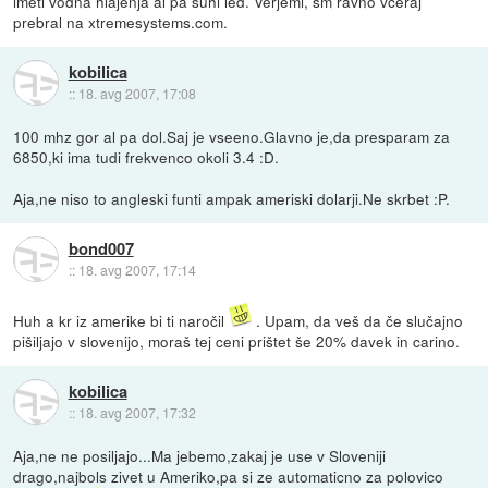
imeti vodna hlajenja al pa suhi led. Verjemi, sm ravno včeraj
prebral na xtremesystems.com.
kobilica
::
18. avg 2007, 17:08
100 mhz gor al pa dol.Saj je vseeno.Glavno je,da presparam za
6850,ki ima tudi frekvenco okoli 3.4 :D.
Aja,ne niso to angleski funti ampak ameriski dolarji.Ne skrbet :P.
bond007
::
18. avg 2007, 17:14
Huh a kr iz amerike bi ti naročil
. Upam, da veš da če slučajno
pišiljajo v slovenijo, moraš tej ceni prištet še 20% davek in carino.
kobilica
::
18. avg 2007, 17:32
Aja,ne ne posiljajo...Ma jebemo,zakaj je use v Sloveniji
drago,najbols zivet u Ameriko,pa si ze automaticno za polovico