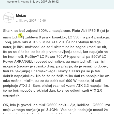
spremenil:
kozmy
(
18. avg 2007 ob 16:42
)
Meizu
::
18. avg 2007, 16:46
Shark, se boš zajebal 100% z napajalcem. Plata Abit IP35-E (jst jo
mam tudi
) zahteva 8 pinski konektor, LC 550 ma pa 4 pinskega.
Torej, plata rabi ATX 2.2 in ne ATX 2.0. Če boš vtaknu tistega
noter, je 80% možnosti, da se ti sistem ne bo zagnal (meni se ni),
če pa se ti že bo, se bo ob prvem navijanju sesul, ker napajalc ne
bo imel moči. Rešitev? LC Power 700W Hyperion al pa 850W LC
Power ARKANGEL (povsod pohvaljen, ga mam tudi jst), razmisli
mogoče (čeprav je svinsko drag, pa pravijo, da je resnično dober,
tudi za navijanje) Enermaxovega Galaxy 1000W pa še je teh
dobrih napajalnikov. No če že ne želiš toliko dati za napajalnike oz.
tako močne, mislim, da se da dobit tudi 600 W modele, ki tudi
podpirajo ATX2.2. Sam, bilokaj vzameš vzemi ATX 2.2 napajalnike,
če ne boš mogoče preklinjal dan, ko si se odločil vzeti ATX 2.0
napajalnik.
OK, kdo je govoril, da misli Q6600 navit... Aja, kobilica - Q6600 ima
mejo varnega navijanja pri 3.4GHz. Vse kar je nadaljnje moraš že