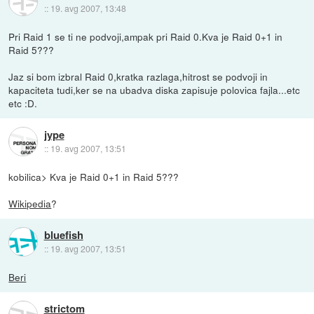
::
19. avg 2007, 13:48
Pri Raid 1 se ti ne podvoji,ampak pri Raid 0.Kva je Raid 0+1 in
Raid 5???
Jaz si bom izbral Raid 0,kratka razlaga,hitrost se podvoji in
kapaciteta tudi,ker se na ubadva diska zapisuje polovica fajla...etc
etc :D.
jype
::
19. avg 2007, 13:51
kobilica> Kva je Raid 0+1 in Raid 5???
Wikipedia
?
bluefish
::
19. avg 2007, 13:51
Beri
strictom