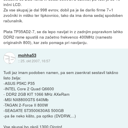
inčni LCD.
Za vse skupaj je dal 998 evrov, dobil pa je še darilo firme 7+1
zvočniki in miško ter tipkovnico, tako da ima doma sedaj spodoben
računalnik.
Plata TP35AD2-7, se da lepo navijat in z zadnjim popravkom lahko
DDR2 rame spustiš na začetno frekvenco 400MHz (namesto
originalnih 800), kar zelo pomaga pri navijanju.
mohha53
::
25. okt 2007, 16:57
Tudi jaz imam podoben namen, pa sem zaenkrat sestavil takšno
listo želja:
-ASUS P5KC P35
-INTEL Core 2 Quad Q6600
- DDR2 2GB KIT 1066 MHz AXeRam
-MSI NX8800GTS 640Mb
-TAGAN 2-Force II 800W
-SEAGATE ST3500630AS 500GB
-pa še neko kišto, pa optiko (DVDRW,...)
Vse skupaj bo okoli 1300 Ojrotof.