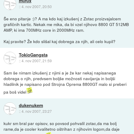
m0f0x
::
4. nov 2007, 20:50
Še eno pitanje :)? A ma kdo kaj izkušenj z Zotac proizvajalcem
grafičnih kartic. Nekak me mika, da bi vzel njihovo 8800 GT 512MB
AMP, ki ima 700MHz core in 2000MHz ram.
Kaj pravite? Že kdo slišal kaj dobrega za njih, ali celo kupil?
TokioGangsta
::
4. nov 2007, 21:59
Sam še nimam izkušenj z njimi a je že kar nekaj napisanega
dobrega o njih, predvsem boljše možnosti navijanja in boljši
hladilnik je napisano pod Strojna Oprema 8800GT malo si preberi
pa boš videl
dukenukem
::
4. nov 2007, 23:27
kukr sm bral par opisov, so povsod pohvalil zotac,da ma bolj
rame,da je cooler kvalitetno oštrihan z njihovim logom,da daje