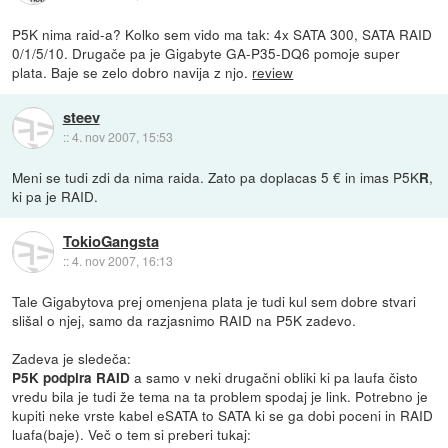
P5K nima raid-a? Kolko sem vido ma tak: 4x SATA 300, SATA RAID
0/1/5/10. Drugače pa je Gigabyte GA-P35-DQ6 pomoje super
plata. Baje se zelo dobro navija z njo.
review
steev
::
4. nov 2007, 15:53
Meni se tudi zdi da nima raida. Zato pa doplacas 5 € in imas P5K
,
R
ki pa je RAID.
TokioGangsta
::
4. nov 2007, 16:13
Tale Gigabytova prej omenjena plata je tudi kul sem dobre stvari
slišal o njej, samo da razjasnimo RAID na P5K zadevo.
Zadeva je sledeča:
a samo v neki drugačni obliki ki pa laufa čisto
P5K podpira RAID
vredu bila je tudi že tema na ta problem spodaj je link. Potrebno je
kupiti neke vrste kabel eSATA to SATA ki se ga dobi poceni in RAID
luafa(baje). Več o tem si preberi tukaj: