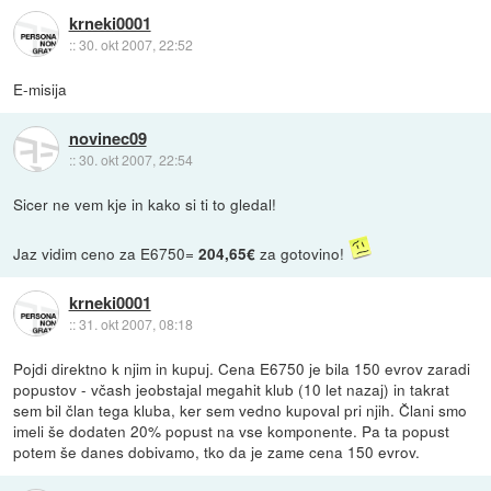
krneki0001
::
30. okt 2007, 22:52
E-misija
novinec09
::
30. okt 2007, 22:54
Sicer ne vem kje in kako si ti to gledal!
Jaz vidim ceno za E6750=
za gotovino!
204,65€
krneki0001
::
31. okt 2007, 08:18
Pojdi direktno k njim in kupuj. Cena E6750 je bila 150 evrov zaradi
popustov - včash jeobstajal megahit klub (10 let nazaj) in takrat
sem bil član tega kluba, ker sem vedno kupoval pri njih. Člani smo
imeli še dodaten 20% popust na vse komponente. Pa ta popust
potem še danes dobivamo, tko da je zame cena 150 evrov.