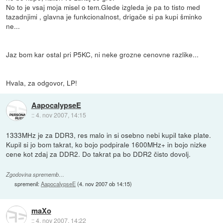
No to je vsaj moja misel o tem.Glede izgleda je pa to tisto med
tazadnjimi , glavna je funkcionalnost, drigače si pa kupi šminko
ne...
Jaz bom kar ostal pri P5KC, ni neke grozne cenovne razlike...
Hvala, za odgovor, LP!
AapocalypseE
::
4. nov 2007, 14:15
1333MHz je za DDR3, res malo in si osebno nebi kupil take plate.
Kupil si jo bom takrat, ko bojo podpirale 1600MHz+ in bojo nizke
cene kot zdaj za DDR2. Do takrat pa bo DDR2 čisto dovolj.
Zgodovina sprememb…
spremenil:
AapocalypseE
(
4. nov 2007 ob 14:15
)
maXo
::
4. nov 2007, 14:22