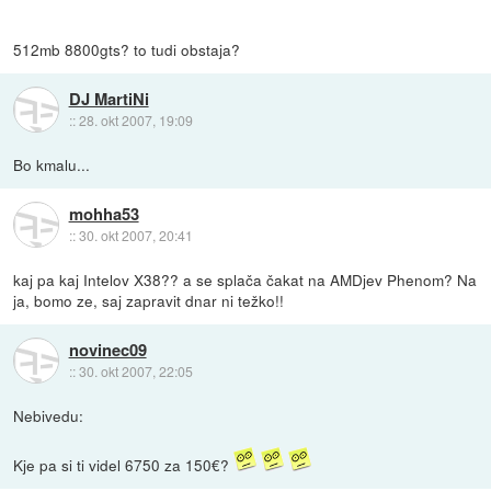
512mb 8800gts? to tudi obstaja?
DJ MartiNi
::
28. okt 2007, 19:09
Bo kmalu...
mohha53
::
30. okt 2007, 20:41
kaj pa kaj Intelov X38?? a se splača čakat na AMDjev Phenom? Na
ja, bomo ze, saj zapravit dnar ni težko!!
novinec09
::
30. okt 2007, 22:05
Nebivedu:
Kje pa si ti videl 6750 za 150€?