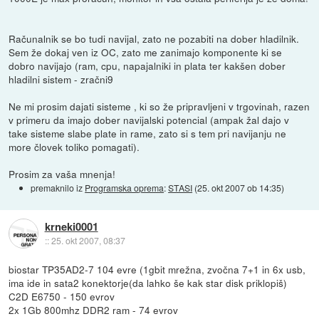
Računalnik se bo tudi navijal, zato ne pozabiti na dober hladilnik.
Sem že dokaj ven iz OC, zato me zanimajo komponente ki se
dobro navijajo (ram, cpu, napajalniki in plata ter kakšen dober
hladilni sistem - zračni9
Ne mi prosim dajati sisteme , ki so že pripravljeni v trgovinah, razen
v primeru da imajo dober navijalski potencial (ampak žal dajo v
take sisteme slabe plate in rame, zato si s tem pri navijanju ne
more človek toliko pomagati).
Prosim za vaša mnenja!
premaknilo iz
Programska oprema
:
STASI
(
25. okt 2007 ob 14:35
)
krneki0001
::
25. okt 2007, 08:37
biostar TP35AD2-7 104 evre (1gbit mrežna, zvočna 7+1 in 6x usb,
ima ide in sata2 konektorje(da lahko še kak star disk priklopiš)
C2D E6750 - 150 evrov
2x 1Gb 800mhz DDR2 ram - 74 evrov