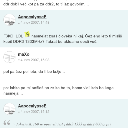
ddr dobil več kot pa za ddr2, to ti jaz govorim....
AapocalypseE
::
4. nov 2007, 14:48
F3KO, LOL
nasmejat znaš človeka ni kaj. Čez eno leto ti misliš
kupit DDR3 1333MHz? Takrat bo aktualno dosti več.
maXo
::
4. nov 2007, 15:08
pol pa čez pol leta, da ti bo lažje...
ps: lahko pa mi pošleš na zs ko bo to, bomo vidli kdo bo koga
nasmejal...
AapocalypseE
::
4. nov 2007, 15:12
v Jokerju št. 169 so opravili test z ddr3 1333 in ddr2 800 in pri