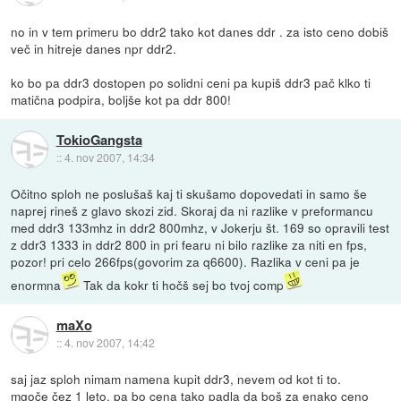
no in v tem primeru bo ddr2 tako kot danes ddr . za isto ceno dobiš
več in hitreje danes npr ddr2.
ko bo pa ddr3 dostopen po solidni ceni pa kupiš ddr3 pač klko ti
matična podpira, boljše kot pa ddr 800!
TokioGangsta
::
4. nov 2007, 14:34
Očitno sploh ne poslušaš kaj ti skušamo dopovedati in samo še
naprej rineš z glavo skozi zid. Skoraj da ni razlike v preformancu
med ddr3 133mhz in ddr2 800mhz, v Jokerju št. 169 so opravili test
z ddr3 1333 in ddr2 800 in pri fearu ni bilo razlike za niti en fps,
pozor! pri celo 266fps(govorim za q6600). Razlika v ceni pa je
enormna
Tak da kokr ti hočš sej bo tvoj comp
maXo
::
4. nov 2007, 14:42
saj jaz sploh nimam namena kupit ddr3, nevem od kot ti to.
mgoče čez 1 leto, pa bo cena tako padla da boš za enako ceno