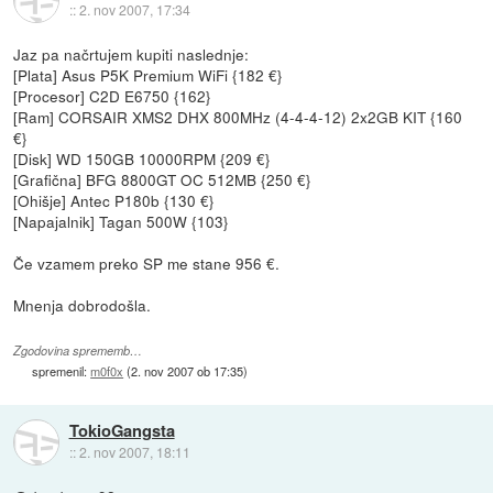
::
2. nov 2007, 17:34
Jaz pa načrtujem kupiti naslednje:
[Plata] Asus P5K Premium WiFi {182 €}
[Procesor] C2D E6750 {162}
[Ram] CORSAIR XMS2 DHX 800MHz (4-4-4-12) 2x2GB KIT {160
€}
[Disk] WD 150GB 10000RPM {209 €}
[Grafična] BFG 8800GT OC 512MB {250 €}
[Ohišje] Antec P180b {130 €}
[Napajalnik] Tagan 500W {103}
Če vzamem preko SP me stane 956 €.
Mnenja dobrodošla.
Zgodovina sprememb…
spremenil:
m0f0x
(
2. nov 2007 ob 17:35
)
TokioGangsta
::
2. nov 2007, 18:11