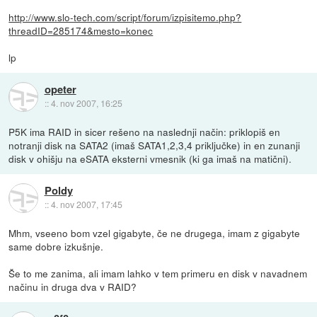
http://www.slo-tech.com/script/forum/izpisitemo.php?
threadID=285174&mesto=konec
lp
opeter
::
4. nov 2007, 16:25
P5K ima RAID in sicer rešeno na naslednji način: priklopiš en
notranji disk na SATA2 (imaš SATA1,2,3,4 priključke) in en zunanji
disk v ohišju na eSATA eksterni vmesnik (ki ga imaš na matični).
Poldy
::
4. nov 2007, 17:45
Mhm, vseeno bom vzel gigabyte, če ne drugega, imam z gigabyte
same dobre izkušnje.
Še to me zanima, ali imam lahko v tem primeru en disk v navadnem
načinu in druga dva v RAID?