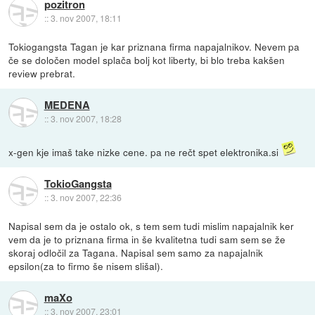
pozitron
::
3. nov 2007, 18:11
Tokiogangsta Tagan je kar priznana firma napajalnikov. Nevem pa
če se določen model splača bolj kot liberty, bi blo treba kakšen
review prebrat.
MEDENA
::
3. nov 2007, 18:28
x-gen kje imaš take nizke cene. pa ne rečt spet elektronika.si
TokioGangsta
::
3. nov 2007, 22:36
Napisal sem da je ostalo ok, s tem sem tudi mislim napajalnik ker
vem da je to priznana firma in še kvalitetna tudi sam sem se že
skoraj odločil za Tagana. Napisal sem samo za napajalnik
epsilon(za to firmo še nisem slišal).
maXo
::
3. nov 2007, 23:01