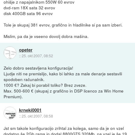
ohišje z napajalnikom 550W 60 evrov
dvd-ram 18X sata 32 evrov
disk 400GB sata 96 evrov
Tole je skupaj 381 evrov, grafično in hladilnike si pa sam izberi.
Mislim, pa da je vseeno dovolj dobra mašina.
opeter
::
25. okt 2007, 08:52
Zelo dobro sestavljena konfiguracija!
Ljudje niti ne premislijo, kako bi lahko za male denarje sestavili
spodoben računalnik.
1000 €? Zakaj bi porabil toliko? Brez zveze.
Max. 500-600 € (skupaj z grafično in DSP licenco za Win Home
Premium).
krneki0001
::
25. okt 2007, 08:58
Jst sm takole konfiguracijo zrihtal za kolega, samo da je on vzel
dodatno še 2Gb rama in dodal 8800GTS 320Mb, pa vzel je še 19