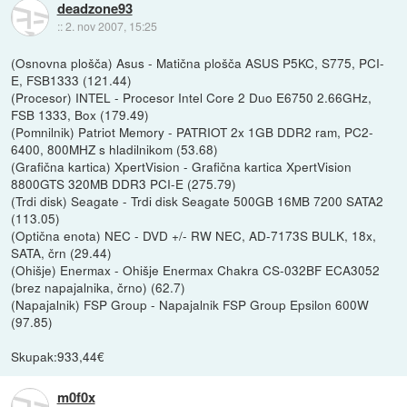
deadzone93
::
2. nov 2007, 15:25
(Osnovna plošča) Asus - Matična plošča ASUS P5KC, S775, PCI-
E, FSB1333 (121.44)
(Procesor) INTEL - Procesor Intel Core 2 Duo E6750 2.66GHz,
FSB 1333, Box (179.49)
(Pomnilnik) Patriot Memory - PATRIOT 2x 1GB DDR2 ram, PC2-
6400, 800MHZ s hladilnikom (53.68)
(Grafična kartica) XpertVision - Grafična kartica XpertVision
8800GTS 320MB DDR3 PCI-E (275.79)
(Trdi disk) Seagate - Trdi disk Seagate 500GB 16MB 7200 SATA2
(113.05)
(Optična enota) NEC - DVD +/- RW NEC, AD-7173S BULK, 18x,
SATA, črn (29.44)
(Ohišje) Enermax - Ohišje Enermax Chakra CS-032BF ECA3052
(brez napajalnika, črno) (62.7)
(Napajalnik) FSP Group - Napajalnik FSP Group Epsilon 600W
(97.85)
Skupak:933,44€
m0f0x