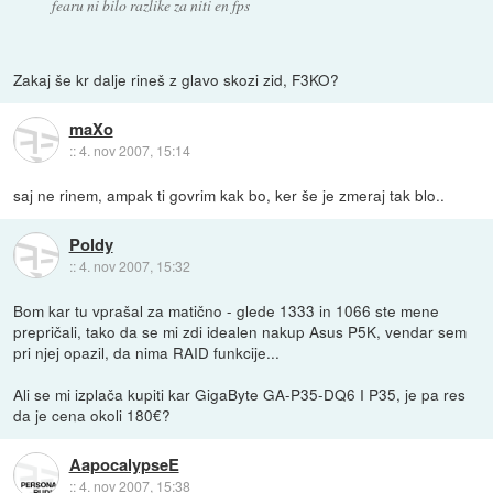
fearu ni bilo razlike za niti en fps
Zakaj še kr dalje rineš z glavo skozi zid, F3KO?
maXo
::
4. nov 2007, 15:14
saj ne rinem, ampak ti govrim kak bo, ker še je zmeraj tak blo..
Poldy
::
4. nov 2007, 15:32
Bom kar tu vprašal za matično - glede 1333 in 1066 ste mene
prepričali, tako da se mi zdi idealen nakup Asus P5K, vendar sem
pri njej opazil, da nima RAID funkcije...
Ali se mi izplača kupiti kar GigaByte GA-P35-DQ6 I P35, je pa res
da je cena okoli 180€?
AapocalypseE
::
4. nov 2007, 15:38