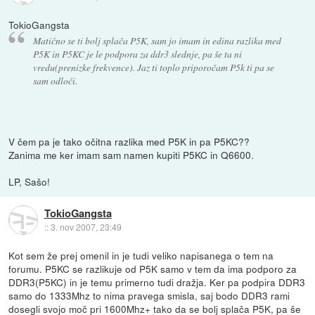
TokioGangsta
Matično se ti bolj splača P5K, sam jo imam in edina razlika med
P5K in P5KC je le podpora za ddr3 slednje, pa še ta ni
vredu(prenizke frekvence). Jaz ti toplo priporočam P5k ti pa se
sam odloči.
V čem pa je tako očitna razlika med P5K in pa P5KC??
Zanima me ker imam sam namen kupiti P5KC in Q6600.
LP, Sašo!
TokioGangsta
::
3. nov 2007, 23:49
Kot sem že prej omenil in je tudi veliko napisanega o tem na
forumu. P5KC se razlikuje od P5K samo v tem da ima podporo za
DDR3(P5KC) in je temu primerno tudi dražja. Ker pa podpira DDR3
samo do 1333Mhz to nima pravega smisla, saj bodo DDR3 rami
dosegli svojo moč pri 1600Mhz+ tako da se bolj splača P5K, pa še