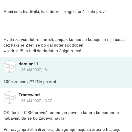
Rami so s hladilniki, kaki dobri timingi bi prišli zelo prav!
Hvala za vse dobre zamisli, ampak kompo se kupuje za dlje časa,
čez kakšne 2 leti se bo dal noter spodoben
4-jedrnik!!! In tudi še dodatno 2giga rama!
damjan11
::
26. okt 2007, 18:11
100e za comp???Ne ga srat
Tradewind
::
28. okt 2007, 13:37
OK, če je 1000€ preveč, potem pa povejte katere komponente
nabavim, da se bo zadeva navila!
Pri navijanju želim iti zmeraj do zgornje meje za zračno hlajanje.