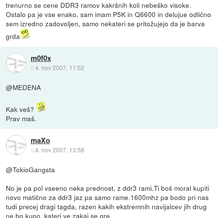
trenurno se cene DDR3 ramov kakršnih koli nebeško visoke.
Ostalo pa je vse enako, sam imam P5K in Q6600 in delujue odlično
sem izredno zadovoljen, samo nekateri se pritožujejo da je barva
grda
m0f0x
::
4. nov 2007, 11:52
@MEDENA
Kak veš?
Prav maš.
maXo
::
4. nov 2007, 13:58
@TokioGangsta
No je pa pol vseeno neka prednost, z ddr3 rami.Ti boš moral kupiti
novo matično za ddr3 jaz pa samo rame.1600mhz pa bodo pri nas
tudi precej dragi tagda, razen kakih ekstremnih navijalcev jih drug
ne bo kupo, kateri ve zakaj se gre.