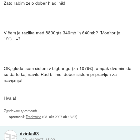
Zato rabim zelo dober hladilnik!
V čem je razlika med 8800gts 340mb in 640mb? (Monitor je
19")...=?
OK, gledal sem sistem v bigbangu (za 1079€), ampak dvomim da
se da to kaj naviti. Rad bi imel dober sistem pripravljen za
navijanje!
Hvala!
Zgodovina sprememb…
spremenil:
Tradewind
(
28. okt 2007 ob 13:37
)
dzinks63
::
28. okt 2007, 15:02