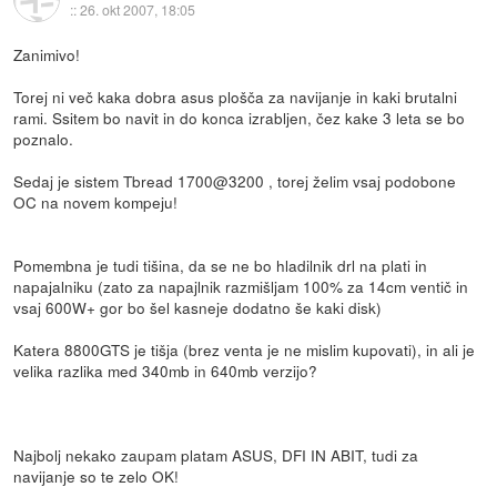
::
26. okt 2007, 18:05
Zanimivo!
Torej ni več kaka dobra asus plošča za navijanje in kaki brutalni
rami. Ssitem bo navit in do konca izrabljen, čez kake 3 leta se bo
poznalo.
Sedaj je sistem Tbread 1700@3200 , torej želim vsaj podobone
OC na novem kompeju!
Pomembna je tudi tišina, da se ne bo hladilnik drl na plati in
napajalniku (zato za napajlnik razmišljam 100% za 14cm ventič in
vsaj 600W+ gor bo šel kasneje dodatno še kaki disk)
Katera 8800GTS je tišja (brez venta je ne mislim kupovati), in ali je
velika razlika med 340mb in 640mb verzijo?
Najbolj nekako zaupam platam ASUS, DFI IN ABIT, tudi za
navijanje so te zelo OK!