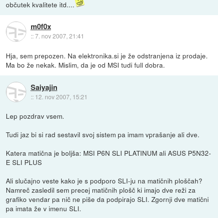
občutek kvalitete itd....
m0f0x
::
7. nov 2007, 21:41
Hja, sem prepozen. Na elektronika.si je že odstranjena iz prodaje.
Ma bo že nekak. Mislim, da je od MSI tudi full dobra.
Saiyajin
::
12. nov 2007, 15:21
Lep pozdrav vsem.
Tudi jaz bi si rad sestavil svoj sistem pa imam vprašanje ali dve.
Katera matična je boljša: MSI P6N SLI PLATINUM ali ASUS P5N32-
E SLI PLUS
Ali slučajno veste kako je s podporo SLI-ju na matičnih ploščah?
Namreč zasledil sem precej matičnih plošč ki imajo dve reži za
grafiko vendar pa nič ne piše da podpirajo SLI. Zgornji dve matični
pa imata že v imenu SLI.