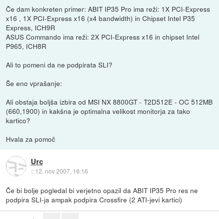
Če dam konkreten primer: ABIT IP35 Pro ima reži: 1X PCI-Express
x16 , 1X PCI-Express x16 (x4 bandwidth) in Chipset Intel P35
Express, ICH9R
ASUS Commando ima reži: 2X PCI-Express x16 in chipset Intel
P965, ICH8R
Ali to pomeni da ne podpirata SLI?
Še eno vprašanje:
Ali obstaja boljša izbira od MSI NX 8800GT - T2D512E - OC 512MB
(660,1900) in kakšna je optimalna velikost monitorja za tako
kartico?
Hvala za pomoč
Urc
::
12. nov 2007, 16:16
Če bi bolje pogledal bi verjetno opazil da ABIT IP35 Pro res ne
podpira SLI-ja ampak podpira Crossfire (2 ATI-jevi kartici)