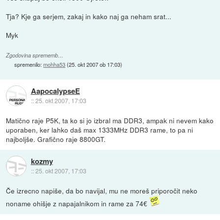
Tja? Kje ga serjem, zakaj in kako naj ga neham srat...
Myk
Zgodovina sprememb…
spremenilo:
mohha53
(
25. okt 2007 ob 17:03
)
AapocalypseE
::
25. okt 2007, 17:03
Matično raje P5K, ta ko si jo izbral ma DDR3, ampak ni nevem kako
uporaben, ker lahko daš max 1333MHz DDR3 rame, to pa ni
najboljše. Grafično raje 8800GT.
kozmy
::
25. okt 2007, 17:03
Če izrecno napiše, da bo navijal, mu ne moreš priporočit neko
noname ohišje z napajalnikom in rame za 74€