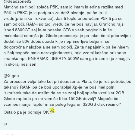
@deadzone92
Matično se ti bolj splača P5K, sam jo imam in edina razlika med
P5K in P5KC je le podpora za ddr3 slednje, pa še ta ni
vredu(prenizke frekvence). Jaz ti toplo priporočam P5k ti pa se
sam odloči. RAM-i so tudi vredu če ne boš navijal. Grafično rajši
izberi 8800GT saj le-ta poseka GTS v vseh pogledih in še
malenkost cenejša je. Glede procesorja je pa tako: če si pripravljen
dodati še 80€ dobiš quada ki je neprimerljivo boljši in še
dolgoročna naložba a se sam odloči. Za ta napajalnik pa še nisem
slišal(mogoče moja nerazgledanost), raje vzemi kakšno priznano
znamko npr. ENERMAX LIBERTY 500W sam ga imam in je zmogljiv
in skoraj neslišen.
@X-gen
Za procesor velja tako kot pri deadzonu. Plata, če jo res potrebuješ
takšno? RAM-i pa če boš uporabljal Xp-je ne boš imel polni
izkoristek tako da msilim da se za zdaj bolj splača vzeti kar 2GB.
Glede raptorja pa ne vem če ti bo 150GB dovolj? Mogoče če
vzameš manjši raptor in še poleg tega en 320GB disk recimo?
Ostalo pa je pomoje OK
lp