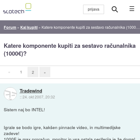
☰
Forum
»
Kaj kupiti
»
Katere komponente kupiti za sestavo računalnika (1000€)?
Katere komponente kupiti za sestavo računalnika
(1000€)?
«
1
2
»
Tradewind
::
24. okt 2007, 20:32
Sistem naj bo INTEL!
Igrale se bodo igre, kakšen pinnacle video, in multimedijske
zadeve!
1000E je max proračun, monitor in vsa ostala periferija je že doma!