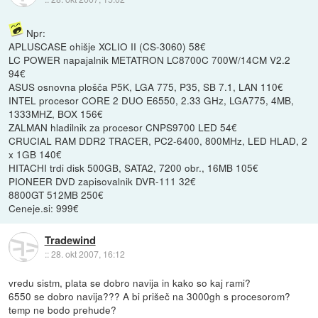
Npr:
APLUSCASE ohišje XCLIO II (CS-3060) 58€
LC POWER napajalnik METATRON LC8700C 700W/14CM V2.2
94€
ASUS osnovna plošča P5K, LGA 775, P35, SB 7.1, LAN 110€
INTEL procesor CORE 2 DUO E6550, 2.33 GHz, LGA775, 4MB,
1333MHZ, BOX 156€
ZALMAN hladilnik za procesor CNPS9700 LED 54€
CRUCIAL RAM DDR2 TRACER, PC2-6400, 800MHz, LED HLAD, 2
x 1GB 140€
HITACHI trdi disk 500GB, SATA2, 7200 obr., 16MB 105€
PIONEER DVD zapisovalnik DVR-111 32€
8800GT 512MB 250€
Ceneje.si: 999€
Tradewind
::
28. okt 2007, 16:12
vredu sistm, plata se dobro navija in kako so kaj rami?
6550 se dobro navija??? A bi prišeč na 3000gh s procesorom?
temp ne bodo prehude?