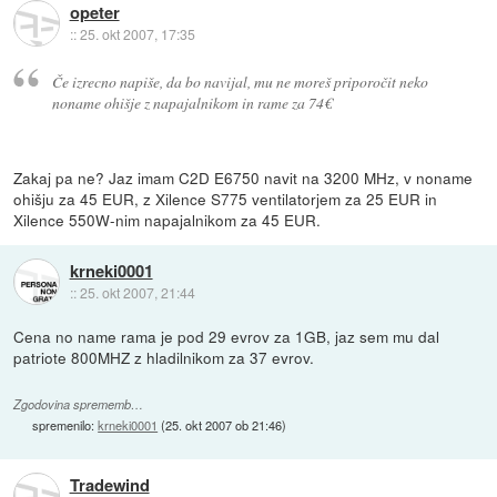
opeter
::
25. okt 2007, 17:35
Če izrecno napiše, da bo navijal, mu ne moreš priporočit neko
noname ohišje z napajalnikom in rame za 74€
Zakaj pa ne? Jaz imam C2D E6750 navit na 3200 MHz, v noname
ohišju za 45 EUR, z Xilence S775 ventilatorjem za 25 EUR in
Xilence 550W-nim napajalnikom za 45 EUR.
krneki0001
::
25. okt 2007, 21:44
Cena no name rama je pod 29 evrov za 1GB, jaz sem mu dal
patriote 800MHZ z hladilnikom za 37 evrov.
Zgodovina sprememb…
spremenilo:
krneki0001
(
25. okt 2007 ob 21:46
)
Tradewind