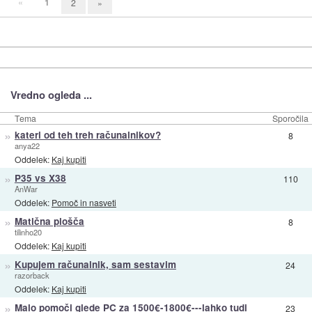
«
1
2
»
Vredno ogleda ...
Tema
Sporočila
»
kateri od teh treh računalnikov?
8
anya22
Oddelek:
Kaj kupiti
»
P35 vs X38
110
AnWar
Oddelek:
Pomoč in nasveti
»
Matična plošča
8
tilinho20
Oddelek:
Kaj kupiti
»
Kupujem računalnik, sam sestavim
24
razorback
Oddelek:
Kaj kupiti
»
Malo pomoči glede PC za 1500€-1800€---lahko tudi
23