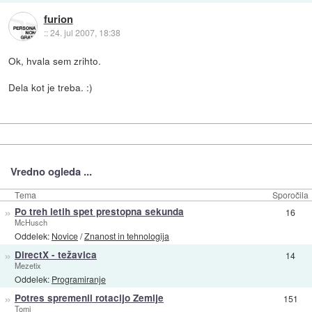
furion
::
24. jul 2007, 18:38
Ok, hvala sem zrihto.
Dela kot je treba. :)
Vredno ogleda ...
Tema
Sporočila
»
Po treh letih spet prestopna sekunda
16
McHusch
Oddelek:
Novice
/
Znanost in tehnologija
»
DirectX - težavica
14
Mezetix
Oddelek:
Programiranje
»
Potres spremenil rotacijo Zemlje
151
Tomi