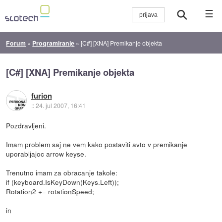
☰
Forum
»
Programiranje
»
[C#] [XNA] Premikanje objekta
[C#] [XNA] Premikanje objekta
furion
::
24. jul 2007, 16:41
Pozdravljeni.
Imam problem saj ne vem kako postaviti avto v premikanje
uporabljajoc arrow keyse.
Trenutno imam za obracanje takole:
if (keyboard.IsKeyDown(Keys.Left));
Rotation2 += rotationSpeed;
in