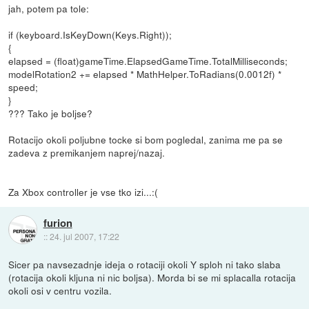
jah, potem pa tole:
if (keyboard.IsKeyDown(Keys.Right));
{
elapsed = (float)gameTime.ElapsedGameTime.TotalMilliseconds;
modelRotation2 += elapsed * MathHelper.ToRadians(0.0012f) *
speed;
}
??? Tako je boljse?
Rotacijo okoli poljubne tocke si bom pogledal, zanima me pa se
zadeva z premikanjem naprej/nazaj.
Za Xbox controller je vse tko izi...:(
furion
::
24. jul 2007, 17:22
Sicer pa navsezadnje ideja o rotaciji okoli Y sploh ni tako slaba
(rotacija okoli kljuna ni nic boljsa). Morda bi se mi splacalla rotacija
okoli osi v centru vozila.