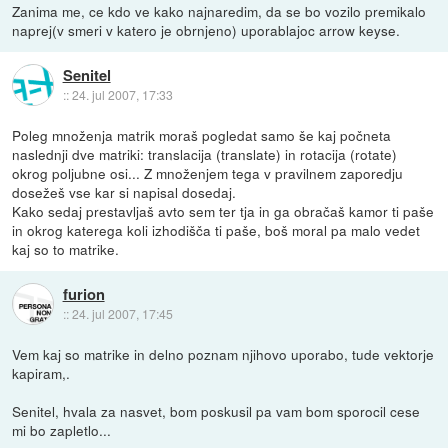
Zanima me, ce kdo ve kako najnaredim, da se bo vozilo premikalo
naprej(v smeri v katero je obrnjeno) uporablajoc arrow keyse.
Senitel
::
24. jul 2007, 17:33
Poleg množenja matrik moraš pogledat samo še kaj počneta
naslednji dve matriki: translacija (translate) in rotacija (rotate)
okrog poljubne osi... Z množenjem tega v pravilnem zaporedju
dosežeš vse kar si napisal dosedaj.
Kako sedaj prestavljaš avto sem ter tja in ga obračaš kamor ti paše
in okrog katerega koli izhodišča ti paše, boš moral pa malo vedet
kaj so to matrike.
furion
::
24. jul 2007, 17:45
Vem kaj so matrike in delno poznam njihovo uporabo, tude vektorje
kapiram,.
Senitel, hvala za nasvet, bom poskusil pa vam bom sporocil cese
mi bo zapletlo...