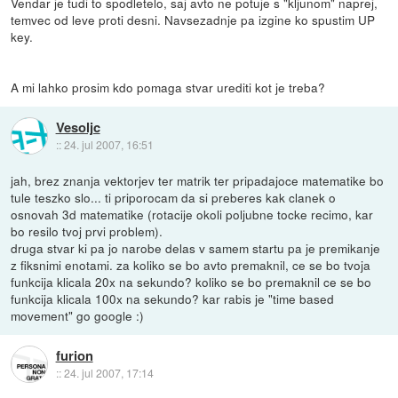
Vendar je tudi to spodletelo, saj avto ne potuje s "kljunom" naprej,
temvec od leve proti desni. Navsezadnje pa izgine ko spustim UP
key.
A mi lahko prosim kdo pomaga stvar urediti kot je treba?
Vesoljc
::
24. jul 2007, 16:51
jah, brez znanja vektorjev ter matrik ter pripadajoce matematike bo
tule teszko slo... ti priporocam da si preberes kak clanek o
osnovah 3d matematike (rotacije okoli poljubne tocke recimo, kar
bo resilo tvoj prvi problem).
druga stvar ki pa jo narobe delas v samem startu pa je premikanje
z fiksnimi enotami. za koliko se bo avto premaknil, ce se bo tvoja
funkcija klicala 20x na sekundo? koliko se bo premaknil ce se bo
funkcija klicala 100x na sekundo? kar rabis je "time based
movement" go google :)
furion
::
24. jul 2007, 17:14