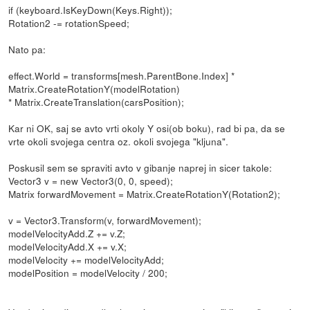
if (keyboard.IsKeyDown(Keys.Right));
Rotation2 -= rotationSpeed;
Nato pa:
effect.World = transforms[mesh.ParentBone.Index] *
Matrix.CreateRotationY(modelRotation)
* Matrix.CreateTranslation(carsPosition);
Kar ni OK, saj se avto vrti okoly Y osi(ob boku), rad bi pa, da se
vrte okoli svojega centra oz. okoli svojega "kljuna".
Poskusil sem se spraviti avto v gibanje naprej in sicer takole:
Vector3 v = new Vector3(0, 0, speed);
Matrix forwardMovement = Matrix.CreateRotationY(Rotation2);
v = Vector3.Transform(v, forwardMovement);
modelVelocityAdd.Z += v.Z;
modelVelocityAdd.X += v.X;
modelVelocity += modelVelocityAdd;
modelPosition = modelVelocity / 200;