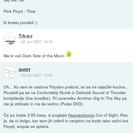
Pink Floyd - Time
bi kmalu pozabil :)
T-h-o-r
::
20. jun 2007, 14:14
Ma kr celi Dark Side of the Moon
zcetrt
::
20. jun 2007, 14:40
Oh... Ko sem le naslove Floydov prebral, so se mi naježile kocine...
Pozabili pa se na Confortably Numb iz Delicate Sound of Thunder
kompilacije (live izvedba). Pri posnetku Another Gig In The Sky pa
me je oblivalo in me še vedno (Pulse DVD).
Če pa imate 3:55 časa, si poglejte
Hooverphonic
Out of Sight. Res
je, da ni dolgo, kar sem jih odkril in verjetno ne bodo tako večni kot
Floydi, ampak se splača.