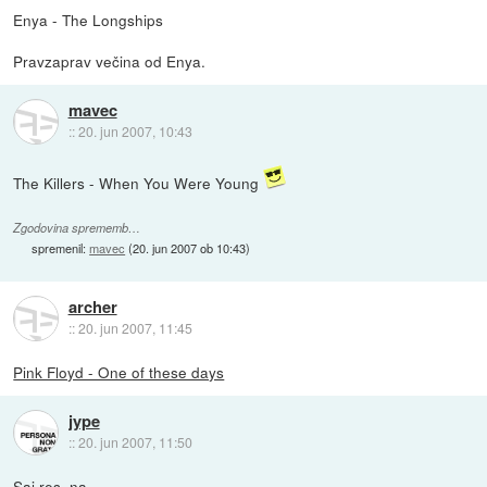
Enya - The Longships
Pravzaprav večina od Enya.
mavec
::
20. jun 2007, 10:43
The Killers - When You Were Young
Zgodovina sprememb…
spremenil:
mavec
(
20. jun 2007 ob 10:43
)
archer
::
20. jun 2007, 11:45
Pink Floyd - One of these days
jype
::
20. jun 2007, 11:50
Saj res, na