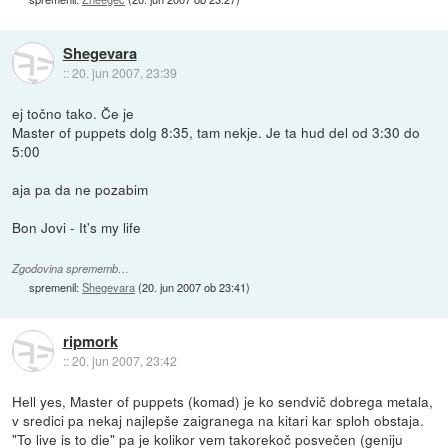
Shegevara
::
20. jun 2007, 23:39
ej točno tako. Če je
Master of puppets dolg 8:35, tam nekje. Je ta hud del od 3:30 do
5:00
aja pa da ne pozabim
Bon Jovi - It's my life
Zgodovina sprememb…
spremenil:
Shegevara
(
20. jun 2007 ob 23:41
)
ripmork
::
20. jun 2007, 23:42
Hell yes, Master of puppets (komad) je ko sendvič dobrega metala,
v sredici pa nekaj najlepše zaigranega na kitari kar sploh obstaja.
"To live is to die" pa je kolikor vem takorekoč posvečen (geniju