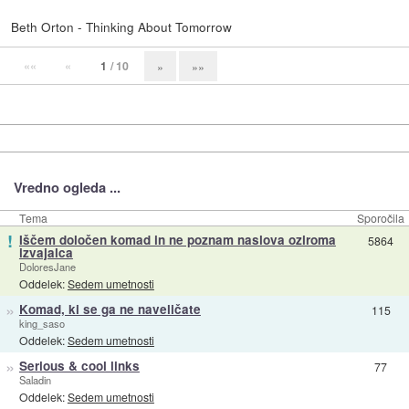
Beth Orton - Thinking About Tomorrow
««
«
1
/ 10
»
»»
Vredno ogleda ...
Tema
Sporočila
!
Iščem določen komad in ne poznam naslova oziroma
5864
izvajalca
DoloresJane
Oddelek:
Sedem umetnosti
»
Komad, ki se ga ne naveličate
115
king_saso
Oddelek:
Sedem umetnosti
»
Serious & cool links
77
Saladin
Oddelek:
Sedem umetnosti