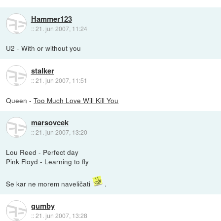
Hammer123
::
21. jun 2007, 11:24
U2 - With or without you
stalker
::
21. jun 2007, 11:51
Queen -
Too Much Love Will Kill You
marsovcek
::
21. jun 2007, 13:20
Lou Reed - Perfect day
Pink Floyd - Learning to fly
Se kar ne morem naveličati
.
gumby
::
21. jun 2007, 13:28