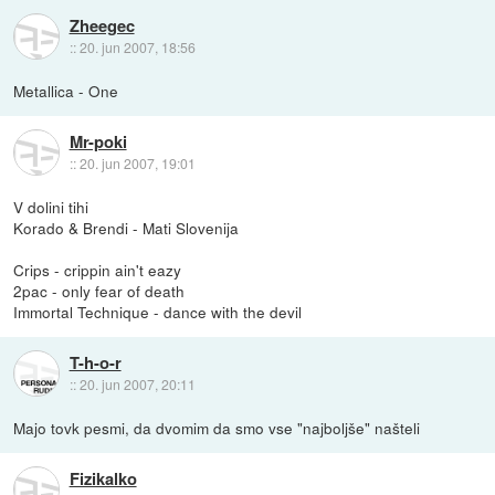
Zheegec
::
20. jun 2007, 18:56
Metallica - One
Mr-poki
::
20. jun 2007, 19:01
V dolini tihi
Korado & Brendi - Mati Slovenija
Crips - crippin ain't eazy
2pac - only fear of death
Immortal Technique - dance with the devil
T-h-o-r
::
20. jun 2007, 20:11
Majo tovk pesmi, da dvomim da smo vse "najboljše" našteli
Fizikalko