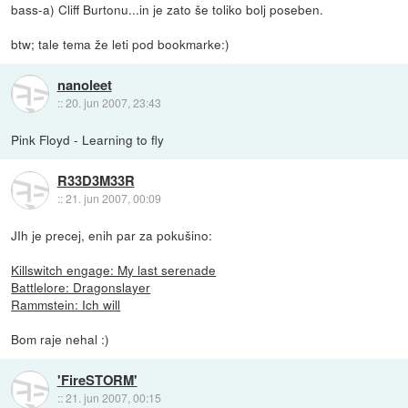
bass-a) Cliff Burtonu...in je zato še toliko bolj poseben.
btw; tale tema že leti pod bookmarke:)
nanoleet
::
20. jun 2007, 23:43
Pink Floyd - Learning to fly
R33D3M33R
::
21. jun 2007, 00:09
JIh je precej, enih par za pokušino:
Killswitch engage: My last serenade
Battlelore: Dragonslayer
Rammstein: Ich will
Bom raje nehal :)
'FireSTORM'
::
21. jun 2007, 00:15