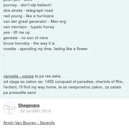
journey - don't stp believin'
dire straits - telegraph road
neil young - like a hurricane
van der graaf generator - Man-erg
van morrison - tupelo honey
yes - lift me up
genesis - no son of mine
bruce hornsby - the way it is
roxette - spending my time, fading like a flower
.
.
.
vangelis - voices
ta pa res seka
od njega so zakon se: 1492 conquest of paradise, chariots of ffire,
l'enfant, i'll find my way home, te so neoporečno zakon, za ostalo
pa presodite sami
Shegevara
::
20. jun 2007, 23:15
Armin Van Buuren - Serenity