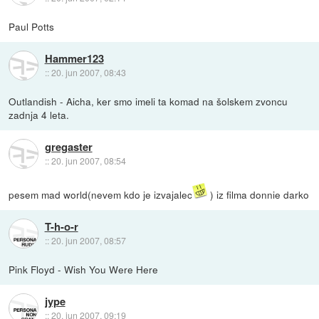
Paul Potts
Hammer123
::
20. jun 2007, 08:43
Outlandish - Aicha, ker smo imeli ta komad na šolskem zvoncu
zadnja 4 leta.
gregaster
::
20. jun 2007, 08:54
pesem mad world(nevem kdo je izvajalec
) iz filma donnie darko
T-h-o-r
::
20. jun 2007, 08:57
Pink Floyd - Wish You Were Here
jype
::
20. jun 2007, 09:19