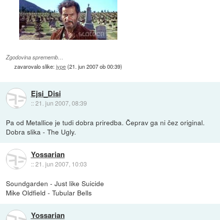
Zgodovina sprememb…
zavarovalo slike:
jype
(
21. jun 2007 ob 00:39
)
Ejsi_Disi
::
21. jun 2007, 08:39
Pa od Metallice je tudi dobra priredba. Čeprav ga ni čez original.
Dobra slika - The Ugly.
Yossarian
::
21. jun 2007, 10:03
Soundgarden - Just like Suicide
Mike Oldfield - Tubular Bells
Yossarian