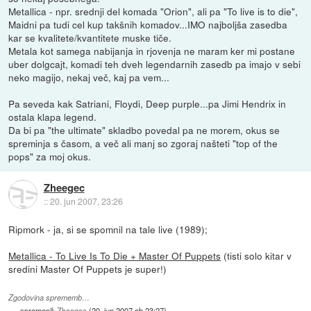
Metallica - npr. srednji del komada "Orion", ali pa "To live is to die",
Maidni pa tudi cel kup takšnih komadov...IMO najboljša zasedba
kar se kvalitete/kvantitete muske tiče.
Metala kot samega nabijanja in rjovenja ne maram ker mi postane
uber dolgcajt, komadi teh dveh legendarnih zasedb pa imajo v sebi
neko magijo, nekaj več, kaj pa vem...
Pa seveda kak Satriani, Floydi, Deep purple...pa Jimi Hendrix in
ostala klapa legend.
Da bi pa "the ultimate" skladbo povedal pa ne morem, okus se
spreminja s časom, a več ali manj so zgoraj našteti "top of the
pops" za moj okus.
Zheegec
::
20. jun 2007, 23:26
Ripmork - ja, si se spomnil na tale live (1989);
Metallica - To Live Is To Die + Master Of Puppets
(tisti solo kitar v
sredini Master Of Puppets je super!)
Zgodovina sprememb…
spremenil:
Zheegec
(
20. jun 2007 ob 23:27
)