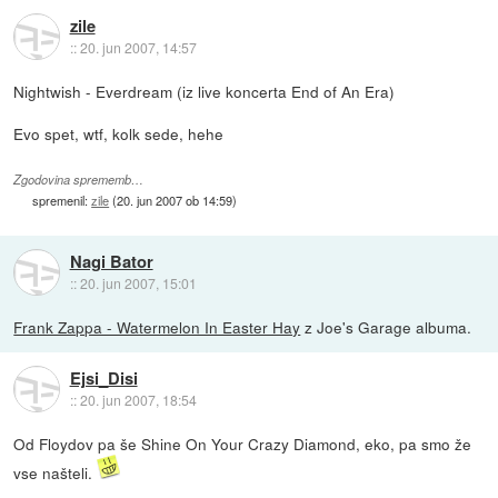
zile
::
20. jun 2007, 14:57
Nightwish - Everdream (iz live koncerta End of An Era)
Evo spet, wtf, kolk sede, hehe
Zgodovina sprememb…
spremenil:
zile
(
20. jun 2007 ob 14:59
)
Nagi Bator
::
20. jun 2007, 15:01
Frank Zappa - Watermelon In Easter Hay
z Joe's Garage albuma.
Ejsi_Disi
::
20. jun 2007, 18:54
Od Floydov pa še Shine On Your Crazy Diamond, eko, pa smo že
vse našteli.