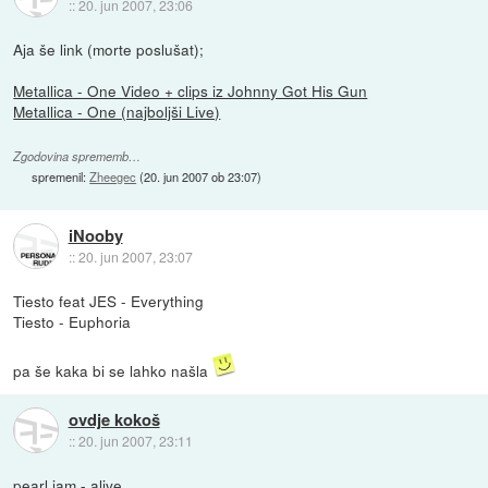
::
20. jun 2007, 23:06
Aja še link (morte poslušat);
Metallica - One Video + clips iz Johnny Got His Gun
Metallica - One (najboljši Live)
Zgodovina sprememb…
spremenil:
Zheegec
(
20. jun 2007 ob 23:07
)
iNooby
::
20. jun 2007, 23:07
Tiesto feat JES - Everything
Tiesto - Euphoria
pa še kaka bi se lahko našla
ovdje kokoš
::
20. jun 2007, 23:11
pearl jam - alive