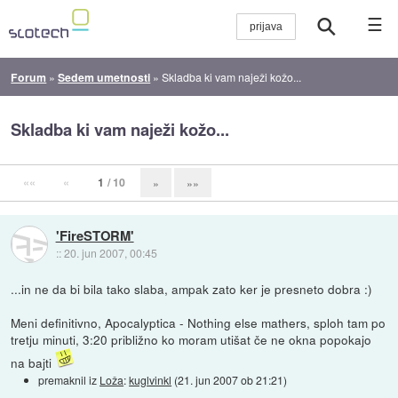
☰
Forum
»
Sedem umetnosti
»
Skladba ki vam naježi kožo...
Skladba ki vam naježi kožo...
««
«
1
/ 10
»
»»
'FireSTORM'
::
20. jun 2007, 00:45
...in ne da bi bila tako slaba, ampak zato ker je presneto dobra :)
Meni definitivno, Apocalyptica - Nothing else mathers, sploh tam po
tretju minuti, 3:20 približno ko moram utišat če ne okna popokajo
na bajti
premaknil iz
Loža
:
kuglvinkl
(
21. jun 2007 ob 21:21
)