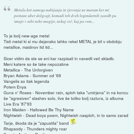
Metala kot samega nabijanja in rjovenja ne maram ker mi
postane uber dolgcajt, komadi teh dveh legendarnih zasedb pa
imajo v sebi neko magijo, nekaj več, kaj pa vem...
To je bolj new-age metal
Tisti metal ki si mu dejansko lahko rekel METAL je bil v obdobju
metallice, maidnov itd itd...
Sicer vidim da ste se eni kar razpisali in navedli več skladb.
Meni katere so še take nepozabne
Metallica - The Unforgiven
Bryan Adams - Summer od '69
Vangelis so itak legenda
Potem Enya
Guns n' Roses - November rain, sploh taka "umirjena" in na koncu
še "agresiven" slashev solo, live še toliko bolj raztura, iz albuma
Live Era '87'93
Iron Maiden - Hallowed Be Thy Name
Nightwish - Dead boys poem, Nightwish nasploh, in to samo zarad
Tarje, škoda da je "zapustila" band
Rhapsody - Thunders mighty roar