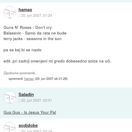
hamax
::
20. jun 2007, 01:24
Guns N' Roses - Don't cry
Balasevic - Samo da rata ne bude
terry jacks - seasons in the sun
pa se kej bi se naslo
edit. pri zadnji omenjeni mi gredo dobesedno solze na oči.
Zgodovina sprememb…
spremenil:
hamax
(
20. jun 2007 ob 01:29
)
Saladin
::
20. jun 2007, 02:01
Gus Gus - Is Jesus Your Pal
sodjdobe
::
20. jun 2007, 02:14