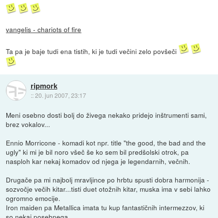
vangelis - chariots of fire
Ta pa je baje tudi ena tistih, ki je tudi večini zelo povšeči
ripmork
::
20. jun 2007, 23:17
Meni osebno dosti bolj do živega nekako pridejo inštrumenti sami,
brez vokalov...
Ennio Morricone - komadi kot npr. title "the good, the bad and the
ugly" ki mi je bil noro všeč še ko sem bil predšolski otrok, pa
nasploh kar nekaj komadov od njega je legendarnih, večnih.
Drugače pa mi najbolj mravljince po hrbtu spusti dobra harmonija -
sozvočje večih kitar...tisti duet otožnih kitar, muska ima v sebi lahko
ogromno emocije.
Iron maiden pa Metallica imata tu kup fantastičnih intermezzov, ki
so nekaj posebnega.