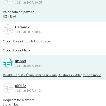
::
21. jun 2007, 10:05
Pa še toto sn pozabo:
U2 - Bad
Carmack
::
21. jun 2007, 10:44
Green Day - Church On Sunday
Green Day - Maria
gzibret
::
21. jun 2007, 10:54
Vivaldi - op. 8 - Štirje letni časi: Zima, 1. stavek - Allegro non molto
c00L3r
::
21. jun 2007, 11:03
Requiem for a dream
the X-Files