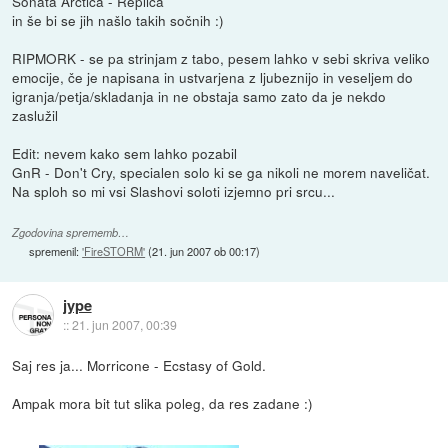
Sonata Arctica - Replica
in še bi se jih našlo takih sočnih :)
RIPMORK - se pa strinjam z tabo, pesem lahko v sebi skriva veliko
emocije, če je napisana in ustvarjena z ljubeznijo in veseljem do
igranja/petja/skladanja in ne obstaja samo zato da je nekdo
zaslužil
Edit: nevem kako sem lahko pozabil
GnR - Don't Cry, specialen solo ki se ga nikoli ne morem naveličat.
Na sploh so mi vsi Slashovi soloti izjemno pri srcu...
Zgodovina sprememb…
spremenil:
'FireSTORM'
(
21. jun 2007 ob 00:17
)
jype
::
21. jun 2007, 00:39
Saj res ja... Morricone - Ecstasy of Gold.
Ampak mora bit tut slika poleg, da res zadane :)