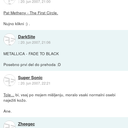
::
20. jun 2007, 21:00
Pat Metheny - The First Circle.
Nujno klikni :) .
DarkSite
::
20. jun 2007, 21:06
METALLICA - FADE TO BLACK
Posebno prvi del do prehoda :D
Super Sonic
::
20. jun 2007, 22:21
Tole...
bi, vsaj po mojem mišljenju, moralo vsaki normalni osebi
naježiti kožo.
Ane.
Zheegec