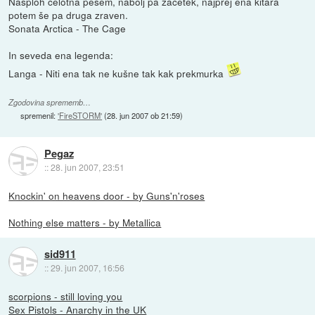
Nasploh celotna pesem, nabolj pa začetek, najprej ena kitara
potem še pa druga zraven.
Sonata Arctica - The Cage
In seveda ena legenda:
Langa - Niti ena tak ne kušne tak kak prekmurka
Zgodovina sprememb…
spremenil:
'FireSTORM'
(
28. jun 2007 ob 21:59
)
Pegaz
::
28. jun 2007, 23:51
Knockin' on heavens door - by Guns'n'roses
Nothing else matters - by Metallica
sid911
::
29. jun 2007, 16:56
scorpions - still loving you
Sex Pistols - Anarchy in the UK