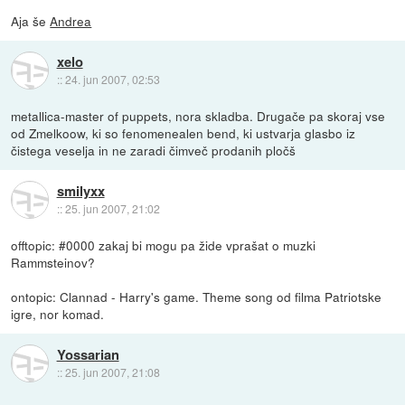
Aja še
Andrea
xelo
::
24. jun 2007, 02:53
metallica-master of puppets, nora skladba. Drugače pa skoraj vse
od Zmelkoow, ki so fenomenealen bend, ki ustvarja glasbo iz
čistega veselja in ne zaradi čimveč prodanih pločš
smilyxx
::
25. jun 2007, 21:02
offtopic: #0000 zakaj bi mogu pa žide vprašat o muzki
Rammsteinov?
ontopic: Clannad - Harry's game. Theme song od filma Patriotske
igre, nor komad.
Yossarian
::
25. jun 2007, 21:08