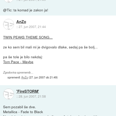
@Tic: ta komad je zakon ja!
AnZo
::
27. jun 2007, 21:44
TWIN PEAKS THEME SONG...
ze ko sem bil mali mi je dvigovalo dlake, sedaj pa še bolj...
pa še tole je bilo nekdaj:
Tom Pace - Maybe
Zgodovina sprememb…
spremenil:
AnZo
(
27. jun 2007 ob 21:49
)
'FireSTORM'
::
28. jun 2007, 21:58
Sem pozabil še dve.
Metallica - Fade to Black