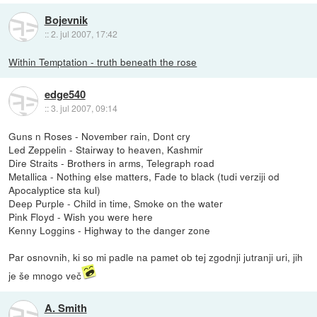
Bojevnik
::
2. jul 2007, 17:42
Within Temptation - truth beneath the rose
edge540
::
3. jul 2007, 09:14
Guns n Roses - November rain, Dont cry
Led Zeppelin - Stairway to heaven, Kashmir
Dire Straits - Brothers in arms, Telegraph road
Metallica - Nothing else matters, Fade to black (tudi verziji od
Apocalyptice sta kul)
Deep Purple - Child in time, Smoke on the water
Pink Floyd - Wish you were here
Kenny Loggins - Highway to the danger zone
Par osnovnih, ki so mi padle na pamet ob tej zgodnji jutranji uri, jih
je še mnogo več
A. Smith