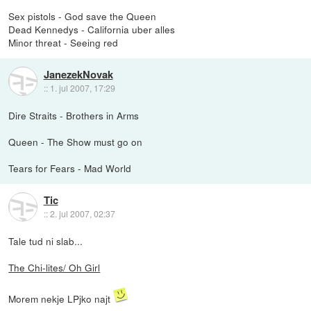
Sex pistols - God save the Queen
Dead Kennedys - California uber alles
Minor threat - Seeing red
JanezekNovak
::
1. jul 2007, 17:29
Dire Straits - Brothers in Arms
Queen - The Show must go on
Tears for Fears - Mad World
Tic
::
2. jul 2007, 02:37
Tale tud ni slab...
The Chi-lites/ Oh Girl
Morem nekje LPjko najt