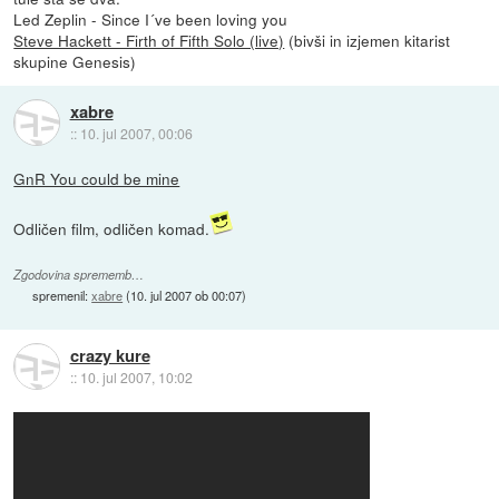
Led Zeplin - Since I´ve been loving you
Steve Hackett - Firth of Fifth Solo (live)
(bivši in izjemen kitarist
skupine Genesis)
xabre
::
10. jul 2007, 00:06
GnR You could be mine
Odličen film, odličen komad.
Zgodovina sprememb…
spremenil:
xabre
(
10. jul 2007 ob 00:07
)
crazy kure
::
10. jul 2007, 10:02