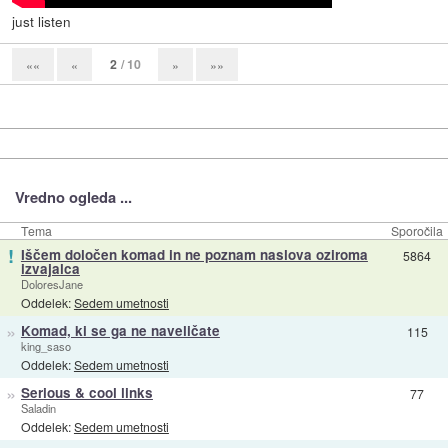
just listen
2
/ 10
««
«
»
»»
Vredno ogleda ...
Tema
Sporočila
!
Iščem določen komad in ne poznam naslova oziroma
5864
izvajalca
DoloresJane
Oddelek:
Sedem umetnosti
»
Komad, ki se ga ne naveličate
115
king_saso
Oddelek:
Sedem umetnosti
»
Serious & cool links
77
Saladin
Oddelek:
Sedem umetnosti