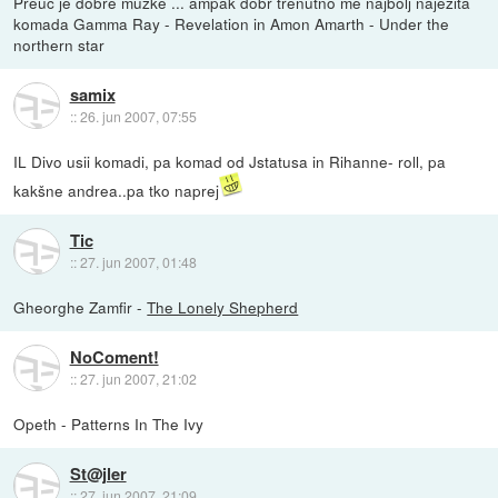
Preuč je dobre muzke ... ampak dobr trenutno me najbolj naježita
komada Gamma Ray - Revelation in Amon Amarth - Under the
northern star
samix
::
26. jun 2007, 07:55
IL Divo usii komadi, pa komad od Jstatusa in Rihanne- roll, pa
kakšne andrea..pa tko naprej
Tic
::
27. jun 2007, 01:48
Gheorghe Zamfir -
The Lonely Shepherd
NoComent!
::
27. jun 2007, 21:02
Opeth - Patterns In The Ivy
St@jler
::
27. jun 2007, 21:09