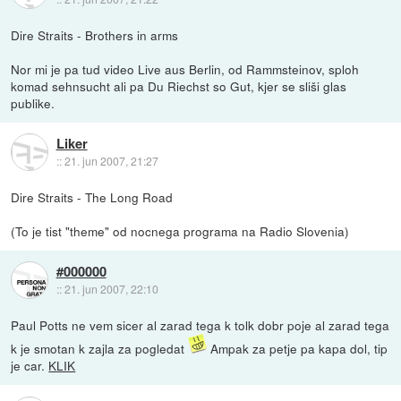
Dire Straits - Brothers in arms
Nor mi je pa tud video Live aus Berlin, od Rammsteinov, sploh
komad sehnsucht ali pa Du Riechst so Gut, kjer se sliši glas
publike.
Liker
::
21. jun 2007, 21:27
Dire Straits - The Long Road
(To je tist "theme" od nocnega programa na Radio Slovenia)
#000000
::
21. jun 2007, 22:10
Paul Potts ne vem sicer al zarad tega k tolk dobr poje al zarad tega
k je smotan k zajla za pogledat
Ampak za petje pa kapa dol, tip
je car.
KLIK