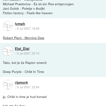
Michael Praetorius - Es ist ein Ros entsprungen
Jani Golob - Poletje v školjki
Fiction factory - Feels like heaven
lymph
::
9. jul 2007, 18:48
Robert Plant - Morning Dew
Ejsi_Disi
::
9. jul 2007, 22:15
Tako, kot je že Raptor omenil:
Deep Purple - Child In Time
ripmork
::
9. jul 2007, 22:54
jp, Child in time je hud komad
tule sta še dva: