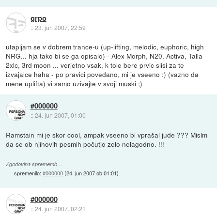
grpo
::
23. jun 2007, 22:59
utapljam se v dobrem trance-u (up-lifting, melodic, euphoric, high
NRG... hja tako bi se ga opisalo) - Alex Morph, N20, Activa, Talla
2xlc, 3rd moon ... verjetno vsak, k tole bere prvic slisi za te
izvajalce haha - po pravici povedano, mi je vseeno :) (vazno da
mene uplifta) vi samo uzivajte v svoji muski ;)
#000000
::
24. jun 2007, 01:00
Ramstain mi je skor cool, ampak vseeno bi vprašal jude ??? Mislm
da se ob njihovih pesmih počutjo zelo nelagodno. !!!
Zgodovina sprememb…
spremenilo:
#000000
(
24. jun 2007 ob 01:01
)
#000000
::
24. jun 2007, 02:21