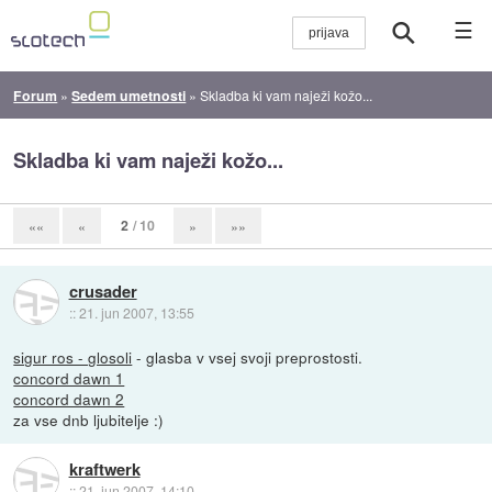
☰
Forum
»
Sedem umetnosti
»
Skladba ki vam naježi kožo...
Skladba ki vam naježi kožo...
2
/ 10
««
«
»
»»
crusader
::
21. jun 2007, 13:55
sigur ros - glosoli
- glasba v vsej svoji preprostosti.
concord dawn 1
concord dawn 2
za vse dnb ljubitelje :)
kraftwerk
::
21. jun 2007, 14:10