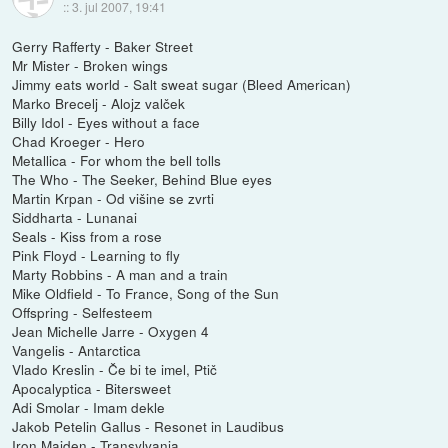
::
3. jul 2007, 19:41
Gerry Rafferty - Baker Street
Mr Mister - Broken wings
Jimmy eats world - Salt sweat sugar (Bleed American)
Marko Brecelj - Alojz valček
Billy Idol - Eyes without a face
Chad Kroeger - Hero
Metallica - For whom the bell tolls
The Who - The Seeker, Behind Blue eyes
Martin Krpan - Od višine se zvrti
Siddharta - Lunanai
Seals - Kiss from a rose
Pink Floyd - Learning to fly
Marty Robbins - A man and a train
Mike Oldfield - To France, Song of the Sun
Offspring - Selfesteem
Jean Michelle Jarre - Oxygen 4
Vangelis - Antarctica
Vlado Kreslin - Če bi te imel, Ptič
Apocalyptica - Bitersweet
Adi Smolar - Imam dekle
Jakob Petelin Gallus - Resonet in Laudibus
Iron Maiden - Transylvania