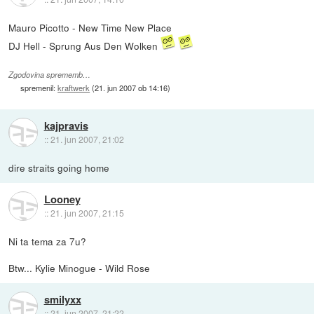
Mauro Picotto - New Time New Place
DJ Hell - Sprung Aus Den Wolken
Zgodovina sprememb…
spremenil:
kraftwerk
(
21. jun 2007 ob 14:16
)
kajpravis
::
21. jun 2007, 21:02
dire straits going home
Looney
::
21. jun 2007, 21:15
Ni ta tema za 7u?
Btw... Kylie Minogue - Wild Rose
smilyxx
::
21. jun 2007, 21:22