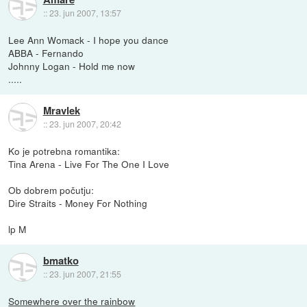
::
23. jun 2007, 13:57
Lee Ann Womack - I hope you dance
ABBA - Fernando
Johnny Logan - Hold me now
.....
Mravlek
::
23. jun 2007, 20:42
Ko je potrebna romantika:
Tina Arena - Live For The One I Love
Ob dobrem počutju:
Dire Straits - Money For Nothing
lp M
bmatko
::
23. jun 2007, 21:55
Somewhere over the rainbow