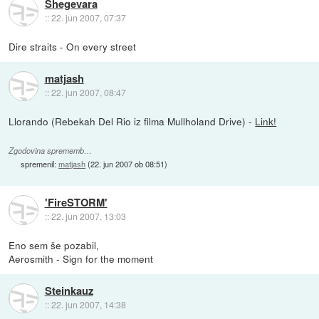
Shegevara
::
22. jun 2007, 07:37
Dire straits - On every street
matjash
::
22. jun 2007, 08:47
Llorando (Rebekah Del Rio iz filma Mullholand Drive) -
Link!
Zgodovina sprememb…
spremenil:
matjash
(
22. jun 2007 ob 08:51
)
'FireSTORM'
::
22. jun 2007, 13:03
Eno sem še pozabil,
Aerosmith - Sign for the moment
Steinkauz
::
22. jun 2007, 14:38