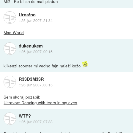
Mi2 - Ko bil sn še mali pizdun
Uros!no
::
25. jun 2007, 21:34
Mad World
dukenukem
::
26. jun 2007, 00:15
klikenzi
scooter mi vedno fajn naježi kožo
R33D3M33R
::
26. jun 2007, 00:15
Sem skoraj pozabil:
Ultravox: Dancing with tears in my eyes
WTF?
::
26. jun 2007, 07:33