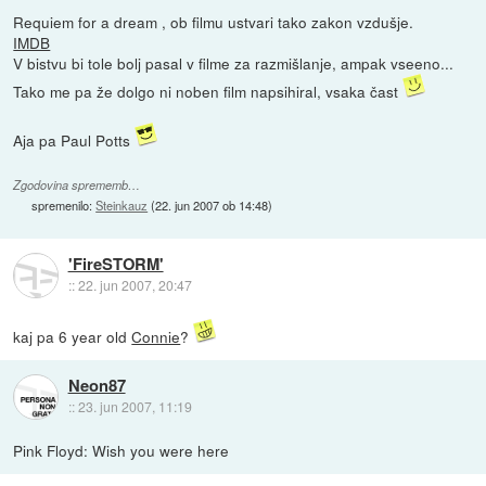
Requiem for a dream , ob filmu ustvari tako zakon vzdušje.
IMDB
V bistvu bi tole bolj pasal v filme za razmišlanje, ampak vseeno...
Tako me pa že dolgo ni noben film napsihiral, vsaka čast
Aja pa Paul Potts
Zgodovina sprememb…
spremenilo:
Steinkauz
(
22. jun 2007 ob 14:48
)
'FireSTORM'
::
22. jun 2007, 20:47
kaj pa 6 year old
Connie
?
Neon87
::
23. jun 2007, 11:19
Pink Floyd: Wish you were here