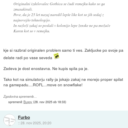
Originalni izdelovalec Gothica se čudi remejku kako so ga
zmasakirali.
Pove, da je 25 let nazaj naredil lepše like kot so jih sedaj z
najnovejšo tehnologijo.
In razloži zakaj so poslali v kolonijo lepe ženske ne pa možače
Karen kot so v remejku.
kje si razbral originalen problem samo ti ves. Zakljucke po svoje pa
delate radi po vase seveda
Zadeva je dost enostavna. Ne kupis spila pa je.
Tako kot na simulatorju rally-ja jokajo zakaj ne morejo proper spilat
na gamepadu....ROFL...move on snowflake!
Zgodovina sprememb…
spremenil:
Buggy
(
28. nov 2025 ob 18:33
)
Furbo
::
28. nov 2025, 20:20