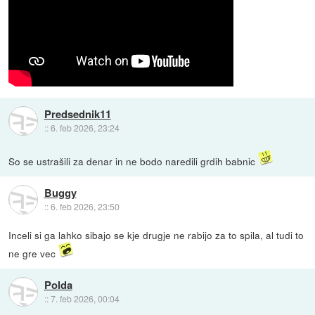
Predsednik11
::
6. feb 2026, 23:24
So se ustrašili za denar in ne bodo naredili grdih babnic
Buggy
::
6. feb 2026, 23:50
Inceli si ga lahko sibajo se kje drugje ne rabijo za to spila, al tudi to
ne gre vec
Polda
::
7. feb 2026, 00:04