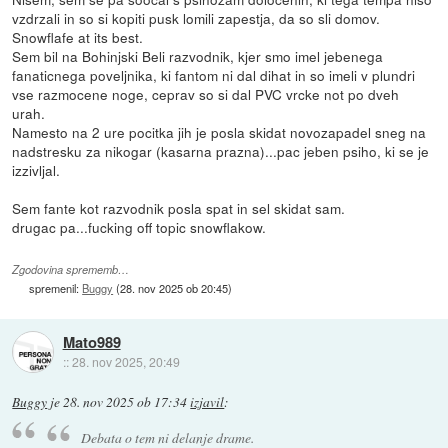
vzdrzali in so si kopiti pusk lomili zapestja, da so sli domov.
Snowflafe at its best.
Sem bil na Bohinjski Beli razvodnik, kjer smo imel jebenega
fanaticnega poveljnika, ki fantom ni dal dihat in so imeli v plundri
vse razmocene noge, ceprav so si dal PVC vrcke not po dveh
urah.
Namesto na 2 ure pocitka jih je posla skidat novozapadel sneg na
nadstresku za nikogar (kasarna prazna)...pac jeben psiho, ki se je
izzivljal.
Sem fante kot razvodnik posla spat in sel skidat sam.
drugac pa...fucking off topic snowflakow.
Zgodovina sprememb…
spremenil:
Buggy
(
28. nov 2025 ob 20:45
)
Mato989
::
28. nov 2025, 20:49
Buggy
je
28. nov 2025 ob 17:34
izjavil
:
Debata o tem ni delanje drame.