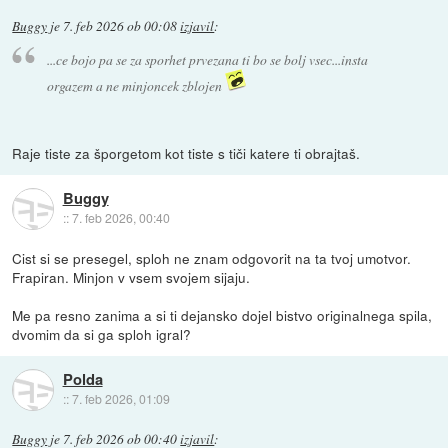
Buggy
je
7. feb 2026 ob 00:08
izjavil
:
...ce bojo pa se za sporhet prvezana ti bo se bolj vsec...insta
orgazem a ne minjoncek zblojen
Raje tiste za šporgetom kot tiste s tiči katere ti obrajtaš.
Buggy
::
7. feb 2026, 00:40
Cist si se presegel, sploh ne znam odgovorit na ta tvoj umotvor.
Frapiran. Minjon v vsem svojem sijaju.
Me pa resno zanima a si ti dejansko dojel bistvo originalnega spila,
dvomim da si ga sploh igral?
Polda
::
7. feb 2026, 01:09
Buggy
je
7. feb 2026 ob 00:40
izjavil
: