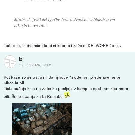
Mislim, da je bil del zgodbe dostava žensk za vodilne. Ne vem
zakaj bi to ven črtal.
Točno to, in dvomim da bi si kdorkoli zaželel DEI WOKE žensk
Izi
::
7. feb 2026, 13:05
Kot kaže so se ustrašili da njihove "moderne" predelave ne bi
nihče kupil.
Tista sužnja ki jo na začetku pošljejo v kamp je spet tam kjer mora
biti. Še je upanje za ta Remake