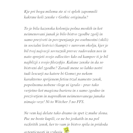
Kje pri bogu milemu ste si vi sploh zapomnili
kakrsne koli zenske v Gothic originalu?
To je bila kazenska kolonija polna moskih in kot
neimenovani junak je bilo bistvo zgodbe zgolj in
samo preziveti in povzpenjanje po osebnostni (skili)
in socialni lestvici (kampi) v surovem okolju, kjer je
bil tvoj najvecji sovraznik prevec radoveden nos in
nato sprejeti svojo odlocitev kdo od kampov ti je bil
najblizji s svojo filozofijo. Kaksne zenske in da so
bistveni del zgodbe? Zaradi mene so lahko notri
tudi lescurji na katere bi Gomez po nekem
karakterno sprijenem fetisu trzal namesto zensk,
popolnoma nobene vloge ni igralo - prav tako
verjetno kot magicna bariera in s samo zgodno in
prezivetjem in napredkom neimenovanega junaka
nimajo veze! Ni to Witcher 3 no FFS.
Ne vem kaj delate tako dramo in spet iz muhe slona.
Pac ne boste kupili, ce ne bo joskatih in na pol
razkritih zensk, ker to vam je bistvo spila in pridoda
avtenticnosti in vzdusju