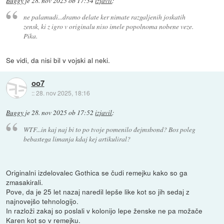
Buggy
je
28. nov 2025 ob 17:34
izjavil
:
ne palamudi...dramo delate ker nimate razgaljenih joskatih
zensk, ki z igro v originalu niso imele popolnoma nobene veze.
Pika.
Se vidi, da nisi bil v vojski al neki.
oo7
::
28. nov 2025, 18:16
Buggy
je
28. nov 2025 ob 17:52
izjavil
:
WTF...in kaj naj bi to po tvoje pomenilo đejmsbond? Bos poleg
bebastega limanja kdaj kej artikuliral?
Originalni izdelovalec Gothica se čudi remejku kako so ga
zmasakirali.
Pove, da je 25 let nazaj naredil lepše like kot so jih sedaj z
najnovejšo tehnologijo.
In razloži zakaj so poslali v kolonijo lepe ženske ne pa možače
Karen kot so v remejku.