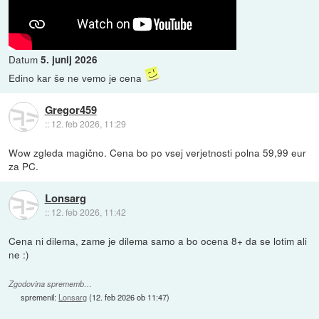
Datum
5. junij 2026
Edino kar še ne vemo je cena
Gregor459
::
12. feb 2026, 11:29
Wow zgleda magično. Cena bo po vsej verjetnosti polna 59,99 eur
za PC.
Lonsarg
::
12. feb 2026, 11:42
Cena ni dilema, zame je dilema samo a bo ocena 8+ da se lotim ali
ne :)
Zgodovina sprememb…
spremenil:
Lonsarg
(
12. feb 2026 ob 11:47
)