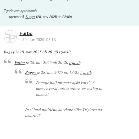
Zgodovina sprememb…
spremenil:
Buggy
(
28. nov 2025 ob 22:09
)
Furbo
::
29. nov 2025, 08:13
Buggy
je
28. nov 2025 ob 20:38
izjavil
:
Furbo
je
28. nov 2025 ob 20:20
izjavil
:
Buggy
je
28. nov 2025 ob 18:25
izjavil
:
Pomoje bolj proper vojski kot ti...3
mesece ruski turnus straze, ce ves kaj to
pomeni
In si imel politično korektne slike Triglava na
omarici?