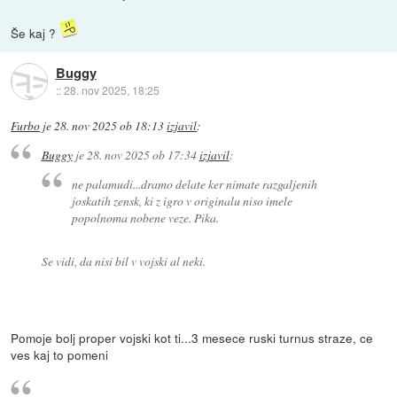
Še kaj ?
Buggy
::
28. nov 2025, 18:25
Furbo
je
28. nov 2025 ob 18:13
izjavil
:
Buggy
je
28. nov 2025 ob 17:34
izjavil
:
ne palamudi...dramo delate ker nimate razgaljenih
joskatih zensk, ki z igro v originalu niso imele
popolnoma nobene veze. Pika.
Se vidi, da nisi bil v vojski al neki.
Pomoje bolj proper vojski kot ti...3 mesece ruski turnus straze, ce
ves kaj to pomeni