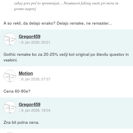
zakaj gres pol to spreminjat.... Neumnost faking ousti pri miru in
gremo naprej
A so rekli, da delajo enako? Delajo remake, ne remaster...
Gregor459
::
6. jan 2026, 00:01
Gothic remake bo za 20-25% večji kot original po številu questov in
vsebini.
Motion
::
6. jan 2026, 07:07
Cena 60-80e?
Gregor459
::
9. jan 2026, 18:04
Zna bit polna cena.