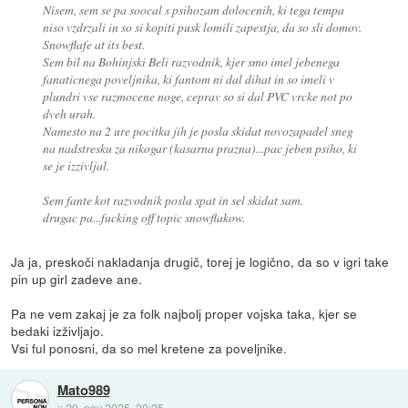
Nisem, sem se pa soocal s psihozam dolocenih, ki tega tempa
niso vzdrzali in so si kopiti pusk lomili zapestja, da so sli domov.
Snowflafe at its best.
Sem bil na Bohinjski Beli razvodnik, kjer smo imel jebenega
fanaticnega poveljnika, ki fantom ni dal dihat in so imeli v
plundri vse razmocene noge, ceprav so si dal PVC vrcke not po
dveh urah.
Namesto na 2 ure pocitka jih je posla skidat novozapadel sneg
na nadstresku za nikogar (kasarna prazna)...pac jeben psiho, ki
se je izzivljal.
Sem fante kot razvodnik posla spat in sel skidat sam.
drugac pa...fucking off topic snowflakow.
Ja ja, preskoči nakladanja drugič, torej je logično, da so v igri take
pin up girl zadeve ane.
Pa ne vem zakaj je za folk najbolj proper vojska taka, kjer se
bedaki izživljajo.
Vsi ful ponosni, da so mel kretene za poveljnike.
Mato989
::
29. nov 2025, 20:25