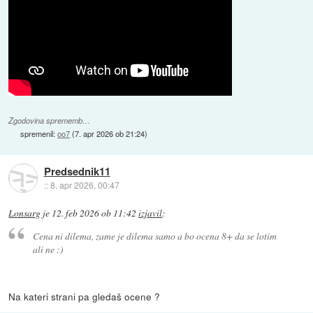
Zgodovina sprememb…
spremenil:
oo7
(
7. apr 2026 ob 21:24
)
Predsednik11
::
8. apr 2026, 00:47
Lonsarg
je
12. feb 2026 ob 11:42
izjavil
:
Cena ni dilema, zame je dilema samo a bo ocena 8+ da se lotim
ali ne :)
Na kateri strani pa gledaš ocene ?