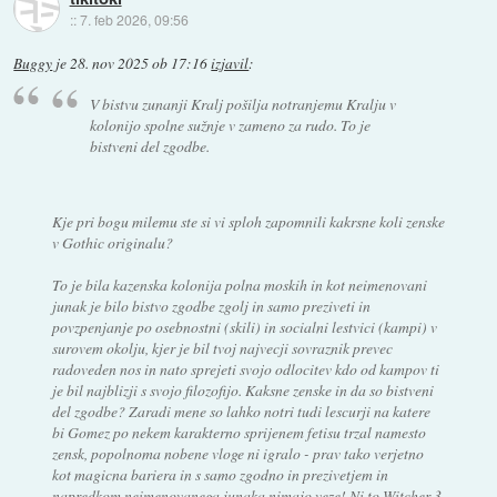
::
7. feb 2026, 09:56
Buggy
je
28. nov 2025 ob 17:16
izjavil
:
V bistvu zunanji Kralj pošilja notranjemu Kralju v
kolonijo spolne sužnje v zameno za rudo. To je
bistveni del zgodbe.
Kje pri bogu milemu ste si vi sploh zapomnili kakrsne koli zenske
v Gothic originalu?
To je bila kazenska kolonija polna moskih in kot neimenovani
junak je bilo bistvo zgodbe zgolj in samo preziveti in
povzpenjanje po osebnostni (skili) in socialni lestvici (kampi) v
surovem okolju, kjer je bil tvoj najvecji sovraznik prevec
radoveden nos in nato sprejeti svojo odlocitev kdo od kampov ti
je bil najblizji s svojo filozofijo. Kaksne zenske in da so bistveni
del zgodbe? Zaradi mene so lahko notri tudi lescurji na katere
bi Gomez po nekem karakterno sprijenem fetisu trzal namesto
zensk, popolnoma nobene vloge ni igralo - prav tako verjetno
kot magicna bariera in s samo zgodno in prezivetjem in
napredkom neimenovanega junaka nimajo veze! Ni to Witcher 3