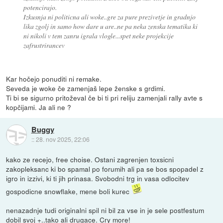
potencirajo.
Izkusnja ni politicna ali woke..gre za pure prezivetje in gradnjo
lika zgolj in samo how dare u are..ne pa neka zenska tematika ki
ni nikoli v tem zanru igrala vlogle...spet neke projekcije
zafrustrirancev
Kar hočejo ponuditi ni remake.
Seveda je woke če zamenjaš lepe ženske s grdimi.
Ti bi se sigurno pritoževal če bi ti pri reliju zamenjali rally avte s
kopčijami. Ja ali ne ?
Buggy
::
28. nov 2025, 22:06
kako ze recejo, free choise. Ostani zagrenjen toxsicni
zakopleksanc ki bo spamal po forumih ali pa se bos spopadel z
igro in izzivi, ki ti jih prinasa. Svobodni trg in vasa odlocitev
gospodicne snowflake, mene boli kurec
nenazadnje tudi originalni spil ni bil za vse in je sele postfestum
dobil svoj +..tako ali drugace. Cry more!