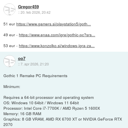
Gregor459
::
20. feb 2026, 20:42
51 eur
https://www.gamers.si/playstation5/goth...
49 eur -
https://www.enaa.com/igre/gothic-pc?srs...
53 eur -
https://www.konzolko.si/windows-igra-za...
oo7
::
7. apr 2026, 21:20
Gothic 1 Remake PC Requirements
Minimum:
Requires a 64-bit processor and operating system
OS: Windows 10 64bit / Windows 11 64bit
Processor: Intel Core i7-7700K / AMD Ryzen 5 1600X
Memory: 16 GB RAM
Graphics: 8 GB VRAM, AMD RX 6700 XT or NVIDIA GeForce RTX
2070