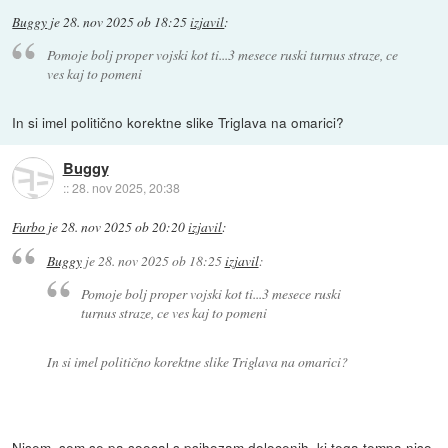
Buggy
je
28. nov 2025 ob 18:25
izjavil
:
Pomoje bolj proper vojski kot ti...3 mesece ruski turnus straze, ce
ves kaj to pomeni
In si imel politično korektne slike Triglava na omarici?
Buggy
::
28. nov 2025, 20:38
Furbo
je
28. nov 2025 ob 20:20
izjavil
:
Buggy
je
28. nov 2025 ob 18:25
izjavil
:
Pomoje bolj proper vojski kot ti...3 mesece ruski
turnus straze, ce ves kaj to pomeni
In si imel politično korektne slike Triglava na omarici?
Nisem, sem se pa soocal s psihozam dolocenih, ki tega tempa niso