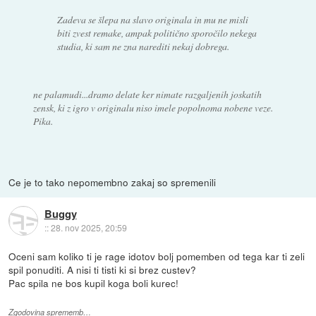
Zadeva se šlepa na slavo originala in mu ne misli
biti zvest remake, ampak politično sporočilo nekega
studia, ki sam ne zna narediti nekaj dobrega.
ne palamudi...dramo delate ker nimate razgaljenih joskatih
zensk, ki z igro v originalu niso imele popolnoma nobene veze.
Pika.
Ce je to tako nepomembno zakaj so spremenili
Buggy
::
28. nov 2025, 20:59
Oceni sam koliko ti je rage idotov bolj pomemben od tega kar ti zeli
spil ponuditi. A nisi ti tisti ki si brez custev?
Pac spila ne bos kupil koga boli kurec!
Zgodovina sprememb…