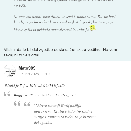
no FFS.
Ne vem kaj delate tako dramo in spet iz muhe slona. Pac ne boste
kupili, ce ne bo joskatih in na pol razkritih zensk, ker to vam je
bistvo spila in pridoda avtenticnosti in vzdusju
Mislim, da je bil del zgodbe dostava žensk za vodilne. Ne vem
zakaj bi to ven črtal.
Mato989
::
7. feb 2026, 11:10
tikitoki
je
7. feb 2026 ob 09:56
izjavil
:
Buggy
je
28. nov 2025 ob 17:16
izjavil
:
V bistvu zunanji Kralj pošilja
notranjemu Kralju v kolonijo spolne
sužnje v zameno za rudo. To je bistveni
del zgodbe.