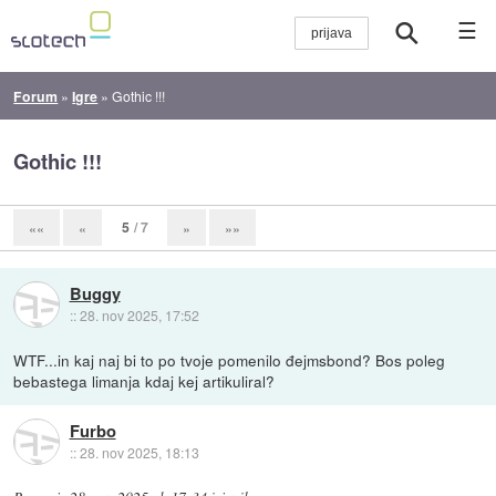
☰
Forum
»
Igre
»
Gothic !!!
Gothic !!!
5
/ 7
««
«
»
»»
Buggy
::
28. nov 2025, 17:52
WTF...in kaj naj bi to po tvoje pomenilo đejmsbond? Bos poleg
bebastega limanja kdaj kej artikuliral?
Furbo
::
28. nov 2025, 18:13