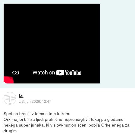
Izi
::
3. jun 2026, 12:47
Spet so brcnili v temo s tem Introm.
Orki naj bi bili za ljudi praktično nepremagljivi, tukaj pa gledamo
nekega super junaka, ki v slow-motion sceni pobija Orke enega za
drugim.