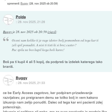
spremenil:
Buggy
(
28. nov 2025 ob 20:59
)
Polda
::
28. nov 2025, 21:28
Buggy
je
28. nov 2025 ob 20:59
izjavil
:
Oceni sam koliko ti je rage idotov bolj pomemben od tega kar ti
zeli spil ponuditi. A nisi ti tisti ki si brez custev?
Pac spila ne bos kupil koga boli kurec!
Boš pa ti kupil 4 ali 5 kopij, da podpreš ta izdelek katerega tako
braniš.
Buggy
::
28. nov 2025, 21:33
ce be Early Access zagotovo, ker podpiram prizadevanje
razvijalcev, po preigranem demu se toliko bolj in vem kaksno
izkusnjo nam zelijo ponuditi. Dalec od tega kar eni pacienti zdej
potencirajo.
Izkusnja ni politicna ali woke..gre za pure prezivetje in gradnjo lika