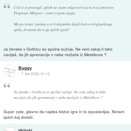
Cist si se presegel, sploh ne znam odgovorit na ta tvoj umotvor.
Frapiran. Minjon v vsem svojem sijaju.
Me pa resno zanima a si ti dejansko dojel bistvo originalnega
spila, dvomim da si ga sploh igral?
Ja ženske v Gothicu so spolne sužnje. Ne vem zakaj ti tako
navijaš, da jih spremenijo v neke možače iz Metelkove ?
Buggy
::
7. feb 2026, 01:12
Ja ženske v Gothicu so spolne sužnje. Ne vem zakaj ti tako
navijaš, da jih spremenijo v neke možače iz Metelkove ?
Super zate, glavno da najdes bistvo igre in to izpostavljas. Nimam
sploh kaj dodati.
tikitoki