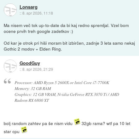
Lonsarg
::
8. apr 2026, 11:18
Ma nisem več tok up-to-date da bi kaj redno spremljal. Vzel bom
ocene prvih treh google zadetkov :)
Od kar je otrok pri hiši moram bit izbirčen, zadnje 3 leta samo nekaj
Gothic 2 modov + Elden Ring.
GoodGuy
::
8. apr 2026, 21:29
Processor: AMD Ryzen 5 2600X or Intel Core i7-7700K
Memory: 32 GB RAM
Graphics: 12 GB VRAM, Nvidia GeForce RTX 3070 Ti / AMD
Radeon RX 6800 XT
bolj random zahtev pa še nism vidu
32gb rama? wtf pa 10 let
star cpu