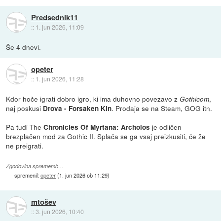
Predsednik11
::
1. jun 2026, 11:09
Še 4 dnevi.
opeter
::
1. jun 2026, 11:28
Kdor hoče igrati dobro igro, ki ima duhovno povezavo z
,
Gothicom
naj poskusi
. Prodaja se na Steam, GOG itn.
Drova - Forsaken Kin
Pa tudi The
je odličen
Chronicles Of Myrtana: Archolos
brezplačen mod za Gothic II. Splača se ga vsaj preizkusiti, če že
ne preigrati.
Zgodovina sprememb…
spremenil:
opeter
(
1. jun 2026 ob 11:29
)
mtošev
::
3. jun 2026, 10:40