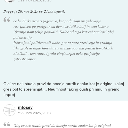
Buggy
je
28. nov 2025 ob 21:33
izjavil
:
ce be Early Access zagotovo, ker podpiram prizadevanje
razvijalcev, po preigranem demu se toliko bolj in vem kaksno
izkusnjo nam zelijo ponuditi. Dalec od tega kar eni pacienti zdej
potencirajo.
Izkusnja ni politicna ali woke..gre za pure prezivetje in gradnjo
lika zgolj in samo how dare u are..ne pa neka zenska tematika ki
ni nikoli v tem zanru igrala vlogle...spet neke projekcije
zafrustrirancev
Glej ce nek studio pravi da hocejo nardit enako kot je original zakaj
gres pol to spreminjat.... Neumnost faking ousti pri miru in gremo
naprej
mtošev
::
29. nov 2025, 20:37
Glej ce nek studio pravi da hocejo nardit enako kot je original