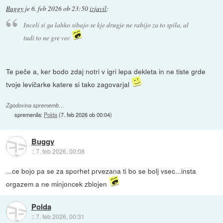
Buggy
je
6. feb 2026 ob 23:50
izjavil
:
Inceli si ga lahko sibajo se kje drugje ne rabijo za to spila, al
tudi to ne gre vec
Te peče a, ker bodo zdaj notri v igri lepa dekleta in ne tiste grde
tvoje levičarke katere si tako zagovarjal
Zgodovina sprememb…
spremenila:
Polda
(
7. feb 2026 ob 00:04
)
Buggy
::
7. feb 2026, 00:08
...ce bojo pa se za sporhet prvezana ti bo se bolj vsec...insta
orgazem a ne minjoncek zblojen
Polda
::
7. feb 2026, 00:31