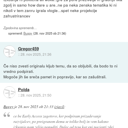
zgolj in samo how dare u are..ne pa neka zenska tematika ki ni
nikoli v tem zanru igrala vlogle...spet neke projekcije
zafrustrirancev
Zgodovina sprememb…
spremenil:
Buggy
(
28. nov 2025 ob 21:36
)
Gregor459
::
28. nov 2025, 21:36
Če niso zvesti originalu kljub temu, da so obljubili, da bodo to ni
vredno podpirati.
Mogoče jih še sreča pamet in popravijo, kar so zašuštrali.
Polda
::
28. nov 2025, 21:50
Buggy
je
28. nov 2025 ob 21:33
izjavil
:
ce be Early Access zagotovo, ker podpiram prizadevanje
razvijalcev, po preigranem demu se toliko bolj in vem kaksno
izkusnjo nam zelijo ponuditi. Dalec od tega kar eni pacienti zdej