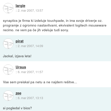
largie
::
2. mar 2007, 13:57
synaptics je firma ki izdeluje touchpade, in ima svoje driverje oz.
programje z ogromno nastavitvami, ekvivalent logitech mouseware
recimo. ne vem pa če jih vdeluje tudi sony.
pirat
::
2. mar 2007, 14:09
Jackal, izjava leta!
Ursus
::
6. mar 2007, 11:57
Vse sem preiskal pa netu a ne najdem rešitve...
zee
::
6. mar 2007, 13:13
si pogledal v bios?