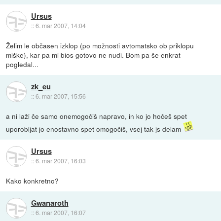
Ursus
::
6. mar 2007, 14:04
Želim le občasen izklop (po možnosti avtomatsko ob priklopu
miške), kar pa mi bios gotovo ne nudi. Bom pa še enkrat
pogledal...
zk_eu
::
6. mar 2007, 15:56
a ni laži če samo onemogočiš napravo, in ko jo hočeš spet
uporobljat jo enostavno spet omogočiš, vsej tak js delam
Ursus
::
6. mar 2007, 16:03
Kako konkretno?
Gwanaroth
::
6. mar 2007, 16:07