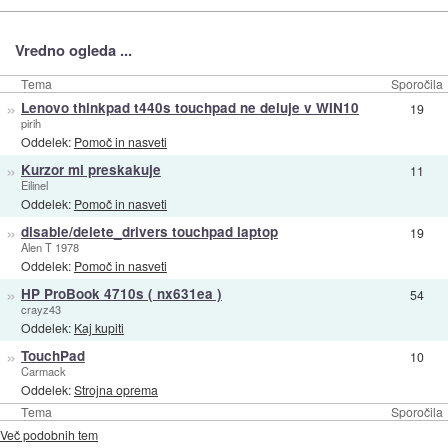
Vredno ogleda ...
Tema
Sporočila
»
Lenovo thinkpad t440s touchpad ne deluje v WIN10
19
pirih
Oddelek:
Pomoč in nasveti
»
Kurzor mi preskakuje
11
Eilinel
Oddelek:
Pomoč in nasveti
»
disable/delete_drivers touchpad laptop
19
Alen T 1978
Oddelek:
Pomoč in nasveti
»
HP ProBook 4710s ( nx631ea )
54
crayz43
Oddelek:
Kaj kupiti
»
TouchPad
10
Carmack
Oddelek:
Strojna oprema
Tema
Sporočila
Več podobnih tem