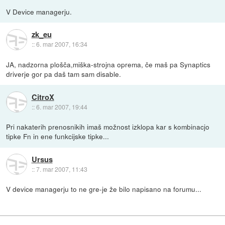
V Device managerju.
zk_eu
::
6. mar 2007, 16:34
JA, nadzorna plošča,miška-strojna oprema, če maš pa Synaptics
driverje gor pa daš tam sam disable.
CitroX
::
6. mar 2007, 19:44
Pri nakaterih prenosnikih imaš možnost izklopa kar s kombinacjo
tipke Fn in ene funkcijske tipke...
Ursus
::
7. mar 2007, 11:43
V device managerju to ne gre-je že bilo napisano na forumu...