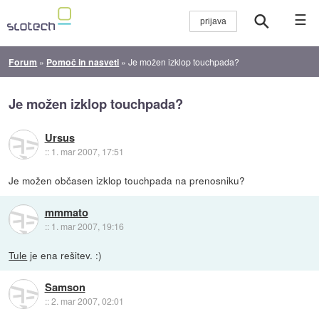
☰
Forum
»
Pomoč in nasveti
»
Je možen izklop touchpada?
Je možen izklop touchpada?
Ursus
::
1. mar 2007, 17:51
Je možen občasen izklop touchpada na prenosniku?
mmmato
::
1. mar 2007, 19:16
Tule
je ena rešitev. :)
Samson
::
2. mar 2007, 02:01