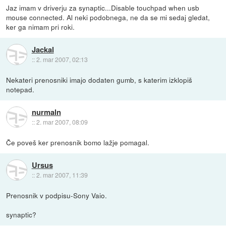
Jaz imam v driverju za synaptic...Disable touchpad when usb
mouse connected. Al neki podobnega, ne da se mi sedaj gledat,
ker ga nimam pri roki.
Jackal
::
2. mar 2007, 02:13
Nekateri prenosniki imajo dodaten gumb, s katerim izklopiš
notepad.
nurmaln
::
2. mar 2007, 08:09
Če poveš ker prenosnik bomo lažje pomagal.
Ursus
::
2. mar 2007, 11:39
Prenosnik v podpisu-Sony Vaio.
synaptic?