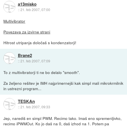
a13misko
::
21. feb 2007, 07:00
Multivibrator
Povezava za izvirne strani
Hitrost utripanja določaš s kondenzatorji!
Brane2
::
21. feb 2007, 07:09
To z multivibratorji ti ne bo delalo "smooth".
Za željeno rešitev je IMH najprimernejši kak simpl mali mikrokrmilnik
in ustrezni program...
TESKAn
::
21. feb 2007, 09:33
Jep, narediš en simpl PWM. Recimo tako. Imaš eno spremenljivko,
recimo iPWMOut. Ko jo daš na 0, daš izhod na 1. Potem pa