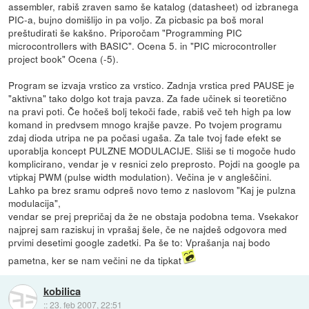
assembler, rabiš zraven samo še katalog (datasheet) od izbranega
PIC-a, bujno domišlijo in pa voljo. Za picbasic pa boš moral
preštudirati še kakšno. Priporočam "Programming PIC
microcontrollers with BASIC". Ocena 5. in "PIC microcontroller
project book" Ocena (-5).
Program se izvaja vrstico za vrstico. Zadnja vrstica pred PAUSE je
"aktivna" tako dolgo kot traja pavza. Za fade učinek si teoretično
na pravi poti. Če hočeš bolj tekoči fade, rabiš več teh high pa low
komand in predvsem mnogo krajše pavze. Po tvojem programu
zdaj dioda utripa ne pa počasi ugaša. Za tale tvoj fade efekt se
uporablja koncept PULZNE MODULACIJE. Sliši se ti mogoče hudo
komplicirano, vendar je v resnici zelo preprosto. Pojdi na google pa
vtipkaj PWM (pulse width modulation). Večina je v angleščini.
Lahko pa brez sramu odpreš novo temo z naslovom "Kaj je pulzna
modulacija",
vendar se prej prepričaj da že ne obstaja podobna tema. Vsekakor
najprej sam raziskuj in vprašaj šele, če ne najdeš odgovora med
prvimi desetimi google zadetki. Pa še to: Vprašanja naj bodo
pametna, ker se nam večini ne da tipkat
kobilica
::
23. feb 2007, 22:51