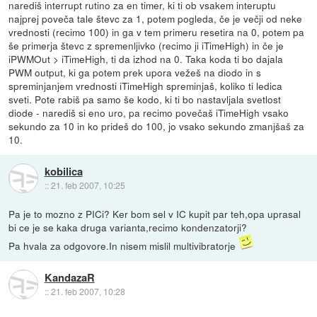
narediš interrupt rutino za en timer, ki ti ob vsakem interuptu
najprej poveča tale števc za 1, potem pogleda, če je večji od neke
vrednosti (recimo 100) in ga v tem primeru resetira na 0, potem pa
še primerja števc z spremenljivko (recimo ji iTimeHigh) in če je
iPWMOut > iTimeHigh, ti da izhod na 0. Taka koda ti bo dajala
PWM output, ki ga potem prek upora vežeš na diodo in s
spreminjanjem vrednosti iTimeHigh spreminjaš, koliko ti ledica
sveti. Pote rabiš pa samo še kodo, ki ti bo nastavljala svetlost
diode - narediš si eno uro, pa recimo povečaš iTimeHigh vsako
sekundo za 10 in ko prideš do 100, jo vsako sekundo zmanjšaš za
10.
kobilica
::
21. feb 2007, 10:25
Pa je to mozno z PICi? Ker bom sel v IC kupit par teh,opa uprasal
bi ce je se kaka druga varianta,recimo kondenzatorji?
Pa hvala za odgovore.In nisem mislil multivibratorje
KandazaR
::
21. feb 2007, 10:28