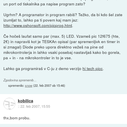
un port od tiskalnika pa napise program zato?
Ugrhm? A programator in program rabiš? Težko, da bi kdo šel zate
izumljat to, lahko pa ti povem kaj mam jaz:
http://www.oshonsoft.com/picprog.html
.
Če hočeš laufat samo par (max. 5) LED. Vzameš pic 12f675 (hte,
2€) in napraviš kot je TESKAn opisal (par spremenljivk en timer in
si zmagal) Diode preko upora direktno vežeš na pine od
mikrokontrolerja in lahko vsaki posebaj nastavljaš kako bo gorela,
pa + in - na mikrokontroler in to je vse.
Lahko ga programiraš v C-ju z demo verzijo
hi tech picc
.
Zgodovina sprememb…
spremenilo:
snow
(
22. feb 2007 ob 15:46
)
kobilica
::
22. feb 2007, 15:55
thx,bom probu.