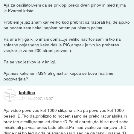
Aja za oscilator,vem da se priklopi preko dveh pinov in med njima
je Kvarcni kristal
Problem je,jaz znam kar veliko kod prebrat oz razbrati kaj delajo,ko
pa hocem sam nekaj napisat,potem pa nimam pojma.
Pa una knjiga,ki jo imam doma...je veliko nacrtov,sam ni tko na
splosno pojasneno,kako deluje PIC,ampak je tko,ko preberes
vse,kar je zame 200 strani prevec :).
Pa se,vec jezikov je v knjigi.
Aja,mas kaksnem MSN ali gmail ali kej,da se bova realtime
pogovarjala?
kobilica
::
24. feb 2007, 13:07
Aja video pove vec kot 1000 slik,ena slika pa pove vec kot 1000
besed :D.Tko da,priblizno to hocem,samo ne preko racunalnika in
brez teh stevilk,samo led diode :D.Pa bi naredu,da bi se med sabo
mixale,ali pa vsaj cross fade effect.Pa med vsako zamenjavo LED
diode naj bo led dioda prizgana vsaj 1 sec,ne da takoj ugasne :D.