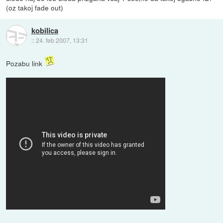
(oz takoj fade out)
kobilica
::
24. feb 2007, 13:31
Pozabu link