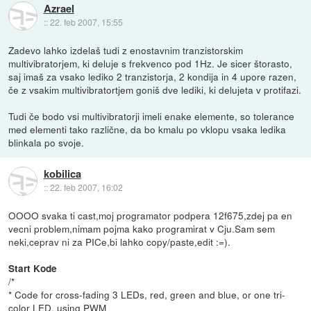
Azrael
::
22. feb 2007, 15:55
Zadevo lahko izdelaš tudi z enostavnim tranzistorskim
multivibratorjem, ki deluje s frekvenco pod 1Hz. Je sicer štorasto,
saj imaš za vsako lediko 2 tranzistorja, 2 kondija in 4 upore razen,
če z vsakim multivibratortjem goniš dve lediki, ki delujeta v protifazi.
Tudi če bodo vsi multivibratorji imeli enake elemente, so tolerance
med elementi tako različne, da bo kmalu po vklopu vsaka ledika
blinkala po svoje.
kobilica
::
22. feb 2007, 16:02
OOOO svaka ti cast,moj programator podpera 12f675,zdej pa en
vecni problem,nimam pojma kako programirat v Cju.Sam sem
neki,ceprav ni za PICe,bi lahko copy/paste,edit :=).
Start Kode
/*
* Code for cross-fading 3 LEDs, red, green and blue, or one tri-
color LED, using PWM