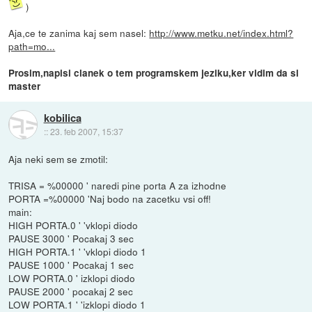
)
Aja,ce te zanima kaj sem nasel:
http://www.metku.net/index.html?
path=mo...
Prosim,napisi clanek o tem programskem jeziku,ker vidim da si
master
kobilica
::
23. feb 2007, 15:37
Aja neki sem se zmotil:
TRISA = %00000 ' naredi pine porta A za izhodne
PORTA =%00000 'Naj bodo na zacetku vsi off!
main:
HIGH PORTA.0 ' 'vklopi diodo
PAUSE 3000 ' Pocakaj 3 sec
HIGH PORTA.1 ' 'vklopi diodo 1
PAUSE 1000 ' Pocakaj 1 sec
LOW PORTA.0 ' izklopi diodo
PAUSE 2000 ' pocakaj 2 sec
LOW PORTA.1 ' 'izklopi diodo 1