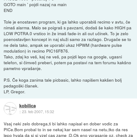
GOTO main ' pojdi nazaj na main
END
Tole je enostaven program, ki ga lahko uporabiš recimo v avtu, če
nimaš alarma. Malo se poigraš s pavzami, dodaš še kako HIGH pa
LOW POTRA.0 vrstico in že imaš fade-in ali out učinek. To je zelo
poenostavljen koncept in naj služi samo za razlago. Drugače se to
ne dela tako, ampak se uporabi ukaz HPWM (hardware pulse
modulation) in recimo PIC16F876.
Tako, zdaj ko veš, kaj ne veš, pa pojdi lepo na google, ugasni
telefon, si čimveč preberi, potem pa postavi na tem forumu kakšno
pametno vprašanje.
P.S. Če koga zanima tale picbasic, lahko napišem kakšen bolj
pedagoški članek.
LP, Gregor.
kobilica
::
23. feb 2007, 15:32
Vsaj neki zelo dobrega,ti bi lahko napisal en dober vodic za
PICe.Bom probal to in se nekaj kar sem nasel na netu,tko da res
lepo hvala da si si vzel cas zame :D.Ok eno vprasanje oz. check za