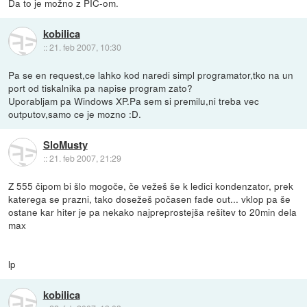
Da to je možno z PIC-om.
kobilica
::
21. feb 2007, 10:30
Pa se en request,ce lahko kod naredi simpl programator,tko na un
port od tiskalnika pa napise program zato?
Uporabljam pa Windows XP.Pa sem si premilu,ni treba vec
outputov,samo ce je mozno :D.
SloMusty
::
21. feb 2007, 21:29
Z 555 čipom bi šlo mogoče, če vežeš še k ledici kondenzator, prek
katerega se prazni, tako dosežeš počasen fade out... vklop pa še
ostane kar hiter je pa nekako najpreprostejša rešitev to 20min dela
max
lp
kobilica