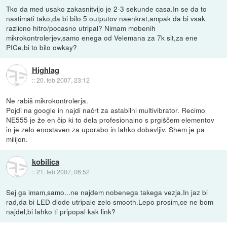
Tko da med usako zakasnitvijo je 2-3 sekunde casa.In se da to
nastimati tako,da bi bilo 5 outputov naenkrat,ampak da bi vsak
razlicno hitro/pocasno utripal? Nimam mobenih
mikrokontrolerjev,samo enega od Velemana za 7k sit,za ene
PICe,bi to bilo owkay?
Highlag
::
20. feb 2007, 23:12
Ne rabiš mikrokontrolerja.
Pojdi na google in najdi načrt za astabilni multivibrator. Recimo
NE555 je že en čip ki to dela profesionalno s prgiščem elementov
in je zelo enostaven za uporabo in lahko dobavljiv. Shem je pa
milijon.
kobilica
::
21. feb 2007, 06:52
Sej ga imam,samo...ne najdem nobenega takega vezja.In jaz bi
rad,da bi LED diode utripale zelo smooth.Lepo prosim,ce ne bom
najdel,bi lahko ti pripopal kak link?