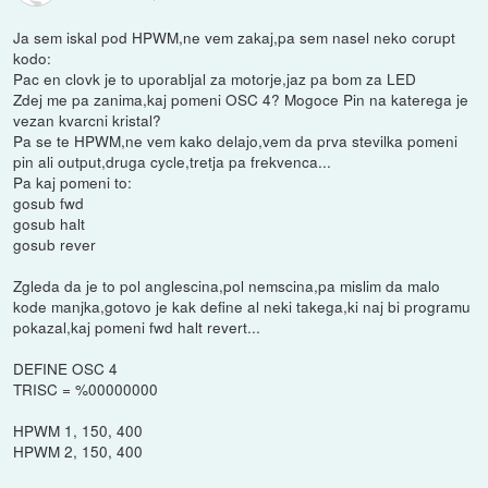
Ja sem iskal pod HPWM,ne vem zakaj,pa sem nasel neko corupt
kodo:
Pac en clovk je to uporabljal za motorje,jaz pa bom za LED
Zdej me pa zanima,kaj pomeni OSC 4? Mogoce Pin na katerega je
vezan kvarcni kristal?
Pa se te HPWM,ne vem kako delajo,vem da prva stevilka pomeni
pin ali output,druga cycle,tretja pa frekvenca...
Pa kaj pomeni to:
gosub fwd
gosub halt
gosub rever
Zgleda da je to pol anglescina,pol nemscina,pa mislim da malo
kode manjka,gotovo je kak define al neki takega,ki naj bi programu
pokazal,kaj pomeni fwd halt revert...
DEFINE OSC 4
TRISC = %00000000
HPWM 1, 150, 400
HPWM 2, 150, 400