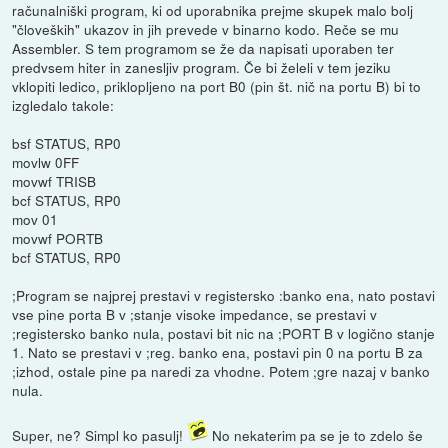
računalniški program, ki od uporabnika prejme skupek malo bolj
"človeških" ukazov in jih prevede v binarno kodo. Reče se mu
Assembler. S tem programom se že da napisati uporaben ter
predvsem hiter in zanesljiv program. Če bi želeli v tem jeziku
vklopiti ledico, priklopljeno na port B0 (pin št. nič na portu B) bi to
izgledalo takole:
bsf STATUS, RP0
movlw 0FF
movwf TRISB
bcf STATUS, RP0
mov 01
movwf PORTB
bcf STATUS, RP0
;Program se najprej prestavi v registersko :banko ena, nato postavi
vse pine porta B v ;stanje visoke impedance, se prestavi v
;registersko banko nula, postavi bit nic na ;PORT B v logično stanje
1. Nato se prestavi v ;reg. banko ena, postavi pin 0 na portu B za
;izhod, ostale pine pa naredi za vhodne. Potem ;gre nazaj v banko
nula.
Super, ne? Simpl ko pasulj!
No nekaterim pa se je to zdelo še