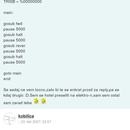
TRISB = %00000000
main:
gosub fwd
pause 5000
gosub halt
pause 5000
gosub rever
pause 5000
gosub halt
pause 5000
goto main
end
Se sedaj ne vem tocno,zato bi te se enkrat prosil za reply,pa se
kdaj drugic :D.Sem se hotel preseliti na elektro-n,sam sem ostal
sam zarad tebe
kobilica
::
23. feb 2007, 22:57