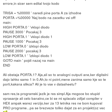
errore,in sicer sem edital tvojo kodo
TRISA = %00000 ' naredi pine porta A za izhodne
PORTA =%00000 'Naj bodo na zacetku vsi off!
main:
HIGH PORTA.0 ' 'vklopi diodo
PAUSE 3000 ' Pocakaj 3
HIGH PORTA.1 ' 'vklopi diodo 1
PAUSE 1000 ' Pocakaj 3
LOW PORTA.0 ' izklopi diodo
PAUSE 2000 ' pocakaj 3
LOW PORTA.1 ' 'izklopi diodo 1
GOTO main ' pojdi nazaj na main
END
Ali obstaja PORTA.1? Aja,ali so to analogni outputi ane,ker digitalni
dajo lahko samo 1 in 0.Ah,to ni point,mene zanima samo kje so te
porti,kaksna slikca? Ali je to vse v datasheetu?
sam res,ta programski jezik je res simpl.Aja mogoce bo stupid
vprasanje ali celo banalno,ce bi se mi splacalo zdljat compiler v
HEX ampak warez verzijo,ker za 13 letnika res ne bom kupoval
PRO programe...pa se brezveze toliko dajat za en projekt(oz vec