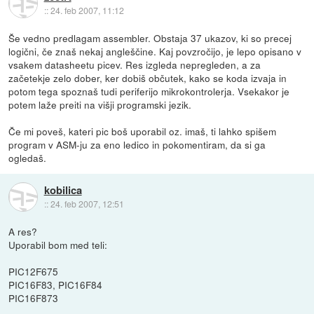
::
24. feb 2007, 11:12
Še vedno predlagam assembler. Obstaja 37 ukazov, ki so precej
logični, če znaš nekaj angleščine. Kaj povzročijo, je lepo opisano v
vsakem datasheetu picev. Res izgleda nepregleden, a za
začetekje zelo dober, ker dobiš občutek, kako se koda izvaja in
potom tega spoznaš tudi periferijo mikrokontrolerja. Vsekakor je
potem laže preiti na višji programski jezik.
Če mi poveš, kateri pic boš uporabil oz. imaš, ti lahko spišem
program v ASM-ju za eno ledico in pokomentiram, da si ga
ogledaš.
kobilica
::
24. feb 2007, 12:51
A res?
Uporabil bom med teli:
PIC12F675
PIC16F83, PIC16F84
PIC16F873