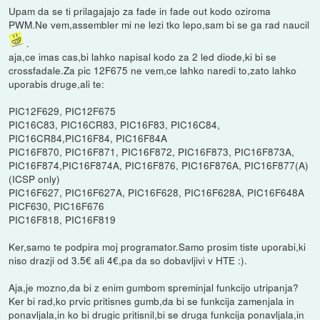
Upam da se ti prilagajajo za fade in fade out kodo oziroma
PWM.Ne vem,assembler mi ne lezi tko lepo,sam bi se ga rad naucil
.
aja,ce imas cas,bi lahko napisal kodo za 2 led diode,ki bi se
crossfadale.Za pic 12F675 ne vem,ce lahko naredi to,zato lahko
uporabis druge,ali te:
PIC12F629, PIC12F675
PIC16C83, PIC16CR83, PIC16F83, PIC16C84,
PIC16CR84,PIC16F84, PIC16F84A
PIC16F870, PIC16F871, PIC16F872, PIC16F873, PIC16F873A,
PIC16F874,PIC16F874A, PIC16F876, PIC16F876A, PIC16F877(A)
(ICSP only)
PIC16F627, PIC16F627A, PIC16F628, PIC16F628A, PIC16F648A
PICF630, PIC16F676
PIC16F818, PIC16F819
Ker,samo te podpira moj programator.Samo prosim tiste uporabi,ki
niso drazji od 3.5€ ali 4€,pa da so dobavljivi v HTE :).
Aja,je mozno,da bi z enim gumbom spreminjal funkcijo utripanja?
Ker bi rad,ko prvic pritisnes gumb,da bi se funkcija zamenjala in
ponavljala,in ko bi drugic pritisnil,bi se druga funkcija ponavljala,in