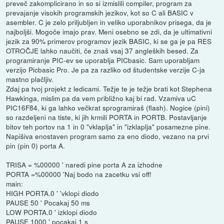
preveč zakomplicirano in so si izmislili compiler, program za
prevajanje visokih programskih jezikov, kot so C ali BASIC v
asembler. C je zelo priljubljen in veliko uporabnikov prisega, da je
najboljši. Mogoče imajo prav. Meni osebno se zdi, da je ultimativni
jezik za 90% primerov programov jezik BASIC, ki se ga je pa RES
OTROČJE lahko naučiti, če znaš vsaj 37 angleških besed. Za
programiranje PIC-ev se uporablja PICbasic. Sam uporabljam
verzijo Picbasic Pro. Je pa za razliko od študentske verzije C-ja
mastno plačljiv.
Zdaj pa tvoj projekt z ledicami. Težje te je težje brati kot Stephena
Hawkinga, mislim pa da vem približno kaj bi rad. Vzamiva uC
PIC16F84, ki ga lahko večkrat sprogramiraš (flash). Nogice (pini)
so razdeljeni na tiste, ki jih krmili PORTA in PORTB. Postavljanje
bitov teh portov na 1 in 0 "vklaplja" in "izklaplja" posamezne pine.
Napišiva enostaven program samo za eno diodo, vezano na prvi
pin (pin 0) porta A.
TRISA = %00000 ' naredi pine porta A za izhodne
PORTA =%00000 'Naj bodo na zacetku vsi off!
main:
HIGH PORTA.0 ' 'vklopi diodo
PAUSE 50 ' Pocakaj 50 ms
LOW PORTA.0 ' izklopi diodo
PAUSE 1000 ' pocakaj 1 s