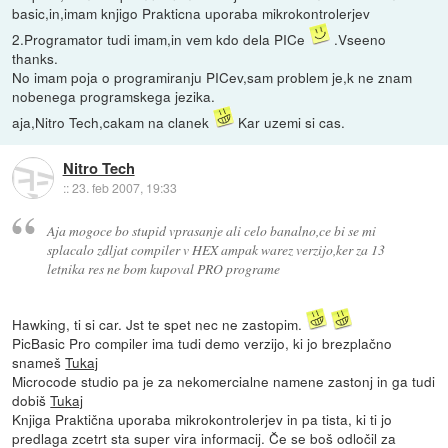
basic,in,imam knjigo Prakticna uporaba mikrokontrolerjev
2.Programator tudi imam,in vem kdo dela PICe
.Vseeno
thanks.
No imam poja o programiranju PICev,sam problem je,k ne znam
nobenega programskega jezika.
aja,Nitro Tech,cakam na clanek
Kar uzemi si cas.
Nitro Tech
::
23. feb 2007, 19:33
Aja mogoce bo stupid vprasanje ali celo banalno,ce bi se mi
splacalo zdljat compiler v HEX ampak warez verzijo,ker za 13
letnika res ne bom kupoval PRO programe
Hawking, ti si car. Jst te spet nec ne zastopim.
PicBasic Pro compiler ima tudi demo verzijo, ki jo brezplačno
snameš
Tukaj
Microcode studio pa je za nekomercialne namene zastonj in ga tudi
dobiš
Tukaj
Knjiga Praktična uporaba mikrokontrolerjev in pa tista, ki ti jo
predlaga zcetrt sta super vira informacij. Če se boš odločil za