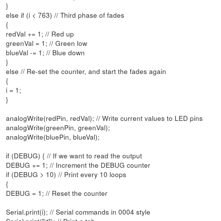
}
else if (i < 763) // Third phase of fades
{
redVal += 1; // Red up
greenVal = 1; // Green low
blueVal -= 1; // Blue down
}
else // Re-set the counter, and start the fades again
{
i = 1;
}
analogWrite(redPin, redVal); // Write current values to LED pins
analogWrite(greenPin, greenVal);
analogWrite(bluePin, blueVal);
if (DEBUG) { // If we want to read the output
DEBUG += 1; // Increment the DEBUG counter
if (DEBUG > 10) // Print every 10 loops
{
DEBUG = 1; // Reset the counter
Serial.print(i); // Serial commands in 0004 style