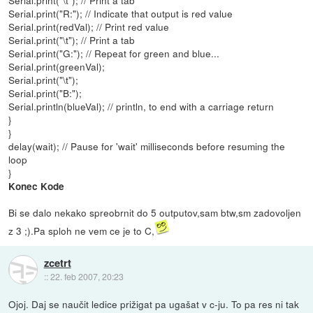
Serial.print("\t"); // Print a tab
Serial.print("R:"); // Indicate that output is red value
Serial.print(redVal); // Print red value
Serial.print("\t"); // Print a tab
Serial.print("G:"); // Repeat for green and blue...
Serial.print(greenVal);
Serial.print("\t");
Serial.print("B:");
Serial.println(blueVal); // println, to end with a carriage return
}
}
delay(wait); // Pause for 'wait' milliseconds before resuming the
loop
}
Konec Kode
Bi se dalo nekako spreobrnit do 5 outputov,sam btw,sm zadovoljen
z 3 ;).Pa sploh ne vem ce je to C,
zcetrt
::
22. feb 2007, 20:23
Ojoj. Daj se naučit ledice prižigat pa ugašat v c-ju. To pa res ni tak