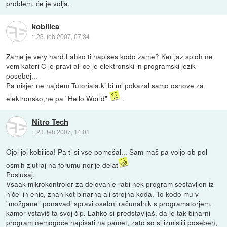
problem, če je volja.
kobilica
::
23. feb 2007, 07:34
Zame je very hard.Lahko ti napises kodo zame? Ker jaz sploh ne
vem kateri C je pravi ali ce je elektronski in programski jezik
posebej...
Pa nikjer ne najdem Tutoriala,ki bi mi pokazal samo osnove za
elektronsko,ne pa "Hello World"
.
Nitro Tech
::
23. feb 2007, 14:01
Ojoj joj kobilica! Pa ti si vse pomešal... Sam maš pa voljo ob pol
osmih zjutraj na forumu norije delat
Poslušaj,
Vsaak mikrokontroler za delovanje rabi nek program sestavljen iz
ničel in enic, znan kot binarna ali strojna koda. To kodo mu v
"možgane" ponavadi spravi osebni računalnik s programatorjem,
kamor vstaviš ta svoj čip. Lahko si predstavljaš, da je tak binarni
program nemogoče napisati na pamet, zato so si izmislili poseben,