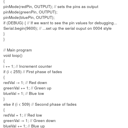
{
pinMode(redPin, OUTPUT); // sets the pins as output
pinMode(greenPin, OUTPUT);
pinMode(bluePin, OUTPUT);
if (DEBUG) { // If we want to see the pin values for debugging...
Serial.begin(9600); // ...set up the serial ouput on 0004 style
}
}
// Main program
void loop()
{
i += 1; // Increment counter
if (i < 255) // First phase of fades
{
redVal -= 1; // Red down
greenVal += 1; // Green up
blueVal = 1; // Blue low
}
else if (i < 509) // Second phase of fades
{
redVal = 1; // Red low
greenVal -= 1; // Green down
blueVal += 1; // Blue up