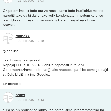
::
22. feb 2007, 13:03
Ok,potem imamo fade out ze resen,samo fade in,bi lahko mozno
narediti tako,da bi dal enako velik kondenzator,in potem ko bi se
povnil,bi se tudi moc povecovala,in ko bi dosegel max,bi se
praznil?
mondxxi
::
22. feb 2007, 13:19
@Kobilica
Jest bi sam neki napisal:
Napajaj LED s TRIKOTNO obliko napetosti in to je to.
Generator(oziroma načrt zanj) take napetosti pa ti bo pomagal najti
striček, ki sliši na ime Google..
LP mondxxi
snow
::
22. feb 2007, 15:43
> Pa se en request,ce lahko kod naredi simpl programator,tko na