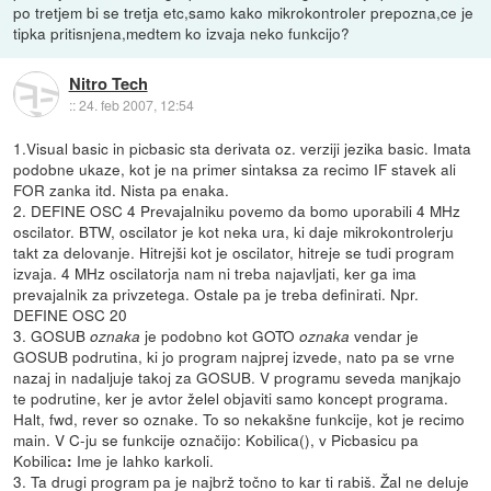
po tretjem bi se tretja etc,samo kako mikrokontroler prepozna,ce je
tipka pritisnjena,medtem ko izvaja neko funkcijo?
Nitro Tech
::
24. feb 2007, 12:54
1.Visual basic in picbasic sta derivata oz. verziji jezika basic. Imata
podobne ukaze, kot je na primer sintaksa za recimo IF stavek ali
FOR zanka itd. Nista pa enaka.
2. DEFINE OSC 4 Prevajalniku povemo da bomo uporabili 4 MHz
oscilator. BTW, oscilator je kot neka ura, ki daje mikrokontrolerju
takt za delovanje. Hitrejši kot je oscilator, hitreje se tudi program
izvaja. 4 MHz oscilatorja nam ni treba najavljati, ker ga ima
prevajalnik za privzetega. Ostale pa je treba definirati. Npr.
DEFINE OSC 20
3. GOSUB
je podobno kot GOTO
vendar je
oznaka
oznaka
GOSUB podrutina, ki jo program najprej izvede, nato pa se vrne
nazaj in nadaljuje takoj za GOSUB. V programu seveda manjkajo
te podrutine, ker je avtor želel objaviti samo koncept programa.
Halt, fwd, rever so oznake. To so nekakšne funkcije, kot je recimo
main. V C-ju se funkcije označijo: Kobilica(), v Picbasicu pa
Kobilica
Ime je lahko karkoli.
:
3. Ta drugi program pa je najbrž točno to kar ti rabiš. Žal ne deluje