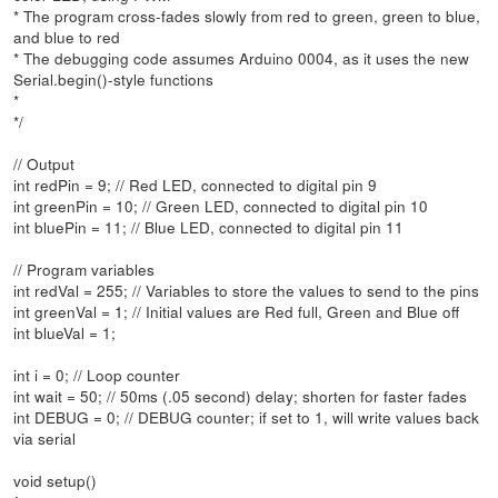
* The program cross-fades slowly from red to green, green to blue,
and blue to red
* The debugging code assumes Arduino 0004, as it uses the new
Serial.begin()-style functions
*
*/
// Output
int redPin = 9; // Red LED, connected to digital pin 9
int greenPin = 10; // Green LED, connected to digital pin 10
int bluePin = 11; // Blue LED, connected to digital pin 11
// Program variables
int redVal = 255; // Variables to store the values to send to the pins
int greenVal = 1; // Initial values are Red full, Green and Blue off
int blueVal = 1;
int i = 0; // Loop counter
int wait = 50; // 50ms (.05 second) delay; shorten for faster fades
int DEBUG = 0; // DEBUG counter; if set to 1, will write values back
via serial
void setup()