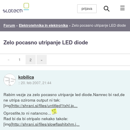
☰
Forum
»
Elektrotehnika in elektronika
»
Zelo pocasno utripanje LED diode
Zelo pocasno utripanje LED diode
«
1
2
»
kobilica
::
20. feb 2007, 21:44
Rabim vezje za zelo pocasno utripanje led diode.Namrec bi rad,de
ne utripa oziroma output ni tak:
[img]
http://shrani.si/files/untitled1txhl.jp...
Oprostite,to ni natancno...
Rad bi da bi otripalo nekako takole:
[img]
http://shrani.si/files/slowflashitxhm.j...