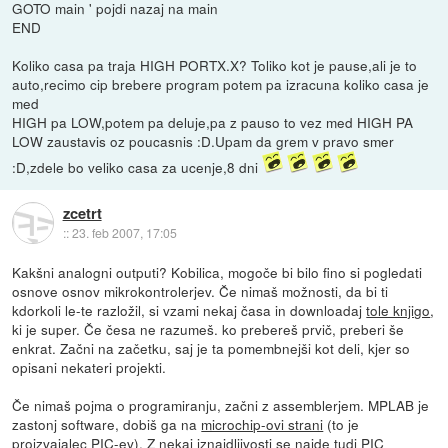
GOTO main ' pojdi nazaj na main
END
Koliko casa pa traja HIGH PORTX.X? Toliko kot je pause,ali je to
auto,recimo cip brebere program potem pa izracuna koliko casa je
med
HIGH pa LOW,potem pa deluje,pa z pauso to vez med HIGH PA
LOW zaustavis oz poucasnis :D.Upam da grem v pravo smer
:D,zdele bo veliko casa za ucenje,8 dni
zcetrt
::
23. feb 2007, 17:05
Kakšni analogni outputi? Kobilica, mogoče bi bilo fino si pogledati
osnove osnov mikrokontrolerjev. Če nimaš možnosti, da bi ti
kdorkoli le-te razložil, si vzami nekaj časa in downloadaj
tole knjigo
,
ki je super. Če česa ne razumeš. ko prebereš prvič, preberi še
enkrat. Začni na začetku, saj je ta pomembnejši kot deli, kjer so
opisani nekateri projekti.
Če nimaš pojma o programiranju, začni z assemblerjem. MPLAB je
zastonj software, dobiš ga na
microchip-ovi strani
(to je
proizvajalec PIC-ev). Z nekaj iznajdljivosti se najde tudi PIC