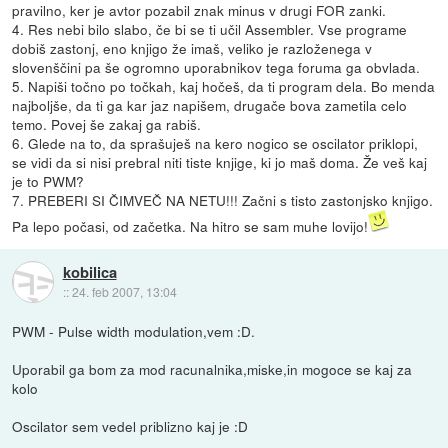
pravilno, ker je avtor pozabil znak minus v drugi FOR zanki.
4. Res nebi bilo slabo, če bi se ti učil Assembler. Vse programe
dobiš zastonj, eno knjigo že imaš, veliko je razloženega v
slovenščini pa še ogromno uporabnikov tega foruma ga obvlada.
5. Napiši točno po točkah, kaj hočeš, da ti program dela. Bo menda
najboljše, da ti ga kar jaz napišem, drugače bova zametila celo
temo. Povej še zakaj ga rabiš.
6. Glede na to, da sprašuješ na kero nogico se oscilator priklopi,
se vidi da si nisi prebral niti tiste knjige, ki jo maš doma. Že veš kaj
je to PWM?
7. PREBERI SI ČIMVEČ NA NETU!!! Začni s tisto zastonjsko knjigo.
Pa lepo počasi, od začetka. Na hitro se sam muhe lovijo!
kobilica
::
24. feb 2007, 13:04
PWM - Pulse width modulation,vem :D.
Uporabil ga bom za mod racunalnika,miske,in mogoce se kaj za
kolo
Oscilator sem vedel priblizno kaj je :D