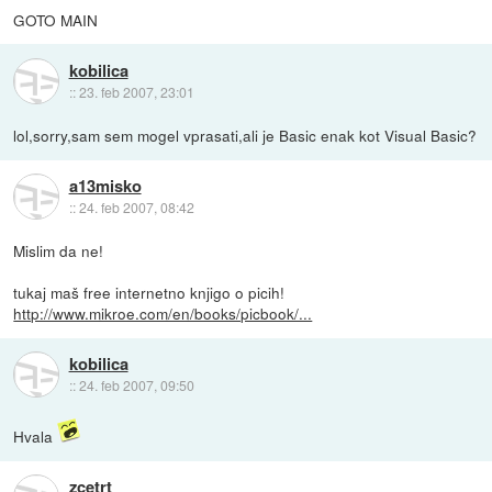
GOTO MAIN
kobilica
::
23. feb 2007, 23:01
lol,sorry,sam sem mogel vprasati,ali je Basic enak kot Visual Basic?
a13misko
::
24. feb 2007, 08:42
Mislim da ne!
tukaj maš free internetno knjigo o picih!
http://www.mikroe.com/en/books/picbook/...
kobilica
::
24. feb 2007, 09:50
Hvala
zcetrt