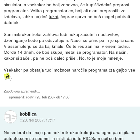
simulator, a vsekakor bo bolj zabavno, če kupiš/izdelaš preprost
programator. Veliko programatorjev, bolj ali manj preprostih za
izdelavo, lahko najdeš
tukaj
, čeprav sprva ne boš mogel pobirati
datotek.
Sam mikrokontroler zahteva tudi nekaj začetnih nastavitev,
džeririganje kode pa odsvetujem. Nauči se principa in jo spiši sam.
V assemblerju se da kaj kmalu. Če te res zanima, v enem tednu.
Morda 14 dneh, če boš skupaj metal še programator. Na način,
kakor si začel, pa ne boš daleč prišel. No, to je moje mnenje.
Vsekakor pa obstaja tudi možnost naročila programa (za gajbo vse
)
Zgodovina sprememb…
spremenil:
zcetrt
(
23. feb 2007 ob 17:08
)
kobilica
::
23. feb 2007, 17:17
Ne,sm bral da imajo pac neki mikrokontrolerji analogne pa digitalne
outpute,sem se spomnil in mislil da je to PIC.Sam ucil se bom