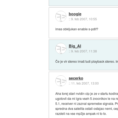
boogie
::
9. feb 2007, 10:55
imas obkljukan enable s-pdif?
Big_Al
::
9. feb 2007, 11:38
Če je vir stereo imaš tudi playback stereo. I
secerko
::
11. feb 2007, 13:00
Aha torej stari nvidin cip je ze v startu ko
ugotovil da mi igra vseh 5 zvocnikov le na 
5.1, receiver ni zaznal spremebe signala. P
spredna dva satelita ostali ostajao nemi, cep
razdeli na vse mp3je ampak ni to to.