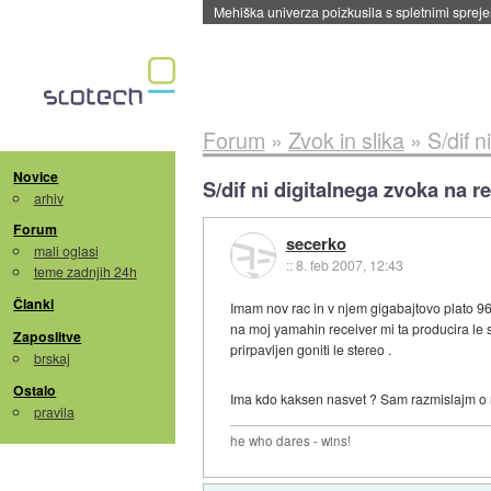
Evropska vesoljska agencija razvija svojo rak
Forum
»
Zvok in slika
»
S/dif n
Novice
S/dif ni digitalnega zvoka na r
arhiv
Forum
secerko
mali oglasi
::
8. feb 2007, 12:43
teme zadnjih 24h
Članki
Imam nov rac in v njem gigabajtovo plato 9
na moj yamahin receiver mi ta producira le s
Zaposlitve
prirpavljen goniti le stereo .
brskaj
Ostalo
Ima kdo kaksen nasvet ? Sam razmislajm o nak
pravila
he who dares - wins!