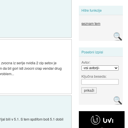
Hitre funkcije
seznam tem
Posebni izpisi
Avtor:
zvocna iz serije nvidia 2 cip setov je
 da bil gori isti zvocni crap vendar drug
problem...
Ključna beseda:
ijal bili v 5.1. S tem spdifom boš 5.1 dobil