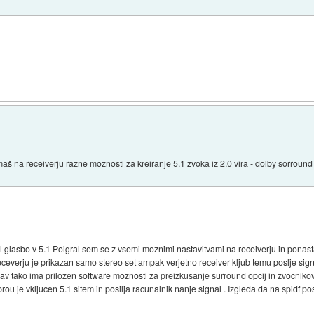
maš na receiverju razne možnosti za kreiranje 5.1 zvoka iz 2.0 vira - dolby sorround 
diral glasbo v 5.1 Poigral sem se z vsemi moznimi nastavitvami na receiverju in pona
receverju je prikazan samo stereo set ampak verjetno receiver kljub temu poslje sig
rav tako ima prilozen software moznosti za preizkusanje surround opcij in zvocnik
rou je vkljucen 5.1 sitem in posilja racunalnik nanje signal . Izgleda da na spidf po