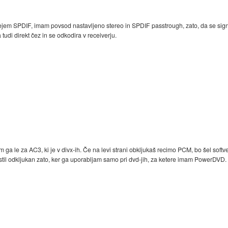
ejem SPDIF, imam povsod nastavljeno stereo in SPDIF passtrough, zato, da se sig
 tudi direkt čez in se odkodira v receiverju.
 ga le za AC3, ki je v divx-ih. Če na levi strani obkljukaš recimo PCM, bo šel softve
stil odkljukan zato, ker ga uporabljam samo pri dvd-jih, za ketere imam PowerDVD.