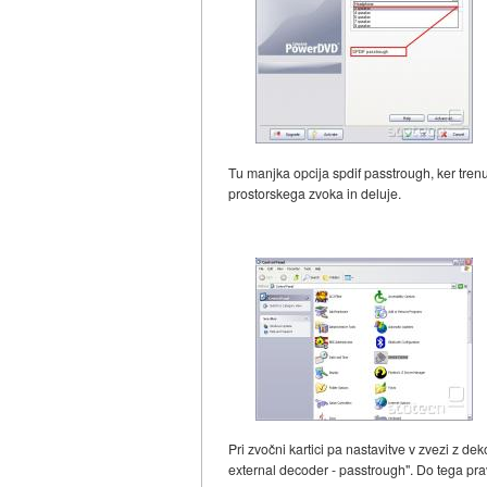
Tu manjka opcija spdif passtrough, ker trenu
prostorskega zvoka in deluje.
Pri zvočni kartici pa nastavitve v zvezi z d
external decoder - passtrough". Do tega prav