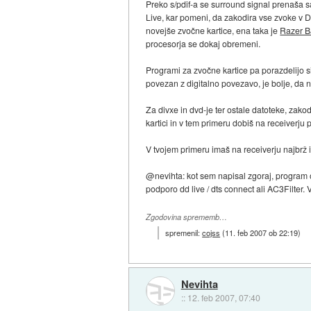
Preko s/pdif-a se surround signal prenaša s
Live, kar pomeni, da zakodira vse zvoke v Do
novejše zvočne kartice, ena taka je
Razer B
procesorja se dokaj obremeni.
Programi za zvočne kartice pa porazdelijo s
povezan z digitalno povezavo, je bolje, da 
Za divxe in dvd-je ter ostale datoteke, zako
kartici in v tem primeru dobiš na receiverju 
V tvojem primeru imaš na receiverju najbrž i
@nevihta: kot sem napisal zgoraj, program od
podporo dd live / dts connect ali AC3Filter.
Zgodovina sprememb…
spremenil:
cojss
(
11. feb 2007 ob 22:19
)
Nevihta
::
12. feb 2007, 07:40