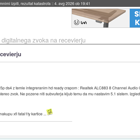
eto za večkratno uporabo
::
4. avg 2026 ob 19:41
i digitalnega zvoka na recevierju
ecevierju
65p ds4 z temle integreranim hd ready crapom : Realtek ALC883 8 Channel Audio C
tereo zvok. Ne pozene niti subvuferja kljub temu da mu nastavim 5.1 sistem. Izgleda
upu xfi fatal1ty kartice ...