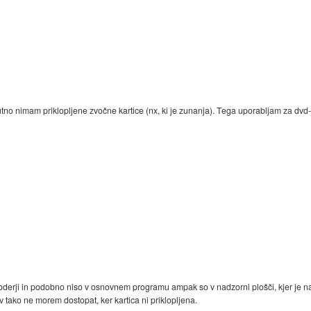
tno nimam priklopljene zvočne kartice (nx, ki je zunanja). Tega uporabljam za dvd-j
ekoderji in podobno niso v osnovnem programu ampak so v nadzorni plošči, kjer je na 
 tako ne morem dostopat, ker kartica ni priklopljena.