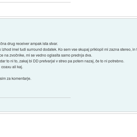
na drug receiver ampak ista stvar.
oax izhod imel tudi surround dodatek. Ko sem vse skupaj priklopil mi zazna stereo, 
ice na zvočnike, mi se vedno oglasita samo prednja dva.
ar to ni to, zakaj bi DD pretvarjal v streo pa potem nazaj, če to ni potrebno.
 coaxu ali kaj.
osim za komentarje.