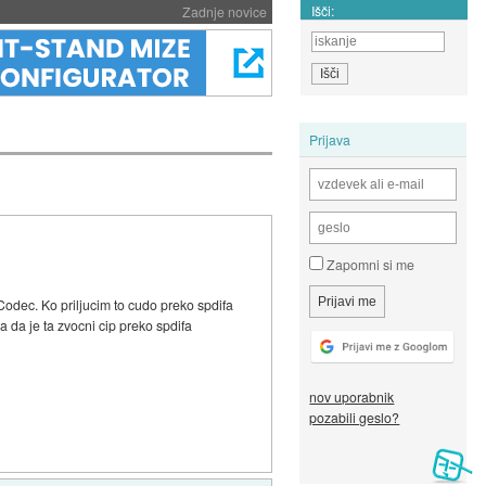
Išči:
Zadnje novice
Prijava
Zapomni si me
odec. Ko priljucim to cudo preko spdifa
 da je ta zvocni cip preko spdifa
nov uporabnik
pozabili geslo?