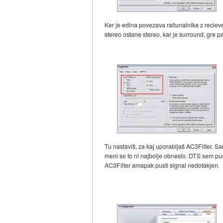
Ker je edina povezava računalnika z reciev
stereo ostane stereo, kar je surround, gre pa
Tu nastaviš, za kaj uporabljaš AC3Filter. Sam
meni se to ni najbolje obneslo. DTS sem pu
AC3Filter amapak pusti signal nedotakjen.