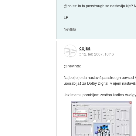
@cojss: In ta passtrough se nastavlja kje? 
LP
Nevihta
cojss
::
12. feb 2007, 10:46
@nevihta:
Najbolje je da nastaviš passtrough povsod kj
uporabljaš za Dolby Digital, v njem nastavi
Jaz imam uporabljam zvočno kartico Audigy2