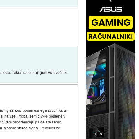
mode. Takrat pa bi naj igrali vsi zvočniki.
stavil glasnosti posameznega zvocnika ter
nal na vse. Probal sem divx-e posnete v
ov. V tem programovju pa delata samo
silja samo stereo signal ..receiver ze