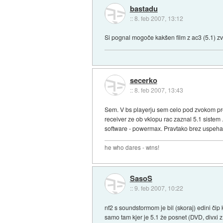
bastadu
::
8. feb 2007, 13:12
Si pognal mogoče kakšen film z ac3 (5.1) 
secerko
::
8. feb 2007, 13:43
Sem. V bs playerju sem celo pod zvokom proba
receiver ze ob vklopu rac zaznal 5.1 sistem 
software - powermax. Pravtako brez uspeha z
he who dares - wins!
SasoS
::
9. feb 2007, 10:22
nf2 s soundstormom je bil (skoraj) edini čip k
samo tam kjer je 5.1 že posnet (DVD, divxi z 5