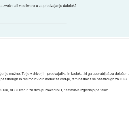
Na zvočni ali v software-u za predvajanje datotek?
er je možno. To je v driverjih, predvajaliku in kodeku, ki ga uporabljaš za določen
š passtrough in recimo nVidin kodek za dvd-je, tam nastaviš še passtrough za DTS.
 NX, AC3Filter in za dvd-je PowerDVD, nastavitve izgledajo pa tako: