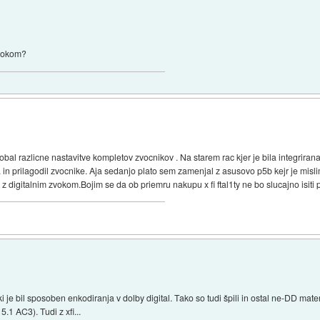
zvokom?
l razlicne nastavitve kompletov zvocnikov . Na starem rac kjer je bila integrirana 
. in prilagodil zvocnike. Aja sedanjo plato sem zamenjal z asusovo p5b kejr je mislim
 digitalnim zvokom.Bojim se da ob priemru nakupu x fi ftal1ty ne bo slucajno isiti 
i je bil sposoben enkodiranja v dolby digital. Tako so tudi špili in ostal ne-DD mater
.1 AC3). Tudi z xfi...