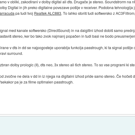
amo v obliki, zakodirani v dolby digital ali dts. Drugače je stereo. Soundstrorm na
lby Digital in jih preko digitalne povezave pošlje v receiver. Podobna tehnologija je
arracuda
pa tudi tvoj
Realtek ALC883
. To lahko storiš tudi softwersko z AC3Filtrom
ignal med kanale softwersko (DirectSound) in na daigitlni izhod dobiš samo prednja
nastaviš stereo, ker bo tako zvok najmanj popačen in tudi basi ne bodo preusmerjen
dirane v dts in dd se najpogosteje uporablja funkcija passtrough, ki ta signal pošlje
pravi surround.
zbran dolby prologic (II), dts neo, 3x stereo ali 6ch stereo. To so vse programi ki s
 zvočne ne dela v dd in iz njega na digitalni izhod pride samo stereo. Če hočeš da b
 Vsekakor pa je za filme optimalen passtrough.