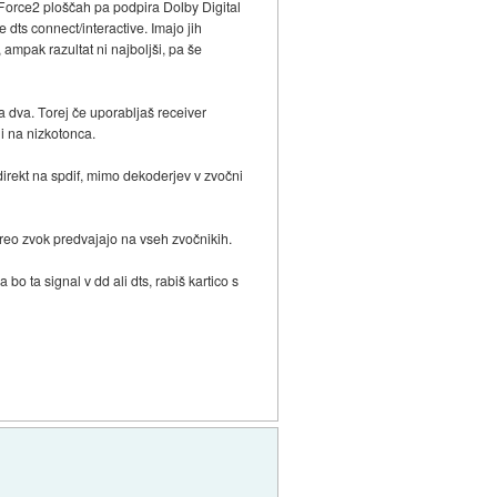
 nForce2 ploščah pa podpira Dolby Digital
 dts connect/interactive. Imajo jih
, ampak razultat ni najboljši, pa še
 dva. Torej če uporabljaš receiver
i na nizkotonca.
 direkt na spdif, mimo dekoderjev v zvočni
tereo zvok predvajajo na vseh zvočnikih.
o ta signal v dd ali dts, rabiš kartico s