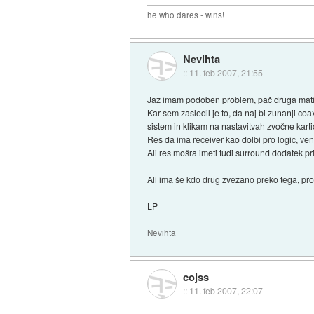
he who dares - wins!
Nevihta
::
11. feb 2007, 21:55
Jaz imam podoben problem, pač druga matič
Kar sem zasledil je to, da naj bi zunanji c
sistem in klikam na nastavitvah zvočne kart
Res da ima receiver kao dolbi pro logic, vend
Ali res mošra imeti tudi surround dodatek pri
Ali ima še kdo drug zvezano preko tega, pr
LP
Nevihta
cojss
::
11. feb 2007, 22:07