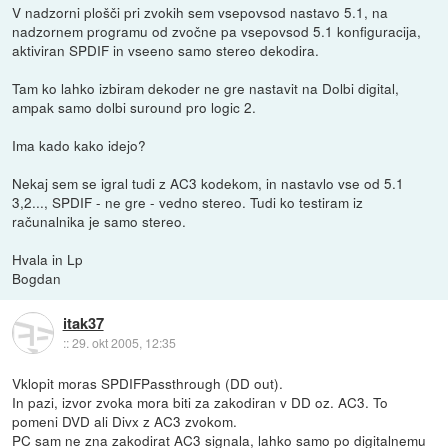
V nadzorni plošči pri zvokih sem vsepovsod nastavo 5.1, na
nadzornem programu od zvočne pa vsepovsod 5.1 konfiguracija,
aktiviran SPDIF in vseeno samo stereo dekodira.
Tam ko lahko izbiram dekoder ne gre nastavit na Dolbi digital,
ampak samo dolbi suround pro logic 2.
Ima kado kako idejo?
Nekaj sem se igral tudi z AC3 kodekom, in nastavlo vse od 5.1
3,2..., SPDIF - ne gre - vedno stereo. Tudi ko testiram iz
računalnika je samo stereo.
Hvala in Lp
Bogdan
itak37
::
29. okt 2005, 12:35
Vklopit moras SPDIFPassthrough (DD out).
In pazi, izvor zvoka mora biti za zakodiran v DD oz. AC3. To
pomeni DVD ali Divx z AC3 zvokom.
PC sam ne zna zakodirat AC3 signala, lahko samo po digitalnemu