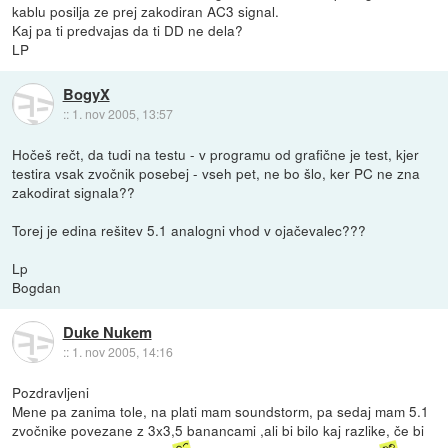
kablu posilja ze prej zakodiran AC3 signal.
Kaj pa ti predvajas da ti DD ne dela?
LP
BogyX
::
1. nov 2005, 13:57
Hočeš rečt, da tudi na testu - v programu od grafične je test, kjer
testira vsak zvočnik posebej - vseh pet, ne bo šlo, ker PC ne zna
zakodirat signala??
Torej je edina rešitev 5.1 analogni vhod v ojačevalec???
Lp
Bogdan
Duke Nukem
::
1. nov 2005, 14:16
Pozdravljeni
Mene pa zanima tole, na plati mam soundstorm, pa sedaj mam 5.1
zvočnike povezane z 3x3,5 banancami ,ali bi bilo kaj razlike, če bi