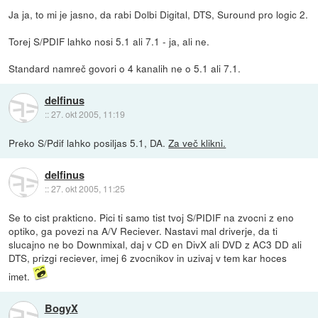
Ja ja, to mi je jasno, da rabi Dolbi Digital, DTS, Suround pro logic 2.
Torej S/PDIF lahko nosi 5.1 ali 7.1 - ja, ali ne.
Standard namreč govori o 4 kanalih ne o 5.1 ali 7.1.
delfinus
::
27. okt 2005, 11:19
Preko S/Pdif lahko posiljas 5.1, DA.
Za več klikni.
delfinus
::
27. okt 2005, 11:25
Se to cist prakticno. Pici ti samo tist tvoj S/PIDIF na zvocni z eno
optiko, ga povezi na A/V Reciever. Nastavi mal driverje, da ti
slucajno ne bo Downmixal, daj v CD en DivX ali DVD z AC3 DD ali
DTS, prizgi reciever, imej 6 zvocnikov in uzivaj v tem kar hoces
imet.
BogyX