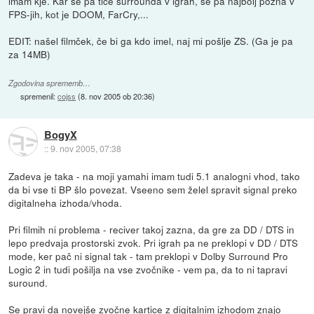
imam kje. Kar se pa tiče surrounda v igrah, se pa najbolj pozna v
FPS-jih, kot je DOOM, FarCry,...
EDIT: našel filmček, če bi ga kdo imel, naj mi pošlje ZS. (Ga je pa
za 14MB)
Zgodovina sprememb…
spremenil:
cojss
(
8. nov 2005 ob 20:36
)
BogyX
::
9. nov 2005, 07:38
Zadeva je taka - na moji yamahi imam tudi 5.1 analogni vhod, tako
da bi vse ti BP šlo povezat. Vseeno sem želel spravit signal preko
digitalneha izhoda/vhoda.
Pri filmih ni problema - reciver takoj zazna, da gre za DD / DTS in
lepo predvaja prostorski zvok. Pri igrah pa ne preklopi v DD / DTS
mode, ker pač ni signal tak - tam preklopi v Dolby Surround Pro
Logic 2 in tudi pošilja na vse zvočnike - vem pa, da to ni tapravi
suround.
Se pravi da novejše zvočne kartice z digitalnim izhodom znajo