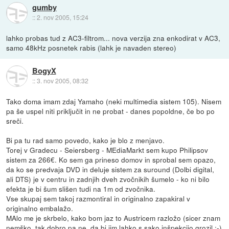
gumby
::
2. nov 2005, 15:24
lahko probas tud z AC3-filtrom... nova verzija zna enkodirat v AC3,
samo 48kHz posnetek rabis (lahk je navaden stereo)
BogyX
::
3. nov 2005, 08:32
Tako doma imam zdaj Yamaho (neki multimedia sistem 105). Nisem
pa še uspel niti priključit in ne probat - danes popoldne, če bo po
sreči.
Bi pa tu rad samo povedo, kako je blo z menjavo.
Torej v Gradecu - Seiersberg - MEdiaMarkt sem kupo Philipsov
sistem za 266€. Ko sem ga prineso domov in sprobal sem opazo,
da ko se predvaja DVD in deluje sistem za suround (Dolbi digital,
ali DTS) je v centru in zadnjih dveh zvočnikih šumelo - ko ni bilo
efekta je bi šum slišen tudi na 1m od zvočnika.
Vse skupaj sem takoj razmontiral in originalno zapakiral v
originalno embalažo.
MAlo me je skrbelo, kako bom jaz to Austricem razložo (sicer znam
nemško, tak dobro pa ne, da bi jim lahko s sako inšpekcijo grozil :-)