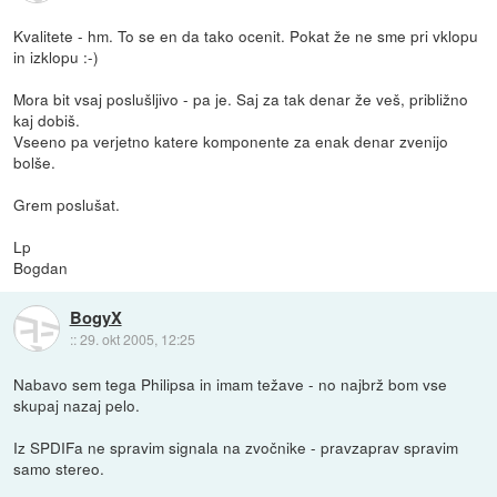
Kvalitete - hm. To se en da tako ocenit. Pokat že ne sme pri vklopu
in izklopu :-)
Mora bit vsaj poslušljivo - pa je. Saj za tak denar že veš, približno
kaj dobiš.
Vseeno pa verjetno katere komponente za enak denar zvenijo
bolše.
Grem poslušat.
Lp
Bogdan
BogyX
::
29. okt 2005, 12:25
Nabavo sem tega Philipsa in imam težave - no najbrž bom vse
skupaj nazaj pelo.
Iz SPDIFa ne spravim signala na zvočnike - pravzaprav spravim
samo stereo.