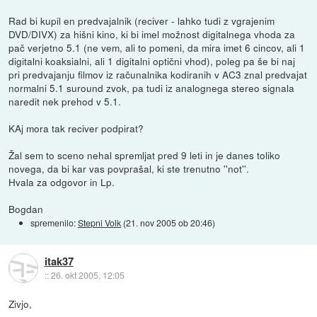
Rad bi kupil en predvajalnik (reciver - lahko tudi z vgrajenim
DVD/DIVX) za hišni kino, ki bi imel možnost digitalnega vhoda za
pač verjetno 5.1 (ne vem, ali to pomeni, da mira imet 6 cincov, ali 1
digitalni koaksialni, ali 1 digitalni optični vhod), poleg pa še bi naj
pri predvajanju filmov iz računalnika kodiranih v AC3 znal predvajat
normalni 5.1 suround zvok, pa tudi iz analognega stereo signala
naredit nek prehod v 5.1.
KAj mora tak reciver podpirat?
Žal sem to sceno nehal spremljat pred 9 leti in je danes toliko
novega, da bi kar vas povprašal, ki ste trenutno ''not''.
Hvala za odgovor in Lp.
Bogdan
spremenilo:
Stepni Volk
(
21. nov 2005 ob 20:46
)
itak37
::
26. okt 2005, 12:05
Zivjo,