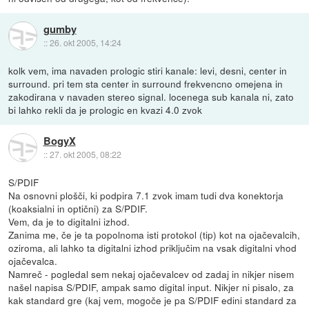
gumby
::
26. okt 2005, 14:24
kolk vem, ima navaden prologic stiri kanale: levi, desni, center in
surround. pri tem sta center in surround frekvencno omejena in
zakodirana v navaden stereo signal. locenega sub kanala ni, zato
bi lahko rekli da je prologic en kvazi 4.0 zvok
BogyX
::
27. okt 2005, 08:22
S/PDIF
Na osnovni plošči, ki podpira 7.1 zvok imam tudi dva konektorja
(koaksialni in optični) za S/PDIF.
Vem, da je to digitalni izhod.
Zanima me, če je ta popolnoma isti protokol (tip) kot na ojačevalcih,
oziroma, ali lahko ta digitalni izhod priključim na vsak digitalni vhod
ojačevalca.
Namreč - pogledal sem nekaj ojačevalcev od zadaj in nikjer nisem
našel napisa S/PDIF, ampak samo digital input. Nikjer ni pisalo, za
kak standard gre (kaj vem, mogoče je pa S/PDIF edini standard za