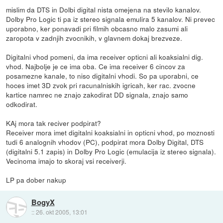
mislim da DTS in Dolbi digital nista omejena na stevilo kanalov.
Dolby Pro Logic ti pa iz stereo signala emulira 5 kanalov. Ni prevec
uporabno, ker ponavadi pri filmih obcasno malo zasumi ali
zaropota v zadnjih zvocnikih, v glavnem dokaj brezveze.
Digitalni vhod pomeni, da ima receiver opticni ali koaksialni dig.
vhod. Najbolje je ce ima oba. Ce ima receiver 6 cincov za
posamezne kanale, to niso digitalni vhodi. So pa uporabni, ce
hoces imet 3D zvok pri racunalniskih igricah, ker rac. zvocne
kartice namrec ne znajo zakodirat DD signala, znajo samo
odkodirat.
KAj mora tak reciver podpirat?
Receiver mora imet digitalni koaksialni in opticni vhod, po moznosti
tudi 6 analognih vhodov (PC), podpirat mora Dolby Digital, DTS
(digitalni 5.1 zapis) in Dolby Pro Logic (emulacija iz stereo signala).
Vecinoma imajo to skoraj vsi receiverji.
LP pa dober nakup
BogyX
::
26. okt 2005, 13:01