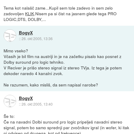
Tema kot nalašč zame...Kupil sem tole zadevo in sem zelo
zadovoljen
KLIK
.Nisem pa si čist na jasnem glede tega PRO
LOGIC,DTS, DOLBY,...
BogyX
::
26. okt 2005, 13:36
Mimo vseko?
Včasih je bil film na austriji in je na začetku pisalo kao posnet z
Dolby suround pro logic tehniko.
V Reciver je prišo stereo signal iz stereo TVja. Iz tega je potem
dekoder naredo 4 kanalni zvok.
Ne razumem, kako misliš, da sem napisal narobe?
BogyX
::
26. okt 2005, 13:40
Še to:
Če na navadni Dolbi suround pro logic pripelješ navadni stereo
signal, potem bo samo sprednji par zvočnikov igral (in wofer, ki itak
ni odvisen od drugega, kot od frekvence).