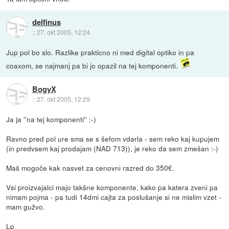
delfinus
::
27. okt 2005, 12:24
Jup pol bo slo. Razlike prakticno ni med digital optiko in pa
coaxom, se najmanj pa bi jo opazil na tej komponenti.
BogyX
::
27. okt 2005, 12:29
Ja ja ''na tej komponenti'' :-)
Ravno pred pol ure sma se s šefom vdarla - sem reko kaj kupujem
(in predvsem kaj prodajam (NAD 713)), je reko da sem zmešan :-)
Maš mogoče kak nasvet za cenovni razred do 350€.
Vsi proizvajalci majo takšne komponente, kako pa katera zveni pa
nimam pojma - pa tudi 14dmi cajta za poslušanje si ne mislim vzet -
mam gužvo.
Lp