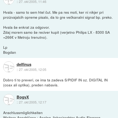
::
27. okt 2005, 11:46
Hvala - samo to sem htel čut. Me pa res moti, ker ni nikjer pri
proizvajalcih opreme pisalo, da to gre večkanalni signal bp. preko.
Hvala še enkrat za odgovor.
Zdaj morem samo še reciver kupit (verjetno Philips LX - 8300 SA
=266€ v Metroju trenutno).
Lp
Bogdan
delfinus
::
27. okt 2005, 12:05
Dobro ti to preveri, ce ima ta zadeva S/PIDIF IN oz. DIGITAL IN
(coax ali optika), preden nabavis.
BogyX
::
27. okt 2005, 12:17
Anschlussmöglichkeiten
Weitere Anschlüsse : Analog. linker/rechter Audio-Eingang,