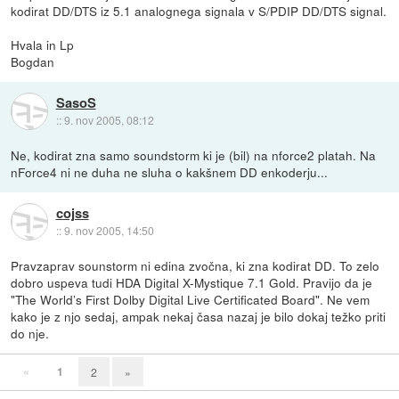
kodirat DD/DTS iz 5.1 analognega signala v S/PDIP DD/DTS signal.
Hvala in Lp
Bogdan
SasoS
::
9. nov 2005, 08:12
Ne, kodirat zna samo soundstorm ki je (bil) na nforce2 platah. Na
nForce4 ni ne duha ne sluha o kakšnem DD enkoderju...
cojss
::
9. nov 2005, 14:50
Pravzaprav sounstorm ni edina zvočna, ki zna kodirat DD. To zelo
dobro uspeva tudi HDA Digital X-Mystique 7.1 Gold. Pravijo da je
"The World’s First Dolby Digital Live Certificated Board". Ne vem
kako je z njo sedaj, ampak nekaj časa nazaj je bilo dokaj težko priti
do nje.
«
1
2
»