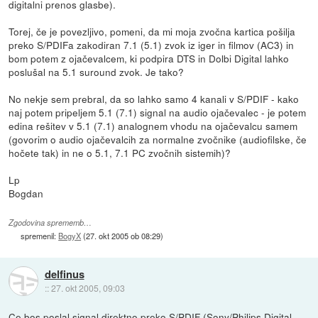
digitalni prenos glasbe).
Torej, če je povezljivo, pomeni, da mi moja zvočna kartica pošilja
preko S/PDIFa zakodiran 7.1 (5.1) zvok iz iger in filmov (AC3) in
bom potem z ojačevalcem, ki podpira DTS in Dolbi Digital lahko
poslušal na 5.1 suround zvok. Je tako?
No nekje sem prebral, da so lahko samo 4 kanali v S/PDIF - kako
naj potem pripeljem 5.1 (7.1) signal na audio ojačevalec - je potem
edina rešitev v 5.1 (7.1) analognem vhodu na ojačevalcu samem
(govorim o audio ojačevalcih za normalne zvočnike (audiofilske, če
hočete tak) in ne o 5.1, 7.1 PC zvočnih sistemih)?
Lp
Bogdan
Zgodovina sprememb…
spremenil:
BogyX
(
27. okt 2005 ob 08:29
)
delfinus
::
27. okt 2005, 09:03
Ce bos poslal signal direktno preko S/PDIF (Sony/Philips Digital