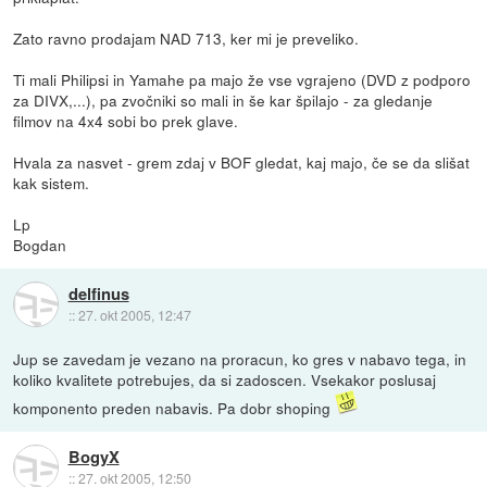
Zato ravno prodajam NAD 713, ker mi je preveliko.
Ti mali Philipsi in Yamahe pa majo že vse vgrajeno (DVD z podporo
za DIVX,...), pa zvočniki so mali in še kar špilajo - za gledanje
filmov na 4x4 sobi bo prek glave.
Hvala za nasvet - grem zdaj v BOF gledat, kaj majo, če se da slišat
kak sistem.
Lp
Bogdan
delfinus
::
27. okt 2005, 12:47
Jup se zavedam je vezano na proracun, ko gres v nabavo tega, in
koliko kvalitete potrebujes, da si zadoscen. Vsekakor poslusaj
komponento preden nabavis. Pa dobr shoping
BogyX
::
27. okt 2005, 12:50