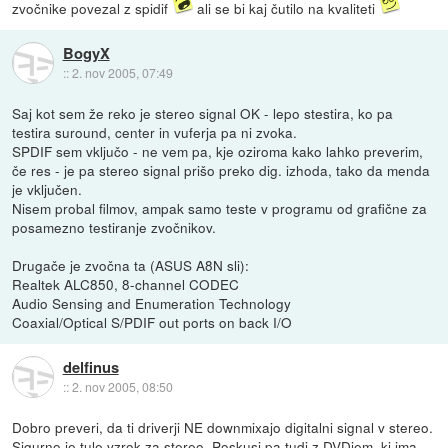
zvočnike povezal z spidif
ali se bi kaj čutilo na kvaliteti
BogyX
::
2. nov 2005, 07:49
Saj kot sem že reko je stereo signal OK - lepo stestira, ko pa
testira suround, center in vuferja pa ni zvoka.
SPDIF sem vključo - ne vem pa, kje oziroma kako lahko preverim,
če res - je pa stereo signal prišo preko dig. izhoda, tako da menda
je vključen.
Nisem probal filmov, ampak samo teste v programu od grafične za
posamezno testiranje zvočnikov.
Drugače je zvočna ta (ASUS A8N sli):
Realtek ALC850, 8-channel CODEC
Audio Sensing and Enumeration Technology
Coaxial/Optical S/PDIF out ports on back I/O
delfinus
::
2. nov 2005, 08:50
Dobro preveri, da ti driverji NE downmixajo digitalni signal v stereo.
Sigurno je tule vzrok za stereo. Poskusi pa tudi z DVDjem, ki ima