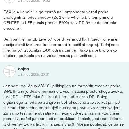
::
8. nov 2005, 19:52
EAX je 4-kanalni in ga moraš na komponento vezati preko
analognih izhodov/vhodov (2x 2 činč =4 činči), v tem primeru
CENTER in LFE pustiš prosta. EAXa se v DD še ne da kar tako
encodirati.
Sem pa imel na SB Live 5.1 gor driverje od Kx Project, ki je imel
opcijo delati iz sterea tudi sorround in pošiljat naprej. Tedaj sem
imel na 5.1 zvočnikih EAX tudi na centru. Kako pa bi bilo preko
digitalnega kabla pa na žalost moraš poskusiti sam.
cojss
::
8. nov 2005, 20:31
Jaz sem imel Asus A8N Sli priklopljen na Yamahin receiver preko
S/PDIF-a in je delalo normalno z vsemi zapisi prostorskega zvoka,
torej DD in DTS tako 5.1 kot 6.1 kot tudi stereo DD. Poleg
digitalnega izhoda pa za igre in bolj eksotične zapise, kot je mp3
surround še vedno potrebuješ analogno povezavo z receiverjem.
Za samo testiranje obsatja kar nekaj dvd-jev z raznimi vzorčnimi
posnetki, našel pa sem tudi en praktičen filmček, podoben tistemu
iz driverjev zv. kartic, ki ima zapis v ac3. Moram pogledat, če ga še