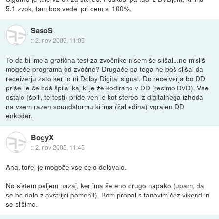
5.1 zvok, tam bos vedel pri cem si 100%.
SasoS
::
2. nov 2005, 11:05
To da bi imela grafična test za zvočnike nisem še slišal...ne misliš
mogoče programa od zvočne? Drugače pa tega ne boš slišal da
receiverju zato ker to ni Dolby Digital signal. Do receiverja bo DD
prišel le če boš špilal kaj ki je že kodirano v DD (recimo DVD). Vse
ostalo (špili, te testi) pride ven le kot stereo iz digitalnega izhoda
na vsem razen soundstormu ki ima (žal edina) vgrajen DD
enkoder.
BogyX
::
2. nov 2005, 11:45
Aha, torej je mogoče vse celo delovalo.
No sistem peljem nazaj, ker ima še eno drugo napako (upam, da
se bo dalo z avstrijci pomenit). Bom probal s tanovim čez vikend in
se slišimo.