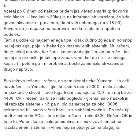
).
Včeraj po 6 dneh od nakupa pridem jaz v Mediamarkt (pritovorim
celo škatlo, ki ima kakih 30kg) in na informacijah vprašam, če kdo
govori slovensko - pravi ona, da ni več nobenega (ura 18.00).
Povem, da je napaka na napravi in mi da listek, ter napoti na
oddelek.
Tam na oddelku najdem enega tipa, ki tak čudno zgleda in nonstop
nekaj razlaga, poje in štekari po razstavljenih sistemih. Mu rečem,
da je nekaj narobe, ker šumi, ko se predvaja film, on pa reče - kaj
nazaj ste prinesli - je tak lepo zapakirano, kot da mislite novega
kupit :-) , potem pa - ni problema, boste zamenjali, ali vzamete
drugo napravo.
Evo težava rešena - rečem, da sem gledal neke Yamahe - tip celi
navdušen - ja Yamaha - glej ta sistem (cena 500€ - malo visoka,
ampak bi šlo skozi) - reče tega ti dam ceneje za 450 - eh naj bo za
440€. Ok - rečem, da bi še malo pogledo - grema malo naokoli in
mi razkaže sisteme - nič pa ni blo pametnega za okoli 300€,
oziroma so bli, samo v črni barvi in s slabšimi zvočniki. Pa reče tip -
pridi z mano do PCja - tam nekaj računa - reče 430€. Rečem OK in
to je to. Potem še se malo pomenima, mi malo zavrti en cd na
razstavlenem sistemu in vmes napiše papirje za na blagajno.