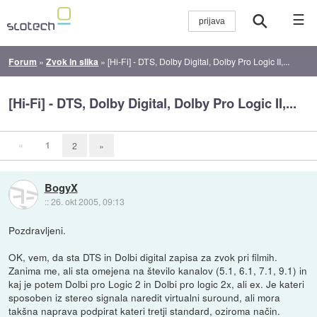
☰
Forum
»
Zvok in slika
»
[Hi-Fi] - DTS, Dolby Digital, Dolby Pro Logic II,...
[Hi-Fi] - DTS, Dolby Digital, Dolby Pro Logic II,...
«
1
2
»
BogyX
::
26. okt 2005, 09:13
Pozdravljeni.
OK, vem, da sta DTS in Dolbi digital zapisa za zvok pri filmih.
Zanima me, ali sta omejena na število kanalov (5.1, 6.1, 7.1, 9.1) in
kaj je potem Dolbi pro Logic 2 in Dolbi pro logic 2x, ali ex. Je kateri
sposoben iz stereo signala naredit virtualni suround, ali mora
takšna naprava podpirat kateri tretji standard, oziroma način.