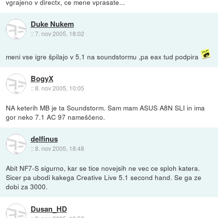
vgrajeno v directx, ce mene vprasate...
Duke Nukem
::
7. nov 2005, 18:02
meni vse igre špilajo v 5.1 na soundstormu ,pa eax tud podpira
BogyX
::
8. nov 2005, 10:05
NA keterih MB je ta Soundstorm. Sam mam ASUS A8N SLI in ima
gor neko 7.1 AC 97 nameščeno.
delfinus
::
8. nov 2005, 18:48
Abit NF7-S sigurno, kar se tice novejsih ne vec ce sploh katera.
Sicer pa ubodi kakega Creative Live 5.1 second hand. Se ga ze
dobi za 3000.
Dusan_HD