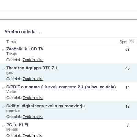
Vredno ogleda ...
Tema
Sporočila
»
Zvočniki k LCD TV
53
T-Majo
Oddelek:
Zvok in slika
»
Theatron Agrippa DTS 7.1
45
ganzi
Oddelek:
Zvok in slika
»
S/PDIF out samo 2.0 zvok namesto 2.1 (subw. ne dela)
14
Vucko
Oddelek:
Zvok in slika
»
S/dif ni digitalnega zvoka na recevierju
12
secerko
Oddelek:
Zvok in slika
»
PC to HI-FI
8
Misi666
Oddelek:
Zvok in slika