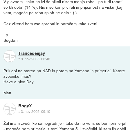
V glavnem - tako na izi še nikoli nisem menjo robe - pa tudi rabati
so bli dobri (14 %). Nič niso komplicirali in prijaznost na višku (kaj
vem, mogoče pa roba sploh ne dela :-) ).
Čez vikend bom vse sprobal in poročam kako zveni.
Lp
Bogdan
Trancedeejay
::
3. nov 2005, 08:48
Priklopi na stereo na NAD in potem na Yamaho in primerjaj. Katere
zvocnike imas?
Have a nice Day
Matt
BogyX
::
3. nov 2005, 09:10
Žal imam zvočnike samogradnje - tako da ne vem, če bom primerjal
- mogoče bom primerjal z temi Yamaha 5.1 zvočniki, ki sem jih dobil