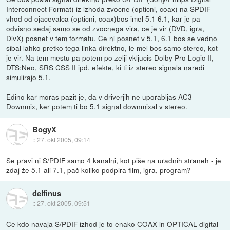
Interconnect Format) iz izhoda zvocne (opticni, coax) na SPDIF
vhod od ojacevalca (opticni, coax)bos imel 5.1 6.1, kar je pa
odvisno sedaj samo se od zvocnega vira, ce je vir (DVD, igra,
DivX) posnet v tem formatu. Ce ni posnet v 5.1, 6.1 bos se vedno
sibal lahko pretko tega linka direktno, le mel bos samo stereo, kot
je vir. Na tem mestu pa potem po zelji vkljucis Dolby Pro Logic II,
DTS:Neo, SRS CSS II ipd. efekte, ki ti iz stereo signala naredi
simulirajo 5.1.
Edino kar moras pazit je, da v driverjih ne uporabljas AC3
Downmix, ker potem ti bo 5.1 signal downmixal v stereo.
BogyX
::
27. okt 2005, 09:14
Se pravi ni S/PDIF samo 4 kanalni, kot piše na uradnih straneh - je
zdaj že 5.1 ali 7.1, pač koliko podpira film, igra, program?
delfinus
::
27. okt 2005, 09:51
Ce kdo navaja S/PDIF izhod je to enako COAX in OPTICAL digital