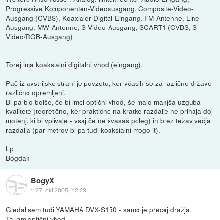
Progressive Komponenten-Videoausgang, Composite-Video-
Ausgang (CVBS), Koaxialer Digital-Eingang, FM-Antenne, Line-
Ausgang, MW-Antenne, S-Video-Ausgang, SCART1 (CVBS, S-
Video/RGB-Ausgang)
Torej ima koaksialni digitalni vhod (eingang).
Pač iz avstrijske strani je povzeto, ker včasih so za različne države
različno opremljeni.
Bi pa blo bolše, če bi imel optični vhod, še malo manjša uzguba
kvalitete (teoretično, ker praktično na kratke razdalje ne prihaja do
motenj, ki bi vplivale - vsaj če ne švasaš poleg) in brez težav večja
razdalja (par metrov bi pa tudi koaksialni mogo it).
Lp
Bogdan
BogyX
::
27. okt 2005, 12:23
Gledal sem tudi YAMAHA DVX-S150 - samo je precej dražja.
Ta iam optični vhod.