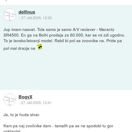
delfinus
::
27. okt 2005, 12:35
Jup imam nasvet. Tole samo je samo A/V reciever - Marantz
SR4500. En ga na Bolhi prodaja za 60.000, kar se mi zdi ugodno.
To je lansko/letosnji model. Rabil bi pol se zvocnike ne. Pride pa
pol mal drazje ne
BogyX
::
27. okt 2005, 12:41
Ja, to je huda stvar.
Kam pa naj zvočnike dam - tamalih pa se ne spodobi tu gor
priklaplat.