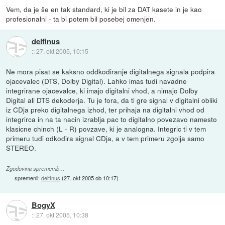
Vem, da je še en tak standard, ki je bil za DAT kasete in je kao
profesionalni - ta bi potem bil posebej omenjen.
delfinus
::
27. okt 2005, 10:15
Ne mora pisat se kaksno oddkodiranje digitalnega signala podpira
ojacevalec (DTS, Dolby Digital). Lahko imas tudi navadne
integrirane ojacevalce, ki imajo digitalni vhod, a nimajo Dolby
Digital ali DTS dekoderja. Tu je fora, da ti gre signal v digitalni obliki
iz CDja preko digitalnega izhod, ter prihaja na digitalni vhod od
integrirca in na ta nacin izrablja pac to digitalno povezavo namesto
klasicne chinch (L - R) povzave, ki je analogna. Integric ti v tem
primeru tudi odkodira signal CDja, a v tem primeru zgolja samo
STEREO.
Zgodovina sprememb…
spremenil:
delfinus
(
27. okt 2005 ob 10:17
)
BogyX
::
27. okt 2005, 10:38