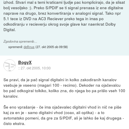
izhod. Stvari mal s temi kraticami ljudje pac komplicirajo, da je slisat
bolj vesoljsko :). Preko S/PDIF se ti signal prenasa iz ene digitalne
naprave na drugo, brez konvertiranja v analogni signal. Tako npr
5.1 tece iz DVD na AC3 Reciever preko tega in imas po
odkodiranju v recieverju okrog svoje glave kar naenkrat Dolby
Digital.
Zgodovina sprememb…
spremenil:
delfinus
(
27. okt 2005 ob 09:58
)
BogyX
::
27. okt 2005, 10:00
Se pravi, da je pač signal digitalni in kolko zakodiranih kanalov
vsebuje je vseeno (magari 100 - recimo). Dekoder na ojačevalcu
bo pač odkogiral tolkiko, koliko zna, do njega bo pa prišlo vseh 100
kanalov.
Še eno vprašanje - če ima ojačevalec digitalni vhod in nič ne piše
kaj za en je - samo digitalni vhod (coax, ali optika) - a to
avtomatsko pomeni, da gre za S/PDIF, ali je lahko še kaj drugega -
čisto ekstra.