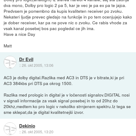
dva mono, Dolby pro logic 2 pa 5, kar je vec je pa ex pa te jajca.
Predvsem je pomembno da kupis kvaliteten receiver po zvoku.
Nekateri ljudje prevec gledajo na funkcije in po tem ocenjujejo kako
je dober receiver, kar pa ne pove nic o zvoku. Ce rabis vhode za
vsak kanal posebej bos pac pogledal ce jih ima.
Have a nice Day
Matt
Dr Evil
::
26. okt 2005, 13:06
AC3 je dolby digital.Razlika med AC3 in DTS je v bitrate,ki je pri
AC3 384kbs pri DTS pa okrog 1500.
Razlika med prologic in digital je v ločenosti signalov.DIGITAL nosi
v signali informacije za vsak signal posebej in to od 20hz do
20khz,medtem ko pro logic v nekoliko strnjenem spektru.Iz tega se
sme sklepat,da je digital kvalitetnejši izvor.
Dekinio
::
26. okt 2005, 13:20