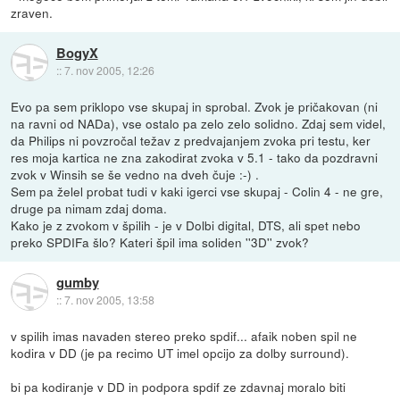
zraven.
BogyX
::
7. nov 2005, 12:26
Evo pa sem priklopo vse skupaj in sprobal. Zvok je pričakovan (ni
na ravni od NADa), vse ostalo pa zelo zelo solidno. Zdaj sem videl,
da Philips ni povzročal težav z predvajanjem zvoka pri testu, ker
res moja kartica ne zna zakodirat zvoka v 5.1 - tako da pozdravni
zvok v Winsih se še vedno na dveh čuje :-) .
Sem pa želel probat tudi v kaki igerci vse skupaj - Colin 4 - ne gre,
druge pa nimam zdaj doma.
Kako je z zvokom v špilih - je v Dolbi digital, DTS, ali spet nebo
preko SPDIFa šlo? Kateri špil ima soliden ''3D'' zvok?
gumby
::
7. nov 2005, 13:58
v spilih imas navaden stereo preko spdif... afaik noben spil ne
kodira v DD (je pa recimo UT imel opcijo za dolby surround).
bi pa kodiranje v DD in podpora spdif ze zdavnaj moralo biti