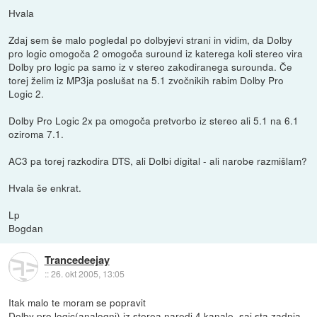
Hvala
Zdaj sem še malo pogledal po dolbyjevi strani in vidim, da Dolby
pro logic omogoča 2 omogoča suround iz katerega koli stereo vira
Dolby pro logic pa samo iz v stereo zakodiranega surounda. Če
torej želim iz MP3ja poslušat na 5.1 zvočnikih rabim Dolby Pro
Logic 2.
Dolby Pro Logic 2x pa omogoča pretvorbo iz stereo ali 5.1 na 6.1
oziroma 7.1.
AC3 pa torej razkodira DTS, ali Dolbi digital - ali narobe razmišlam?
Hvala še enkrat.
Lp
Bogdan
Trancedeejay
::
26. okt 2005, 13:05
Itak malo te moram se popravit
Dolby pro logic(analogni) iz sterea naredi 4 kanale, saj sta zadnja