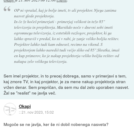
Okapi
je
21. nov 2023 ob 12:08
izjavil
:
OP ni vprašal, kaj je bolje imeti, tv ali projektor. Njega zanima
nasvet glede projektorja.
In če že hočeš primerjati - primerjaj velikost in težo 85"
televizorja in projektorja. Marsikdo noče v dnevni sobi imeti
ogromnega televizorja, iz estetskih razlogov, projektor, ki ga
lahko spraviš v predal, ko ni v rabi, je zanje veliko boljša rešitev.
Projektor lahko tudi kam odneseš, recimo na vikend. S
projektorjem lahko narediš tudi večjo sliko od 85".Skratka, imaš
en kup primerov, ko je nakup projektorja veliko boljša rešitev od
nakupa zelo velikega televizorja.
Sem imel projektor, in to precej dobrega, samo v primerjavi s tem,
kaj zmore TV, in kaj projektor, je za mene nakup projektorja stran
vržen denar. Sem prepričan, da sem mu dal zelo uporaben nasvet.
Žal se "realist" ne javlja več.
Okapi
::
21. nov 2023, 15:02
Mogoče se ne javlja, ker še ni dobil nobenega nasveta?