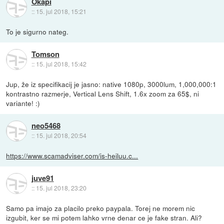
Okapi
::
15. jul 2018, 15:21
To je sigurno nateg.
Tomson
::
15. jul 2018, 15:42
Jup, že iz specifikacij je jasno: native 1080p, 3000lum, 1,000,000:1
kontrastno razmerje, Vertical Lens Shift, 1.6x zoom za 65$, ni
variante! :)
neo5468
::
15. jul 2018, 20:54
https://www.scamadviser.com/is-heiluu.c...
juve91
::
15. jul 2018, 23:20
Samo pa imajo za placilo preko paypala. Torej ne morem nic
izgubit, ker se mi potem lahko vrne denar ce je fake stran. Ali?