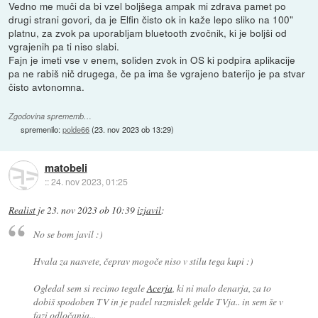
Vedno me muči da bi vzel boljšega ampak mi zdrava pamet po
drugi strani govori, da je Elfin čisto ok in kaže lepo sliko na 100"
platnu, za zvok pa uporabljam bluetooth zvočnik, ki je boljši od
vgrajenih pa ti niso slabi.
Fajn je imeti vse v enem, soliden zvok in OS ki podpira aplikacije
pa ne rabiš nič drugega, če pa ima še vgrajeno baterijo je pa stvar
čisto avtonomna.
Zgodovina sprememb…
spremenilo:
polde66
(
23. nov 2023 ob 13:29
)
matobeli
::
24. nov 2023, 01:25
Realist
je
23. nov 2023 ob 10:39
izjavil
:
No se bom javil :)
Hvala za nasvete, čeprav mogoče niso v stilu tega kupi :)
Ogledal sem si recimo tegale
Acerja
, ki ni malo denarja, za to
dobiš spodoben TV in je padel razmislek gelde TVja.. in sem še v
fazi odločanja...