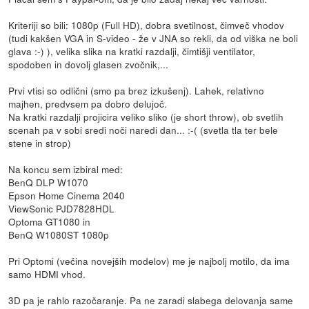
Kriteriji so bili: 1080p (Full HD), dobra svetilnost, čimveč vhodov
(tudi kakšen VGA in S-video - že v JNA so rekli, da od viška ne boli
glava :-) ), velika slika na kratki razdalji, čimtišji ventilator,
spodoben in dovolj glasen zvočnik,...
Prvi vtisi so odlični (smo pa brez izkušenj). Lahek, relativno
majhen, predvsem pa dobro delujoč.
Na kratki razdalji projicira veliko sliko (je short throw), ob svetlih
scenah pa v sobi sredi noči naredi dan... :-( (svetla tla ter bele
stene in strop)
Na koncu sem izbiral med:
BenQ DLP W1070
Epson Home Cinema 2040
ViewSonic PJD7828HDL
Optoma GT1080 in
BenQ W1080ST 1080p
Pri Optomi (večina novejših modelov) me je najbolj motilo, da ima
samo HDMI vhod.
3D pa je rahlo razočaranje. Pa ne zaradi slabega delovanja same