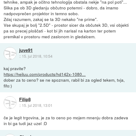
tehnike, ampak je očitno tehnologija obstala nekje "na pol poti"...
Slika pa ob 3D gledanju občutno potemni - dobro, da imamo
nadpovprečen projektor in temno sobo.
Zdaj razumem, zakaj se ta 3D nekako "ne prime".
Vse skupaj je bolj "2.5D" - prostor sicer da občutek 3D, vsi objekti
pa so precej ploščati - kot bi jih narisal na karton ter potem
premikal v prostoru med zaslonom in gledalcem.
juve91
::
15. jul 2018, 10:54
kaj pravite?
https://heiluu.com/products/hd142x-1080...
dober za to ceno? se ne spoznam, rabil bi za ogled tekem, tvja,
fifo:)
Filip8
::
15. jul 2018, 13:01
če je legit trgovina, je za to ceno po mojem mnenju dobra zadeva
in bi ga tudi jaz uzel :D