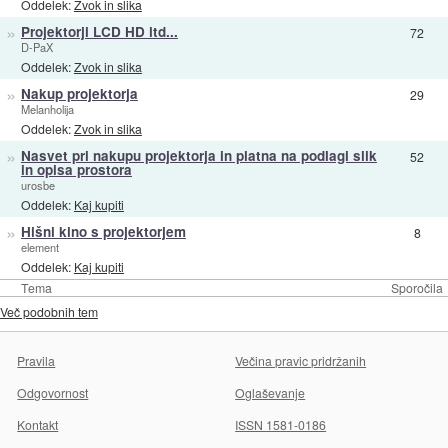
Oddelek:
Zvok in slika
»
Projektorji LCD HD itd...
72
D-PaX
Oddelek:
Zvok in slika
»
Nakup projektorja
29
Melanholija
Oddelek:
Zvok in slika
»
Nasvet pri nakupu projektorja in platna na podlagi slik
52
in opisa prostora
urosbe
Oddelek:
Kaj kupiti
»
Hišni kino s projektorjem
8
element
Oddelek:
Kaj kupiti
Tema
Sporočila
Več podobnih tem
Pravila
Večina pravic pridržanih
Odgovornost
Oglaševanje
Kontakt
ISSN 1581-0186