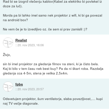
Rad bi se izognil vlečenju kablov(Kabel za elektriko bi povlekel iz
doze za luč).
Morda pa bi lahko imel samo nek projektor z wifi, ki bi ga povezal
na android box?
Ne vem če je to izvedljivo oz. če sem si prav zamislil :)?
Realist
::
20. nov 2023, 16:06
Živjo,
sin bi imel projektor za gledanje filmov na steni, ki je čisto bela.
Kaj bi bilo v tem času nek best buy? Pa da ni škart roba. Razdalja
gledanja cca 4-5m, stena je velika 2,5x4m.
fpbs
::
20. nov 2023, 20:57
Odsvetujem projektor, šum ventilatorja, slaba povezljivost,.... kupi
naj TV večje diagonale.