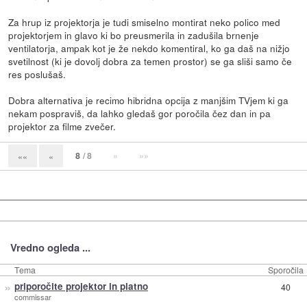
Za hrup iz projektorja je tudi smiselno montirat neko polico med
projektorjem in glavo ki bo preusmerila in zadušila brnenje
ventilatorja, ampak kot je že nekdo komentiral, ko ga daš na nižjo
svetilnost (ki je dovolj dobra za temen prostor) se ga sliši samo če
res poslušaš.
Dobra alternativa je recimo hibridna opcija z manjšim TVjem ki ga
nekam pospraviš, da lahko gledaš gor poročila čez dan in pa
projektor za filme zvečer.
8
/ 8
»
»»
««
«
Vredno ogleda ...
Tema
Sporočila
»
priporočite projektor in platno
40
commissar