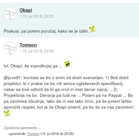
Okapi
::
15. jul 2018, 23:23
Poskusi, pa potem poročaj, kako se je izšlo.
Tomson
::
15. jul 2018, 23:34
lol, Okapi, še vzpodbujaj ga ...
@juve91: končalo se bo z enim od dveh scenarijev. 1) Boš dobil
projektor, ki v praksi ne bo niti senca oglaševanih specifikacij,
nakar se boš odločil da bi ga vrnil in imel denar nazaj ... 2)
Projektorja ne bo. Denarja pa tudi ne ... Potem pa na Paypal ... Bo
pa zanimiva izkušnja, tako da ni vse tako črno, pa še potem lahko
sporočiš razplet, kot je že Okapi omenil, pa bo še za nas zanimivo!
Zgodovina sprememb…
spremenilo:
Tomson
(
15. jul 2018 ob 23:35
)