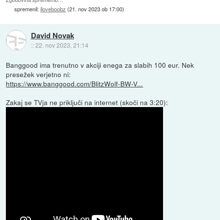
spremenil:
iloveboobz
(
21. nov 2023 ob 17:00
)
David Novak
::
22. nov 2023, 21:14
Banggood ima trenutno v akciji enega za slabih 100 eur. Nek
presežek verjetno ni:
https://www.banggood.com/BlitzWolf-BW-V...
Zakaj se TVja ne priključi na internet (skoči na 3:20):