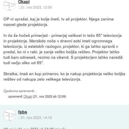
Okapi
::
21. nov 2023, 12:08
OP ni vprašal, kaj je bolje imeti, tv ali projektor. Njega zanima
nasvet glede projektorja.
In če že hočeš primerjati - primerjaj velikost in težo 85" televizorja
in projektorja. Marsikdo noče v dnevni sobi imeti ogromnega
televizorja, iz estetskih razlogov, projektor, ki ga lahko spraviš v
predal, ko ni v rabi, je zanje veliko boljša rešitev. Projektor lahko
tudi kam odneseš, recimo na vikend. S projektorjem lahko narediš
tudi večjo sliko od 85".
Skratka, imaš en kup primerov, ko je nakup projektorja veliko boljša
rešitev od nakupa zelo velikega televizorja.
Zgodovina sprememb…
spremenil:
Okapi
(
21. nov 2023 ob 12:09
)
fpbs
::
21. nov 2023, 14:16