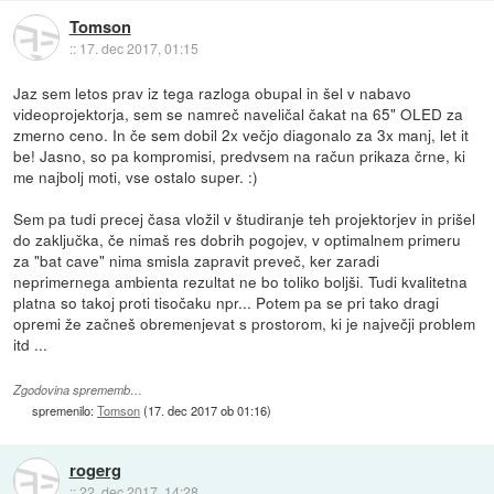
Tomson
::
17. dec 2017, 01:15
Jaz sem letos prav iz tega razloga obupal in šel v nabavo
videoprojektorja, sem se namreč naveličal čakat na 65" OLED za
zmerno ceno. In če sem dobil 2x večjo diagonalo za 3x manj, let it
be! Jasno, so pa kompromisi, predvsem na račun prikaza črne, ki
me najbolj moti, vse ostalo super. :)
Sem pa tudi precej časa vložil v študiranje teh projektorjev in prišel
do zaključka, če nimaš res dobrih pogojev, v optimalnem primeru
za "bat cave" nima smisla zapravit preveč, ker zaradi
neprimernega ambienta rezultat ne bo toliko boljši. Tudi kvalitetna
platna so takoj proti tisočaku npr... Potem pa se pri tako dragi
opremi že začneš obremenjevat s prostorom, ki je največji problem
itd ...
Zgodovina sprememb…
spremenilo:
Tomson
(
17. dec 2017 ob 01:16
)
rogerg
::
22. dec 2017, 14:28