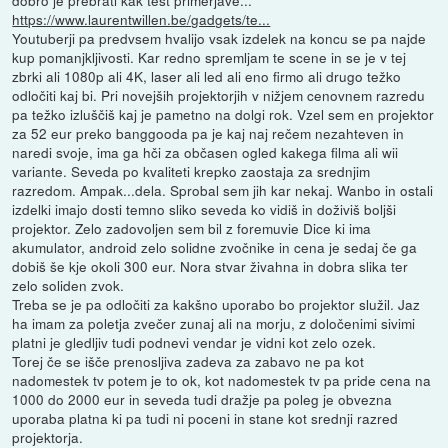
https://www.laurentwillen.be/gadgets/te...
Youtuberji pa predvsem hvalijo vsak izdelek na koncu se pa najde
kup pomanjkljivosti. Kar redno spremljam te scene in se je v tej
zbrki ali 1080p ali 4K, laser ali led ali eno firmo ali drugo težko
odločiti kaj bi. Pri novejših projektorjih v nižjem cenovnem razredu
pa težko izluščiš kaj je pametno na dolgi rok. Vzel sem en projektor
za 52 eur preko banggooda pa je kaj naj rečem nezahteven in
naredi svoje, ima ga hči za občasen ogled kakega filma ali wii
variante. Seveda po kvaliteti krepko zaostaja za srednjim
razredom. Ampak...dela. Sprobal sem jih kar nekaj. Wanbo in ostali
izdelki imajo dosti temno sliko seveda ko vidiš in doživiš boljši
projektor. Zelo zadovoljen sem bil z foremuvie Dice ki ima
akumulator, android zelo solidne zvočnike in cena je sedaj če ga
dobiš še kje okoli 300 eur. Nora stvar živahna in dobra slika ter
zelo soliden zvok.
Treba se je pa odločiti za kakšno uporabo bo projektor služil. Jaz
ha imam za poletja zvečer zunaj ali na morju, z določenimi sivimi
platni je gledljiv tudi podnevi vendar je vidni kot zelo ozek.
Torej če se išče prenosljiva zadeva za zabavo ne pa kot
nadomestek tv potem je to ok, kot nadomestek tv pa pride cena na
1000 do 2000 eur in seveda tudi dražje pa poleg je obvezna
uporaba platna ki pa tudi ni poceni in stane kot srednji razred
projektorja.