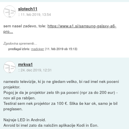
slotech11
::
11. feb 2019, 13:54
sem nasel zadevo, tole:
https://www.a1.si/samsung-galaxy-a6-
pro...
Zgodovina sprememb…
predlagal izbris:
madviper
(
11. feb 2019 ob 15:13
)
mrkva1
::
24. dec 2019, 12:31
namesto televizije, ki jo ne gledam veliko, bi rad imel nek poceni
projektor.
Pogoj je da je projektor zelo tih pa poceni (npr za do 200 eur) -
nov ali pa rabljen.
Testiral sem nek projektor za 100 €. Slika še kar ok, samo je bil
preglasen.
Najraje LED in Android.
Anroid bi imel zato da naložim aplikacije Kodi in Eon.