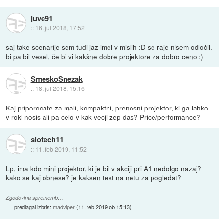
juve91
::
16. jul 2018, 17:52
saj take scenarije sem tudi jaz imel v mislih :D se raje nisem odločil.
bi pa bil vesel, če bi vi kakšne dobre projektore za dobro ceno :)
SmeskoSnezak
::
18. jul 2018, 15:16
Kaj priporocate za mali, kompaktni, prenosni projektor, ki ga lahko
v roki nosis ali pa celo v kak vecji zep das? Price/performance?
slotech11
::
11. feb 2019, 11:52
Lp, ima kdo mini projektor, ki je bil v akciji pri A1 nedolgo nazaj?
kako se kaj obnese? je kaksen test na netu za pogledat?
Zgodovina sprememb…
predlagal izbris:
madviper
(
11. feb 2019 ob 15:13
)