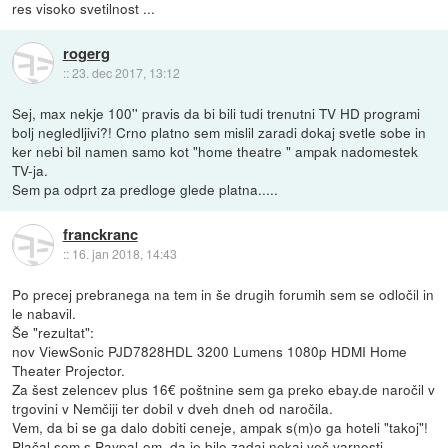
res visoko svetilnost ...
rogerg
::
23. dec 2017, 13:12
Sej, max nekje 100'' pravis da bi bili tudi trenutni TV HD programi
bolj negledljivi?! Crno platno sem mislil zaradi dokaj svetle sobe in
ker nebi bil namen samo kot "home theatre " ampak nadomestek
TV-ja.
Sem pa odprt za predloge glede platna.....
franckranc
::
16. jan 2018, 14:43
Po precej prebranega na tem in še drugih forumih sem se odločil in
le nabavil.
Še "rezultat":
nov ViewSonic PJD7828HDL 3200 Lumens 1080p HDMI Home
Theater Projector.
Za šest zelencev plus 16€ poštnine sem ga preko ebay.de naročil v
trgovini v Nemčiji ter dobil v dveh dneh od naročila.
Vem, da bi se ga dalo dobiti ceneje, ampak s(m)o ga hoteli "takoj"!
Plačal sem s Paypal-om, da je bilo zadaj nekaj več varnosti.