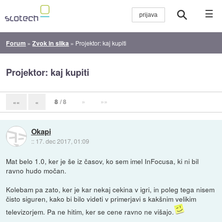
☰
Forum
»
Zvok in slika
»
Projektor: kaj kupiti
Projektor: kaj kupiti
8
/ 8
»
»»
««
«
Okapi
::
17. dec 2017, 01:09
Mat belo 1.0, ker je še iz časov, ko sem imel InFocusa, ki ni bil
ravno hudo močan.
Kolebam pa zato, ker je kar nekaj cekina v igri, in poleg tega nisem
čisto siguren, kako bi bilo videti v primerjavi s kakšnim velikim
televizorjem. Pa ne hitim, ker se cene ravno ne višajo.