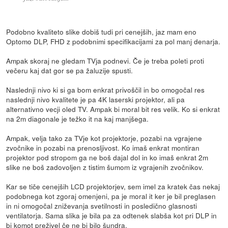
Podobno kvaliteto slike dobiš tudi pri cenejših, jaz mam eno
Optomo DLP, FHD z podobnimi specifikacijami za pol manj denarja.
Ampak skoraj ne gledam TVja podnevi. Če je treba poleti proti
večeru kaj dat gor se pa žaluzije spusti.
Naslednji nivo ki si ga bom enkrat privoščil in bo omogočal res
naslednji nivo kvalitete je pa 4K laserski projektor, ali pa
alternativno vecji oled TV. Ampak bi moral bit res velik. Ko si enkrat
na 2m diagonale je težko it na kaj manjšega.
Ampak, velja tako za TVje kot projektorje, pozabi na vgrajene
zvočnike in pozabi na prenosljivost. Ko imaš enkrat montiran
projektor pod stropom ga ne boš dajal dol in ko imaš enkrat 2m
slike ne boš zadovoljen z tistim šumom iz vgrajenih zvočnikov.
Kar se tiče cenejših LCD projektorjev, sem imel za kratek čas nekaj
podobnega kot zgoraj omenjeni, pa je moral it ker je bil preglasen
in ni omogočal zniževanja svetilnosti in posledično glasnosti
ventilatorja. Sama slika je bila pa za odtenek slabša kot pri DLP in
bi komot preživel če ne bi bilo šundra.