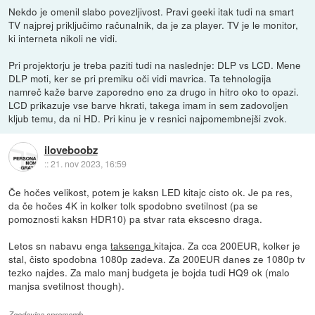
Nekdo je omenil slabo povezljivost. Pravi geeki itak tudi na smart
TV najprej priključimo računalnik, da je za player. TV je le monitor,
ki interneta nikoli ne vidi.
Pri projektorju je treba paziti tudi na naslednje: DLP vs LCD. Mene
DLP moti, ker se pri premiku oči vidi mavrica. Ta tehnologija
namreč kaže barve zaporedno eno za drugo in hitro oko to opazi.
LCD prikazuje vse barve hkrati, takega imam in sem zadovoljen
kljub temu, da ni HD. Pri kinu je v resnici najpomembnejši zvok.
iloveboobz
::
21. nov 2023, 16:59
Če hočes velikost, potem je kaksn LED kitajc cisto ok. Je pa res,
da če hočes 4K in kolker tolk spodobno svetilnost (pa se
pomoznosti kaksn HDR10) pa stvar rata ekscesno draga.
Letos sn nabavu enga
taksenga
kitajca. Za cca 200EUR, kolker je
stal, čisto spodobna 1080p zadeva. Za 200EUR danes ze 1080p tv
tezko najdes. Za malo manj budgeta je bojda tudi HQ9 ok (malo
manjsa svetilnost though).
Zgodovina sprememb…