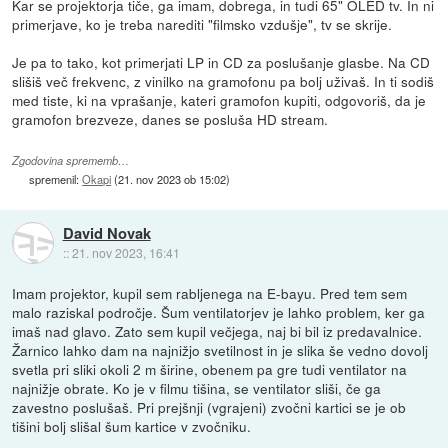
Kar se projektorja tiče, ga imam, dobrega, in tudi 65" OLED tv. In ni
primerjave, ko je treba narediti "filmsko vzdušje", tv se skrije.
Je pa to tako, kot primerjati LP in CD za poslušanje glasbe. Na CD
slišiš več frekvenc, z vinilko na gramofonu pa bolj uživaš. In ti sodiš
med tiste, ki na vprašanje, kateri gramofon kupiti, odgovoriš, da je
gramofon brezveze, danes se posluša HD stream.
Zgodovina sprememb…
spremenil:
Okapi
(
21. nov 2023 ob 15:02
)
David Novak
::
21. nov 2023, 16:41
Imam projektor, kupil sem rabljenega na E-bayu. Pred tem sem
malo raziskal področje. Šum ventilatorjev je lahko problem, ker ga
imaš nad glavo. Zato sem kupil večjega, naj bi bil iz predavalnice.
Žarnico lahko dam na najnižjo svetilnost in je slika še vedno dovolj
svetla pri sliki okoli 2 m širine, obenem pa gre tudi ventilator na
najnižje obrate. Ko je v filmu tišina, se ventilator sliši, če ga
zavestno poslušaš. Pri prejšnji (vgrajeni) zvočni kartici se je ob
tišini bolj slišal šum kartice v zvočniku.