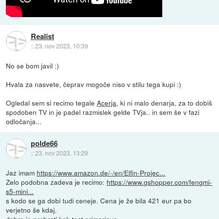
Realist
::
23. nov 2023, 10:39
No se bom javil :)
Hvala za nasvete, čeprav mogoče niso v stilu tega kupi :)
Ogledal sem si recimo tegale
Acerja
, ki ni malo denarja, za to dobiš
spodoben TV in je padel razmislek gelde TVja.. in sem še v fazi
odločanja...
polde66
::
23. nov 2023, 13:29
Jaz imam
https://www.amazon.de/-/en/Elfin-Projec...
Zelo podobna zadeva je recimo:
https://www.gshopper.com/fengmi-
s5-mini...
s kodo se ga dobi tudi ceneje. Cena je že bila 421 eur pa bo
verjetno še kdaj.
dobro je prebrati kak test primerjave...