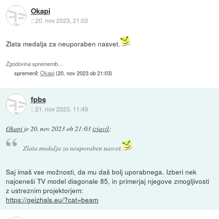
Okapi
::
20. nov 2023, 21:03
Zlata medalja za neuporaben nasvet.
Zgodovina sprememb…
spremenil:
Okapi
(
20. nov 2023 ob 21:03
)
fpbs
::
21. nov 2023, 11:49
Okapi
je
20. nov 2023 ob 21:03
izjavil
:
Zlata medalja za neuporaben nasvet.
Saj imaš vse možnosti, da mu daš bolj uporabnega. Izberi nek
najceneši TV model diagonale 85, in primerjaj njegove zmogljivosti
z ustreznim projektorjem:
https://geizhals.eu/?cat=beam