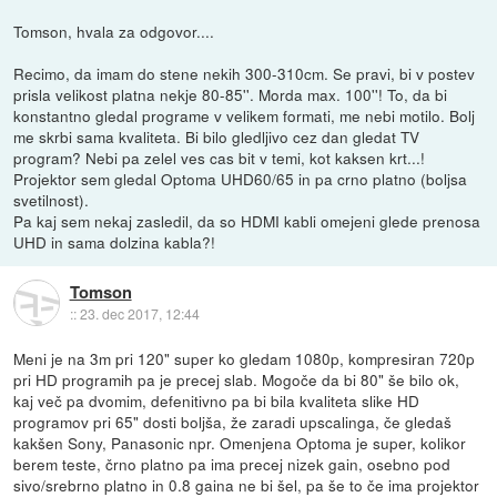
Tomson, hvala za odgovor....
Recimo, da imam do stene nekih 300-310cm. Se pravi, bi v postev
prisla velikost platna nekje 80-85''. Morda max. 100''! To, da bi
konstantno gledal programe v velikem formati, me nebi motilo. Bolj
me skrbi sama kvaliteta. Bi bilo gledljivo cez dan gledat TV
program? Nebi pa zelel ves cas bit v temi, kot kaksen krt...!
Projektor sem gledal Optoma UHD60/65 in pa crno platno (boljsa
svetilnost).
Pa kaj sem nekaj zasledil, da so HDMI kabli omejeni glede prenosa
UHD in sama dolzina kabla?!
Tomson
::
23. dec 2017, 12:44
Meni je na 3m pri 120" super ko gledam 1080p, kompresiran 720p
pri HD programih pa je precej slab. Mogoče da bi 80" še bilo ok,
kaj več pa dvomim, defenitivno pa bi bila kvaliteta slike HD
programov pri 65" dosti boljša, že zaradi upscalinga, če gledaš
kakšen Sony, Panasonic npr. Omenjena Optoma je super, kolikor
berem teste, črno platno pa ima precej nizek gain, osebno pod
sivo/srebrno platno in 0.8 gaina ne bi šel, pa še to če ima projektor