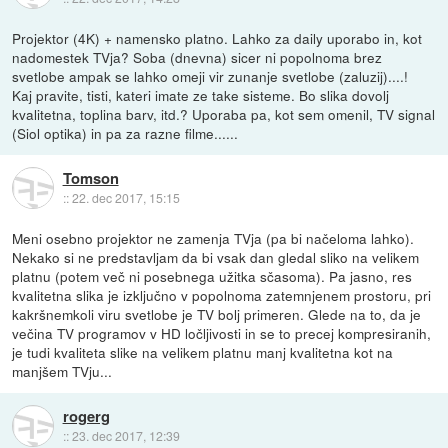
Projektor (4K) + namensko platno. Lahko za daily uporabo in, kot
nadomestek TVja? Soba (dnevna) sicer ni popolnoma brez
svetlobe ampak se lahko omeji vir zunanje svetlobe (zaluzij)....!
Kaj pravite, tisti, kateri imate ze take sisteme. Bo slika dovolj
kvalitetna, toplina barv, itd.? Uporaba pa, kot sem omenil, TV signal
(Siol optika) in pa za razne filme......
Tomson
::
22. dec 2017, 15:15
Meni osebno projektor ne zamenja TVja (pa bi načeloma lahko).
Nekako si ne predstavljam da bi vsak dan gledal sliko na velikem
platnu (potem več ni posebnega užitka sčasoma). Pa jasno, res
kvalitetna slika je izključno v popolnoma zatemnjenem prostoru, pri
kakršnemkoli viru svetlobe je TV bolj primeren. Glede na to, da je
večina TV programov v HD ločljivosti in se to precej kompresiranih,
je tudi kvaliteta slike na velikem platnu manj kvalitetna kot na
manjšem TVju...
rogerg
::
23. dec 2017, 12:39