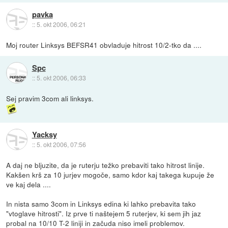
pavka
::
5. okt 2006, 06:21
Moj router Linksys BEFSR41 obvladuje hitrost 10/2-tko da ....
Spc
::
5. okt 2006, 06:33
Sej pravim 3com ali linksys.
Yacksy
::
5. okt 2006, 07:56
A daj ne bljuzite, da je ruterju težko prebaviti tako hitrost linije.
Kakšen krš za 10 jurjev mogoče, samo kdor kaj takega kupuje že
ve kaj dela ....
In nista samo 3com in Linksys edina ki lahko prebavita tako
"vtoglave hitrosti". Iz prve ti naštejem 5 ruterjev, ki sem jih jaz
probal na 10/10 T-2 liniji in začuda niso imeli problemov.