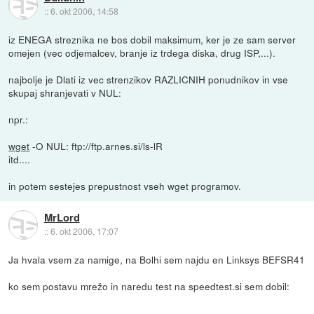
::
6. okt 2006, 14:58
iz ENEGA streznika ne bos dobil maksimum, ker je ze sam server
omejen (vec odjemalcev, branje iz trdega diska, drug ISP,...).
najbolje je Dlati iz vec strenzikov RAZLICNIH ponudnikov in vse
skupaj shranjevati v NUL:
npr.:
wget
-O NUL: ftp://ftp.arnes.si/ls-lR
itd....
in potem sestejes prepustnost vseh wget programov.
MrLord
::
6. okt 2006, 17:07
Ja hvala vsem za namige, na Bolhi sem najdu en Linksys BEFSR41
ko sem postavu mrežo in naredu test na speedtest.si sem dobil: