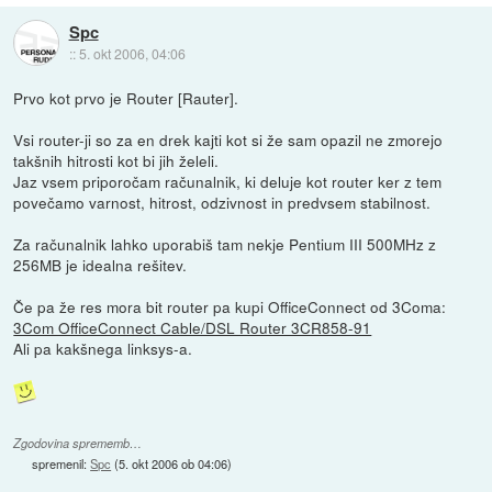
Spc
::
5. okt 2006, 04:06
Prvo kot prvo je Router [Rauter].
Vsi router-ji so za en drek kajti kot si že sam opazil ne zmorejo
takšnih hitrosti kot bi jih želeli.
Jaz vsem priporočam računalnik, ki deluje kot router ker z tem
povečamo varnost, hitrost, odzivnost in predvsem stabilnost.
Za računalnik lahko uporabiš tam nekje Pentium III 500MHz z
256MB je idealna rešitev.
Če pa že res mora bit router pa kupi OfficeConnect od 3Coma:
3Com OfficeConnect Cable/DSL Router 3CR858-91
Ali pa kakšnega linksys-a.
Zgodovina sprememb…
spremenil:
Spc
(
5. okt 2006 ob 04:06
)