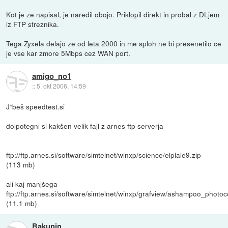
Kot je ze napisal, je naredil obojo. Priklopil direkt in probal z DLjem
iz FTP streznika.
Tega Zyxela delajo ze od leta 2000 in me sploh ne bi presenetilo ce
je vse kar zmore 5Mbps cez WAN port.
amigo_no1
::
5. okt 2006, 14:59
J*beš speedtest.si
dolpotegni si kakšen velik fajl z arnes ftp serverja
ftp://ftp.arnes.si/software/simtelnet/winxp/science/elplale9.zip
(113 mb)
ali kaj manjšega
ftp://ftp.arnes.si/software/simtelnet/winxp/grafview/ashampoo_pho
(11.1 mb)
Bakunin