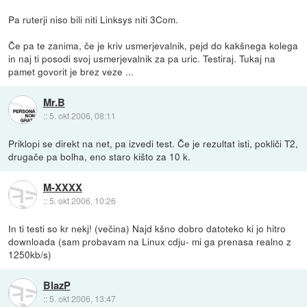
Pa ruterji niso bili niti Linksys niti 3Com.
Če pa te zanima, če je kriv usmerjevalnik, pejd do kakšnega kolega
in naj ti posodi svoj usmerjevalnik za pa uric. Testiraj. Tukaj na
pamet govorit je brez veze ...
Mr.B
::
5. okt 2006, 08:11
Priklopi se direkt na net, pa izvedi test. Če je rezultat isti, pokliči T2,
drugače pa bolha, eno staro kišto za 10 k.
M-XXXX
::
5. okt 2006, 10:26
In ti testi so kr nekj! (večina) Najd kšno dobro datoteko ki jo hitro
downloada (sam probavam na Linux cdju- mi ga prenasa realno z
1250kb/s)
BlazP
::
5. okt 2006, 13:47