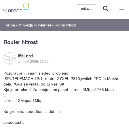
☰
Forum
»
Omrežja in internet
»
Router hitrost
Router hitrost
MrLord
::
4. okt 2006, 22:26
Pozdravljeni, imam sledeči problem:
ISP=TELEMACH 12/1, router ZYXEL P310,switch,2PC-ja.Mreža
dela,PC-ja se vidita, do tu vse OK.
Kje je problem? Zamenju sem paket hitrosti 5Mbps/ 768 kbps
v
hitrost 12Mbps/ 1Mbps
Ko grem na speedtest.si dobim:
speedtest.si