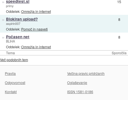
»
speedtest.si
15
primy
Oddelek:
Omrežja in internet
»
Blokiran upload?
8
aspirin007
Oddelek:
Pomoč in nasveti
»
Počasen net
8
BLIHA
Oddelek:
Omrežja in internet
Tema
Sporočila
Več podobnih tem
Pravila
Večina pravic pridržanih
Odgovornost
Oglaševanje
Kontakt
ISSN 1581-0186