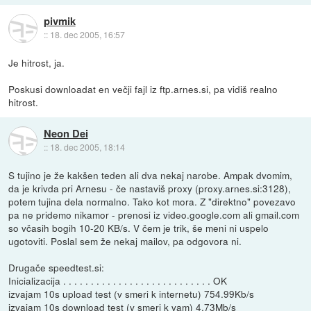
pivmik
::
18. dec 2005, 16:57
Je hitrost, ja.
Poskusi downloadat en večji fajl iz ftp.arnes.si, pa vidiš realno
hitrost.
Neon Dei
::
18. dec 2005, 18:14
S tujino je že kakšen teden ali dva nekaj narobe. Ampak dvomim,
da je krivda pri Arnesu - če nastaviš proxy (proxy.arnes.si:3128),
potem tujina dela normalno. Tako kot mora. Z "direktno" povezavo
pa ne pridemo nikamor - prenosi iz video.google.com ali gmail.com
so včasih bogih 10-20 KB/s. V čem je trik, še meni ni uspelo
ugotoviti. Poslal sem že nekaj mailov, pa odgovora ni.
Drugače speedtest.si:
Inicializacija . . . . . . . . . . . . . . . . . . . . . . . . . . . OK
izvajam 10s upload test (v smeri k internetu) 754.99Kb/s
izvajam 10s download test (v smeri k vam) 4.73Mb/s