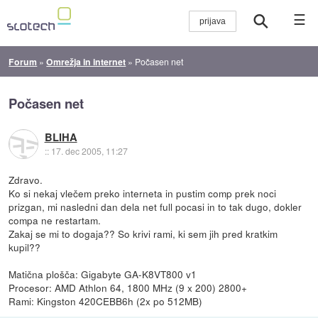
☰
Forum
»
Omrežja in internet
»
Počasen net
Počasen net
BLIHA
::
17. dec 2005, 11:27
Zdravo.
Ko si nekaj vlečem preko interneta in pustim comp prek noci
prizgan, mi nasledni dan dela net full pocasi in to tak dugo, dokler
compa ne restartam.
Zakaj se mi to dogaja?? So krivi rami, ki sem jih pred kratkim
kupil??
Matična plošča: Gigabyte GA-K8VT800 v1
Procesor: AMD Athlon 64, 1800 MHz (9 x 200) 2800+
Rami: Kingston 420CEBB6h (2x po 512MB)