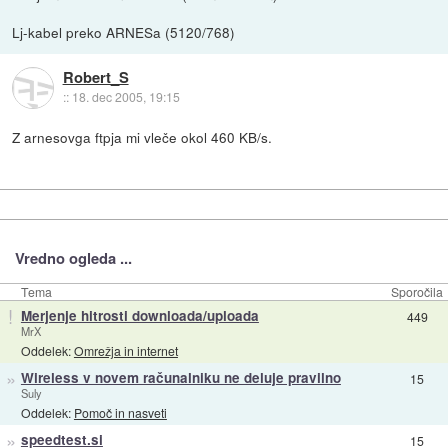
Lj-kabel preko ARNESa (5120/768)
Robert_S
::
18. dec 2005, 19:15
Z arnesovga ftpja mi vleče okol 460 KB/s.
Vredno ogleda ...
Tema
Sporočila
!
Merjenje hitrosti downloada/uploada
449
MrX
Oddelek:
Omrežja in internet
»
Wireless v novem računalniku ne deluje pravilno
15
Suly
Oddelek:
Pomoč in nasveti
»
speedtest.si
15