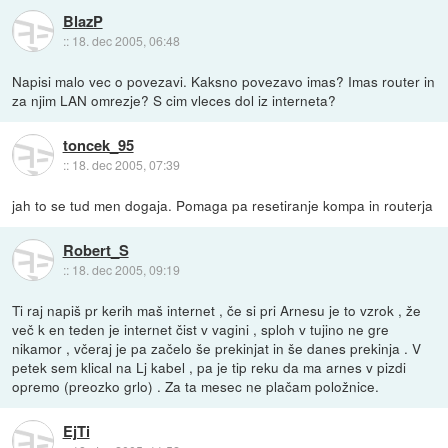
BlazP
::
18. dec 2005, 06:48
Napisi malo vec o povezavi. Kaksno povezavo imas? Imas router in
za njim LAN omrezje? S cim vleces dol iz interneta?
toncek_95
::
18. dec 2005, 07:39
jah to se tud men dogaja. Pomaga pa resetiranje kompa in routerja
Robert_S
::
18. dec 2005, 09:19
Ti raj napiš pr kerih maš internet , če si pri Arnesu je to vzrok , že
več k en teden je internet čist v vagini , sploh v tujino ne gre
nikamor , včeraj je pa začelo še prekinjat in še danes prekinja . V
petek sem klical na Lj kabel , pa je tip reku da ma arnes v pizdi
opremo (preozko grlo) . Za ta mesec ne plačam položnice.
EjTi