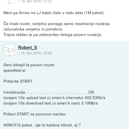
::
18. dec 2005, 11:52
Meni pa Arnes na LJ kablu čisto v redu dela (1M paket).
Če imaš router, verjetno pomaga samo resetiranje routerja,
računalnika verjetno ni potrebno.
Trajna rešitev je pa odstranitev tistega poceni routerja.
Robert_S
::
18. dec 2005, 15:09
Sem izklopil ta poceni router
speedtest.si
Pritisnite START
Inicializacija . . . . . . . . . . . . . . . . . . . . . . . . . . . OK
izvajam 10s upload test (v smeri k internetu) 402.53Kb/s
izvajam 10s download test (v smeri k vam) 3.18Mb/s
Pritisni START za ponovno meritev
4096/512 paket , aje to kakšna hitrost, ej ?