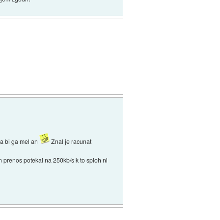
da bi ga mel an
Znal je racunat
n prenos potekal na 250kb/s k to sploh ni