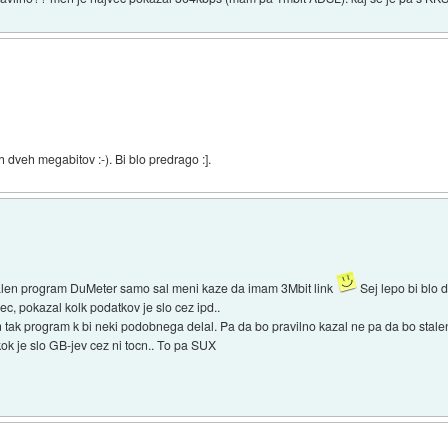
h dveh megabitov :-). Bi blo predrago :].
ktualen program DuMeter samo sal meni kaze da imam 3Mbit link
Sej lepo bi blo 
ec, pokazal kolk podatkov je slo cez ipd..
 tak program k bi neki podobnega delal. Pa da bo pravilno kazal ne pa da bo stale
kok je slo GB-jev cez ni tocn.. To pa SUX