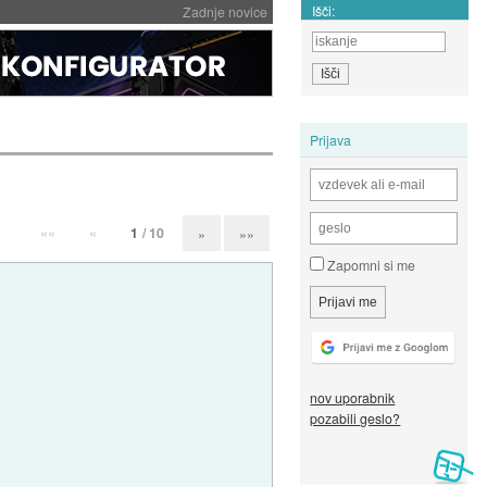
Išči:
Zadnje novice
Prijava
««
«
1
/ 10
»
»»
Zapomni si me
nov uporabnik
pozabili geslo?