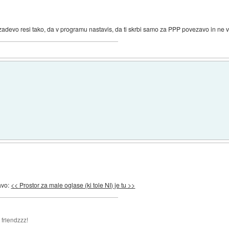
 zadevo resi tako, da v programu nastavis, da ti skrbi samo za PPP povezavo in ne v
avo:
<< Prostor za male oglase (ki tole NI) je tu >>
 friendzzz!