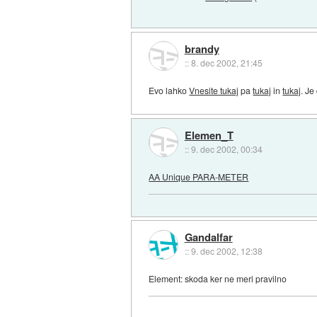
brandy
::
8. dec 2002, 21:45
Evo lahko
Vnesite tukaj
pa
tukaj
in
tukaj
. Je
Elemen_T
::
9. dec 2002, 00:34
AA Unique PARA-METER
Gandalfar
::
9. dec 2002, 12:38
Element: skoda ker ne meri pravilno