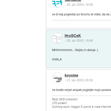
::
20. jan 2003, 18:36
ce bi kaj pogledal po forumu bi videl, da se
HroSCeK
::
20. jan 2003, 18:49
Mhhhmmmmm... Najdu in deluje :)
HVALA
koyotee
::
21. jan 2003, 20:39
ne boste verjel ampak poglejte mojo povez
Rear DVD collector!
JTD power!
Coming soon: bigger E-penis & new internet