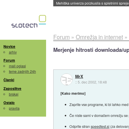
Mehiška univerza poizkusila s spletnimi sprejem
Forum
»
Omrežja in internet
»
Novice
Merjenje hitrosti downloada/u
arhiv
Forum
mali oglasi
teme zadnjih 24h
MrX
Članki
::
5. dec 2002, 18:48
Zaposlitve
[Kako merimo]
brskaj
Ostalo
Zaprite vse programe, ki bi lahko med 
pravila
Če niste sami v domačem omrežju se pre
Odprite stran
speedtest.si
(za delovanj