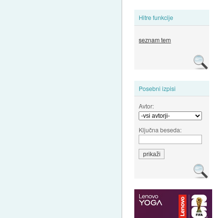
Hitre funkcije
seznam tem
Posebni izpisi
Avtor:
Ključna beseda: