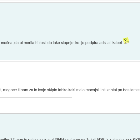
j močna, da bi merila hitrosti do take stopnje, kot jo podpira adsl ali kabel
t, mogoce ti bom za to tvojo skipto lahko kaki malo mocnjsi link zrihtal pa bos tam 
pravilno?? men je najvec pokazal 364kbps (mam pa 1mbit ADSL). kaj se je pa s KK