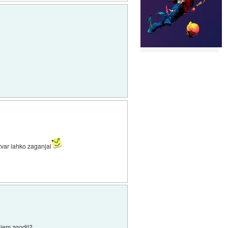
stvar lahko zaganjal
Sjem zgodil?