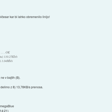
ičesar kar bi lahko obremenilo linijo!
. . . . . OK
etu) 110.25Kb/s
) 1.04Mb/s
ne v bajtih (B).
 delimo z 8) 13,78KB/s prenosa.
-OmegaBlue
 14:21
)