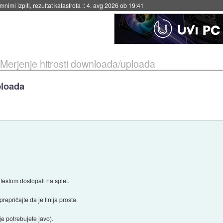
nimi izpiti, rezultat katastrofa
::
4. avg 2026 ob 19:41
Merjenje hitrosti downloada/uploada
ploada
testom dostopali na splet.
pričajte da je linija prosta.
e potrebujete javo).