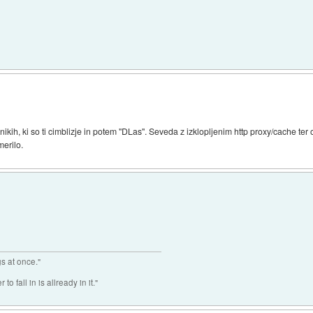
znikih, ki so ti cimblizje in potem "DLas". Seveda z izklopljenim http proxy/cache te
merilo.
gs at once."
o fall in is allready in it."