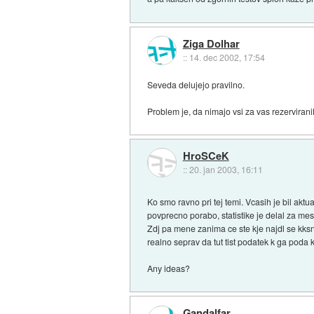
Ziga Dolhar
::
14. dec 2002, 17:54
Seveda delujejo pravilno.
Problem je, da nimajo vsi za vas rezervirani
HroSCeK
::
20. jan 2003, 16:11
Ko smo ravno pri tej temi. Vcasih je bil a
povprecno porabo, statistike je delal za mes
Zdj pa mene zanima ce ste kje najdl se kksn
realno seprav da tut tist podatek k ga poda 
Any ideas?
Gandalfar