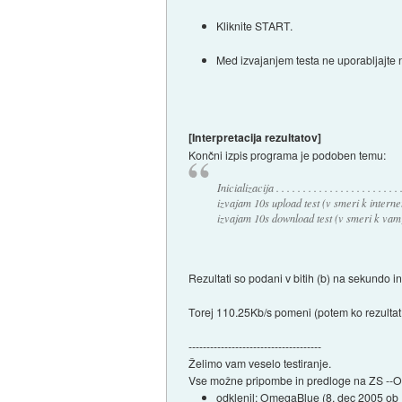
Kliknite START.
Med izvajanjem testa ne uporabljajte n
[Interpretacija rezultatov]
Končni izpis programa je podoben temu:
Inicializacija . . . . . . . . . . . . . . . . . . . . . . 
izvajam 10s upload test (v smeri k intern
izvajam 10s download test (v smeri k vam
Rezultati so podani v bitih (b) na sekundo in 
Torej 110.25Kb/s pomeni (potem ko rezultat
-------------------------------------
Želimo vam veselo testiranje.
Vse možne pripombe in predloge na ZS -
odklenil:
OmegaBlue
(
8. dec 2005 ob