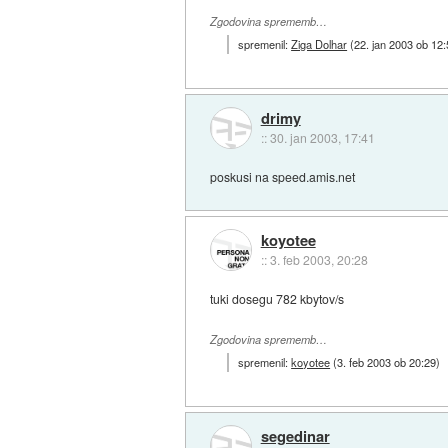
Zgodovina sprememb…
spremenil:
Ziga Dolhar
(
22. jan 2003 ob 12
drimy
::
30. jan 2003, 17:41
poskusi na speed.amis.net
koyotee
::
3. feb 2003, 20:28
tuki dosegu 782 kbytov/s
Zgodovina sprememb…
spremenil:
koyotee
(
3. feb 2003 ob 20:29
)
segedinar