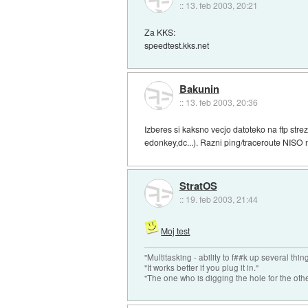
::
13. feb 2003, 20:21
Za KKS:
speedtest.kks.net
Bakunin
::
13. feb 2003, 20:36
Izberes si kaksno vecjo datoteko na ftp stre
edonkey,dc...). Razni ping/traceroute NISO 
StratOS
::
19. feb 2003, 21:44
Moj test
"Multitasking - ability to f##k up several thin
"It works better if you plug it in."
"The one who is digging the hole for the other t