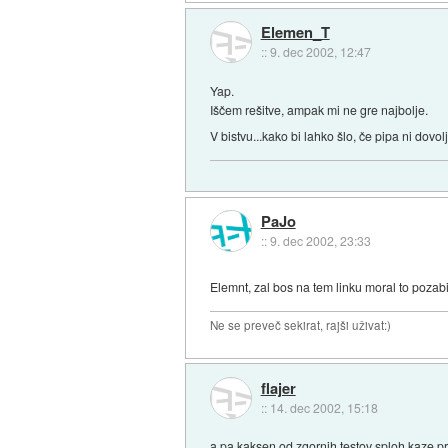
Elemen_T
::
9. dec 2002, 12:47
Yap.
Iščem rešitve, ampak mi ne gre najbolje.
V bistvu...kako bi lahko šlo, če pipa ni dovol
PaJo
::
9. dec 2002, 23:33
Elemnt, zal bos na tem linku moral to pozabi
Ne se preveč sekirat, rajši uživat:)
flajer
::
14. dec 2002, 15:18
a pa kaksen od zgornih testov sploh kaze 