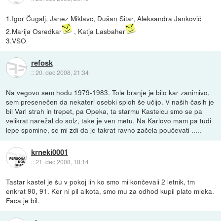
1.Igor Čugalj, Janez Miklavc, Dušan Sitar, Aleksandra Jankovič
2.Marija Osredkar
, Katja Lasbaher
3.VSO
refosk
::
20. dec 2008, 21:34
Na vegovo sem hodu 1979-1983. Tole branje je bilo kar zanimivo,
sem presenečen da nekateri osebki sploh še učijo. V naših časih je
bil Varl strah in trepet, pa Opeka, ta starmu Kastelcu smo se pa
velikrat narežal do solz, take je ven metu. Na Karlovo mam pa tudi
lepe spomine, se mi zdi da je takrat ravno začela poučevati .....
krneki0001
::
21. dec 2008, 18:14
Tastar kastel je šu v pokoj lih ko smo mi končevali 2 letnik, tm
enkrat 90, 91. Ker ni pil alkota, smo mu za odhod kupil plato mleka.
Faca je bil.