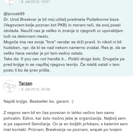
::
8. okt 2010, 19:01
@joncek99
Dr. Uroš Breskvar je bil moj učitelj predmeta Podatkovne baze
(Vegovcem bolje poznan kot PKB) in moram reči, da svoj posel
obvlada. Naučil nas je veliko in znanja iz njegovih ur uporabljam
tudi na delovnem mestu.
Mogoče ima res svoje "fore" vendar se drži pravil. In nikoli ni bil
hudoben, npr. da bi se nad nekom namerno znašal. Res je, da se
veliko heca vendar je pri tem vedno ostalo.
Tako da: If you can not handle it... Poišči drugo šolo. Drugače pa
pred knjige in se napiflaj njegovo teorijo. Če misliš ostati v tem
poslu ti bo še prav prišla.
Tarzan
::
8. okt 2010, 20:46
Napiši knjigo. Bestseller bo, garant. :)
Z vegovo sem bil en čas povezan in lahko večino tam samo
pohvalim. Edino, kar šolo močno jebe je organizacija. Najbolj sem
si pa zapomnil Setničarja. On je en boljših prfoksov, s katerimi sem
imel kontakt. Priznam, Breskvarja ne poznam, ampak po tvojem