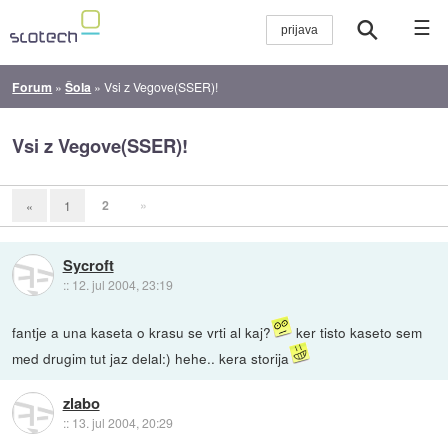
☰
Forum
»
Šola
»
Vsi z Vegove(SSER)!
Vsi z Vegove(SSER)!
2
»
«
1
Sycroft
::
12. jul 2004, 23:19
fantje a una kaseta o krasu se vrti al kaj?
ker tisto kaseto sem
med drugim tut jaz delal:) hehe.. kera storija
zlabo
::
13. jul 2004, 20:29