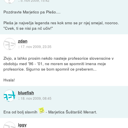
::
5. nov 2009, 15:42
Pozdravte Marjetico pa Plešo....
Pleša je največja legenda res kok smo se pr njej smejal, nooroo.
"Cvek, ti se nisi pa nč učiv!"
zdan
::
17. nov 2009, 23:35
Zivjo, a lahko prosim nekdo nasteje profesorice slovenscine v
obdobju med '96 - '01, ne morem se spomniti imena moje
profesorice. Sigurno se bom spomnil ce preberem...
Hvala!
bluefish
::
18. nov 2009, 08:45
Ena od bolj slavnih
- Marjetica Šuštaršič Menart.
iggy