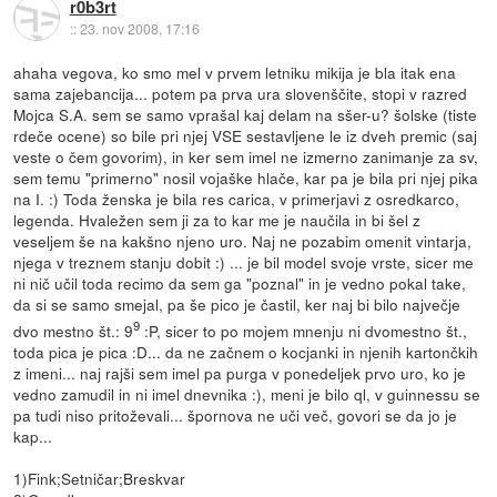
r0b3rt
::
23. nov 2008, 17:16
ahaha vegova, ko smo mel v prvem letniku mikija je bla itak ena
sama zajebancija... potem pa prva ura slovenščite, stopi v razred
Mojca S.A. sem se samo vprašal kaj delam na sšer-u? šolske (tiste
rdeče ocene) so bile pri njej VSE sestavljene le iz dveh premic (saj
veste o čem govorim), in ker sem imel ne izmerno zanimanje za sv,
sem temu "primerno" nosil vojaške hlače, kar pa je bila pri njej pika
na I. :) Toda ženska je bila res carica, v primerjavi z osredkarco,
legenda. Hvaležen sem ji za to kar me je naučila in bi šel z
veseljem še na kakšno njeno uro. Naj ne pozabim omenit vintarja,
njega v treznem stanju dobit :) ... je bil model svoje vrste, sicer me
ni nič učil toda recimo da sem ga "poznal" in je vedno pokal take,
da si se samo smejal, pa še pico je častil, ker naj bi bilo največje
9
dvo mestno št.: 9
:P, sicer to po mojem mnenju ni dvomestno št.,
toda pica je pica :D... da ne začnem o kocjanki in njenih kartončkih
z imeni... naj rajši sem imel pa purga v ponedeljek prvo uro, ko je
vedno zamudil in ni imel dnevnika :), meni je bilo ql, v guinnessu se
pa tudi niso pritoževali... špornova ne uči več, govori se da jo je
kap...
1)Fink;Setničar;Breskvar