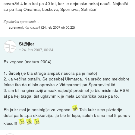
sovražiš 4 leta kot pa 40 let, ker te dejansko nekaj nauči. Najbolši
so pa itaq Omahna, Leskovc, Spornova, Setničar.
Zgodovina sprememb…
spremenil:
KandazaR
(
24. feb 2007 ob 00:22
)
St@jler
::
24. feb 2007, 00:34
Ex vegovc (matura 2004)
1. Šircelj (je bla stroga ampak naučila pa je mato)
2. Ja večina ostalih. Še posebej Ukmarca. Na srečo smo meldobre
fokse tko da ni blo opravka z Vidmarcami pa Špornovimi itd.
3. sm bil na gimnaziji ampak najboljš predmet je biu mislm da RSM
al pa kej tazga, tist uglavnm k je mela Lončarička baze pa to.
Eh ja kr mal je nostalgije za vegovo
Tolk kukr smo pizdarije
delal pa to...pa ekskurzije...je blo kr lepo, sploh k smo mel 8 punc v
klasu!!!