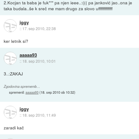
2.Kocjan ta baba je fuk*** pa njen ieee..:((( pa janković jao..ona je
taka budala..še k sreč me mam drugo za slovo ufffffffffffff
iggy
::
17. sep 2010, 22:38
ker letnik si?
aaaaa93
::
18. sep 2010, 10:01
3..:ZAKAJ
Zgodovina sprememb…
spremenil:
aaaaa93
(
18. sep 2010 ob 10:32
)
iggy
::
18. sep 2010, 11:49
zaradi kač