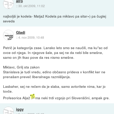
alro
::
30. okt 2009, 11:02
najboljši je kodela- Matjaž Kodela pa miklavc pa sitar=) pa čuglej
seveda
Gladi
::
4. nov 2009, 10:48
Petrič je kategorija zase. Lansko leto smo se naučili, ma ku*ac od
ovce od njega. In njegove šale, pa sej ne da nebi bile smešne,
samo on jih tkao pove da res nismo smešne.
Miklavc, Grilj sta zakon
Stanislava je tudi vredu, edino občasno prideva v konflikt ker ne
prenašam preveč liberalnega razmišljanja.
Lasbaher, sej ne rečem da je slaba, samo avtoritete nima, kar jo
tovče.
Profesorica Aljaž
ma neki trdi vzgojo pri Slovenščini, ampak gre.
iggy