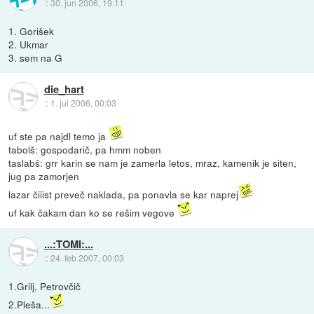
::
30. jun 2006, 19:11
1. Gorišek
2. Ukmar
3. sem na G
die_hart
::
1. jul 2006, 00:03
uf ste pa najdl temo ja
tabolš: gospodarič, pa hmm noben
taslabš: grr karin se nam je zamerla letos, mraz, kamenik je siten,
jug pa zamorjen
lazar čiiist preveč naklada, pa ponavla se kar naprej
uf kak čakam dan ko se rešim vegove
...:TOMI:...
::
24. feb 2007, 00:03
1.Grilj, Petrovčič
2.Pleša...