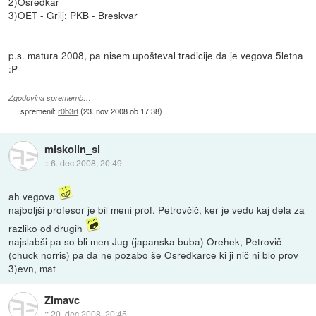
2)Osredkar
3)OET - Grilj; PKB - Breskvar
p.s. matura 2008, pa nisem upošteval tradicije da je vegova 5letna
:P
Zgodovina sprememb…
spremenil:
r0b3rt
(
23. nov 2008 ob 17:38
)
miskolin_si
::
6. dec 2008, 20:49
ah vegova
najboljši profesor je bil meni prof. Petrovčič, ker je vedu kaj dela za
razliko od drugih
najslabši pa so bli men Jug (japanska buba) Orehek, Petrovič
(chuck norris) pa da ne pozabo še Osredkarce ki ji nič ni blo prov
3)evn, mat
Zimavc
::
20. dec 2008, 20:45