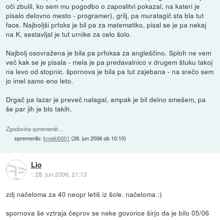
oči zbulil, ko sem mu pogodbo o zaposlitvi pokazal, na kateri je
pisalo delovno mesto - programer), grilj, pa muratagič sta bla tut
face. Najboljši prfoks je bil pa za matematiko, pisal se je pa nekaj
na K, sestavljal je tut urnike za celo šolo.
Najbolj osovražena je bila pa prfoksa za angleščino. Sploh ne vem
več kak se je pisala - mela je pa predavalnico v drugem štuku takoj
na levo od stopnic. špornova je bila pa tut zajebana - na srečo sem
jo imel samo eno leto.
Drgač pa lazar je preveč nalagal, ampak je bil delno smešem, pa
še par jih je blo takih.
Zgodovina sprememb…
spremenilo:
krneki0001
(
26. jun 2006 ob 10:10
)
Lio
::
28. jun 2006, 21:13
zdj načeloma za 40 neopr letiš iz šole. načeloma :)
spornova še vztraja čeprov se neke govorice širjo da je bilo 05/06