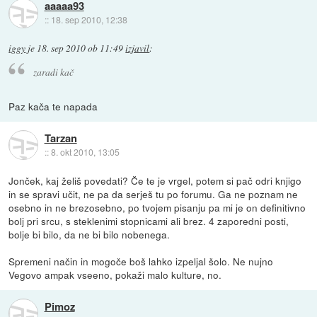
aaaaa93
::
18. sep 2010, 12:38
iggy
je
18. sep 2010 ob 11:49
izjavil
:
zaradi kač
Paz kača te napada
Tarzan
::
8. okt 2010, 13:05
Jonček, kaj želiš povedati? Če te je vrgel, potem si pač odri knjigo
in se spravi učit, ne pa da serješ tu po forumu. Ga ne poznam ne
osebno in ne brezosebno, po tvojem pisanju pa mi je on definitivno
bolj pri srcu, s steklenimi stopnicami ali brez. 4 zaporedni posti,
bolje bi bilo, da ne bi bilo nobenega.
Spremeni način in mogoče boš lahko izpeljal šolo. Ne nujno
Vegovo ampak vseeno, pokaži malo kulture, no.
Pimoz