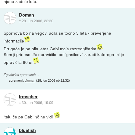
njeno zadnje leto.
Doman
::
28. jun 2006, 22:30
Spornova bo na vegovi učila še točno 3 leta - preverjene
informacije
Drugače je pa bila letos Gabi moja razredničarka
Sem ji prinesel 2x opravičilo, od "gasilcev" zaradi katerega mi je
opravičila 80 ur
Zgodovina sprememb…
spremenil:
Doman
(
28. jun 2006 ob 22:32
)
Irmscher
::
30. jun 2006, 19:09
itak, če pa Gabi nč ne vidi
bluefish