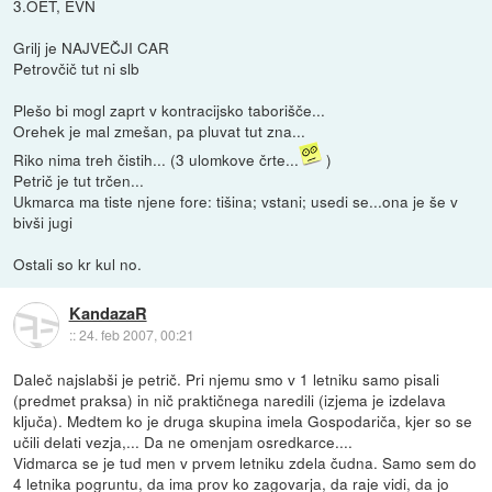
3.OET, EVN
Grilj je NAJVEČJI CAR
Petrovčič tut ni slb
Plešo bi mogl zaprt v kontracijsko taborišče...
Orehek je mal zmešan, pa pluvat tut zna...
Riko nima treh čistih... (3 ulomkove črte...
)
Petrič je tut trčen...
Ukmarca ma tiste njene fore: tišina; vstani; usedi se...ona je še v
bivši jugi
Ostali so kr kul no.
KandazaR
::
24. feb 2007, 00:21
Daleč najslabši je petrič. Pri njemu smo v 1 letniku samo pisali
(predmet praksa) in nič praktičnega naredili (izjema je izdelava
ključa). Medtem ko je druga skupina imela Gospodariča, kjer so se
učili delati vezja,... Da ne omenjam osredkarce....
Vidmarca se je tud men v prvem letniku zdela čudna. Samo sem do
4 letnika pogruntu, da ima prov ko zagovarja, da raje vidi, da jo