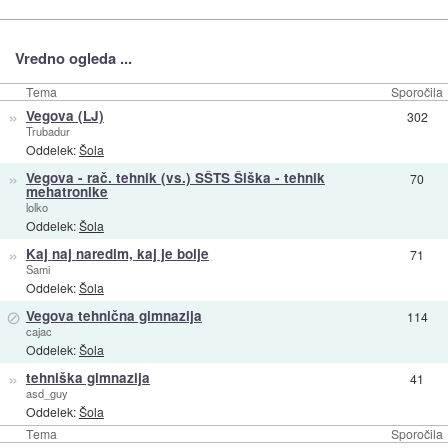
Vredno ogleda ...
Tema
Sporočila
»
Vegova (LJ)
302
Trubadur
Oddelek:
Šola
»
Vegova - rač. tehnik (vs.) SŠTS Šiška - tehnik
70
mehatronike
lolko
Oddelek:
Šola
»
Kaj naj naredim, kaj je bolje
71
Sami
Oddelek:
Šola
⊘
Vegova tehnična gimnazija
114
cajac
Oddelek:
Šola
»
tehniška gimnazija
41
asd_guy
Oddelek:
Šola
Tema
Sporočila