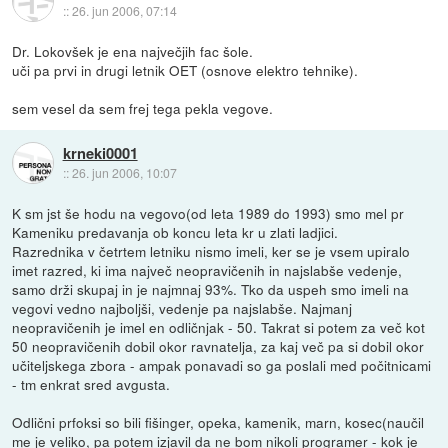
::
26. jun 2006, 07:14
Dr. Lokovšek je ena največjih fac šole.
uči pa prvi in drugi letnik OET (osnove elektro tehnike).
sem vesel da sem frej tega pekla vegove.
krneki0001
::
26. jun 2006, 10:07
K sm jst še hodu na vegovo(od leta 1989 do 1993) smo mel pr
Kameniku predavanja ob koncu leta kr u zlati ladjici.
Razrednika v četrtem letniku nismo imeli, ker se je vsem upiralo
imet razred, ki ima največ neopravičenih in najslabše vedenje,
samo drži skupaj in je najmnaj 93%. Tko da uspeh smo imeli na
vegovi vedno najboljši, vedenje pa najslabše. Najmanj
neopravičenih je imel en odličnjak - 50. Takrat si potem za več kot
50 neopravičenih dobil okor ravnatelja, za kaj več pa si dobil okor
učiteljskega zbora - ampak ponavadi so ga poslali med počitnicami
- tm enkrat sred avgusta.
Odlični prfoksi so bili fišinger, opeka, kamenik, marn, kosec(naučil
me je veliko, pa potem izjavil da ne bom nikoli programer - kok je