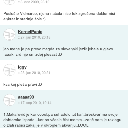
::
3. dec 2009, 23:12
Poslušte Vidmarco, njena načela niso tok zgrešena dokler nisi
enkrat iz srednje šole :)
KernelPanic
::
27. jan 2010, 20:18
jao mene je pa prevc magda za slovenski jezik jebala u glavo
faaak, zrd nje sm zdej plesast :D
iggy
::
28. jan 2010, 00:31
kva kej pleša pravi :D
aaaaa93
::
17. sep 2010, 19:14
1.Makarovič je kar coool,pa suhadolc tut kar..breskvar ma svoje
dohtarske izpade...ker so včasih čist memm...zanč nam je razlagu
o zlati rabici zakaj je v okroglem akvariju..LOOL