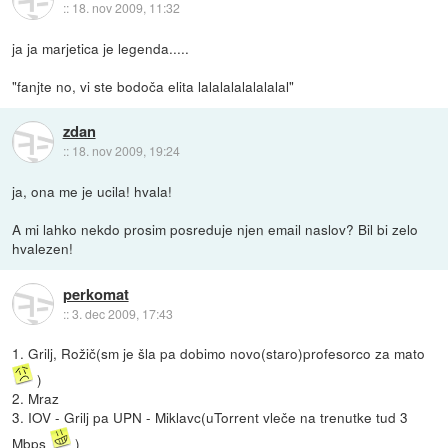
::
18. nov 2009, 11:32
ja ja marjetica je legenda.....
"fanjte no, vi ste bodoča elita lalalalalalalalal"
zdan
::
18. nov 2009, 19:24
ja, ona me je ucila! hvala!
A mi lahko nekdo prosim posreduje njen email naslov? Bil bi zelo
hvalezen!
perkomat
::
3. dec 2009, 17:43
1. Grilj, Rožič(sm je šla pa dobimo novo(staro)profesorco za mato
)
2. Mraz
3. IOV - Grilj pa UPN - Miklavc(uTorrent vleče na trenutke tud 3
Mbps
)