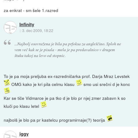
za enkrat - sm šele 1.razred
Infinity
::
3. dec 2009, 18:22
...Najbolj osovražena je bila pa prfoksa za angleščino. Sploh ne
vem več kak se je pisala - mela je pa predavalnico v drugem
štuku takoj na levo od stopnic.
To je pa moja preljuba ex-razredničarka prof. Darja Mraz Levstek
OMG kako je kri pila celmu klasu
smo usi srečni d je konc
Kar se tiče Vidmarce je pa tko d je blo pr njej zmer zabavn k so
kluči po klasu letel
najbolš je blo pa pr kastelcu programirnaje(?) teorija
iggy