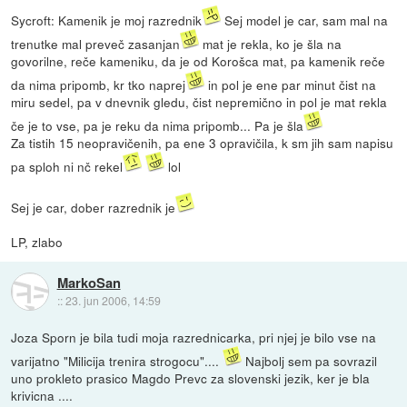
Sycroft: Kamenik je moj razrednik
Sej model je car, sam mal na
trenutke mal preveč zasanjan
mat je rekla, ko je šla na
govorilne, reče kameniku, da je od Korošca mat, pa kamenik reče
da nima pripomb, kr tko naprej
in pol je ene par minut čist na
miru sedel, pa v dnevnik gledu, čist nepremično in pol je mat rekla
če je to vse, pa je reku da nima pripomb... Pa je šla
Za tistih 15 neopravičenih, pa ene 3 opravičila, k sm jih sam napisu
pa sploh ni nč rekel
lol
Sej je car, dober razrednik je
LP, zlabo
MarkoSan
::
23. jun 2006, 14:59
Joza Sporn je bila tudi moja razrednicarka, pri njej je bilo vse na
varijatno "Milicija trenira strogocu"....
Najbolj sem pa sovrazil
uno prokleto prasico Magdo Prevc za slovenski jezik, ker je bla
krivicna ....