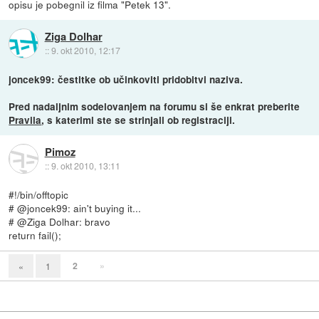
opisu je pobegnil iz filma "Petek 13".
Ziga Dolhar
::
9. okt 2010, 12:17
joncek99: čestitke ob učinkoviti pridobitvi naziva.
Pred nadaljnim sodelovanjem na forumu si še enkrat preberite
Pravila
, s katerimi ste se strinjali ob registraciji.
Pimoz
::
9. okt 2010, 13:11
#!/bin/offtopic
# @joncek99: ain't buying it...
# @Ziga Dolhar: bravo
return fail();
2
»
«
1