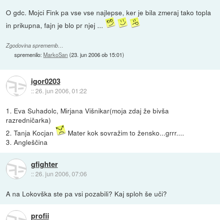
O gdc. Mojci Fink pa vse vse najlepse, ker je bila zmeraj tako topla
in prikupna, fajn je blo pr njej ...
Zgodovina sprememb…
spremenilo:
MarkoSan
(
23. jun 2006 ob 15:01
)
igor0203
::
26. jun 2006, 01:22
1. Eva Suhadolc, Mirjana Višnikar(moja zdaj že bivša
razredničarka)
2. Tanja Kocjan
Mater kok sovražim to žensko...grrr....
3. Angleščina
gfighter
::
26. jun 2006, 07:06
A na Lokovška ste pa vsi pozabili? Kaj sploh še uči?
profii