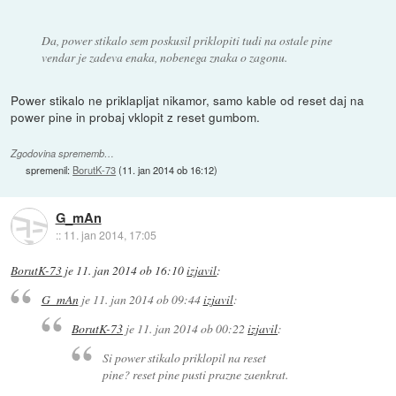
Da, power stikalo sem poskusil priklopiti tudi na ostale pine
vendar je zadeva enaka, nobenega znaka o zagonu.
Power stikalo ne priklapljat nikamor, samo kable od reset daj na
power pine in probaj vklopit z reset gumbom.
Zgodovina sprememb…
spremenil:
BorutK-73
(
11. jan 2014 ob 16:12
)
G_mAn
::
11. jan 2014, 17:05
BorutK-73
je
11. jan 2014 ob 16:10
izjavil
:
G_mAn
je
11. jan 2014 ob 09:44
izjavil
:
BorutK-73
je
11. jan 2014 ob 00:22
izjavil
:
Si power stikalo priklopil na reset
pine? reset pine pusti prazne zaenkrat.