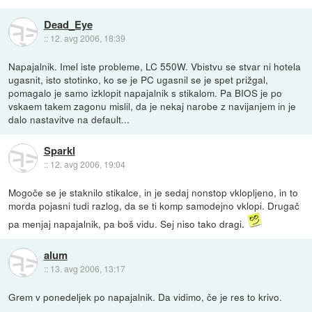
Dead_Eye
::
12. avg 2006, 18:39
Napajalnik. Imel iste probleme, LC 550W. Vbistvu se stvar ni hotela
ugasnit, isto stotinko, ko se je PC ugasnil se je spet prižgal,
pomagalo je samo izklopit napajalnik s stikalom. Pa BIOS je po
vskaem takem zagonu mislil, da je nekaj narobe z navijanjem in je
dalo nastavitve na default...
Sparkl
::
12. avg 2006, 19:04
Mogoče se je staknilo stikalce, in je sedaj nonstop vklopljeno, in to
morda pojasni tudi razlog, da se ti komp samodejno vklopi. Drugač
pa menjaj napajalnik, pa boš vidu. Sej niso tako dragi.
alum
::
13. avg 2006, 13:17
Grem v ponedeljek po napajalnik. Da vidimo, če je res to krivo.