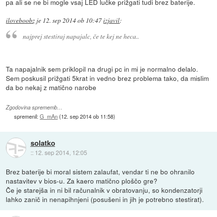
pa ali se ne bi mogle vsaj LED lučke prižgati tudi brez baterije.
iloveboobz
je
12. sep 2014 ob 10:47
izjavil
:
najprej stestiraj napajalc, če te kej ne heca..
Ta napajalnik sem priklopil na drugi pc in mi je normalno delalo.
Sem poskusil prižgati 5krat in vedno brez problema tako, da mislim
da bo nekaj z matično narobe
Zgodovina sprememb…
spremenil:
G_mAn
(
12. sep 2014 ob 11:58
)
solatko
::
12. sep 2014, 12:05
Brez baterije bi moral sistem zalaufat, vendar ti ne bo ohranilo
nastavitev v bios-u. Za kaero matično ploščo gre?
Če je starejša in ni bil računalnik v obratovanju, so kondenzatorji
lahko zanič in nenapihnjeni (posušeni in jih je potrebno stestirat).