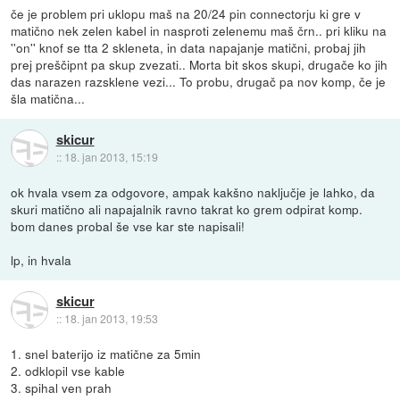
če je problem pri uklopu maš na 20/24 pin connectorju ki gre v
matično nek zelen kabel in nasproti zelenemu maš črn.. pri kliku na
''on'' knof se tta 2 skleneta, in data napajanje matični, probaj jih
prej preščipnt pa skup zvezati.. Morta bit skos skupi, drugače ko jih
das narazen razsklene vezi... To probu, drugač pa nov komp, če je
šla matična...
skicur
::
18. jan 2013, 15:19
ok hvala vsem za odgovore, ampak kakšno naključje je lahko, da
skuri matično ali napajalnik ravno takrat ko grem odpirat komp.
bom danes probal še vse kar ste napisali!
lp, in hvala
skicur
::
18. jan 2013, 19:53
1. snel baterijo iz matične za 5min
2. odklopil vse kable
3. spihal ven prah