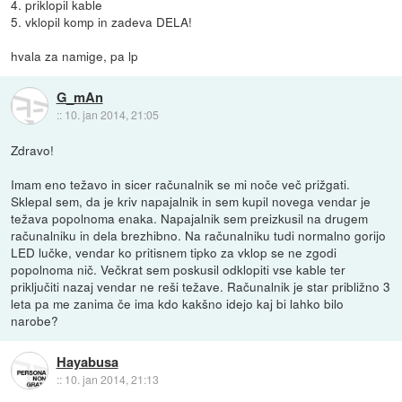
4. priklopil kable
5. vklopil komp in zadeva DELA!
hvala za namige, pa lp
G_mAn
::
10. jan 2014, 21:05
Zdravo!
Imam eno težavo in sicer računalnik se mi noče več prižgati.
Sklepal sem, da je kriv napajalnik in sem kupil novega vendar je
težava popolnoma enaka. Napajalnik sem preizkusil na drugem
računalniku in dela brezhibno. Na računalniku tudi normalno gorijo
LED lučke, vendar ko pritisnem tipko za vklop se ne zgodi
popolnoma nič. Večkrat sem poskusil odklopiti vse kable ter
priključiti nazaj vendar ne reši težave. Računalnik je star približno 3
leta pa me zanima če ima kdo kakšno idejo kaj bi lahko bilo
narobe?
Hayabusa
::
10. jan 2014, 21:13