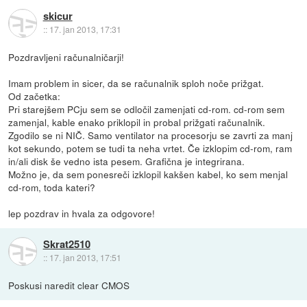
skicur
::
17. jan 2013, 17:31
Pozdravljeni računalničarji!
Imam problem in sicer, da se računalnik sploh noče prižgat.
Od začetka:
Pri starejšem PCju sem se odločil zamenjati cd-rom. cd-rom sem
zamenjal, kable enako priklopil in probal prižgati računalnik.
Zgodilo se ni NIČ. Samo ventilator na procesorju se zavrti za manj
kot sekundo, potem se tudi ta neha vrtet. Če izklopim cd-rom, ram
in/ali disk še vedno ista pesem. Grafična je integrirana.
Možno je, da sem ponesreči izklopil kakšen kabel, ko sem menjal
cd-rom, toda kateri?
lep pozdrav in hvala za odgovore!
Skrat2510
::
17. jan 2013, 17:51
Poskusi naredit clear CMOS