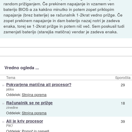
random prižiganjem. Če prekinem napajanje in vzamem ven
baterijo BIOS-a za kakšno minutko in potem zopet priklopim
napajanje (brez baterije) se računalnik 1-2krat vedno prižge. Če
zopet prekinem napajanje in dam baterijo nazaj notri je zadeva
enaka, torej se 1-2krat prižge in potem nič več. Sem poskusil tudi
zamenjati baterijo (starejša matična) vendar je zadeva enaka.
Vredno ogleda ...
Tema
Sporočila
»
Pokvarjena matična ali procesor?
29
jabba
Oddelek:
Strojna oprema
»
Računalnik se ne prižge
18
zinedine
Oddelek:
Strojna oprema
»
Ali je kriv procesor
39
PIK7
Oddelek:
Pomoč in nasveti