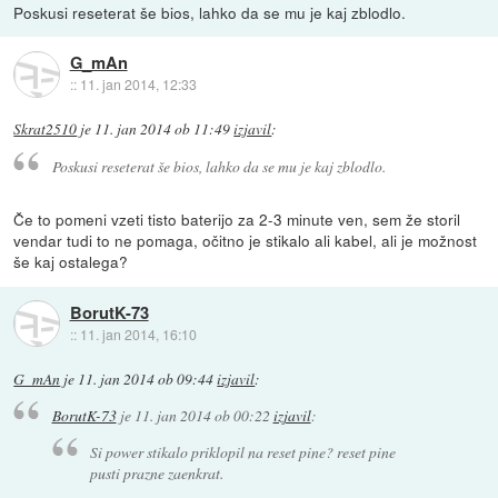
Poskusi reseterat še bios, lahko da se mu je kaj zblodlo.
G_mAn
::
11. jan 2014, 12:33
Skrat2510
je
11. jan 2014 ob 11:49
izjavil
:
Poskusi reseterat še bios, lahko da se mu je kaj zblodlo.
Če to pomeni vzeti tisto baterijo za 2-3 minute ven, sem že storil
vendar tudi to ne pomaga, očitno je stikalo ali kabel, ali je možnost
še kaj ostalega?
BorutK-73
::
11. jan 2014, 16:10
G_mAn
je
11. jan 2014 ob 09:44
izjavil
:
BorutK-73
je
11. jan 2014 ob 00:22
izjavil
:
Si power stikalo priklopil na reset pine? reset pine
pusti prazne zaenkrat.