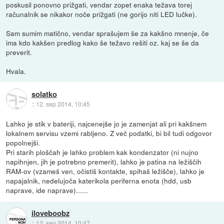
poskusil ponovno prižgati, vendar zopet enaka težava torej
računalnik se nikakor noče prižgati (ne gorijo niti LED lučke).
Sam sumim matično, vendar sprašujem še za kakšno mnenje, če
ima kdo kakšen predlog kako še težavo rešiti oz. kaj se še da
preverit.
Hvala.
solatko
::
12. sep 2014, 10:45
Lahko je stik v bateriji, najcenejše jo je zamenjat ali pri kakšnem
lokalnem servisu vzemi rabljeno. Z več podatki, bi bil tudi odgovor
popolnejši.
Pri starih ploščah je lahko problem kak kondenzator (ni nujno
napihnjen, jih je potrebno premerit), lahko je patina na ležiščih
RAM-ov (vzameš ven, očistiš kontakte, spihaš ležišče), lahko je
napajalnik, nedelujoča katerikola periferna enota (hdd, usb
naprave, ide naprave)......
iloveboobz
::
12. sep 2014, 10:47