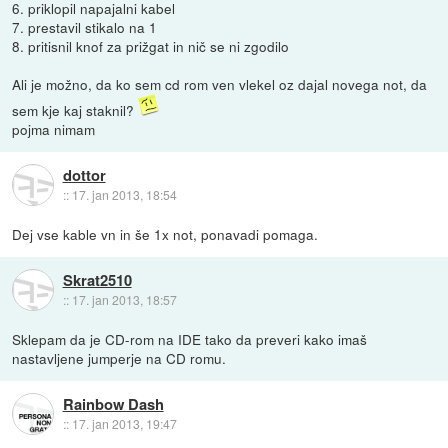
6. priklopil napajalni kabel
7. prestavil stikalo na 1
8. pritisnil knof za prižgat in nič se ni zgodilo
Ali je možno, da ko sem cd rom ven vlekel oz dajal novega not, da
sem kje kaj staknil?
pojma nimam
dottor
::
17. jan 2013, 18:54
Dej vse kable vn in še 1x not, ponavadi pomaga.
Skrat2510
::
17. jan 2013, 18:57
Sklepam da je CD-rom na IDE tako da preveri kako imaš
nastavljene jumperje na CD romu.
Rainbow Dash
::
17. jan 2013, 19:47