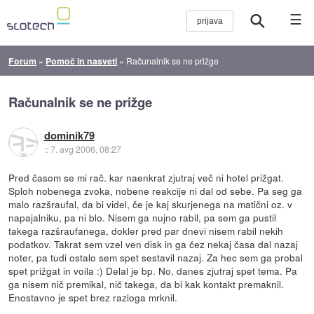
☰
Forum
»
Pomoč in nasveti
»
Računalnik se ne prižge
Računalnik se ne prižge
dominik79
::
7. avg 2006, 08:27
Pred časom se mi rač. kar naenkrat zjutraj več ni hotel prižgat.
Sploh nobenega zvoka, nobene reakcije ni dal od sebe. Pa seg ga
malo razšraufal, da bi videl, če je kaj skurjenega na matični oz. v
napajalniku, pa ni blo. Nisem ga nujno rabil, pa sem ga pustil
takega razšraufanega, dokler pred par dnevi nisem rabil nekih
podatkov. Takrat sem vzel ven disk in ga čez nekaj časa dal nazaj
noter, pa tudi ostalo sem spet sestavil nazaj. Za hec sem ga probal
spet prižgat in voila :) Delal je bp. No, danes zjutraj spet tema. Pa
ga nisem nič premikal, nič takega, da bi kak kontakt premaknil.
Enostavno je spet brez razloga mrknil.