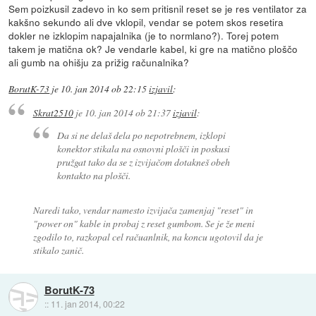
Sem poizkusil zadevo in ko sem pritisnil reset se je res ventilator za
kakšno sekundo ali dve vklopil, vendar se potem skos resetira
dokler ne izklopim napajalnika (je to normlano?). Torej potem
takem je matična ok? Je vendarle kabel, ki gre na matično ploščo
ali gumb na ohišju za prižig računalnika?
BorutK-73
je
10. jan 2014 ob 22:15
izjavil
:
Skrat2510
je
10. jan 2014 ob 21:37
izjavil
:
Da si ne delaš dela po nepotrebnem, izklopi
konektor stikala na osnovni plošči in poskusi
pružgat tako da se z izvijačom dotakneš obeh
kontakto na plošči.
Naredi tako, vendar namesto izvijača zamenjaj "reset" in
"power on" kable in probaj z reset gumbom. Se je že meni
zgodilo to, razkopal cel račuanlnik, na koncu ugotovil da je
stikalo zanič.
BorutK-73
::
11. jan 2014, 00:22