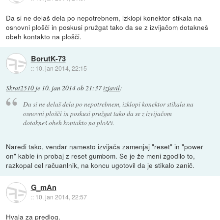
Da si ne delaš dela po nepotrebnem, izklopi konektor stikala na
osnovni plošči in poskusi pružgat tako da se z izvijačom dotakneš
obeh kontakto na plošči.
BorutK-73
::
10. jan 2014, 22:15
Skrat2510
je
10. jan 2014 ob 21:37
izjavil
:
Da si ne delaš dela po nepotrebnem, izklopi konektor stikala na
osnovni plošči in poskusi pružgat tako da se z izvijačom
dotakneš obeh kontakto na plošči.
Naredi tako, vendar namesto izvijača zamenjaj "reset" in "power
on" kable in probaj z reset gumbom. Se je že meni zgodilo to,
razkopal cel račuanlnik, na koncu ugotovil da je stikalo zanič.
G_mAn
::
10. jan 2014, 22:57
Hvala za predlog.