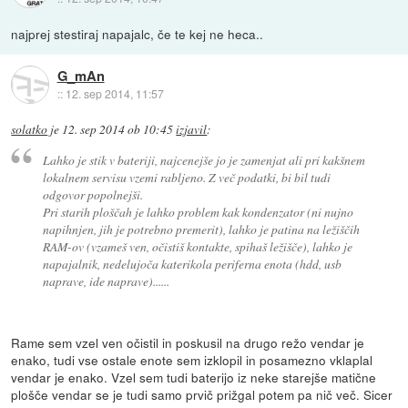
najprej stestiraj napajalc, če te kej ne heca..
G_mAn
::
12. sep 2014, 11:57
solatko
je
12. sep 2014 ob 10:45
izjavil
:
Lahko je stik v bateriji, najcenejše jo je zamenjat ali pri kakšnem
lokalnem servisu vzemi rabljeno. Z več podatki, bi bil tudi
odgovor popolnejši.
Pri starih ploščah je lahko problem kak kondenzator (ni nujno
napihnjen, jih je potrebno premerit), lahko je patina na ležiščih
RAM-ov (vzameš ven, očistiš kontakte, spihaš ležišče), lahko je
napajalnik, nedelujoča katerikola periferna enota (hdd, usb
naprave, ide naprave)......
Rame sem vzel ven očistil in poskusil na drugo režo vendar je
enako, tudi vse ostale enote sem izklopil in posamezno vklaplal
vendar je enako. Vzel sem tudi baterijo iz neke starejše matične
plošče vendar se je tudi samo prvič prižgal potem pa nič več. Sicer