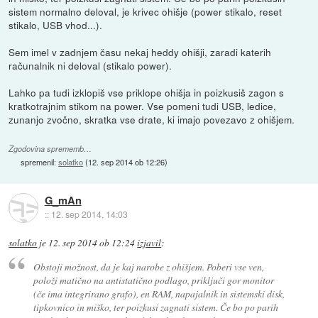
sistem normalno deloval, je krivec ohišje (power stikalo, reset
stikalo, USB vhod...).
Sem imel v zadnjem času nekaj heddy ohišji, zaradi katerih
računalnik ni deloval (stikalo power).
Lahko pa tudi izklopiš vse priklope ohišja in poizkusiš zagon s
kratkotrajnim stikom na power. Vse pomeni tudi USB, ledice,
zunanjo zvočno, skratka vse drate, ki imajo povezavo z ohišjem.
Zgodovina sprememb…
spremenil:
solatko
(
12. sep 2014 ob 12:26
)
G_mAn
::
12. sep 2014, 14:03
solatko
je
12. sep 2014 ob 12:24
izjavil
:
Obstoji možnost, da je kaj narobe z ohišjem. Poberi vse ven,
položi matično na antistatično podlago, priključi gor monitor
(če ima integrirano grafo), en RAM, napajalnik in sistemski disk,
tipkovnico in miško, ter poizkusi zagnati sistem. Če bo po parih