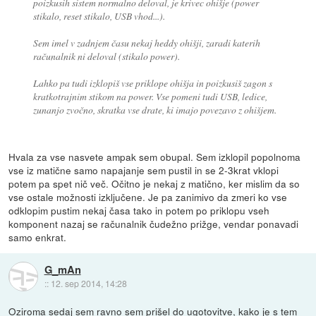
poizkusih sistem normalno deloval, je krivec ohišje (power
stikalo, reset stikalo, USB vhod...).
Sem imel v zadnjem času nekaj heddy ohišji, zaradi katerih
računalnik ni deloval (stikalo power).
Lahko pa tudi izklopiš vse priklope ohišja in poizkusiš zagon s
kratkotrajnim stikom na power. Vse pomeni tudi USB, ledice,
zunanjo zvočno, skratka vse drate, ki imajo povezavo z ohišjem.
Hvala za vse nasvete ampak sem obupal. Sem izklopil popolnoma
vse iz matične samo napajanje sem pustil in se 2-3krat vklopi
potem pa spet nič več. Očitno je nekaj z matično, ker mislim da so
vse ostale možnosti izključene. Je pa zanimivo da zmeri ko vse
odklopim pustim nekaj časa tako in potem po priklopu vseh
komponent nazaj se računalnik čudežno prižge, vendar ponavadi
samo enkrat.
G_mAn
::
12. sep 2014, 14:28
Oziroma sedaj sem ravno sem prišel do ugotovitve, kako je s tem