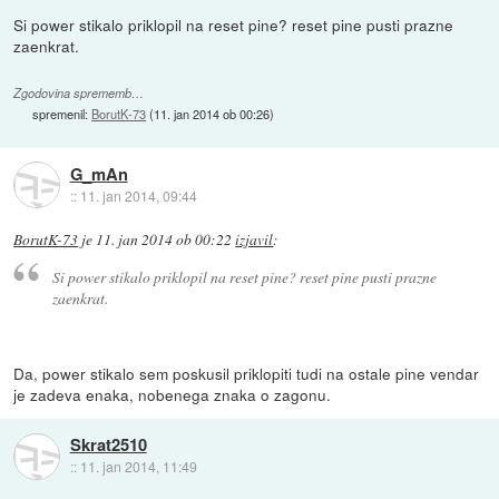
Si power stikalo priklopil na reset pine? reset pine pusti prazne
zaenkrat.
Zgodovina sprememb…
spremenil:
BorutK-73
(
11. jan 2014 ob 00:26
)
G_mAn
::
11. jan 2014, 09:44
BorutK-73
je
11. jan 2014 ob 00:22
izjavil
:
Si power stikalo priklopil na reset pine? reset pine pusti prazne
zaenkrat.
Da, power stikalo sem poskusil priklopiti tudi na ostale pine vendar
je zadeva enaka, nobenega znaka o zagonu.
Skrat2510
::
11. jan 2014, 11:49