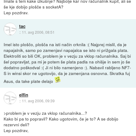
Imate s tem kake izkušnje? Najbolje kar nov računalnik kupit, ali se
še kje dobijo plošče s socketA?
Lep pozdrav.
tac
::
11. avg 2006, 08:51
Imel isto ploščo, plošča na isti način crknila :( Najprej mislil, da je
napajalnik, samo po zamenjavi napajalca se isto ni prižgala plata.
Elektroliti so bili OK, problem je v vezju za vklop računalnika. Saj bi
šel popravljat, pa mi je potem še plata padla na ohišje in sem jo še
dodatno poškodval :( Ji ni bilo namenjeno :). Nabavil rabljeno NF7-
S in winsi skor ne ugotovijo, da je zamenjana osnovna. Skratka fuj
Asus, da take plate delajo
elfin
::
11. avg 2006, 09:39
>problem je v vezju za vklop računalnika...?
Kako bi pa to popravil? Kako ugotovim, če je to? A se dobijo
rezervni deli?
Lep pozdrav,