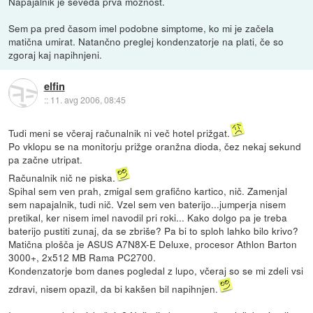
Napajalnik je seveda prva možnost.
Sem pa pred časom imel podobne simptome, ko mi je začela
matična umirat. Natančno preglej kondenzatorje na plati, če so
zgoraj kaj napihnjeni.
elfin
::
11. avg 2006, 08:45
Tudi meni se včeraj računalnik ni več hotel prižgat.
Po vklopu se na monitorju prižge oranžna dioda, čez nekaj sekund
pa začne utripat.
Računalnik nič ne piska.
Spihal sem ven prah, zmigal sem grafično kartico, nič. Zamenjal
sem napajalnik, tudi nič. Vzel sem ven baterijo...jumperja nisem
pretikal, ker nisem imel navodil pri roki... Kako dolgo pa je treba
baterijo pustiti zunaj, da se zbriše? Pa bi to sploh lahko bilo krivo?
Matična plošča je ASUS A7N8X-E Deluxe, procesor Athlon Barton
3000+, 2x512 MB Rama PC2700.
Kondenzatorje bom danes pogledal z lupo, včeraj so se mi zdeli vsi
zdravi, nisem opazil, da bi kakšen bil napihnjen.