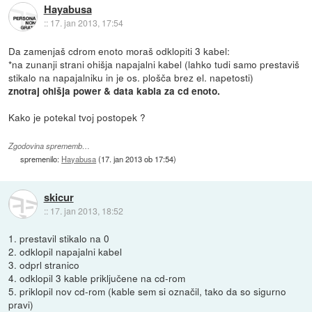
Hayabusa
::
17. jan 2013, 17:54
Da zamenjaš cdrom enoto moraš odklopiti 3 kabel:
*na zunanji strani ohišja napajalni kabel (lahko tudi samo prestaviš
stikalo na napajalniku in je os. plošča brez el. napetosti)
znotraj ohišja power & data kabla za cd enoto.
Kako je potekal tvoj postopek ?
Zgodovina sprememb…
spremenilo:
Hayabusa
(
17. jan 2013 ob 17:54
)
skicur
::
17. jan 2013, 18:52
1. prestavil stikalo na 0
2. odklopil napajalni kabel
3. odprl stranico
4. odklopil 3 kable priključene na cd-rom
5. priklopil nov cd-rom (kable sem si označil, tako da so sigurno
pravi)