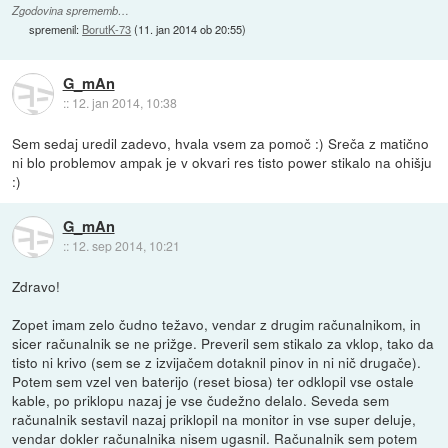
Zgodovina sprememb…
spremenil:
BorutK-73
(
11. jan 2014 ob 20:55
)
G_mAn
::
12. jan 2014, 10:38
Sem sedaj uredil zadevo, hvala vsem za pomoč :) Sreča z matično
ni blo problemov ampak je v okvari res tisto power stikalo na ohišju
:)
G_mAn
::
12. sep 2014, 10:21
Zdravo!
Zopet imam zelo čudno težavo, vendar z drugim računalnikom, in
sicer računalnik se ne prižge. Preveril sem stikalo za vklop, tako da
tisto ni krivo (sem se z izvijačem dotaknil pinov in ni nič drugače).
Potem sem vzel ven baterijo (reset biosa) ter odklopil vse ostale
kable, po priklopu nazaj je vse čudežno delalo. Seveda sem
računalnik sestavil nazaj priklopil na monitor in vse super deluje,
vendar dokler računalnika nisem ugasnil. Računalnik sem potem