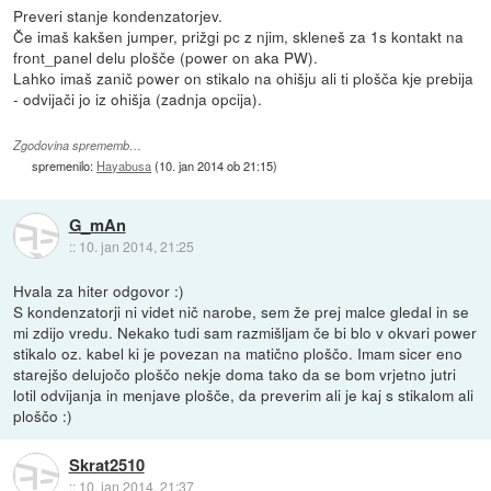
Preveri stanje kondenzatorjev.
Če imaš kakšen jumper, prižgi pc z njim, skleneš za 1s kontakt na
front_panel delu plošče (power on aka PW).
Lahko imaš zanič power on stikalo na ohišju ali ti plošča kje prebija
- odvijači jo iz ohišja (zadnja opcija).
Zgodovina sprememb…
spremenilo:
Hayabusa
(
10. jan 2014 ob 21:15
)
G_mAn
::
10. jan 2014, 21:25
Hvala za hiter odgovor :)
S kondenzatorji ni videt nič narobe, sem že prej malce gledal in se
mi zdijo vredu. Nekako tudi sam razmišljam če bi blo v okvari power
stikalo oz. kabel ki je povezan na matično ploščo. Imam sicer eno
starejšo delujočo ploščo nekje doma tako da se bom vrjetno jutri
lotil odvijanja in menjave plošče, da preverim ali je kaj s stikalom ali
ploščo :)
Skrat2510
::
10. jan 2014, 21:37