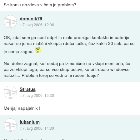
Se komu dozdeva v čem je problem?
dominik79
::
7. avg 2006, 12:06
OK, zdaj sem ga spet odprl in malo premigal kontakte in baterijo,
nakar se je na matični vklopla rdeča lučka, čez kakih 30 sek. pa se
je comp zagnal
No, delno zagnal, ker sedaj pa izmenično ne vklopi monitorja, če
pa že vklopi tega, pa se vse skup ustavi, ko bi trebalo windowse
naložit... Problem torej še vedno ni rešen. Ideje?
Stratus
::
7. avg 2006, 12:30
Menjaj napajalnik !
lukanium
::
7. avg 2006, 14:30