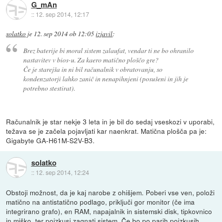
G_mAn
::
12. sep 2014, 12:17
solatko
je
12. sep 2014 ob 12:05
izjavil
:
Brez baterije bi moral sistem zalaufat, vendar ti ne bo ohranilo
nastavitev v bios-u. Za kaero matično ploščo gre?
Če je starejša in ni bil računalnik v obratovanju, so
kondenzatorji lahko zanič in nenapihnjeni (posušeni in jih je
potrebno stestirat).
Računalnik je star nekje 3 leta in je bil do sedaj vseskozi v uporabi,
težava se je začela pojavljati kar naenkrat. Matična plošča pa je:
Gigabyte GA-H61M-S2V-B3.
solatko
::
12. sep 2014, 12:24
Obstoji možnost, da je kaj narobe z ohišjem. Poberi vse ven, položi
matično na antistatično podlago, priključi gor monitor (če ima
integrirano grafo), en RAM, napajalnik in sistemski disk, tipkovnico
in miško, ter poizkusi zagnati sistem. Če bo po parih poizkusih