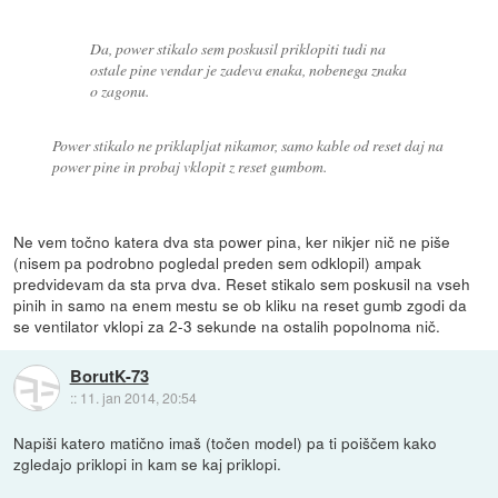
Da, power stikalo sem poskusil priklopiti tudi na
ostale pine vendar je zadeva enaka, nobenega znaka
o zagonu.
Power stikalo ne priklapljat nikamor, samo kable od reset daj na
power pine in probaj vklopit z reset gumbom.
Ne vem točno katera dva sta power pina, ker nikjer nič ne piše
(nisem pa podrobno pogledal preden sem odklopil) ampak
predvidevam da sta prva dva. Reset stikalo sem poskusil na vseh
pinih in samo na enem mestu se ob kliku na reset gumb zgodi da
se ventilator vklopi za 2-3 sekunde na ostalih popolnoma nič.
BorutK-73
::
11. jan 2014, 20:54
Napiši katero matično imaš (točen model) pa ti poiščem kako
zgledajo priklopi in kam se kaj priklopi.