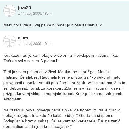
joza20
::
11. avg 2006, 18:44
Malo nora ideja , kaj pa če bi baterijo biosa zamenjal ?
alum
::
11. avg 2006, 19:11
Kot kaže nas je kar nekaj s problemi z 'nevklopom' računalnika.
Začuda vsi s socket A platami.
Tudi jaz sem pri koncu z živci. Monitor se ni prižigal. Menjal
matično. Še slabše. Računalnik se je prižgal za 1-5 sekund, nato
pa vgasnil (monitor se niti približno ni prižgal). Vrnil staro matično in
šel debugirat. Korak za korakom. Zdaj sem v fazi: računalnik se mi
prižge, ko vanj vklopim napajalni kabel. Brez pritiska na kak gumb.
Avtomatik.
Ne bi rad kupoval novega napajalnika, da ugotovim, da je crknilo
nekaj drugega. Ima kdo še kakšno idejo? Glede na sinptome
(vklapljanje brez gumba). Kaj se vam zdi verjetneje. Da sta zanič
obe matični ali da je crknil napajalnik?