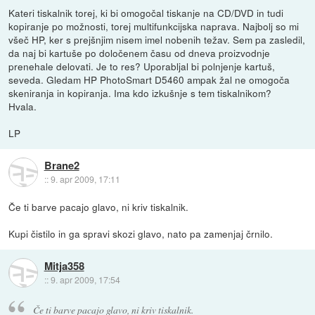
Kateri tiskalnik torej, ki bi omogočal tiskanje na CD/DVD in tudi
kopiranje po možnosti, torej multifunkcijska naprava. Najbolj so mi
všeč HP, ker s prejšnjim nisem imel nobenih težav. Sem pa zasledil,
da naj bi kartuše po določenem času od dneva proizvodnje
prenehale delovati. Je to res? Uporabljal bi polnjenje kartuš,
seveda. Gledam HP PhotoSmart D5460 ampak žal ne omogoča
skeniranja in kopiranja. Ima kdo izkušnje s tem tiskalnikom?
Hvala.
LP
Brane2
::
9. apr 2009, 17:11
Če ti barve pacajo glavo, ni kriv tiskalnik.
Kupi čistilo in ga spravi skozi glavo, nato pa zamenjaj črnilo.
Mitja358
::
9. apr 2009, 17:54
Če ti barve pacajo glavo, ni kriv tiskalnik.