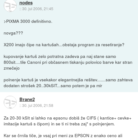
nodes
::
30. jul 2006, 21:45
>PIXMA 3000 definitivno.
novga???
X200 imajo čipe na kartušah...obstaja program za resetiranje?
kupovanje kartuš zelo potratna zadeva pa naj stane samo
800sit....tile Canoni pri občasnem tiskanju polovico barve kar stran
zmečejo
polnenje kartuš je vsekakor elegantnejša rešitev.......samo zahteva
dodaten strošek 20..30kSIT...samo potem je pa mir
Brane2
::
30. jul 2006, 21:58
Za 20-30 kSIt si lahko na epsonu dobiš že CIFS ( kantice+ cevke+
imitacije kartuš s čipom) in se ti ni treba zaj* s polnjenjem.
Kar se črnila tiče, je vsaj pri meni za EPSON z enako ceno ali