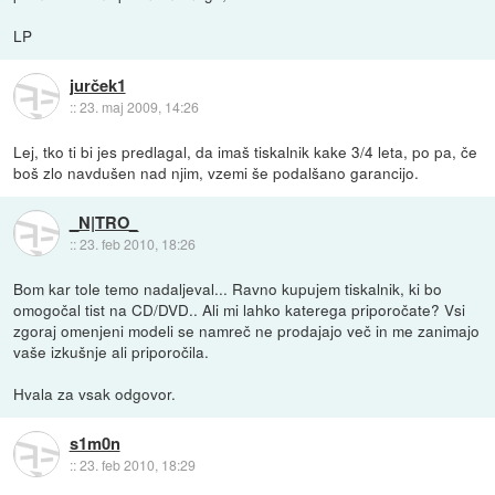
LP
jurček1
::
23. maj 2009, 14:26
Lej, tko ti bi jes predlagal, da imaš tiskalnik kake 3/4 leta, po pa, če
boš zlo navdušen nad njim, vzemi še podalšano garancijo.
_N|TRO_
::
23. feb 2010, 18:26
Bom kar tole temo nadaljeval... Ravno kupujem tiskalnik, ki bo
omogočal tist na CD/DVD.. Ali mi lahko katerega priporočate? Vsi
zgoraj omenjeni modeli se namreč ne prodajajo več in me zanimajo
vaše izkušnje ali priporočila.
Hvala za vsak odgovor.
s1m0n
::
23. feb 2010, 18:29