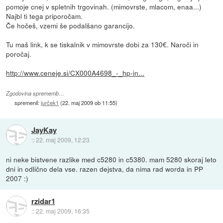
pomoje cnej v spletnih trgovinah. (mimovrste, mlacom, enaa...)
Najbl ti tega priporočam.
Če hočeš, vzemi še podalšano garancijo.
Tu maš link, k se tiskalnik v mimovrste dobi za 130€. Naroči in
poročaj.
http://www.ceneje.si/CX000A4698_-_hp-in...
Zgodovina sprememb…
spremenil:
jurček1
(
22. maj 2009 ob 11:55
)
JayKay
::
22. maj 2009, 12:23
ni neke bistvene razlike med c5280 in c5380. mam 5280 skoraj leto
dni in odlično dela vse. razen dejstva, da nima rad worda in PP
2007 :)
rzidar1
::
22. maj 2009, 16:35