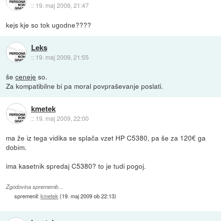
::
19. maj 2009, 21:47
kejs kje so tok ugodne????
Leks
::
19. maj 2009, 21:55
še
ceneje
so.
Za kompatibilne bi pa moral povpraševanje poslati.
kmetek
::
19. maj 2009, 22:00
ma že iz tega vidika se splača vzet HP C5380, pa še za 120€ ga
dobim.
ima kasetnik spredaj C5380? to je tudi pogoj.
Zgodovina sprememb…
spremenil:
kmetek
(
19. maj 2009 ob 22:13
)