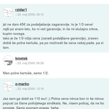
rzidar1
::
23. maj 2009, 09:10
jst ne dam 45€ za podaljašanje zagarancije. to je 1/3 cene!
rajši po enem letu, ko ni več garancije, in če mi slučajno crkne,
kupim novega.
tako je že 1/3 nižja cena (zaradi podaljšane garancije), zraven
dobiš še polne kartuše, pa po možnosti še cena nekaj pade, pa si
tam.
kmetek
::
23. maj 2009, 09:36
Niso polne kartuše, samo 1/2.
e-marko
::
23. maj 2009, 13:16
Jaz sem ga dobil za 110 eur! ;) Polna cena minus bon in še minus
popust za člane policijskega sindikata. Ne, nisem policaj, da ne bo
pomote. Samo poznam enega, hehe.