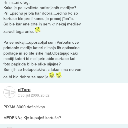
Hmm...ni drag.
Kaka je pa kvaliteta natisnjenih medijev?
Pri Epsonu je bla kar dobra....edino ko so
kartuse ble proti koncu je precej j*ba*o.
So ble kar ene crte in sem kr nekaj medijev
zaradi tega unicu
Pa se nekaj....uporabljal sem Verbatimove
printable medije kateri nimajo lih optimalne
podlage in so ble slike mat.Obstajajo kaki
mediji kateri bi meli printable surface kot
foto papir,da bi ble slike sijajne?
Sem jih ze hotupolakirat z lakom,ma ne vem
ce bi blo dobro za medije
elToro
::
30. jul 2006, 20:52
PIXMA 3000 definitivno.
MEDENA< Kje kupuješ kartuše?