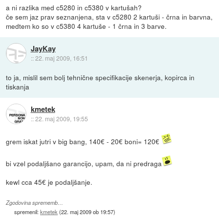
a ni razlika med c5280 in c5380 v kartušah?
če sem jaz prav seznanjena, sta v c5280 2 kartuši - črna in barvna,
medtem ko so v c5380 4 kartuše - 1 črna in 3 barve.
JayKay
::
22. maj 2009, 16:51
to ja, mislil sem bolj tehnične specifikacije skenerja, kopirca in
tiskanja
kmetek
::
22. maj 2009, 19:55
grem iskat jutri v big bang, 140€ - 20€ boni= 120€
bi vzel podaljšano garancijo, upam, da ni predraga
kewl cca 45€ je podaljšanje.
Zgodovina sprememb…
spremenil:
kmetek
(
22. maj 2009 ob 19:57
)