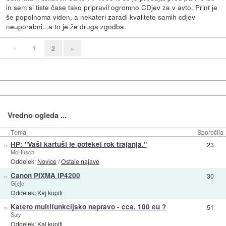
in sem si tiste čase tako pripravil ogromno CDjev za v avto. Print je
še popolnoma viden, a nekateri zaradi kvalitete samih cdjev
neuporabni...a to je že druga zgodba.
«
1
2
»
Vredno ogleda ...
Tema
Sporočila
»
HP: "Vaši kartuši je potekel rok trajanja."
23
McHusch
Oddelek:
Novice
/
Ostale najave
»
Canon PIXMA iP4200
30
G[e]c
Oddelek:
Kaj kupiti
»
Katero multifunkcijsko napravo - cca. 100 eu ?
51
Suly
Oddelek:
Kaj kupiti