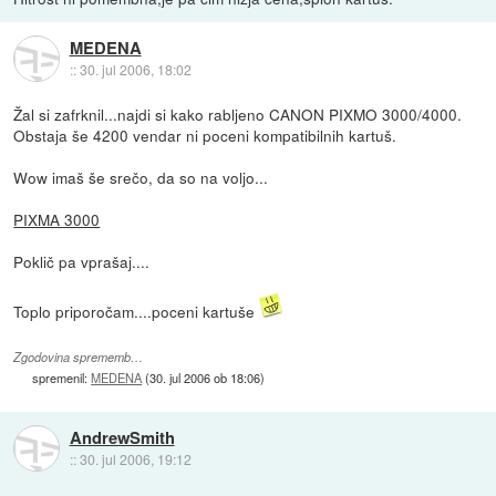
MEDENA
::
30. jul 2006, 18:02
Žal si zafrknil...najdi si kako rabljeno CANON PIXMO 3000/4000.
Obstaja še 4200 vendar ni poceni kompatibilnih kartuš.
Wow imaš še srečo, da so na voljo...
PIXMA 3000
Poklič pa vprašaj....
Toplo priporočam....poceni kartuše
Zgodovina sprememb…
spremenil:
MEDENA
(
30. jul 2006 ob 18:06
)
AndrewSmith
::
30. jul 2006, 19:12