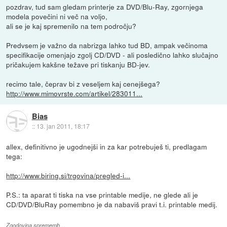
pozdrav, tud sam gledam printerje za DVD/Blu-Ray, zgornjega
modela povečini ni več na voljo,
ali se je kaj spremenilo na tem področju?
Predvsem je važno da nabrizga lahko tud BD, ampak večinoma
specifikacije omenjajo zgolj CD/DVD - ali posledično lahko slučajno
pričakujem kakšne težave pri tiskanju BD-jev.
recimo tale, čeprav bi z veseljem kaj cenejšega?
http://www.mimovrste.com/artikel/283011...
Bias
::
13. jan 2011, 18:17
allex, definitivno je ugodnejši in za kar potrebuješ ti, predlagam
tega:
http://www.biring.si/trgovina/pregled-i...
P.S.: ta aparat ti tiska na vse printable medije, ne glede ali je
CD/DVD/BluRay pomembno je da nabaviš pravi t.i. printable medij.
Zgodovina sprememb…