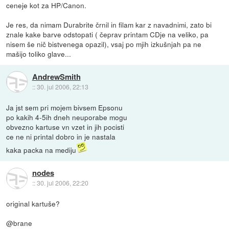
ceneje kot za HP/Canon.
Je res, da nimam Durabrite črnil in filam kar z navadnimi, zato bi
znale kake barve odstopati ( čeprav printam CDje na veliko, pa
nisem še nič bistvenega opazil), vsaj po mjih izkušnjah pa ne
mašijo toliko glave...
AndrewSmith
::
30. jul 2006, 22:13
Ja jst sem pri mojem bivsem Epsonu
po kakih 4-5ih dneh neuporabe mogu
obvezno kartuse vn vzet in jih pocisti
ce ne ni printal dobro in je nastala
kaka packa na mediju
nodes
::
30. jul 2006, 22:20
original kartuše?
@brane