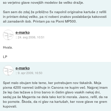
so verjetno glave novejših modelov še veliko dražje.
Sam sem do zdaj že približno 5x napolnil originalne kartuše z refilli
in printam dokaj veliko, pa ni nobeni znakov poslabšanja kakovosti
ali zamašenih šob. Printam pa na Pixmi MP500.
e-marko
::
24. avg 2006, 10:51
Hvala.
LP
e-marko
::
9. apr 2009, 16:50
Spet malo obujam tole temo, ker potrebujem nov tiskalnik. Moja
pixma 4200 namreč izdihuje in Canona ne kupim več. Najprej imam
že lep čas težave s črno barvo in čistim glavo vsakih nekaj dni,
sedaj pa še Magenta ne dela tako kot bi morala. Jasno, refill, da ne
bo pomote. Škoda, da ni glav na kartušah, ker nove glave ne grem
kupovati.