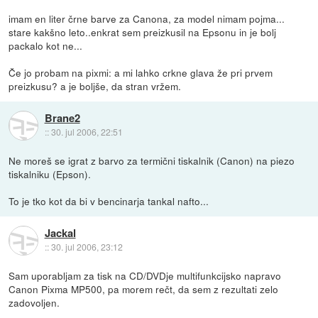
imam en liter črne barve za Canona, za model nimam pojma...
stare kakšno leto..enkrat sem preizkusil na Epsonu in je bolj
packalo kot ne...
Če jo probam na pixmi: a mi lahko crkne glava že pri prvem
preizkusu? a je boljše, da stran vržem.
Brane2
::
30. jul 2006, 22:51
Ne moreš se igrat z barvo za termični tiskalnik (Canon) na piezo
tiskalniku (Epson).
To je tko kot da bi v bencinarja tankal nafto...
Jackal
::
30. jul 2006, 23:12
Sam uporabljam za tisk na CD/DVDje multifunkcijsko napravo
Canon Pixma MP500, pa morem rečt, da sem z rezultati zelo
zadovoljen.