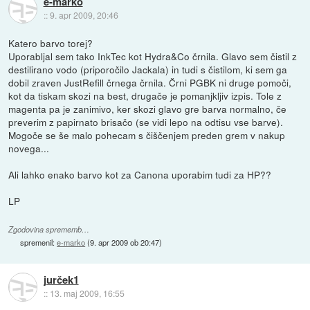
e-marko
::
9. apr 2009, 20:46
Katero barvo torej?
Uporabljal sem tako InkTec kot Hydra&Co črnila. Glavo sem čistil z
destilirano vodo (priporočilo Jackala) in tudi s čistilom, ki sem ga
dobil zraven JustRefill črnega črnila. Črni PGBK ni druge pomoči,
kot da tiskam skozi na best, drugače je pomanjkljiv izpis. Tole z
magenta pa je zanimivo, ker skozi glavo gre barva normalno, če
preverim z papirnato brisačo (se vidi lepo na odtisu vse barve).
Mogoče se še malo pohecam s čiščenjem preden grem v nakup
novega...
Ali lahko enako barvo kot za Canona uporabim tudi za HP??
LP
Zgodovina sprememb…
spremenil:
e-marko
(
9. apr 2009 ob 20:47
)
jurček1
::
13. maj 2009, 16:55