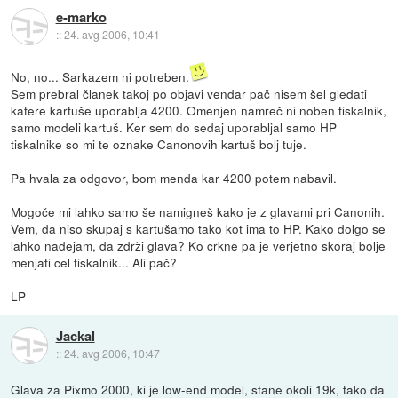
e-marko
::
24. avg 2006, 10:41
No, no... Sarkazem ni potreben.
Sem prebral članek takoj po objavi vendar pač nisem šel gledati
katere kartuše uporablja 4200. Omenjen namreč ni noben tiskalnik,
samo modeli kartuš. Ker sem do sedaj uporabljal samo HP
tiskalnike so mi te oznake Canonovih kartuš bolj tuje.
Pa hvala za odgovor, bom menda kar 4200 potem nabavil.
Mogoče mi lahko samo še namigneš kako je z glavami pri Canonih.
Vem, da niso skupaj s kartušamo tako kot ima to HP. Kako dolgo se
lahko nadejam, da zdrži glava? Ko crkne pa je verjetno skoraj bolje
menjati cel tiskalnik... Ali pač?
LP
Jackal
::
24. avg 2006, 10:47
Glava za Pixmo 2000, ki je low-end model, stane okoli 19k, tako da