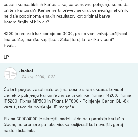
poceni kompatibilnih kartuš... Kaj pa ponovno polnjenje se ne da
pri teh kartušah? Ker se ne bi preveč sekiral, če neoriginal črnilo
ne daje popolnoma enakih rezultatov kot original barva.
Katero črnilo bi bilo ok?
4200 je namreč kar ceneje od 3000, pa ne vem zakaj. Ločljivost
ima boljšo, manjšo kapljico... Zakaj torej ta razlika v ceni?
Hvala.
LP
Jackal
::
24. avg 2006, 10:33
Če bi ti pogled zašel malo bolj na desno stran ekrana, bi videl
članek o polnjenju kartuš ravno za tiskalnike Pixma iP4200, Pixma
iP5200, Pixma MP500 in Pixma MP800 -
Polnjenje Canon CLI-8x
kartuš
, tako da polnjenje JE mogoče.
Pixma 3000/4000 je starejši model, ki še ne uporablja kartuš s
čipom, ne premore pa tako visoke ločljivosti kot novejši zgoraj
našteti tiskalniki.