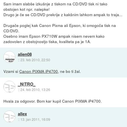
Sam imam slabše izkušnje z tiskom na CD/DVD tisk ni tako
obstojen kot npr. nalepke!
Drugo je če se CD/DVD prekrije z kakšnim lahkom ampak to traja...
Drugače poglej kak Canon Pixma ali Epson, ki omogoča tisk na
CD/DVD.
Osebno imam Epson PX710W ampak nisem nevem kako
zadovolen z obstojnostjo tiska, kvaliteta pa je 1A.
alien08
::
23. feb 2010, 22:50
Vzami si
Canon PIXMA iP4700
, ne bo ti žal.
_N|TRO_
::
24. feb 2010, 13:26
Hvala za odgovor. Bom kar kupil Canon PIXMA iP4700.
allex
::
13. jan 2011, 16:09