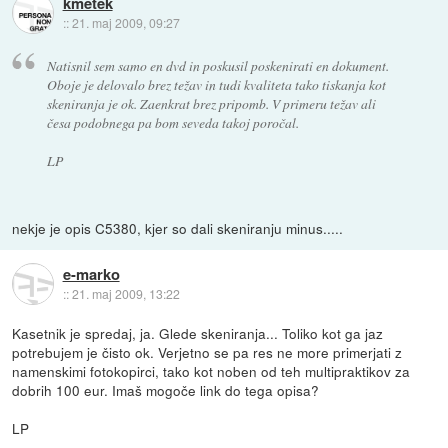
kmetek
::
21. maj 2009, 09:27
Natisnil sem samo en dvd in poskusil poskenirati en dokument.
Oboje je delovalo brez težav in tudi kvaliteta tako tiskanja kot
skeniranja je ok. Zaenkrat brez pripomb. V primeru težav ali
česa podobnega pa bom seveda takoj poročal.
LP
nekje je opis C5380, kjer so dali skeniranju minus.....
e-marko
::
21. maj 2009, 13:22
Kasetnik je spredaj, ja. Glede skeniranja... Toliko kot ga jaz
potrebujem je čisto ok. Verjetno se pa res ne more primerjati z
namenskimi fotokopirci, tako kot noben od teh multipraktikov za
dobrih 100 eur. Imaš mogoče link do tega opisa?
LP