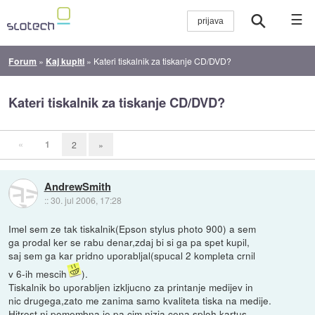
☰
Forum
»
Kaj kupiti
»
Kateri tiskalnik za tiskanje CD/DVD?
Kateri tiskalnik za tiskanje CD/DVD?
«
1
2
»
AndrewSmith
::
30. jul 2006, 17:28
Imel sem ze tak tiskalnik(Epson stylus photo 900) a sem
ga prodal ker se rabu denar,zdaj bi si ga pa spet kupil,
saj sem ga kar pridno uporabljal(spucal 2 kompleta crnil
v 6-ih mescih
).
Tiskalnik bo uporabljen izkljucno za printanje medijev in
nic drugega,zato me zanima samo kvaliteta tiska na medije.
Hitrost ni pomembna,je pa cim nizja cena,sploh kartus.