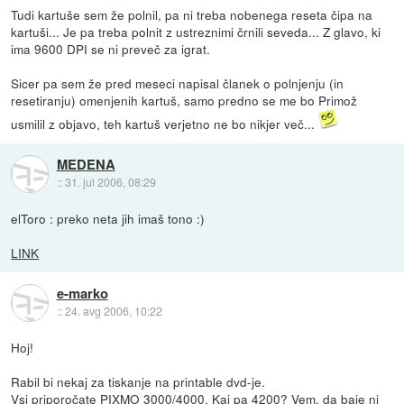
Tudi kartuše sem že polnil, pa ni treba nobenega reseta čipa na
kartuši... Je pa treba polnit z ustreznimi črnili seveda... Z glavo, ki
ima 9600 DPI se ni preveč za igrat.
Sicer pa sem že pred meseci napisal članek o polnjenju (in
resetiranju) omenjenih kartuš, samo predno se me bo Primož
usmilil z objavo, teh kartuš verjetno ne bo nikjer več...
MEDENA
::
31. jul 2006, 08:29
elToro : preko neta jih imaš tono :)
LINK
e-marko
::
24. avg 2006, 10:22
Hoj!
Rabil bi nekaj za tiskanje na printable dvd-je.
Vsi priporočate PIXMO 3000/4000. Kaj pa 4200? Vem, da baje ni