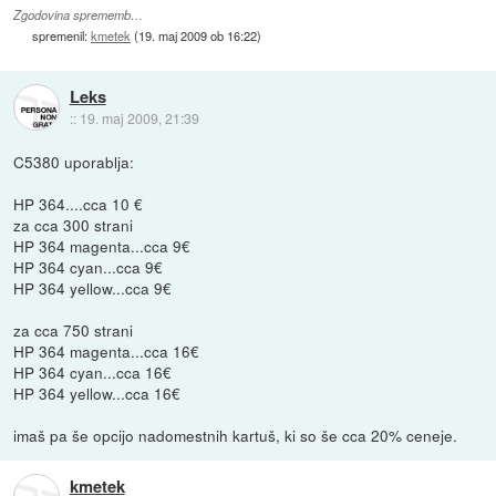
Zgodovina sprememb…
spremenil:
kmetek
(
19. maj 2009 ob 16:22
)
Leks
::
19. maj 2009, 21:39
C5380 uporablja:
HP 364....cca 10 €
za cca 300 strani
HP 364 magenta...cca 9€
HP 364 cyan...cca 9€
HP 364 yellow...cca 9€
za cca 750 strani
HP 364 magenta...cca 16€
HP 364 cyan...cca 16€
HP 364 yellow...cca 16€
imaš pa še opcijo nadomestnih kartuš, ki so še cca 20% ceneje.
kmetek