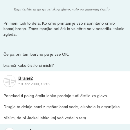
Kupi čistilo in ga spravi skozi glavo, nato pa zamenjaj črnilo.
Pri meni tudi to dela. Ko črno printam je vso naprintano črnilo
komaj brano. Zmes manjka pol črk in vs ečrte so v besedilu. takole
zgleda:
Če pa printam barvno pa je vse OK.
brane2 kako čistilo si mislil?
Brane2
::
9. apr 2009, 18:16
Ponekod ti poleg črnila lahko prodajo tudi čistilo za glavo.
Drugje to delajo sami z mešanicami vode, alkohola in amonijaka.
Mislim, da bi Jackal lahko kaj več vedel o tem.