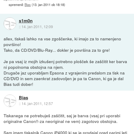
spremenil:
Bias
(
13. jan 2011 ob 18:18
)
s1m0n
::
14. jan 2011, 12:09
allex, tiskaš lahko na vse zgoščenke, ki imajo za to namenjeno
površino!
Tako, da CD/DVD/Blu-Ray... dokler je površina za to gre!
Je pa vsaj iz mojih izkušenj potrebno plošček še zaščitit ker barva
ni popolnoma obstojna na njem.
Drugače jaz uporabljam Epsona z vgrajenim predalom za tisk na
CD/DVD in sem zaenkrat zadovoljen je pa ta Canon, ki ga je dal
Bias tudi dober!
Bias
::
14. jan 2011, 12:57
Tiskanega ne potrebuješ zaščitit, saj je barva (vsaj pri uporabi
originalne Canon!!-za neoriginal ne vem) zagotovo obstojna.
Sam imam tiskalnik Canon iP4000 ki se je prodajal pred parimi leti