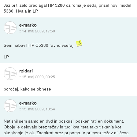
Jaz bi ti zelo predlagal HP 5280 oziroma je sedaj prišel novi model
5380. Hvala in LP.
e-marko
::
14. maj 2009, 17:50
Sem nabavil HP C5380 ravno včeraj.
LP
rzidar1
::
15. maj 2009, 09:25
poročaj, kako se obnese
e-marko
::
15. maj 2009, 10:54
Natisnil sem samo en dvd in poskusil poskenirati en dokument.
Oboje je delovalo brez težav in tudi kvaliteta tako tiskanja kot
skeniranja je ok. Zaenkrat brez pripomb. V primeru težav ali česa