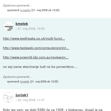
Zgodovina sprememb…
spremenil:
e-marko
(
21. maj 2009 ob 13:22
)
kmetek
::
21. maj 2009, 13:55
http://www.testfreaks.co.uk/multi-funct...
http://www.testseek.com/computers/print...
http://www.pcworld.idg.com.au/review/pr...
no sej zame skeniranje tudi ne bo pomembno....
Zgodovina sprememb…
spremenil:
kmetek
(
21. maj 2009 ob 13:55
)
jurček1
::
22. maj 2009, 11:47
Kokr jes vem, se dobi 5380 že za 150€, v bigbangu, drgač je pa