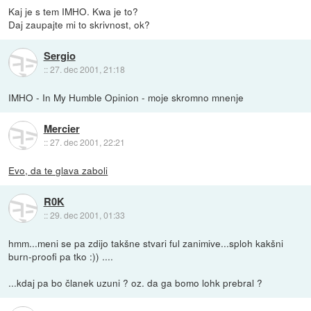
Kaj je s tem IMHO. Kwa je to?
Daj zaupajte mi to skrivnost, ok?
Sergio
::
27. dec 2001, 21:18
IMHO - In My Humble Opinion - moje skromno mnenje
Mercier
::
27. dec 2001, 22:21
Evo, da te glava zaboli
R0K
::
29. dec 2001, 01:33
hmm...meni se pa zdijo takšne stvari ful zanimive...sploh kakšni
burn-proofi pa tko :)) ....
...kdaj pa bo članek uzuni ? oz. da ga bomo lohk prebral ?