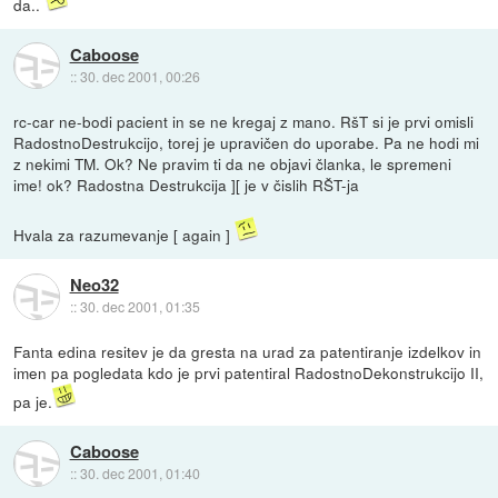
da..
Caboose
::
30. dec 2001, 00:26
rc-car ne-bodi pacient in se ne kregaj z mano. RšT si je prvi omisli
RadostnoDestrukcijo, torej je upravičen do uporabe. Pa ne hodi mi
z nekimi TM. Ok? Ne pravim ti da ne objavi članka, le spremeni
ime! ok? Radostna Destrukcija ][ je v čislih RŠT-ja
Hvala za razumevanje [ again ]
Neo32
::
30. dec 2001, 01:35
Fanta edina resitev je da gresta na urad za patentiranje izdelkov in
imen pa pogledata kdo je prvi patentiral RadostnoDekonstrukcijo II,
pa je.
Caboose
::
30. dec 2001, 01:40