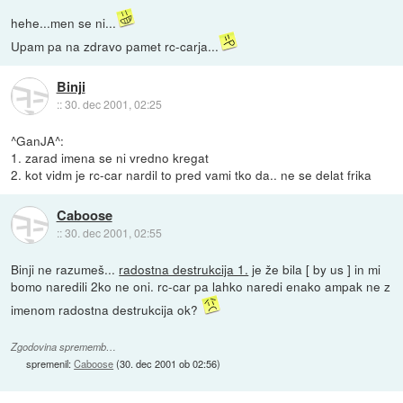
hehe...men se ni...
Upam pa na zdravo pamet rc-carja...
Binji
::
30. dec 2001, 02:25
^GanJA^:
1. zarad imena se ni vredno kregat
2. kot vidm je rc-car nardil to pred vami tko da.. ne se delat frika
Caboose
::
30. dec 2001, 02:55
Binji ne razumeš...
radostna destrukcija 1.
je že bila [ by us ] in mi
bomo naredili 2ko ne oni. rc-car pa lahko naredi enako ampak ne z
imenom radostna destrukcija ok?
Zgodovina sprememb…
spremenil:
Caboose
(
30. dec 2001 ob 02:56
)