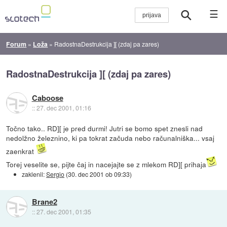
☰
Forum
»
Loža
»
RadostnaDestrukcija ][ (zdaj pa zares)
RadostnaDestrukcija ][ (zdaj pa zares)
Caboose
::
27. dec 2001, 01:16
Točno tako.. RD][ je pred durmi! Jutri se bomo spet znesli nad
nedolžno železnino, ki pa tokrat začuda nebo računalniška... vsaj
zaenkrat
Torej veselite se, pijte čaj in nacejajte se z mlekom RD][ prihaja
zaklenil:
Sergio
(
30. dec 2001 ob 09:33
)
Brane2
::
27. dec 2001, 01:35