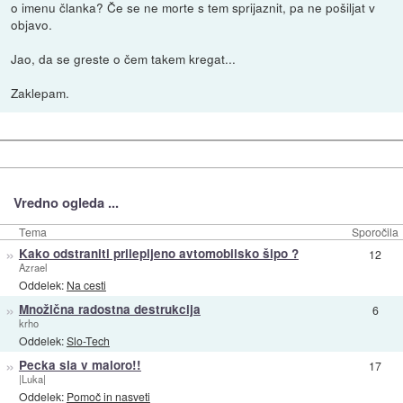
o imenu članka? Če se ne morte s tem sprijaznit, pa ne pošiljat v
objavo.
Jao, da se greste o čem takem kregat...
Zaklepam.
Vredno ogleda ...
Tema
Sporočila
»
Kako odstraniti prilepljeno avtomobilsko šipo ?
12
Azrael
Oddelek:
Na cesti
»
Množična radostna destrukcija
6
krho
Oddelek:
Slo-Tech
»
Pecka sla v maloro!!
17
|Luka|
Oddelek:
Pomoč in nasveti