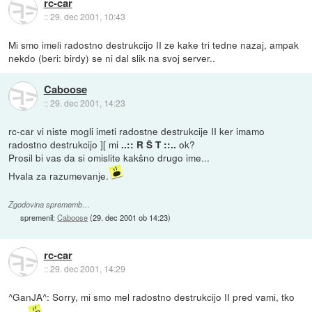
rc-car
::
29. dec 2001, 10:43
Mi smo imeli radostno destrukcijo II ze kake tri tedne nazaj, ampak
nekdo (beri: birdy) se ni dal slik na svoj server..
Caboose
::
29. dec 2001, 14:23
rc-car vi niste mogli imeti radostne destrukcije II ker imamo
radostno destrukcijo ][ mi
ok?
..:: R Š T ::..
Prosil bi vas da si omislite kakšno drugo ime...
Hvala za razumevanje.
Zgodovina sprememb…
spremenil:
Caboose
(
29. dec 2001 ob 14:23
)
rc-car
::
29. dec 2001, 14:29
^GanJA^: Sorry, mi smo mel radostno destrukcijo II pred vami, tko