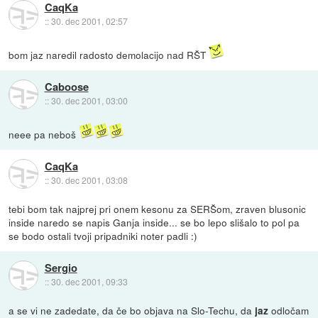
CaqKa
::
30. dec 2001, 02:57
bom jaz naredil radosto demolacijo nad RŠT
Caboose
::
30. dec 2001, 03:00
neee pa neboš
CaqKa
::
30. dec 2001, 03:08
tebi bom tak najprej pri onem kesonu za SERŠom, zraven blusonic
inside naredo se napis Ganja inside... se bo lepo slišalo to pol pa
se bodo ostali tvoji pripadniki noter padli :)
Sergio
::
30. dec 2001, 09:33
a se vi ne zadedate, da če bo objava na Slo-Techu, da
odločam
jaz