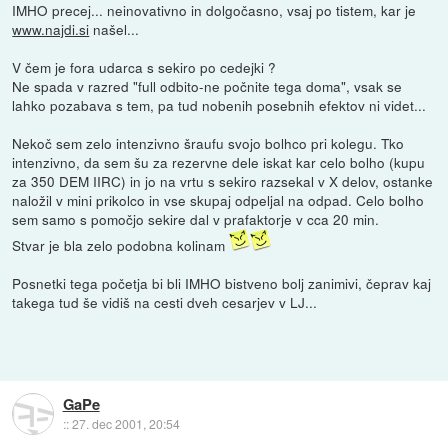
IMHO precej... neinovativno in dolgočasno, vsaj po tistem, kar je
www.najdi.si
našel...
V čem je fora udarca s sekiro po cedejki ?
Ne spada v razred "full odbito-ne počnite tega doma", vsak se
lahko pozabava s tem, pa tud nobenih posebnih efektov ni videt...
Nekoč sem zelo intenzivno šraufu svojo bolhco pri kolegu. Tko
intenzivno, da sem šu za rezervne dele iskat kar celo bolho (kupu
za 350 DEM IIRC) in jo na vrtu s sekiro razsekal v X delov, ostanke
naložil v mini prikolco in vse skupaj odpeljal na odpad. Celo bolho
sem samo s pomočjo sekire dal v prafaktorje v cca 20 min.
Stvar je bla zelo podobna kolinam
Posnetki tega početja bi bli IMHO bistveno bolj zanimivi, čeprav kaj
takega tud še vidiš na cesti dveh cesarjev v LJ...
GaPe
::
27. dec 2001, 20:54