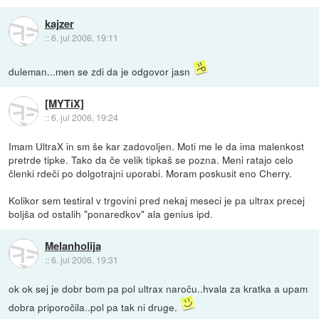
kajzer
::
6. jul 2006, 19:11
duleman...men se zdi da je odgovor jasn
[MYTiX]
::
6. jul 2006, 19:24
Imam UltraX in sm še kar zadovoljen. Moti me le da ima malenkost
pretrde tipke. Tako da če velik tipkaš se pozna. Meni ratajo celo
členki rdeči po dolgotrajni uporabi. Moram poskusit eno Cherry.
Kolikor sem testiral v trgovini pred nekaj meseci je pa ultrax precej
boljša od ostalih "ponaredkov" ala genius ipd.
Melanholija
::
6. jul 2006, 19:31
ok ok sej je dobr bom pa pol ultrax naroču..hvala za kratka a upam
dobra priporočila..pol pa tak ni druge.