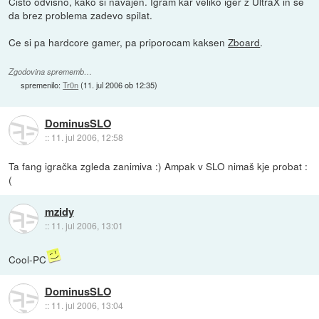
Cisto odvisno, kako si navajen. Igram kar veliko iger z UltraX in se
da brez problema zadevo spilat.
Ce si pa hardcore gamer, pa priporocam kaksen
Zboard
.
Zgodovina sprememb…
spremenilo:
Tr0n
(
11. jul 2006 ob 12:35
)
DominusSLO
::
11. jul 2006, 12:58
Ta fang igračka zgleda zanimiva :) Ampak v SLO nimaš kje probat :
(
mzidy
::
11. jul 2006, 13:01
Cool-PC
DominusSLO
::
11. jul 2006, 13:04