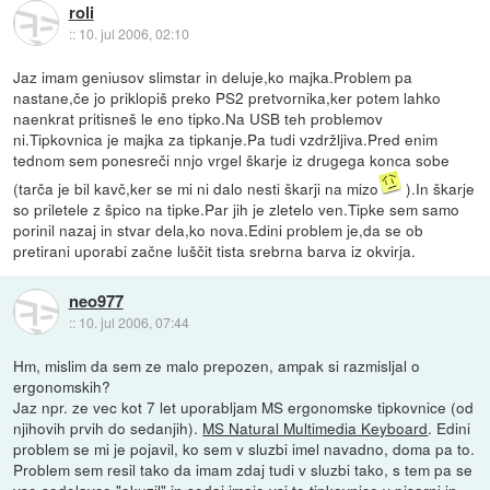
roli
::
10. jul 2006, 02:10
Jaz imam geniusov slimstar in deluje,ko majka.Problem pa
nastane,če jo priklopiš preko PS2 pretvornika,ker potem lahko
naenkrat pritisneš le eno tipko.Na USB teh problemov
ni.Tipkovnica je majka za tipkanje.Pa tudi vzdržljiva.Pred enim
tednom sem ponesreči nnjo vrgel škarje iz drugega konca sobe
(tarča je bil kavč,ker se mi ni dalo nesti škarji na mizo
).In škarje
so priletele z špico na tipke.Par jih je zletelo ven.Tipke sem samo
porinil nazaj in stvar dela,ko nova.Edini problem je,da se ob
pretirani uporabi začne luščit tista srebrna barva iz okvirja.
neo977
::
10. jul 2006, 07:44
Hm, mislim da sem ze malo prepozen, ampak si razmisljal o
ergonomskih?
Jaz npr. ze vec kot 7 let uporabljam MS ergonomske tipkovnice (od
njihovih prvih do sedanjih).
MS Natural Multimedia Keyboard
. Edini
problem se mi je pojavil, ko sem v sluzbi imel navadno, doma pa to.
Problem sem resil tako da imam zdaj tudi v sluzbi tako, s tem pa se