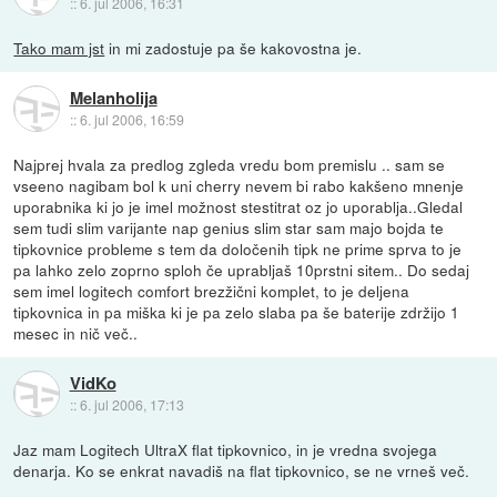
::
6. jul 2006, 16:31
Tako mam jst
in mi zadostuje pa še kakovostna je.
Melanholija
::
6. jul 2006, 16:59
Najprej hvala za predlog zgleda vredu bom premislu .. sam se
vseeno nagibam bol k uni cherry nevem bi rabo kakšeno mnenje
uporabnika ki jo je imel možnost stestitrat oz jo uporablja..Gledal
sem tudi slim varijante nap genius slim star sam majo bojda te
tipkovnice probleme s tem da določenih tipk ne prime sprva to je
pa lahko zelo zoprno sploh če uprabljaš 10prstni sitem.. Do sedaj
sem imel logitech comfort brezžični komplet, to je deljena
tipkovnica in pa miška ki je pa zelo slaba pa še baterije zdržijo 1
mesec in nič več..
VidKo
::
6. jul 2006, 17:13
Jaz mam Logitech UltraX flat tipkovnico, in je vredna svojega
denarja. Ko se enkrat navadiš na flat tipkovnico, se ne vrneš več.