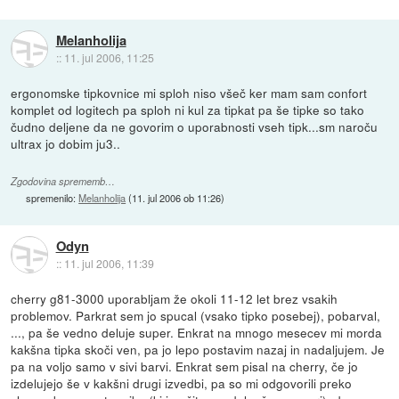
Melanholija
::
11. jul 2006, 11:25
ergonomske tipkovnice mi sploh niso všeč ker mam sam confort
komplet od logitech pa sploh ni kul za tipkat pa še tipke so tako
čudno deljene da ne govorim o uporabnosti vseh tipk...sm naroču
ultrax jo dobim ju3..
Zgodovina sprememb…
spremenilo:
Melanholija
(
11. jul 2006 ob 11:26
)
Odyn
::
11. jul 2006, 11:39
cherry g81-3000 uporabljam že okoli 11-12 let brez vsakih
problemov. Parkrat sem jo spucal (vsako tipko posebej), pobarval,
..., pa še vedno deluje super. Enkrat na mnogo mesecev mi morda
kakšna tipka skoči ven, pa jo lepo postavim nazaj in nadaljujem. Je
pa na voljo samo v sivi barvi. Enkrat sem pisal na cherry, če jo
izdelujejo še v kakšni drugi izvedbi, pa so mi odgovorili preko