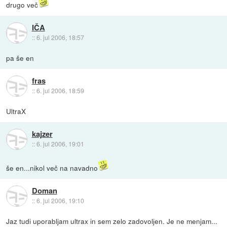
drugo več
IČA
::
6. jul 2006, 18:57
pa še en
fras
::
6. jul 2006, 18:59
UltraX
kajzer
::
6. jul 2006, 19:01
še en...nikol več na navadno
Doman
::
6. jul 2006, 19:10
Jaz tudi uporabljam ultrax in sem zelo zadovoljen. Je ne menjam...