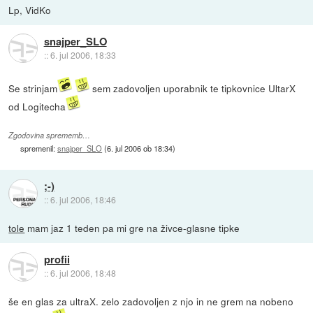
Lp, VidKo
snajper_SLO
::
6. jul 2006, 18:33
Se strinjam
sem zadovoljen uporabnik te tipkovnice UltarX
od Logitecha
Zgodovina sprememb…
spremenil:
snajper_SLO
(
6. jul 2006 ob 18:34
)
;-)
::
6. jul 2006, 18:46
tole
mam jaz 1 teden pa mi gre na živce-glasne tipke
profii
::
6. jul 2006, 18:48
še en glas za ultraX. zelo zadovoljen z njo in ne grem na nobeno