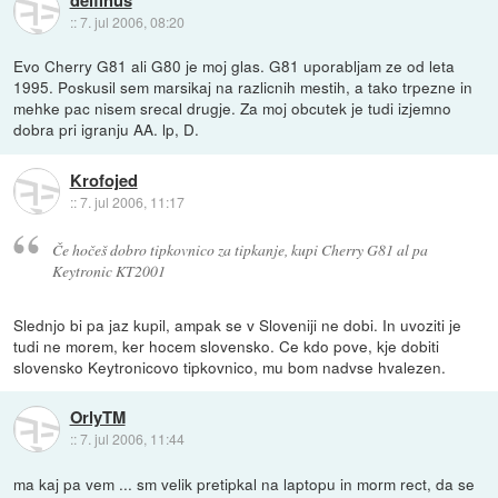
::
7. jul 2006, 08:20
Evo Cherry G81 ali G80 je moj glas. G81 uporabljam ze od leta
1995. Poskusil sem marsikaj na razlicnih mestih, a tako trpezne in
mehke pac nisem srecal drugje. Za moj obcutek je tudi izjemno
dobra pri igranju AA. lp, D.
Krofojed
::
7. jul 2006, 11:17
Če hočeš dobro tipkovnico za tipkanje, kupi Cherry G81 al pa
Keytronic KT2001
Slednjo bi pa jaz kupil, ampak se v Sloveniji ne dobi. In uvoziti je
tudi ne morem, ker hocem slovensko. Ce kdo pove, kje dobiti
slovensko Keytronicovo tipkovnico, mu bom nadvse hvalezen.
OrlyTM
::
7. jul 2006, 11:44
ma kaj pa vem ... sm velik pretipkal na laptopu in morm rect, da se