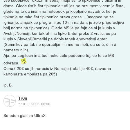
vse sodelavce "okuzil" in sedaj imajo vsi te tipkovnice v pisarni in
doma. Glede tistih flat tipkovnic tudi jaz ne razumem v cem je finta,
glede na to da imam na notebook priklopljeno navadno, ker je
tipkanje na tako flat tipkovnico prava groza... (mogoce ne za
igricarje, ampak ce programiras 10+ h na dan, je zelo priporocljiva
bolj normalna tipkovnica). Glede MS je pa fajn ce si jo kupis v
Avstriji/Nemciji, ker takrat ima tipko Enter preko 2 vrstic, ce pa
kupis v Sloveniji/Ameriki pa dobis tanek enovrsticni enter
(Sumnikov pa tak ne uporabljam in me ne moti, da so ü, ö in ä
namesto njih).
Aja, pa Logitech ima tudi neko zelo podobno tej, ce te ze MS
odvraca.
Cena? 20€ ce jih narocis iz Nemcije (retail je 40€, navadna
kartonasta embalaza pa 20€)
lp, B.
Tr0n
::
10. jul 2006, 08:36
Se eden glas za UltraX.