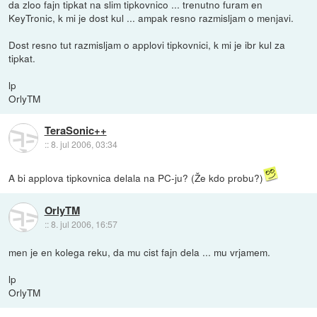
da zloo fajn tipkat na slim tipkovnico ... trenutno furam en
KeyTronic, k mi je dost kul ... ampak resno razmisljam o menjavi.
Dost resno tut razmisljam o applovi tipkovnici, k mi je ibr kul za
tipkat.
lp
OrlyTM
TeraSonic++
::
8. jul 2006, 03:34
A bi applova tipkovnica delala na PC-ju? (Že kdo probu?)
OrlyTM
::
8. jul 2006, 16:57
men je en kolega reku, da mu cist fajn dela ... mu vrjamem.
lp
OrlyTM