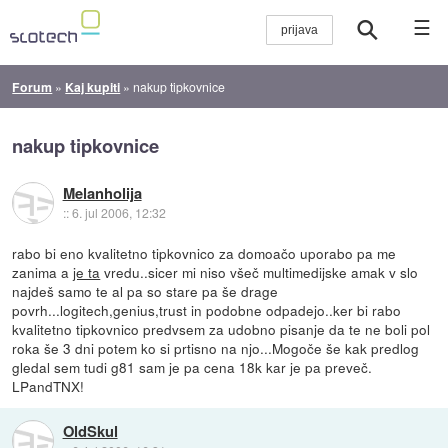
☰
Forum
»
Kaj kupiti
»
nakup tipkovnice
nakup tipkovnice
Melanholija
::
6. jul 2006, 12:32
rabo bi eno kvalitetno tipkovnico za domoačo uporabo pa me
zanima a
je ta
vredu..sicer mi niso všeč multimedijske amak v slo
najdeš samo te al pa so stare pa še drage
povrh...logitech,genius,trust in podobne odpadejo..ker bi rabo
kvalitetno tipkovnico predvsem za udobno pisanje da te ne boli pol
roka še 3 dni potem ko si prtisno na njo...Mogoče še kak predlog
gledal sem tudi g81 sam je pa cena 18k kar je pa preveč.
LPandTNX!
OldSkul