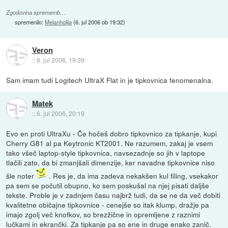
Zgodovina sprememb…
spremenilo:
Melanholija
(
6. jul 2006 ob 19:32
)
Veron
::
6. jul 2006, 19:39
Sam imam tudi Logitech UltraX Flat in je tipkovnica fenomenalna.
Matek
::
6. jul 2006, 20:19
Evo en proti UltraXu - Če hočeš dobro tipkovnico za tipkanje, kupi
Cherry G81 al pa Keytronic KT2001. Ne razumem, zakaj je vsem
tako všeč laptop-style tipkovnica, navsezadnje so jih v laptope
tlačili zato, da bi zmanjšali dimenzije, ker navadne tipkovnice niso
šle noter
. Res je, da ima zadeva nekakšen kul filing, vsekakor
pa sem se počutil obupno, ko sem poskušal na njej pisati daljše
tekste. Proble je v zadnjem času najbrž tudi, da se ne da več dobiti
kvalitetne običajne tipkovnice - cenejše so itak klump, dražje pa
imajo zgolj več knofkov, so brezžične in opremljene z raznimi
lučkami in ekrančki. Za tipkanje pa so ene in druge enako zanič.