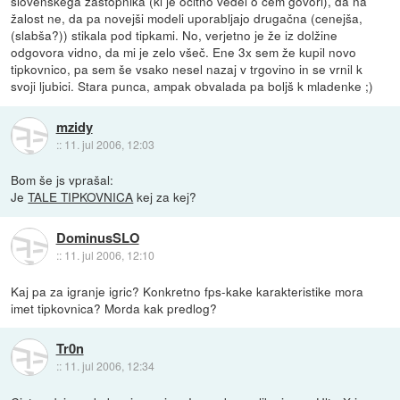
slovenskega zastopnika (ki je očitno vedel o čem govori), da na
žalost ne, da pa novejši modeli uporabljajo drugačna (cenejša,
(slabša?)) stikala pod tipkami. No, verjetno je že iz dolžine
odgovora vidno, da mi je zelo všeč. Ene 3x sem že kupil novo
tipkovnico, pa sem še vsako nesel nazaj v trgovino in se vrnil k
svoji ljubici. Stara punca, ampak obvalada pa boljš k mladenke ;)
mzidy
::
11. jul 2006, 12:03
Bom še js vprašal:
Je
TALE TIPKOVNICA
kej za kej?
DominusSLO
::
11. jul 2006, 12:10
Kaj pa za igranje igric? Konkretno fps-kake karakteristike mora
imet tipkovnica? Morda kak predlog?
Tr0n
::
11. jul 2006, 12:34