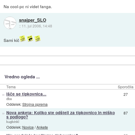
Na cool-pc ni videt fanga.
snajper_SLO
::
11. jul 2006, 14:48
Sami kič
Vredno ogleda ...
Tema
Sporočila
»
Išče se tipkovnica...
27
dba
Oddelek:
Strojna oprema
»
Nova anketa: Koliko ste odšteli za tipkovnico in miško
87
s podlogo?
kuglvinkl
Oddelek:
Novice
/
Ankete