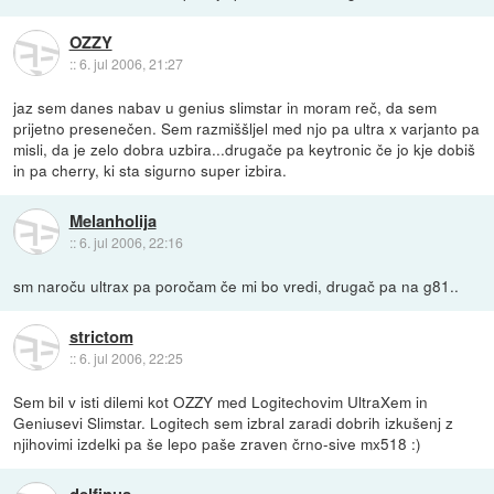
OZZY
::
6. jul 2006, 21:27
jaz sem danes nabav u genius slimstar in moram reč, da sem
prijetno presenečen. Sem razmiššljel med njo pa ultra x varjanto pa
misli, da je zelo dobra uzbira...drugače pa keytronic če jo kje dobiš
in pa cherry, ki sta sigurno super izbira.
Melanholija
::
6. jul 2006, 22:16
sm naroču ultrax pa poročam če mi bo vredi, drugač pa na g81..
strictom
::
6. jul 2006, 22:25
Sem bil v isti dilemi kot OZZY med Logitechovim UltraXem in
Geniusevi Slimstar. Logitech sem izbral zaradi dobrih izkušenj z
njihovimi izdelki pa še lepo paše zraven črno-sive mx518 :)
delfinus