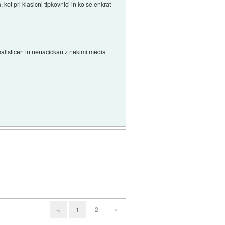
ot pri klasicni tipkovnici in ko se enkrat
malisticen in nenacickan z nekimi media
2
»
«
1