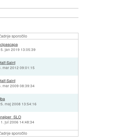
Zadnje sporočilo
scipascapa
15. jan 2019 13:05:39
Half-Saint
8. mar 2012 09:01:15
Half-Saint
6. mar 2009 08:39:34
dba
25. maj 2008 13:54:16
snajper_SLO
11. jul 2006 14:48:34
Zadnje sporočilo