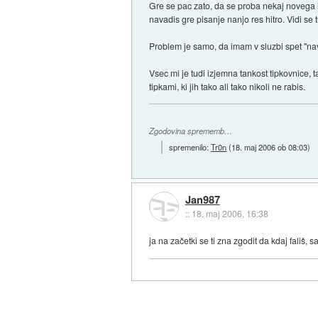
Gre se pac zato, da se proba nekaj novega in
navadis gre pisanje nanjo res hitro. Vidi se 
Problem je samo, da imam v sluzbi spet "nav
Vsec mi je tudi izjemna tankost tipkovnice,
tipkami, ki jih tako ali tako nikoli ne rabis.
Zgodovina sprememb…
spremenilo:
Tr0n
(
18. maj 2006 ob 08:03
)
Jan987
::
18. maj 2006, 16:38
ja na začetki se ti zna zgodit da kdaj fališ, 