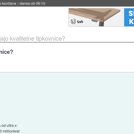
no končana
::
danes ob 06:10
ajo kvalitetne tipkovnice?
vnice?
od ultra x:
0 millionkrat