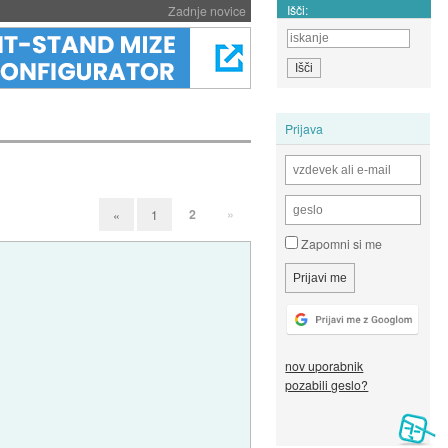
Išči:
Zadnje novice
Prijava
2
»
«
1
Zapomni si me
nov uporabnik
pozabili geslo?