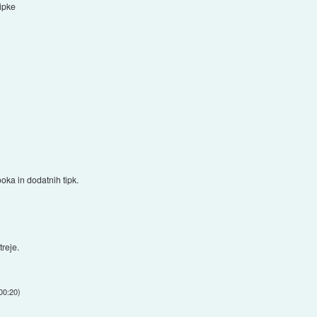
tipke
oka in dodatnih tipk.
treje.
00:20
)