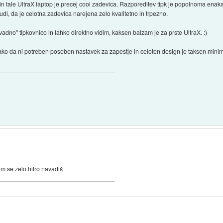
 tale UltraX laptop je precej cool zadevica. Razporeditev tipk je popolnoma enaka, k
tudi, da je celotna zadevica narejena zelo kvalitetno in trpezno.
adno" tipkovnico in lahko direktno vidim, kaksen balzam je za prste UltraX. :)
 tako da ni potreben poseben nastavek za zapestje in celoten design je taksen mini
sam se zelo hitro navadiš