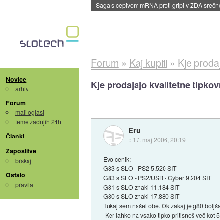
Saga s cepivom mRNA proti gripi v ZDA sreč
Forum
»
Kaj kupiti
»
Kje prodaj
Novice
Kje prodajajo kvalitetne tipko
arhiv
Forum
mali oglasi
teme zadnjih 24h
Eru
Članki
::
17. maj 2006, 20:19
Zaposlitve
Evo cenik:
brskaj
G83 s SLO - PS2 5.520 SIT
Ostalo
G83 s SLO - PS2/USB - Cyber 9.204 SIT
pravila
G81 s SLO znaki 11.184 SIT
G80 s SLO znaki 17.880 SIT
Tukaj sem našel obe. Ok zakaj je g80 boljša 
-Ker lahko na vsako tipko pritisneš več kot 5