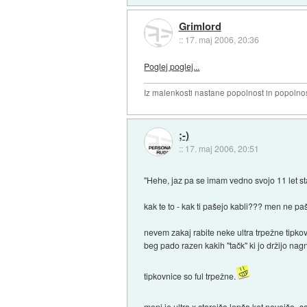
Grimlord
::
17. maj 2006, 20:36
Poglej poglej...
Iz malenkosti nastane popolnost in popolnos
;-)
::
17. maj 2006, 20:51
"Hehe, jaz pa se imam vedno svojo 11 let st
kak te to - kak ti pašejo kabli??? men ne pa
nevem zakaj rabite neke ultra trpežne tipko
beg pado razen kakih ''tačk'' ki jo držijo nag
tipkovnice so ful trpežne.
meni je ultra x starejša lepša kot novejša- 