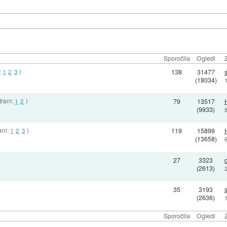
Sporočila
Ogledi
:
1
2
3
)
138
31477
(18034)
trani:
1
2
)
79
13517
(9933)
ani:
1
2
3
)
119
15899
(13658)
27
3323
(2613)
35
3193
(2636)
Sporočila
Ogledi