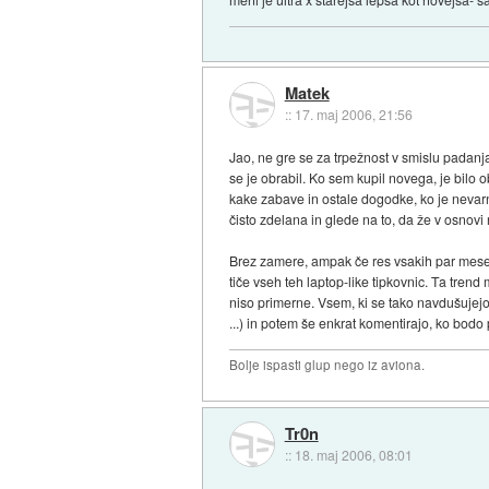
Matek
::
17. maj 2006, 21:56
Jao, ne gre se za trpežnost v smislu padanja
se je obrabil. Ko sem kupil novega, je bilo o
kake zabave in ostale dogodke, ko je nevarno
čisto zdelana in glede na to, da že v osnovi
Brez zamere, ampak če res vsakih par mesec
tiče vseh teh laptop-like tipkovnic. Ta trend 
niso primerne. Vsem, ki se tako navdušujejo
...) in potem še enkrat komentirajo, ko bodo 
Bolje ispasti glup nego iz aviona.
Tr0n
::
18. maj 2006, 08:01