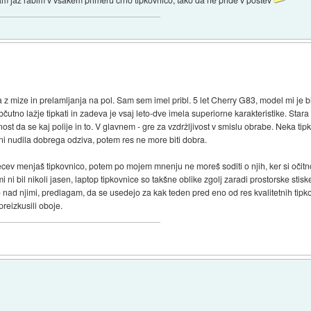
 z mize in prelamljanja na pol. Sam sem imel pribl. 5 let Cherry G83, model mi je b
bčutno lažje tipkati in zadeva je vsaj leto-dve imela superiorne karakteristike. Star
st da se kaj polije in to. V glavnem - gre za vzdržljivost v smislu obrabe. Neka ti
 ni nudila dobrega odziva, potem res ne more biti dobra.
ev menjaš tipkovnico, potem po mojem mnenju ne moreš soditi o njih, ker si očit
mi ni bil nikoli jasen, laptop tipkovnice so takšne oblike zgolj zaradi prostorske stisk
 nad njimi, predlagam, da se usedejo za kak teden pred eno od res kvalitetnih tip
preizkusili oboje.