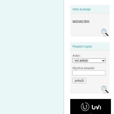
Hitre funkcije
seznam tem
Posebni izpisi
Avtor:
Ključna beseda: