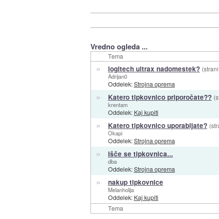
Vredno ogleda ...
Tema
»
logitech ultrax nadomestek?
(strani
Adrijan0
Oddelek:
Strojna oprema
»
Katero tipkovnico priporočate??
(s
krentam
Oddelek:
Kaj kupiti
»
Katero tipkovnico uporabljate?
(str
Okapi
Oddelek:
Strojna oprema
»
Išče se tipkovnica...
dba
Oddelek:
Strojna oprema
»
nakup tipkovnice
Melanholija
Oddelek:
Kaj kupiti
Tema