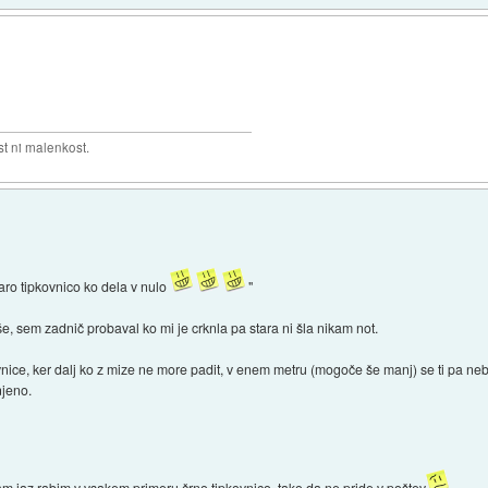
t ni malenkost.
aro tipkovnico ko dela v nulo
"
še, sem zadnič probaval ko mi je crknla pa stara ni šla nikam not.
vnice, ker dalj ko z mize ne more padit, v enem metru (mogoče še manj) se ti pa ne
njeno.
sam jaz rabim v vsakem primeru črno tipkovnico, tako da ne pride v poštev