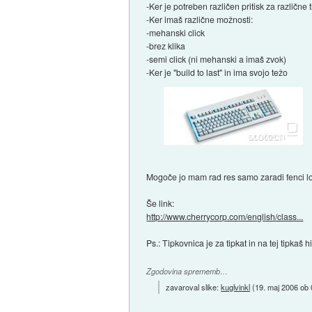
-Ker je potreben različen pritisk za različne 
-Ker imaš različne možnosti:
-mehanski click
-brez klika
-semi click (ni mehanski a imaš zvok)
-Ker je "build to last" in ima svojo težo
Mogoče jo mam rad res samo zaradi fenci lo
Še link:
http://www.cherrycorp.com/english/class...
Ps.: Tipkovnica je za tipkat in na tej tipkaš hi
Zgodovina sprememb…
zavaroval slike:
kuglvinkl
(
19. maj 2006 ob 