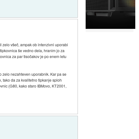
il zelo všeč, ampak ob intenzivni uporabi
a tipkovnica še vedno dela, hranim jo za
pkovnica za par tisočakov je po enem letu
no zelo nezahteven uporabnik. Kar pa se
e, tako da za kvalitetno tipkanje sploh
kovnic (G80, kako staro IBMovo, KT2001,