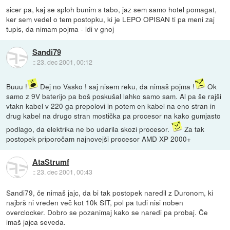
sicer pa, kaj se sploh bunim s tabo, jaz sem samo hotel pomagat,
ker sem vedel o tem postopku, ki je LEPO OPISAN ti pa meni zaj
tupis, da nimam pojma - idi v gnoj
Sandi79
::
23. dec 2001, 00:12
Buuu !
Dej no Vasko ! saj nisem reku, da nimaš pojma !
Ok
samo z 9V baterijo pa boš poskušal lahko samo sam. Al pa še rajši
vtakn kabel v 220 ga prepolovi in potem en kabel na eno stran in
drug kabel na drugo stran mostička pa procesor na kako gumjasto
podlago, da elektrika ne bo udarila skozi procesor.
Za tak
postopek priporočam najnovejši procesor AMD XP 2000+
AtaStrumf
::
23. dec 2001, 00:43
Sandi79, če nimaš jajc, da bi tak postopek naredil z Duronom, ki
najbrš ni vreden več kot 10k SIT, pol pa tudi nisi noben
overclocker. Dobro se pozanimaj kako se naredi pa probaj. Če
imaš jajca seveda.