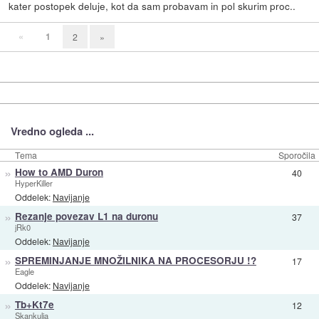
kater postopek deluje, kot da sam probavam in pol skurim proc..
«
1
2
»
Vredno ogleda ...
Tema
Sporočila
»
How to AMD Duron
40
HyperKiller
Oddelek:
Navijanje
»
Rezanje povezav L1 na duronu
37
jRk0
Oddelek:
Navijanje
»
SPREMINJANJE MNOŽILNIKA NA PROCESORJU !?
17
Eagle
Oddelek:
Navijanje
»
Tb+Kt7e
12
Skankulja