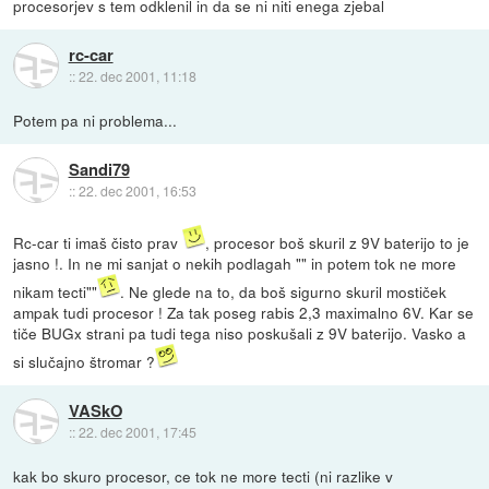
procesorjev s tem odklenil in da se ni niti enega zjebal
rc-car
::
22. dec 2001, 11:18
Potem pa ni problema...
Sandi79
::
22. dec 2001, 16:53
Rc-car ti imaš čisto prav
, procesor boš skuril z 9V baterijo to je
jasno !. In ne mi sanjat o nekih podlagah "" in potem tok ne more
nikam tecti""
. Ne glede na to, da boš sigurno skuril mostiček
ampak tudi procesor ! Za tak poseg rabis 2,3 maximalno 6V. Kar se
tiče BUGx strani pa tudi tega niso poskušali z 9V baterijo. Vasko a
si slučajno štromar ?
VASkO
::
22. dec 2001, 17:45
kak bo skuro procesor, ce tok ne more tecti (ni razlike v