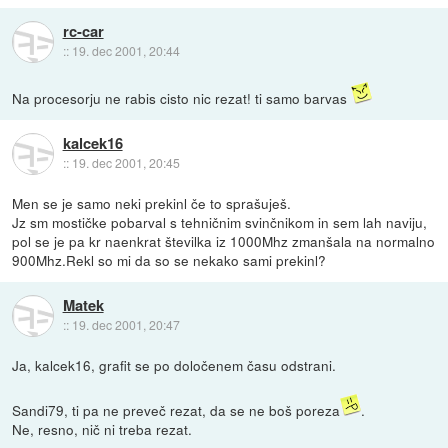
rc-car
::
19. dec 2001, 20:44
Na procesorju ne rabis cisto nic rezat! ti samo barvas
kalcek16
::
19. dec 2001, 20:45
Men se je samo neki prekinl če to sprašuješ.
Jz sm mostičke pobarval s tehničnim svinčnikom in sem lah naviju,
pol se je pa kr naenkrat številka iz 1000Mhz zmanšala na normalno
900Mhz.Rekl so mi da so se nekako sami prekinl?
Matek
::
19. dec 2001, 20:47
Ja, kalcek16, grafit se po določenem času odstrani.
Sandi79, ti pa ne preveč rezat, da se ne boš poreza
.
Ne, resno, nič ni treba rezat.