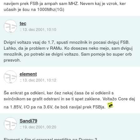
navijem prek FSB-ja ampah sam MHZ. Nevem kaj je vzrok, ker
učasih je šou na 1000Mhz(1G)
tec
::
13. dec 2001, 10:10
Dvigni voltazo vsaj do 1.7, spusti mnozilnik in pocasi dviguj FSB.
Lahko, da je problem v RAMu. Ko dosezes neko mejo, sam dviguj
mnozilnik, po potrebi se dvigni voltazo. Sam pomoje bo super orb
presvoh.
element
::
13. dec 2001, 10:12
Še enkrat ga odkleni, ker čez nekaj časa če si odklenil s
svinčnikom se grafit odstrani in se ti spet zaklene. Voltažo Core daj
na 1.85V, I/O pa na 3.6V, če boš navijal prek FSBja.
Sandi79
::
19. dec 2001, 00:20
Element z čim si prerezal mostičke na Duronu ?