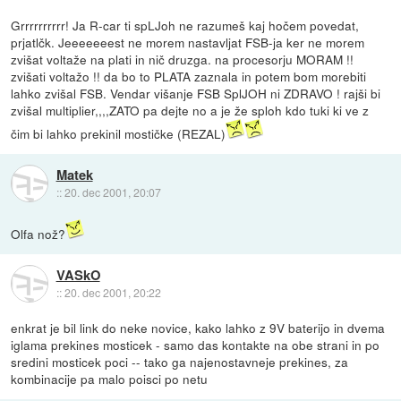
Grrrrrrrrrr! Ja R-car ti spLJoh ne razumeš kaj hočem povedat,
prjatlčk. Jeeeeeeest ne morem nastavljat FSB-ja ker ne morem
zvišat voltaže na plati in nič druzga. na procesorju MORAM !!
zvišati voltažo !! da bo to PLATA zaznala in potem bom morebiti
lahko zvišal FSB. Vendar višanje FSB SplJOH ni ZDRAVO ! rajši bi
zvišal multiplier,,,,ZATO pa dejte no a je že sploh kdo tuki ki ve z
čim bi lahko prekinil mostičke (REZAL)
Matek
::
20. dec 2001, 20:07
Olfa nož?
VASkO
::
20. dec 2001, 20:22
enkrat je bil link do neke novice, kako lahko z 9V baterijo in dvema
iglama prekines mosticek - samo das kontakte na obe strani in po
sredini mosticek poci -- tako ga najenostavneje prekines, za
kombinacije pa malo poisci po netu