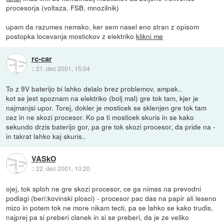
procesorja (voltaza, FSB, mnozilnik)
upam da razumes nemsko, ker sem nasel eno stran z opisom
postopka locevanja mostickov z elektriko
klikni me
rc-car
::
21. dec 2001, 15:04
To z 9V baterijo bi lahko delalo brez problemov, ampak..
kot se jest spoznam na elektriko (bolj mal) gre tok tam, kjer je
najmanjsi upor. Torej, dokler je mosticek se sklenjen gre tok tam
cez in ne skozi procesor. Ko pa ti mosticek skuris in se kako
sekundo drzis baterijo gor, pa gre tok skozi procesor, da pride na -
in takrat lahko kaj skuris..
VASkO
::
22. dec 2001, 10:20
ojej, tok sploh ne gre skozi procesor, ce ga nimas na prevodni
podlagi (beri:kovinski plosci) - procesor pac das na papir ali leseno
mizo in potem tok ne more nikam tecti, pa se lahko se kako trudis,
najprej pa si preberi clanek in si se preberi, da je ze veliko