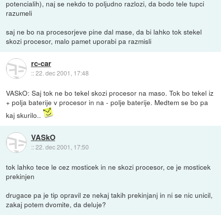
potencialih), naj se nekdo to poljudno razlozi, da bodo tele tupci
razumeli
saj ne bo na procesorjeve pine dal mase, da bi lahko tok stekel
skozi procesor, malo pamet uporabi pa razmisli
rc-car
::
22. dec 2001, 17:48
VASkO: Saj tok ne bo tekel skozi procesor na maso. Tok bo tekel iz
+ polja baterije v procesor in na - polje baterije. Medtem se bo pa
kaj skurilo..
VASkO
::
22. dec 2001, 17:50
tok lahko tece le cez mosticek in ne skozi procesor, ce je mosticek
prekinjen
drugace pa je tip opravil ze nekaj takih prekinjanj in ni se nic unicil,
zakaj potem dvomite, da deluje?