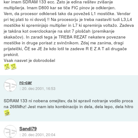
ker imam SDRAM 133 ecc. Zato je edina rešitev zvišanje
multiplierja. Imam D800 kar se tiče FIC pinov je odklenjen.
Vem, da procesor odkleneš tako da povežeš L1 mostičke. Vendar
pri tej plati to ni dovolj !! Na procesorju je treba nastaviti tudi L3,L4
mostičke ki spreminjajo multiplier in L7 ki spreminja voltažo. Zadeva
je takšna kot overclockanje na slot 7 ploščah (premikanje
skakačov). In zaradi tega je TREBA REZAT nekatere povezane
mostičke in druge porisat z svinčnikom. Zdaj me zanima, dragi
prijatelčki, ČE se JE že kdo lotil te zadeve R E Z A T ali drugače
prekinit.
Vsak nasvet je dobrodošel
rc-car
::
20. dec 2001, 16:53
SDRAM 133 ni nobena omejitev, da bi spravil notranje vodilo proca
na 266Mhz! Jest mam isto kombinacijo in dela, dela lepo, dela hitro
Sandi79
::
20. dec 2001, 20:04