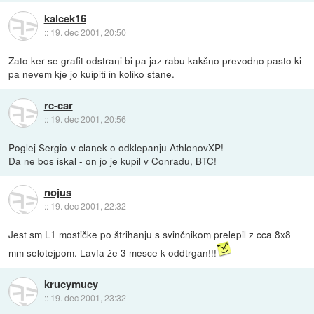
kalcek16
::
19. dec 2001, 20:50
Zato ker se grafit odstrani bi pa jaz rabu kakšno prevodno pasto ki
pa nevem kje jo kuipiti in koliko stane.
rc-car
::
19. dec 2001, 20:56
Poglej Sergio-v clanek o odklepanju AthlonovXP!
Da ne bos iskal - on jo je kupil v Conradu, BTC!
nojus
::
19. dec 2001, 22:32
Jest sm L1 mostičke po štrihanju s svinčnikom prelepil z cca 8x8
mm selotejpom. Lavfa že 3 mesce k oddtrgan!!!
krucymucy
::
19. dec 2001, 23:32