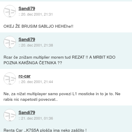
Sandi79
::
20. dec 2001, 21:31
OKEJ ŽE BRUSIM SABLJO HEHEhe!!
Sandi79
::
20. dec 2001, 21:38
Rcar če znižam multiplier morem tud REZAT !! A MRBIT KDO
POZNA KAKŠNGA ČETNIKA ??
rc-car
::
20. dec 2001, 21:44
Ne, za nižat multiplayer samo povezi L1 mosticke in to je to. Ne
rabis nic napetosti povecvat..
Sandi79
::
21. dec 2001, 01:36
Renta Car ,,K7S5A plošča ima neko zaščito !