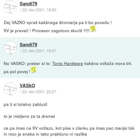
Sandi79
::
22. dec 2001, 18:20
Dej VAZKO vpraš kakšnega štromarja pa ti bo povedu !
9V je preveč ! Procesor zagotovo skuriš !!!!!
Sandi79
::
22. dec 2001, 18:27
No VASKO: preber si to:
Toms Hardware
kakšna voltaža mora bit.
pa pol povej !
VASkO
::
22. dec 2001, 22:27
pa ti si totalno zabluzil
to je misljeno za ta dremel
ce pa imas na 9V voltazo, kot pise v clanku pa imas pac manjsi tok
in moc je enaka in tako prakticno ni razlike