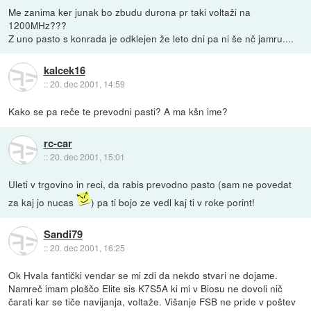
Me zanima ker junak bo zbudu durona pr taki voltaži na
1200MHz???
Z uno pasto s konrada je odklejen že leto dni pa ni še nč jamru....
kalcek16
::
20. dec 2001, 14:59
Kako se pa reče te prevodni pasti? A ma kšn ime?
rc-car
::
20. dec 2001, 15:01
Uleti v trgovino in reci, da rabis prevodno pasto (sam ne povedat
za kaj jo nucas
) pa ti bojo ze vedl kaj ti v roke porint!
Sandi79
::
20. dec 2001, 16:25
Ok Hvala fantički vendar se mi zdi da nekdo stvari ne dojame.
Namreč imam ploščo Elite sis K7S5A ki mi v Biosu ne dovoli nič
čarati kar se tiče navijanja, voltaže. Višanje FSB ne pride v poštev