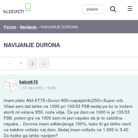
☰
Forum
»
Navijanje
»
NAVIJANJE DURONA
NAVIJANJE DURONA
«
1
2
»
kalcek16
::
12. dec 2001, 19:06
Imam plato Abit KT7E+Duron 900+napajalnik(250)+Super orb.
Včasi sem dal lahko na 1000 pri 100/33 FSB sedaj pa ko to hočem
storiti mi ostane 950, noče višje. Če pa dam na 1000 in je 133/33
FSB, potem gre na 1000 sam mi javi napako da je to zaščitna
napaka... Durona imam odklenjenga 100%, kako bi ga lahko navil,
na kakšno voltažo naj dam. Sedaj imam voltažo na 1.600 in 3.40
Do koliko ga lahko navijem?