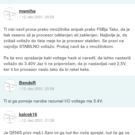
msmiha
::
12. dec 2001, 20:33
Ti nisi navil proca preko množilnika ampak preko FSBja Tako, da je
itak vseeno ali je procesor odklenjen ali zaklenjen. Najbolje je, da
zvišaš voltažo do tiste meje ko je procesor stabilen. Se pravi na
najnižjo STABILNO voltažo. Probaj navit še z množilnikom.
Pa še eno vprašanje kaki voltage hack si naredil, da lahko nastaviš
voltažo do 3.40V Jaz ti ne priporočam, da jo nastavljaš nad 2,5V,
ker ti bo procesor neslo tako da bi rekel keks.
BendeR
::
12. dec 2001, 20:58
Ti si ga pomoje narobe razumel I/O voltage ma 3.4V.
kalcek16
::
12. dec 2001, 21:58
Ja DENIS prov maš:) Sam mi ga tud tko noče sprejet, tud če ga ne