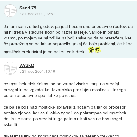
Sandi79
::
21. dec 2001, 02:57
Ja tam sem že tud gledov, pa jest hočem eno enostavno rešitev, da
mi ni treba v štacune hodit po razne laserje, varilce in ostalo
kramo, po mojem se mi zdi še najbolj smiselno da to prerežem, ker
če prerežem se bo lahko popravilo nazaj če bojo problemi, če bi pa
mostiček erektriciral je pa pol en velk drek..
VASkO
::
21. dec 2001, 10:16
ce mosticek elektriciras, se bo zaradi visoke temp na sredini
prezgal in bo zgledal kot tovarnisko prekinjen mosticek - takega
potem enostavno spet lahko povezes
ce pa se bos nad mosticke spravljal z nozem pa lahko procesor
totalno zjebes, ker se ti lahko zgodi, da pokrampas cel mosticek
dol in ne samo po sredini in ga potem nikoli vec ne bos mogel
skleniti
tukaj
imas link do kombinacij mostickov za zeljeno frekvenco