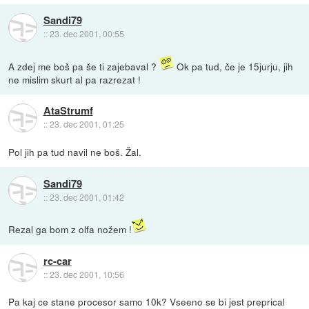
Sandi79
::
23. dec 2001, 00:55
A zdej me boš pa še ti zajebaval ?
Ok pa tud, če je 15jurju, jih
ne mislim skurt al pa razrezat !
AtaStrumf
::
23. dec 2001, 01:25
Pol jih pa tud navil ne boš. Žal.
Sandi79
::
23. dec 2001, 01:42
Rezal ga bom z olfa nožem !
rc-car
::
23. dec 2001, 10:56
Pa kaj ce stane procesor samo 10k? Vseeno se bi jest preprical