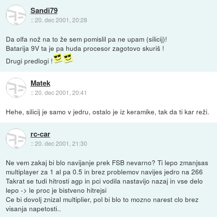
Sandi79
::
20. dec 2001, 20:28
Da olfa nož na to že sem pomislil pa ne upam (silicij)!
Batarija 9V ta je pa huda procesor zagotovo skuriš !
Drugi predlogi !
Matek
::
20. dec 2001, 20:41
Hehe, silicij je samo v jedru, ostalo je iz keramike, tak da ti kar reži.
rc-car
::
20. dec 2001, 21:30
Ne vem zakaj bi blo navijanje prek FSB nevarno? Ti lepo zmanjsas
multiplayer za 1 al pa 0.5 in brez problemov navijes jedro na 266
Takrat se tudi hitrosti agp in pci vodila nastavijo nazaj in vse delo
lepo -> le proc je bistveno hitrejsi
Ce bi dovolj znizal multiplier, pol bi blo to mozno narest clo brez
visanja napetosti..