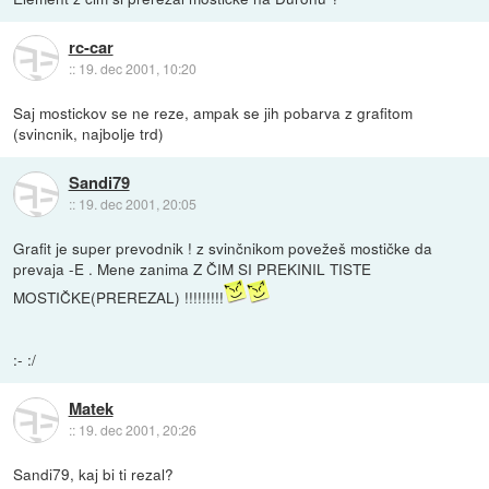
rc-car
::
19. dec 2001, 10:20
Saj mostickov se ne reze, ampak se jih pobarva z grafitom
(svincnik, najbolje trd)
Sandi79
::
19. dec 2001, 20:05
Grafit je super prevodnik ! z svinčnikom povežeš mostičke da
prevaja -E . Mene zanima Z ČIM SI PREKINIL TISTE
MOSTIČKE(PREREZAL) !!!!!!!!!
:- :/
Matek
::
19. dec 2001, 20:26
Sandi79, kaj bi ti rezal?