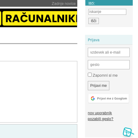
Išči:
Zadnje novice
Prijava
Zapomni si me
nov uporabnik
pozabili geslo?