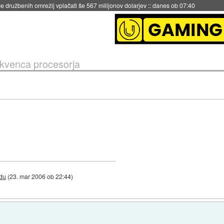
 družbenih omrežij vplačati še 567 milijonov dolarjev
::
danes ob 07:40
kvenca procesorja
du
(
23. mar 2006 ob 22:44
)