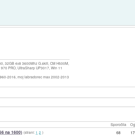
30, 32GB 4x8 3600Mhz G.skill, CM H500M,
 970 PRO, UltraSharp UP3017, Win 11
1960-2016, moj labradorec max 2002-2013
Sporočila
Og
066 na 1600)
(strani:
1
2
)
68
17