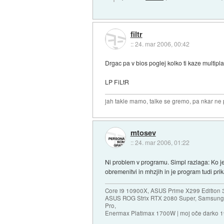
filtr
::
24. mar 2006, 00:42
Drgac pa v bios poglej kolko ti kaze multipla
LP FiLtR
jah takle mamo, talke se gremo, pa nkar ne p
mtosev
::
24. mar 2006, 01:22
Ni problem v programu. Simpl razlaga: Ko j
obremenitvi in mhzjih in je program tudi pri
Core i9 10900X, ASUS Prime X299 Edition 
ASUS ROG Strix RTX 2080 Super, Samsung
Pro,
Enermax Platimax 1700W | moj oče darko 