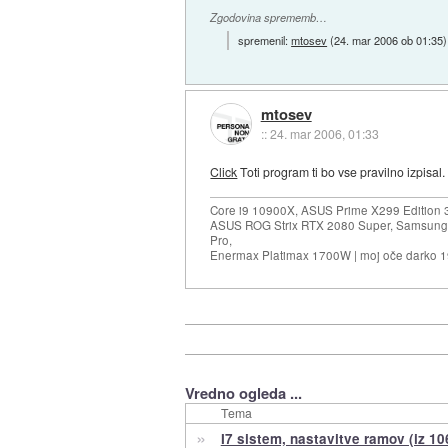
Zgodovina sprememb…
spremenil:
mtosev
(
24. mar 2006 ob 01:35
)
mtosev
::
24. mar 2006, 01:33
Click
Toti program ti bo vse pravilno izpisal.
Core i9 10900X, ASUS Prime X299 Edition 
ASUS ROG Strix RTX 2080 Super, Samsung
Pro,
Enermax Platimax 1700W | moj oče darko 
Vredno ogleda ...
Tema
»
I7 sistem, nastavitve ramov (iz 1