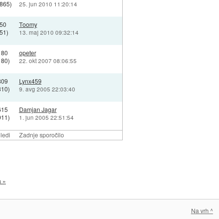
865)
25. jun 2010 11:20:14
50
Toomy
51)
13. maj 2010 09:32:14
180
opeter
180)
22. okt 2007 08:06:55
809
Lynx459
310)
9. avg 2005 22:03:40
615
Damjan Jagar
911)
1. jun 2005 22:51:54
ledi
Zadnje sporočilo
a »
Na vrh ^