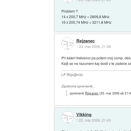
Problem ?
14 x 200,7 MHz = 2809,8 MHz
16 x 200,74 MHz = 3211,8 MHz
Rejzanec
::
23. mar 2006, 21:38
Pri kateri frekvenci pa potem moj comp. de
Kajti se ne razumem kaj dosti v te zadeve zat
LP R3jz@n3c
Zgodovina sprememb…
spremenil:
Rejzanec
(
23. mar 2006 ob 21:4
Vikking
::
23. mar 2006, 21:43