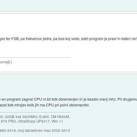
yer ter FSB, pa frekvenco jedra, pa bos koj vedo, katri program je pravi in kateri ne!
orajtj:)
e en program zagnal CPU ni bil tolk obremenjen in je kazalo manj mhz. Pri drugemu
kazal tolk mhzjev kolk jih ma CPU pri polni obremenitvi.
30, 32GB 4x8 3600Mhz G.skill, CM H500M,
 970 PRO, UltraSharp UP3017, Win 11
1960-2016, moj labradorec max 2002-2013