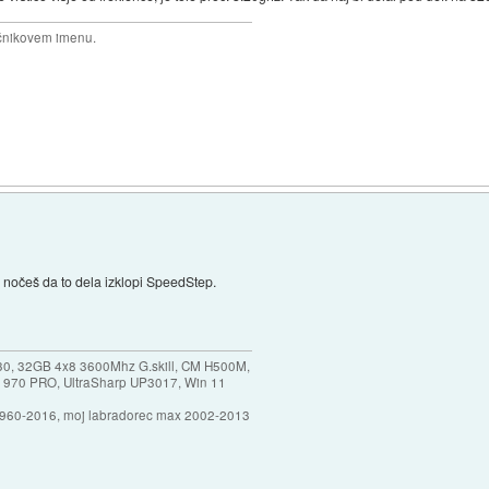
očnikovem imenu.
 nočeš da to dela izklopi SpeedStep.
30, 32GB 4x8 3600Mhz G.skill, CM H500M,
 970 PRO, UltraSharp UP3017, Win 11
1960-2016, moj labradorec max 2002-2013