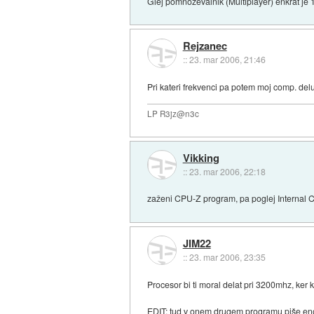
Glej pomnoževalnik (Multiplayer) enkrat je 14
Rejzanec
::
23. mar 2006, 21:46
Pri kateri frekvenci pa potem moj comp. de
LP R3jz@n3c
Vikking
::
23. mar 2006, 22:18
zaženi CPU-Z program, pa poglej Internal C
JIM22
::
23. mar 2006, 23:35
Procesor bi ti moral delat pri 3200mhz, ker k
EDIT: tud v onem drugem programu piše eno v