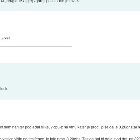
x, drugič 16x (glej zgornji post). Zato je razlika.
luje???
lock.
ot sem nahiter pogledal slike, v cpu-z na vrhu kater je proc., piše da je 3.20ghz(al n
rstico višje od frekfence, je tole proc. 3.20ghz. Tak da naj bi delal pod def. na 3