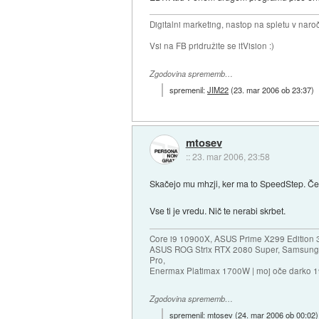
Digitalni marketing, nastop na spletu v nar
Vsi na FB pridružite se itVision :)
Zgodovina sprememb…
spremenil:
JIM22
(
23. mar 2006 ob 23:37
)
mtosev
::
23. mar 2006, 23:58
Skačejo mu mhzji, ker ma to SpeedStep. Če
Vse ti je vredu. Nič te nerabi skrbet.
Core i9 10900X, ASUS Prime X299 Edition 
ASUS ROG Strix RTX 2080 Super, Samsung
Pro,
Enermax Platimax 1700W | moj oče darko 
Zgodovina sprememb…
spremenil:
mtosev
(
24. mar 2006 ob 00:02
)