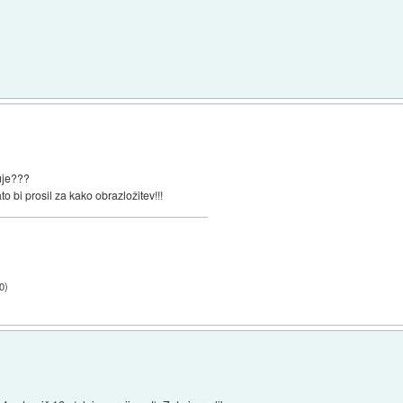
luje???
o bi prosil za kako obrazložitev!!!
0
)