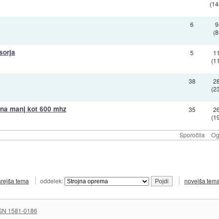
(14
6
9
(8
sorja
5
1
(1
38
2
(2
 na manj kot 600 mhz
35
2
(1
Sporočila
Og
arejša tema
oddelek:
novejša tem
SN 1581-0186