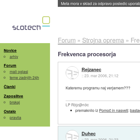
Meta mora v sklad za odpravo posledic uporabe
Forum
»
Strojna oprema
»
Fre
Novice
Frekvenca procesorja
arhiv
Forum
Rejzanec
mali oglasi
::
23. mar 2006, 21:12
teme zadnjih 24h
Članki
Kateremu programu naj verjamem???
Zaposlitve
brskaj
LP R3jz@n3c
premaknilo iz
Pomoč in nasveti
:
basta
Ostalo
pravila
Duhec
::
23. mar 2006, 21:23