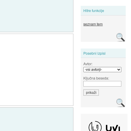
Hitre funkcije
seznam tem
Posebni izpisi
Avtor:
Ključna beseda: