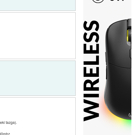
eki tazga).
200mhz.