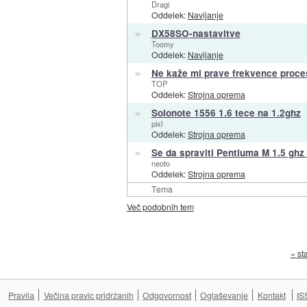
Dragi
Oddelek:
Navijanje
»
DX58SO-nastavitve
Toomy
Oddelek:
Navijanje
»
Ne kaže mi prave frekvence proce
TOP
Oddelek:
Strojna oprema
»
Solonote 1556 1.6 tece na 1.2ghz
pixl
Oddelek:
Strojna oprema
»
Se da spraviti Pentiuma M 1.5 ghz
neoto
Oddelek:
Strojna oprema
Tema
Več podobnih tem
« st
Pravila
Večina pravic pridržanih
Odgovornost
Oglaševanje
Kontakt
IS