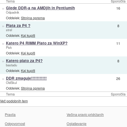
Tema
Sporočila
»
Glede DDR-a na AMDjih in Pentiumih
16
Odpadnik
Oddelek:
Strojna oprema
»
Plata za P4 ?
8
strel
Oddelek:
Kaj kupiti
»
Katero P4 RIMM Plato za WinXP?
11
Pisk
Oddelek:
Kaj kupiti
»
Katero plato za P4?
8
bastadu
Oddelek:
Kaj kupiti
»
DDR zmaguje!!!!!!!!!!!
26
OldSkul
Oddelek:
Strojna oprema
Tema
Sporočila
Več podobnih tem
Pravila
Večina pravic pridržanih
Odgovornost
Oglaševanje