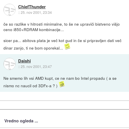
ChiefThunder
::
25. nov 2001, 23:34
če so razlike v hitrosti minimalne, to še ne upraviči bistveno višjo
ceno i850+RDRAM kombinacije...
sicer pa... abitova plata je več kot gud in če si pripravljen dati več
dinar zanjo, ti ne bom oporekal...
Daishi
::
25. nov 2001, 23:47
Ne smemo lih vsi AMD kupt, ce ne nam bo Intel propadu ( a se
nismo nc naucil od 3DFx-a ? )
Vredno ogleda ...