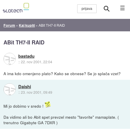
☰
Forum
»
Kaj kupiti
»
ABit TH7-II RAID
ABit TH7-II RAID
bastadu
::
22. nov 2001, 22:04
A ima kdo omenjeno plato? Kako se obnese? Se jo splača vzet?
Daishi
::
23. nov 2001, 09:49
Mi jo dobimo v sredo !
Da vidimo ali bo Abit spet prevzel mesto "favorite" mamaplate. (
trenutno Gigabyte GA 7DXR )