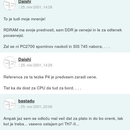
Daishi
::
25. nov 2001, 14:28
To je tudi moje mnenje!
RDRAM ma svoje prednosti, sam DDR je cenejsi in le za odtenek
pocasnejsi.
Zal se ni PC2700 spominov naokoli in SIS 745 nabora, . . .
Daishi
::
25. nov 2001, 14:29
Referenca za ta tezke P4 je predvsem zaradi cene.
Tist ka da dost za CPU da tud za bord, . . .
bastadu
::
25. nov 2001, 22:08
Ampak jaz sem se odloču mal več dat za plato in do bo orenk, tak
kot je treba... vseeno ostajam pri TH7-II...