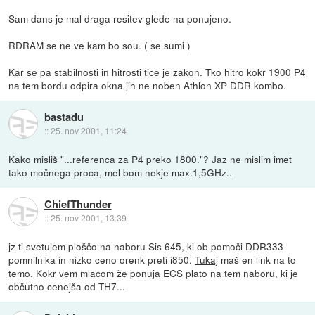
Sam dans je mal draga resitev glede na ponujeno.
RDRAM se ne ve kam bo sou. ( se sumi )
Kar se pa stabilnosti in hitrosti tice je zakon. Tko hitro kokr 1900 P4
na tem bordu odpira okna jih ne noben Athlon XP DDR kombo.
bastadu
::
25. nov 2001, 11:24
Kako misliš "...referenca za P4 preko 1800."? Jaz ne mislim imet
tako močnega proca, mel bom nekje max.1,5GHz..
ChiefThunder
::
25. nov 2001, 13:39
jz ti svetujem ploščo na naboru Sis 645, ki ob pomoči DDR333
pomnilnika in nizko ceno orenk preti i850.
Tukaj
maš en link na to
temo. Kokr vem mlacom že ponuja ECS plato na tem naboru, ki je
občutno cenejša od TH7...