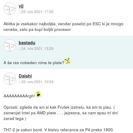
yjj
::
23. nov 2001, 17:00
Abitka je vsekakor najboljša, vendar posetzi po ESC ki je mnogo
ceneša, zato pa kupi boljši procesor
bastadu
::
24. nov 2001, 13:29
A še res nobeden nima te plate?
Daishi
::
25. nov 2001, 10:33
AAAAAAAAArgh!
Oprosti, zgleda da sm si kak Frutek izstrelu, ka sm to pisu. (
zamenjat Intel pa AMD plate . . . jejzesna, sa nam spau tri dni
zarad tega )
TH7-2 je zakon bord. V bistvu referanca za P4 preko 1800.