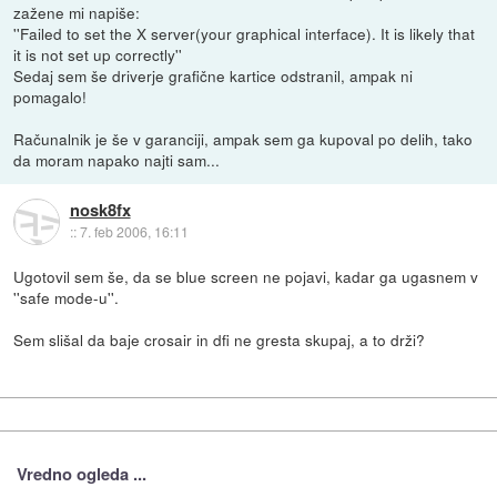
zažene mi napiše:
''Failed to set the X server(your graphical interface). It is likely that
it is not set up correctly''
Sedaj sem še driverje grafične kartice odstranil, ampak ni
pomagalo!
Računalnik je še v garanciji, ampak sem ga kupoval po delih, tako
da moram napako najti sam...
nosk8fx
::
7. feb 2006, 16:11
Ugotovil sem še, da se blue screen ne pojavi, kadar ga ugasnem v
''safe mode-u''.
Sem slišal da baje crosair in dfi ne gresta skupaj, a to drži?
Vredno ogleda ...