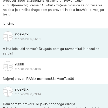
procesor 3500+@2550Mhz, grafično ati Power Color
x850xt(nenavito), crosair 1024kit xms(ena ploščica že od začetka
ne dela je crknila) drugo sem pa preveril in dela brezhibno, vsaj po
testu!
lp, simon
nosk8fx
::
7. feb 2006, 06:01
A ima kdo kaki nasvet? Drugače bom ga razmontiral in nesel na
servis!
ql000
::
7. feb 2006, 08:46
Najprej preveri RAM z memtetst86:
MemTest86
nosk8fx
::
7. feb 2006, 09:14
Ram sem že preveril. Ni javilo nobenega errorja.