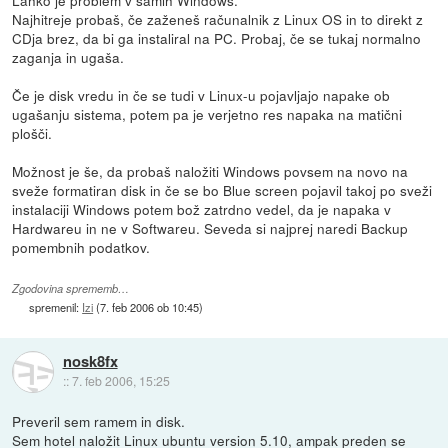
Najhitreje probaš, če zaženeš računalnik z Linux OS in to direkt z
CDja brez, da bi ga instaliral na PC. Probaj, če se tukaj normalno
zaganja in ugaša.
Če je disk vredu in če se tudi v Linux-u pojavljajo napake ob
ugašanju sistema, potem pa je verjetno res napaka na matični
plošči.
Možnost je še, da probaš naložiti Windows povsem na novo na
sveže formatiran disk in če se bo Blue screen pojavil takoj po sveži
instalaciji Windows potem bož zatrdno vedel, da je napaka v
Hardwareu in ne v Softwareu. Seveda si najprej naredi Backup
pomembnih podatkov.
Zgodovina sprememb…
spremenil:
Izi
(
7. feb 2006 ob 10:45
)
nosk8fx
::
7. feb 2006, 15:25
Preveril sem ramem in disk.
Sem hotel naložit Linux ubuntu version 5.10, ampak preden se