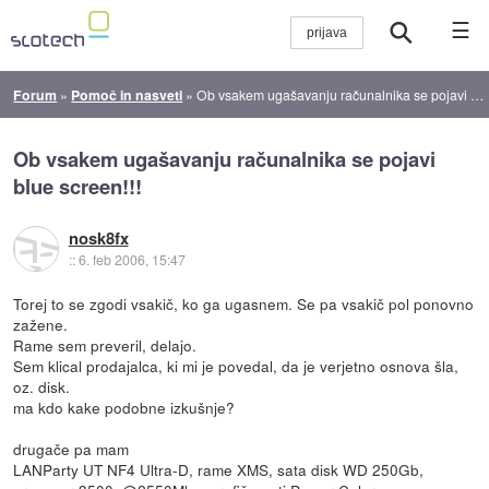
☰
Forum
»
Pomoč in nasveti
»
Ob vsakem ugašavanju računalnika se pojavi blue screen!!!
Ob vsakem ugašavanju računalnika se pojavi
blue screen!!!
nosk8fx
::
6. feb 2006, 15:47
Torej to se zgodi vsakič, ko ga ugasnem. Se pa vsakič pol ponovno
zažene.
Rame sem preveril, delajo.
Sem klical prodajalca, ki mi je povedal, da je verjetno osnova šla,
oz. disk.
ma kdo kake podobne izkušnje?
drugače pa mam
LANParty UT NF4 Ultra-D, rame XMS, sata disk WD 250Gb,