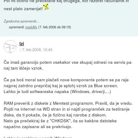
Pol mi očitno ne preostane kaj drugega, kot razdret računalnik in
nest plato zamenjat!
Zgodovina sprememb…
spremenil:
nosk8fx
(
7. feb 2006 ob 09:15
)
Izi
::
7. feb 2006, 10:40
Če imaš garancijo potem vsekakor vse skupaj odnesi na servis pa
naj tam iščejo vzrok.
Če pa boš moral sam plačati nove komponente potem se pa raje
najprej zatrdno prepričaj kaj je splohj vzrok za Blue screen.
Lahko je tudi softwareska napaka (Windows, driverji,...)
RAM preveriš z diskete z Memtest programom. Praviš, da je vredu.
Pojdi na internet na WD stran in si najdi programček za testiranje
diska, da ti pokaže, če je fizično kaj narobe z diskom.
Nato ga prečekiraj še z "CHKDSK", ča so kakšne datoteke
napačno zapisane ali se prekrivajo.
Lahko je problem v samih Windows.