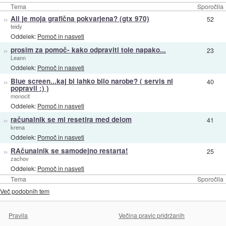
Tema
Sporočila
»
Ali je moja grafična pokvarjena? (gtx 970)
52
teidy
Oddelek:
Pomoč in nasveti
»
prosim za pomoč- kako odpraviti tole napako...
23
Leann
Oddelek:
Pomoč in nasveti
»
Blue screen...kaj bi lahko bilo narobe? ( servis ni
40
popravil :) )
monocit
Oddelek:
Pomoč in nasveti
»
računalnik se mi resetira med delom
41
krena
Oddelek:
Pomoč in nasveti
»
RAčunalnik se samodejno restarta!
25
zachov
Oddelek:
Pomoč in nasveti
Tema
Sporočila
Več podobnih tem
Pravila
Večina pravic pridržanih