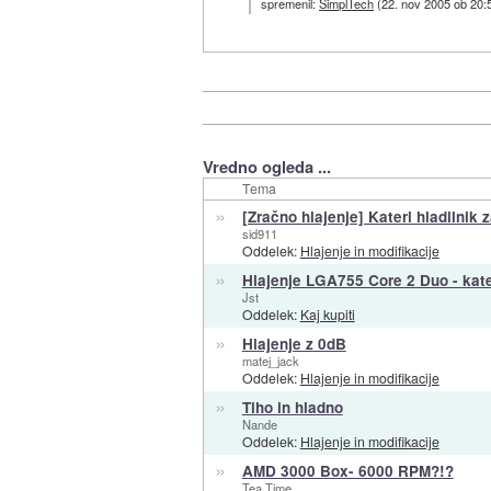
spremenil:
SimplTech
(
22. nov 2005 ob 20:
Vredno ogleda ...
Tema
»
[Zračno hlajenje] Kateri hladilnik
sid911
Oddelek:
Hlajenje in modifikacije
»
Hlajenje LGA755 Core 2 Duo - kater
Jst
Oddelek:
Kaj kupiti
»
Hlajenje z 0dB
matej_jack
Oddelek:
Hlajenje in modifikacije
»
Tiho in hladno
Nande
Oddelek:
Hlajenje in modifikacije
»
AMD 3000 Box- 6000 RPM?!?
Tea Time