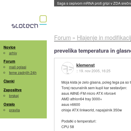
Saga s cepivom mRNA proti gripi v ZDA sreč
Forum
»
Hlajenje in modifikaci
Novice
prevelika temperatura in glasn
arhiv
Forum
klemenst
mali oglasi
::
19. nov 2005, 16:25
teme zadnjih 24h
Članki
Moja kista je zelo glasna, poleg tega pa so
Torej racunalnik sem kupil kar sestavljen:
Zaposlitve
asus A8NE-FM micro ATX nforce4
brskaj
AMD athlon64 tray 3000+
Ostalo
asus n6600
pravila
ohisje ATX linkworld, napajalnik 350w
Podatki o temperaturi:
CPU 58