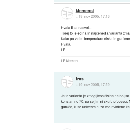
klemenst
::
19. nov 2005, 17:16
Hvala ti za nasvet...
Torej to je edina in najcenejša varianta z
Kako pa vidim temperaturo diska in graficn
Hvala.
LP
LP klemen
fras
::
19. nov 2005, 17:59
Ja ta varianta je zmogljivost/tisina najboljs
konstantno 70, pa se jim ni skuru procesor. M
guru3d, ki so univerzalni za vse nvidiene ka