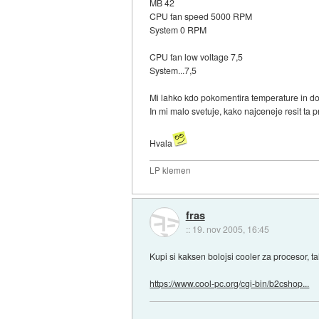
MB 42
CPU fan speed 5000 RPM
System 0 RPM
CPU fan low voltage 7,5
System...7,5
Mi lahko kdo pokomentira temperature in do
In mi malo svetuje, kako najceneje resit ta 
Hvala
LP klemen
fras
::
19. nov 2005, 16:45
Kupi si kaksen bolojsi cooler za procesor, tal
https://www.cool-pc.org/cgi-bin/b2cshop...