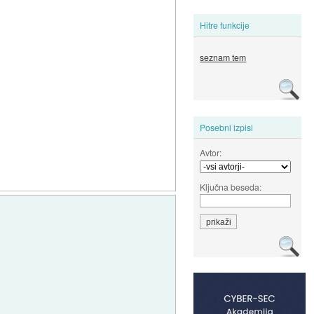
Hitre funkcije
seznam tem
Posebni izpisi
Avtor:
Ključna beseda: