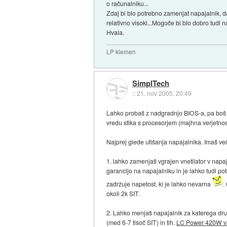
o računalniku...
Zdaj bi blo potrebno zamenjat napajalnik, da
relativno visoki...Mogoče bi blo dobro tudi n
Hvala.
LP klemen
SimplTech
::
21. nov 2005, 20:49
Lahko probaš z nadgradnjo BIOS-a, pa boš vi
vredu stika s procesorjem (majhna verjetnos
Najprej glede utišanja napajalnika. Imaš več
1. lahko zamenjaš vgrajen vnetilator v napaj
garancijo na napajalniku in je lahko tudi po
zadržuje napetost, ki je lahko nevarna
.
okoli 2k SIT.
2. Lahko menjaš napajalnik za katerega dr
(med 6-7 tisoč SIT) in tih.
LC Power 420W v