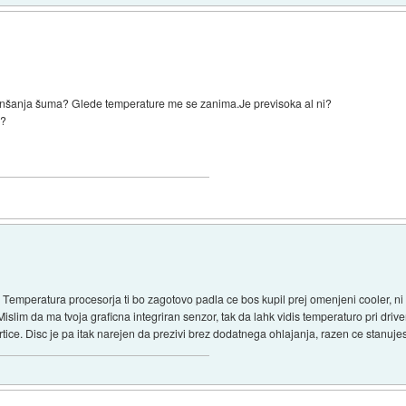
manšanja šuma? Glede temperature me se zanima.Je previsoka al ni?
e?
a. Temperatura procesorja ti bo zagotovo padla ce bos kupil prej omenjeni cooler, ni 
islim da ma tvoja graficna integriran senzor, tak da lahk vidis temperaturo pri drive
rtice. Disc je pa itak narejen da prezivi brez dodatnega ohlajanja, razen ce stanuje