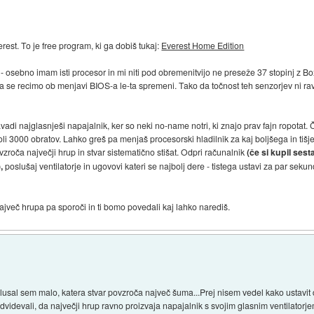
est. To je free program, ki ga dobiš tukaj:
Everest Home Edition
 osebno imam isti procesor in mi niti pod obremenitvijo ne preseže 37 stopinj z Bo
 da se recimo ob menjavi BIOS-a le-ta spremeni. Tako da točnost teh senzorjev ni 
vadi najglasnješi napajalnik, ker so neki no-name notri, ki znajo prav fajn ropotat. Č
koli 3000 obratov. Lahko greš pa menjaš procesorski hladilnik za kaj boljšega in ti
vzroča največji hrup in stvar sistematično stišat. Odpri računalnik
(če si kupil ses
,
poslušaj ventilatorje in ugovovi kateri se najbolj dere - tistega ustavi za par sek
največ hrupa pa sporoči in ti bomo povedali kaj lahko narediš.
slusal sem malo, katera stvar povzroča največ šuma...Prej nisem vedel kako ustavit 
edvidevali, da največji hrup ravno proizvaja napajalnik s svojim glasnim ventilator