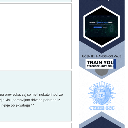
pa previsoka, saj so meli nekateri tudi ze
rjih. Js uporabvljam driverje pobrane iz
s nekje ob ekvatorju ^^