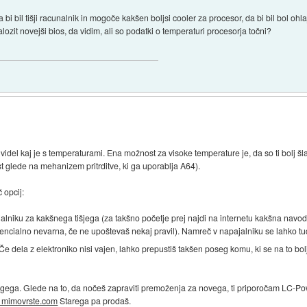
 bi bil tišji racunalnik in mogoče kakšen boljsi cooler za procesor, da bi bil bol oh
alozit novejši bios, da vidim, ali so podatki o temperaturi procesorja točni?
del kaj je s temperaturami. Ena možnost za visoke temperature je, da so ti bolj šla
t glede na mehanizem pritrditve, ki ga uporablja A64).
 opcij:
alniku za kakšnega tišjega (za takšno početje prej najdi na internetu kakšna navodi
tencialno nevarna, če ne upoštevaš nekaj pravil). Namreč v napajalniku se lahko tudi
 Če dela z elektroniko nisi vajen, lahko prepustiš takšen poseg komu, ki se na to bo
ugega. Glede na to, da nočeš zapraviti premoženja za novega, ti priporočam LC-
 mimovrste.com
Starega pa prodaš.