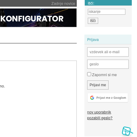
Išči:
Zadnje novice
Prijava
Zapomni si me
eno.
nov uporabnik
pozabili geslo?