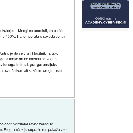
x kulerjem. Mnogi so poročali, da plošče
ravno 100%. Na temperaturo seveda vpliva
udno je da se ti vrti hladilnik na tako
šjega, a lahko da bo mašina še vedno
tavljenega in imaš gor garancijsko
und s svinčnikom ali kakšnim drugim trdim
določen ventilator ravno zaradi te
jem. Programček je super in res pokaže vse