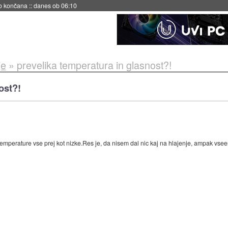
no končana
::
danes ob 06:10
je
»
prevelika temperatura in glasnost?!
ost?!
 temperature vse prej kot nizke.Res je, da nisem dal nic kaj na hlajenje, ampak vse