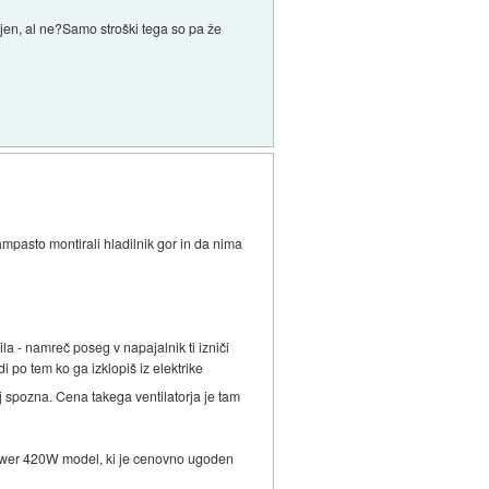
lajen, al ne?Samo stroški tega so pa že
mpasto montirali hladilnik gor in da nima
la - namreč poseg v napajalnik ti izniči
 po tem ko ga izklopiš iz elektrike
lj spozna. Cena takega ventilatorja je tam
Power 420W model, ki je cenovno ugoden