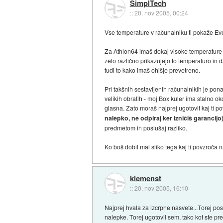
SimplTech
::
20. nov 2005, 00:24
Vse temperature v računalniku ti pokaže Ever
Za Athlon64 imaš dokaj visoke temperature -
zelo različno prikazujejo to temperaturo in
tudi to kako imaš ohišje prevetreno.
Pri takšnih sestavljenih računalnikih je pona
velikih obratih - moj Box kuler ima stalno o
glasna. Zato moraš najprej ugotovit kaj ti po
nalepko, ne odpiraj ker izničiš garancijo)
predmetom in poslušaj razliko.
Ko boš dobil mal sliko tega kaj ti povzroča 
klemenst
::
20. nov 2005, 16:10
Najprej hvala za izcrpne nasvete...Torej po
nalepke. Torej ugotovil sem, tako kot ste pr