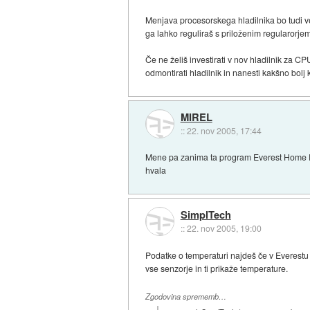
Menjava procesorskega hladilnika bo tudi 
ga lahko reguliraš s priloženim regularorje
Če ne želiš investirati v nov hladilnik za CP
odmontirati hladilnik in nanesti kakšno bolj 
MIREL
::
22. nov 2005, 17:44
Mene pa zanima ta program Everest Home Edi
hvala
SimplTech
::
22. nov 2005, 19:00
Podatke o temperaturi najdeš če v Everestu 
vse senzorje in ti prikaže temperature.
Zgodovina sprememb…