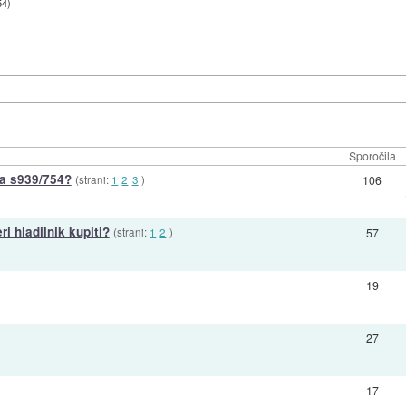
54
)
Sporočila
 za s939/754?
(strani:
1
2
3
)
106
i hladilnik kupiti?
(strani:
1
2
)
57
19
27
17