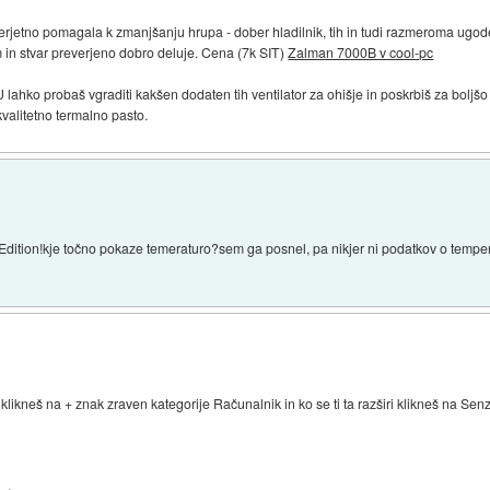
verjetno pomagala k zmanjšanju hrupa - dober hladilnik, tih in tudi razmeroma ug
m in stvar preverjeno dobro deluje. Cena (7k SIT)
Zalman 7000B v cool-pc
U lahko probaš vgraditi kakšen dodaten tih ventilator za ohišje in poskrbiš za boljšo
kvalitetno termalno pasto.
tion!kje točno pokaze temeraturo?sem ga posnel, pa nikjer ni podatkov o tempera
klikneš na + znak zraven kategorije Računalnik in ko se ti ta razširi klikneš na Se