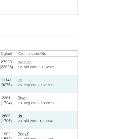
Ogledi
Zadnje sporočilo
27929
svetetko
(23826)
12. okt 2009 21:32:23
11141
Jst
(9276)
25. sep 2007 15:19:25
2381
Brvar
(1724)
13. avg 2006 18:28:50
2800
drr
(1706)
23. okt 2005 18:03:41
1902
BogyX
(1583)
14. okt 2005 08:57:05