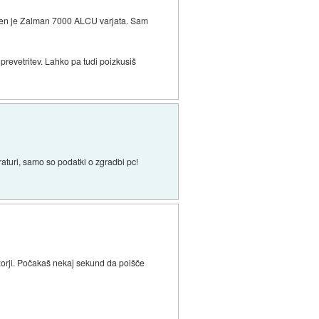
oden je Zalman 7000 ALCU varjata. Sam
 prevetritev. Lahko pa tudi poizkusiš
turi, samo so podatki o zgradbi pc!
nzorji. Počakaš nekaj sekund da poišče