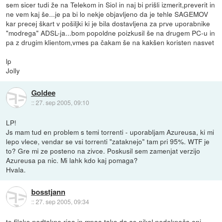
sem sicer tudi že na Telekom in Siol in naj bi prišli izmerit,preverit in
ne vem kaj še...je pa bi lo nekje objavljeno da je tehle SAGEMOV
kar precej škart v pošiljki ki je bila dostavljena za prve uporabnike
"modrega" ADSL-ja...bom popoldne poizkusil še na drugem PC-u in
pa z drugim klientom,vmes pa čakam še na kakšen koristen nasvet
lp
Jolly
Goldee
::
27. sep 2005, 09:10
LP!
Js mam tud en problem s temi torrenti - uporabljam Azureusa, ki mi
lepo vlece, vendar se vsi torrenti "zataknejo" tam pri 95%. WTF je
to? Gre mi ze posteno na zivce. Poskusil sem zamenjat verzijo
Azureusa pa nic. Mi lahk kdo kaj pomaga?
Hvala.
bosstjann
::
27. sep 2005, 09:34
te fileke podtakne riaa in mpaa tako da se nikol nedoknoča oni