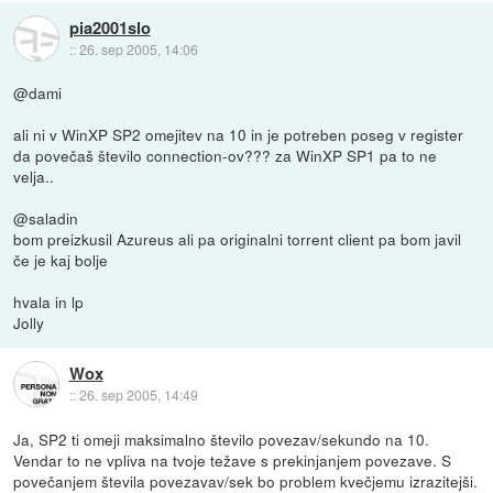
pia2001slo
::
26. sep 2005, 14:06
@dami
ali ni v WinXP SP2 omejitev na 10 in je potreben poseg v register
da povečaš število connection-ov??? za WinXP SP1 pa to ne
velja..
@saladin
bom preizkusil Azureus ali pa originalni torrent client pa bom javil
če je kaj bolje
hvala in lp
Jolly
Wox
::
26. sep 2005, 14:49
Ja, SP2 ti omeji maksimalno število povezav/sekundo na 10.
Vendar to ne vpliva na tvoje težave s prekinjanjem povezave. S
povečanjem števila povezavav/sek bo problem kvečjemu izrazitejši.