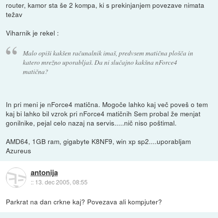
router, kamor sta še 2 kompa, ki s prekinjanjem povezave nimata
težav
Viharnik je rekel :
Malo opiši kakšen računalnik imaš, predvsem matična plošča in
katero mrežno uporabljaš. Da ni slučajno kakšna nForce4
matična?
In pri meni je nForce4 matična. Mogoče lahko kaj več poveš o tem
kaj bi lahko bil vzrok pri nForce4 matičnih Sem probal že menjat
gonilnike, pejal celo nazaj na servis.....nič niso poštimal.
AMD64, 1GB ram, gigabyte K8NF9, win xp sp2....uporabljam
Azureus
antonija
::
13. dec 2005, 08:55
Parkrat na dan crkne kaj? Povezava ali kompjuter?