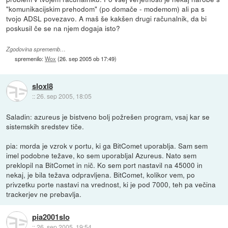
"komunikacijskim prehodom" (po domače - modemom) ali pa s
tvojo ADSL povezavo. A maš še kakšen drugi računalnik, da bi
poskusil če se na njem dogaja isto?
Zgodovina sprememb…
spremenilo:
Wox
(
26. sep 2005 ob 17:49
)
sloxl8
::
26. sep 2005, 18:05
Saladin: azureus je bistveno bolj požrešen program, vsaj kar se
sistemskih sredstev tiče.
pia: morda je vzrok v portu, ki ga BitComet uporablja. Sam sem
imel podobne težave, ko sem uporabljal Azureus. Nato sem
preklopil na BitComet in nič. Ko sem port nastavil na 45000 in
nekaj, je bila težava odpravljena. BitComet, kolikor vem, po
privzetku porte nastavi na vrednost, ki je pod 7000, teh pa večina
trackerjev ne prebavlja.
pia2001slo
::
26. sep 2005, 19:54