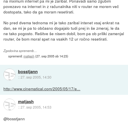
na mximum internet pa mi je zaribal. Ponavadi samo zgubim
povezavo na internet in z računalnika niti v router ne morem več
dostopata, tako da ga moram resetirati.
No pred dvema tednoma mi je tako zaribal intenet vsaj enkrat na
dan, se mi je pa to občasno dogajalo tudi prej in še zmeraj, le da
ne tako pogosto. Rešitve še nisem dobil, bom pa ob priliki zamenjal
router, če bom moral spet na vsakih 12 ur ročno resetirati.
Zgodovina sprememb…
spremenil:
matjash
(
27. sep 2005 ob 14:23
)
bosstjann
::
27. sep 2005, 14:30
http://www.cinematical.com/2005/05/17/e...
matjash
::
27. sep 2005, 14:53
@bosstjann