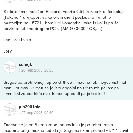
Sedajle imam naložen Bitcomet verzijo 0.59 in zaenkrat še deluje
(kakšne 4 ure)..port na katerem client posluša je trenutno
nastavljen na 15721...bom jutri komentiral kako in kaj in pa še
poizkusil jutri na drugem PC-u (AMD643000,1GB,....)
zaenkrat hvala
Jolly
schejk
::
26. sep 2005, 20:25
drugac pa probi omejit up pa dl tk da nimas na ful. mogoc cist mal
manj kot max. kr men se je isto dogajal na triera mb pol sm pa
zmanjsal za par kb/s max hitrost up pa dl pa je blo kul!
pia2001slo
::
27. sep 2005, 08:59
Zadeva se je po 8 urah zopet ponovila in je potreben reset
modema..ali je možno tudi da je Sagemov kom.prehod v k****. Javil