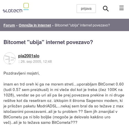
☰
Forum
»
Omrežja in internet
»
Bitcomet "ubija" internet povezavo?
Bitcomet "ubija" internet povezavo?
pia2001slo
::
26. sep 2005, 12:48
Pozdravljeni mojstri,
imam en trd oreh ki ga ne morem streti...uporabljam BitComet 0.60
(tudi 0.57 sem preizkusil) in mi vleče dol kot je treba (čez 100K na
1028), vendar se po uri ali pa še prej povezava prekine in ni druge
rešitve kot da resetiram oz. izklopim it štroma Sagemov modem, ki
je priložen paketu ModriADSL...nekaj sem bral da so težave z max
istočasnimi povezavami..ali je tu problem ?? Sem jih zmanjšal v
BitCometu pa ni bilo boljše (mogoče je delovalo kakšno uro
več)..ali je to težava samo BitCometa???