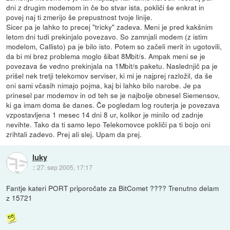
dni z drugim modemom in če bo stvar ista, pokliči še enkrat in
povej naj ti zmerijo še prepustnost tvoje linije.
Sicer pa je lahko to precej "tricky" zadeva. Meni je pred kakšnim
letom dni tudi prekinjalo povezavo. So zamnjali modem (z istim
modelom, Callisto) pa je bilo isto. Potem so začeli merit in ugotovili,
da bi mi brez problema moglo šibat 8Mbit/s. Ampak meni se je
povezava še vedno prekinjala na 1Mbit/s paketu. Naslednjič pa je
prišel nek tretji telekomov serviser, ki mi je najprej razložil, da še
oni sami včasih nimajo pojma, kaj bi lahko bilo narobe. Je pa
prinesel par modemov in od teh se je najbolje obnesel Siemensov,
ki ga imam doma še danes. Če pogledam log routerja je povezava
vzpostavljena 1 mesec 14 dni 8 ur, kolikor je minilo od zadnje
nevihte. Tako da ti samo lepo Telekomovce pokliči pa ti bojo oni
zrihtali zadevo. Prej ali slej. Upam da prej.
luky
::
27. sep 2005, 17:17
Fantje kateri PORT priporočate za BitComet ???? Trenutno delam
z 15721