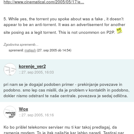
http://www.cinematical.com/2005/05/17/e...
5. While yes, the torrent you spoke about was a fake , it doesn't
appear to be an anti-torrent. It was an advertisement for another
site posing as a legit torrent. This is not uncommon on P2P.
Zgodovina sprememb…
spremenil:
matjash
(
27. sep 2005 ob 14:54
)
korenje_ver2
::
27. sep 2005, 16:03
pri nam se je dogajal podoben primer - prekinjanje povezave in
podobno. smo lep cas mislili, da je problem v kontaktih in podobno,
dokler nismo odstranl te naše centrale. povezava je sedaj odlična.
Wox
::
27. sep 2005, 16:16
Ko bo prišlel telekomov serviser mu ti kar takoj predlagaj, da
zamenja modem. To je itak najlažje kar lahko naredi. Testiraj par