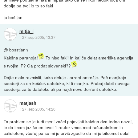
dobijo pa tvoj ip to so faki
lp boštjan
mitja_i
::
27. sep 2005, 13:37
@ bosstjann
Kakšna paranoja!
To niso faki! In kaj če delat ameriška agencija
s tvojim IP? Ga prodat slovenski??
Dajte malo razmislit, kako deluje .torrent omrežje. Pač manjkajo
seederji za en košček datoteke, ki ti manjka. Probaj dobit novega
seederja za to datoteko ali pa najdi novo .torrent datoteko.
matjash
::
27. sep 2005, 14:20
Ta problem se je tudi meni začel pojavljati kakšna dva tedna nazaj,
le da imam jaz še en level 1 router vmes med računalnikom in
calistotom, včerej pa se mi je prvič zgodilo da mi je bitcomet delal