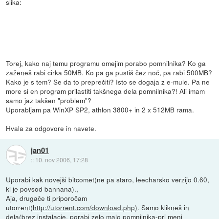
slika:
Torej, kako naj temu programu omejim porabo pomnilnika? Ko ga
zaženeš rabi cirka 50MB. Ko pa ga pustiš čez noč, pa rabi 500MB?
Kako je s tem? Se da to preprečiti? Isto se dogaja z e-mule. Pa ne
more si en program prilastiti takšnega dela pomnilnika?! Ali imam
samo jaz takšen "problem"?
Uporabljam pa WinXP SP2, athlon 3800+ in 2 x 512MB rama.
Hvala za odgovore in navete.
jan01
::
10. nov 2006, 17:28
Uporabi kak novejši bitcomet(ne pa staro, leecharsko verzijo 0.60,
ki je povsod bannana).,
Aja, drugače ti priporočam
utorrent(
http://utorrent.com/download.php)
. Samo klikneš in
dela(brez instalacje, porabi zelo malo pomnilnika-pri meni