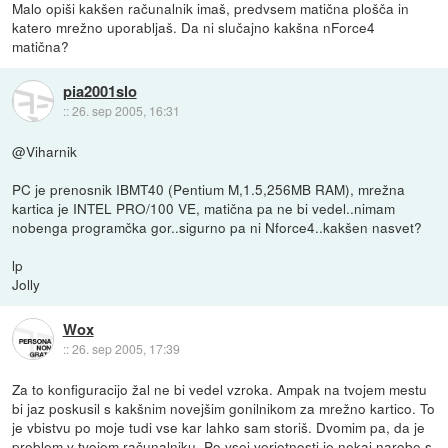
Malo opiši kakšen računalnik imaš, predvsem matična plošča in
katero mrežno uporabljaš. Da ni slučajno kakšna nForce4
matična?
pia2001slo
::
26. sep 2005, 16:31
@Viharnik
PC je prenosnik IBMT40 (Pentium M,1.5,256MB RAM), mrežna
kartica je INTEL PRO/100 VE, matična pa ne bi vedel..nimam
nobenga programčka gor..sigurno pa ni Nforce4..kakšen nasvet?
lp
Jolly
Wox
::
26. sep 2005, 17:39
Za to konfiguracijo žal ne bi vedel vzroka. Ampak na tvojem mestu
bi jaz poskusil s kakšnim novejšim gonilnikom za mrežno kartico. To
je vbistvu po moje tudi vse kar lahko sam storiš. Dvomim pa, da je
problem v tvojem računalniku. Po vsej verjetnosti je nekaj narobe s