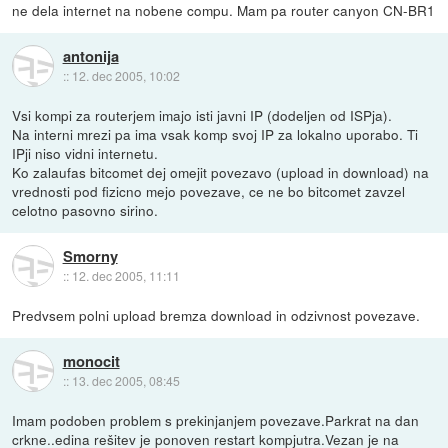
ne dela internet na nobene compu. Mam pa router canyon CN-BR1
antonija
::
12. dec 2005, 10:02
Vsi kompi za routerjem imajo isti javni IP (dodeljen od ISPja).
Na interni mrezi pa ima vsak komp svoj IP za lokalno uporabo. Ti
IPji niso vidni internetu.
Ko zalaufas bitcomet dej omejit povezavo (upload in download) na
vrednosti pod fizicno mejo povezave, ce ne bo bitcomet zavzel
celotno pasovno sirino.
Smorny
::
12. dec 2005, 11:11
Predvsem polni upload bremza download in odzivnost povezave.
monocit
::
13. dec 2005, 08:45
Imam podoben problem s prekinjanjem povezave.Parkrat na dan
crkne..edina rešitev je ponoven restart kompjutra.Vezan je na