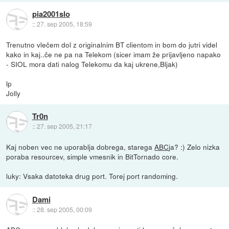
pia2001slo
::
27. sep 2005, 18:59
Trenutno vlečem dol z originalnim BT clientom in bom do jutri videl
kako in kaj..če ne pa na Telekom (sicer imam že prijavljeno napako
- SIOL mora dati nalog Telekomu da kaj ukrene,Bljak)
lp
Jolly
Tr0n
::
27. sep 2005, 21:17
Kaj noben vec ne uporablja dobrega, starega
ABC
ja? :) Zelo nizka
poraba resourcev, simple vmesnik in BitTornado core.
luky: Vsaka datoteka drug port. Torej port randoming.
Dami
::
28. sep 2005, 00:09