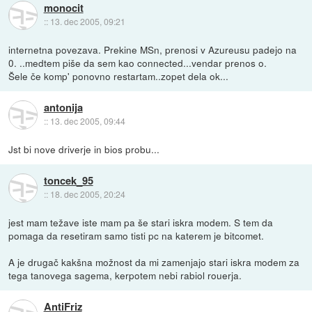
monocit
::
13. dec 2005, 09:21
internetna povezava. Prekine MSn, prenosi v Azureusu padejo na
0. ..medtem piše da sem kao connected...vendar prenos o.
Šele če komp' ponovno restartam..zopet dela ok...
antonija
::
13. dec 2005, 09:44
Jst bi nove driverje in bios probu...
toncek_95
::
18. dec 2005, 20:24
jest mam težave iste mam pa še stari iskra modem. S tem da
pomaga da resetiram samo tisti pc na katerem je bitcomet.
A je drugač kakšna možnost da mi zamenjajo stari iskra modem za
tega tanovega sagema, kerpotem nebi rabiol rouerja.
AntiFriz