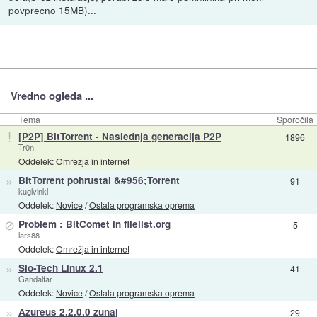
povprecno 15MB)...
Vredno ogleda ...
Tema
Sporočila
!
[P2P] BitTorrent - Naslednja generacija P2P
1896
Tr0n
Oddelek:
Omrežja in internet
»
BitTorrent pohrustal &#956;Torrent
91
kuglvinkl
Oddelek:
Novice
/
Ostala programska oprema
⊘
Problem : BitComet in filelist.org
5
lars88
Oddelek:
Omrežja in internet
»
Slo-Tech Linux 2.1
41
Gandalfar
Oddelek:
Novice
/
Ostala programska oprema
»
Azureus 2.2.0.0 zunaj
29