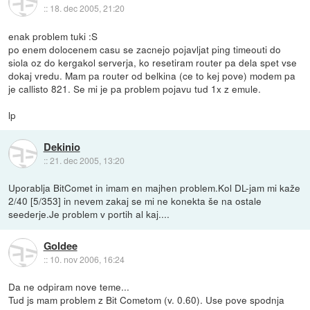
::
18. dec 2005, 21:20
enak problem tuki :S
po enem dolocenem casu se zacnejo pojavljat ping timeouti do
siola oz do kergakol serverja, ko resetiram router pa dela spet vse
dokaj vredu. Mam pa router od belkina (ce to kej pove) modem pa
je callisto 821. Se mi je pa problem pojavu tud 1x z emule.
lp
Dekinio
::
21. dec 2005, 13:20
Uporablja BitComet in imam en majhen problem.Kol DL-jam mi kaže
2/40 [5/353] in nevem zakaj se mi ne konekta še na ostale
seederje.Je problem v portih al kaj....
Goldee
::
10. nov 2006, 16:24
Da ne odpiram nove teme...
Tud js mam problem z Bit Cometom (v. 0.60). Use pove spodnja