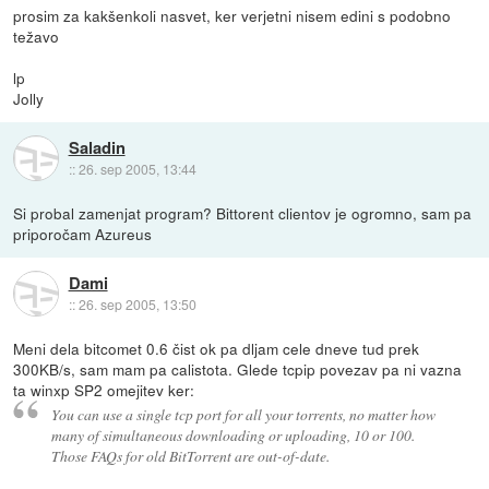
prosim za kakšenkoli nasvet, ker verjetni nisem edini s podobno
težavo
lp
Jolly
Saladin
::
26. sep 2005, 13:44
Si probal zamenjat program? Bittorent clientov je ogromno, sam pa
priporočam Azureus
Dami
::
26. sep 2005, 13:50
Meni dela bitcomet 0.6 čist ok pa dljam cele dneve tud prek
300KB/s, sam mam pa calistota. Glede tcpip povezav pa ni vazna
ta winxp SP2 omejitev ker:
You can use a single tcp port for all your torrents, no matter how
many of simultaneous downloading or uploading, 10 or 100.
Those FAQs for old BitTorrent are out-of-date.