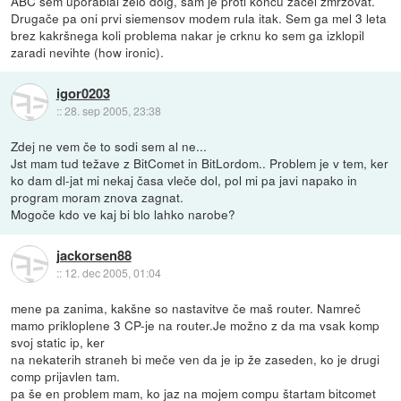
ABC sem uporablal zelo dolg, sam je proti koncu začel zmrzovat.
Drugače pa oni prvi siemensov modem rula itak. Sem ga mel 3 leta
brez kakršnega koli problema nakar je crknu ko sem ga izklopil
zaradi nevihte (how ironic).
igor0203
::
28. sep 2005, 23:38
Zdej ne vem če to sodi sem al ne...
Jst mam tud težave z BitComet in BitLordom.. Problem je v tem, ker
ko dam dl-jat mi nekaj časa vleče dol, pol mi pa javi napako in
program moram znova zagnat.
Mogoče kdo ve kaj bi blo lahko narobe?
jackorsen88
::
12. dec 2005, 01:04
mene pa zanima, kakšne so nastavitve če maš router. Namreč
mamo prikloplene 3 CP-je na router.Je možno z da ma vsak komp
svoj static ip, ker
na nekaterih straneh bi meče ven da je ip že zaseden, ko je drugi
comp prijavlen tam.
pa še en problem mam, ko jaz na mojem compu štartam bitcomet