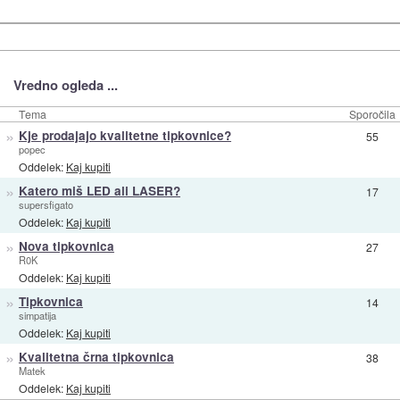
Vredno ogleda ...
Tema
Sporočila
»
Kje prodajajo kvalitetne tipkovnice?
55
popec
Oddelek:
Kaj kupiti
»
Katero miš LED ali LASER?
17
supersfigato
Oddelek:
Kaj kupiti
»
Nova tipkovnica
27
R0K
Oddelek:
Kaj kupiti
»
Tipkovnica
14
simpatija
Oddelek:
Kaj kupiti
»
Kvalitetna črna tipkovnica
38
Matek
Oddelek:
Kaj kupiti