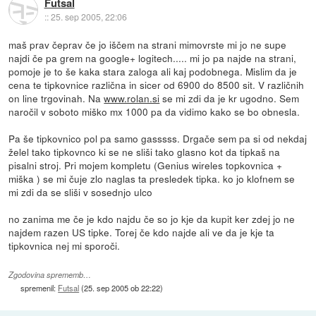
Futsal
::
25. sep 2005, 22:06
maš prav čeprav če jo iščem na strani mimovrste mi jo ne supe
najdi če pa grem na google+ logitech..... mi jo pa najde na strani,
pomoje je to še kaka stara zaloga ali kaj podobnega. Mislim da je
cena te tipkovnice različna in sicer od 6900 do 8500 sit. V različnih
on line trgovinah. Na
www.rolan.si
se mi zdi da je kr ugodno. Sem
naročil v soboto miško mx 1000 pa da vidimo kako se bo obnesla.
Pa še tipkovnico pol pa samo gasssss. Drgače sem pa si od nekdaj
želel tako tipkovnco ki se ne sliši tako glasno kot da tipkaš na
pisalni stroj. Pri mojem kompletu (Genius wireles topkovnica +
miška ) se mi čuje zlo naglas ta presledek tipka. ko jo klofnem se
mi zdi da se sliši v sosednjo ulco
no zanima me če je kdo najdu če so jo kje da kupit ker zdej jo ne
najdem razen US tipke. Torej če kdo najde ali ve da je kje ta
tipkovnica nej mi sporoči.
Zgodovina sprememb…
spremenil:
Futsal
(
25. sep 2005 ob 22:22
)