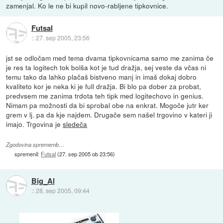
zamenjal. Ko le ne bi kupil novo-rabljene tipkovnice.
Futsal
::
27. sep 2005, 23:56
jst se odločam med tema dvama tipkovnicama samo me zanima če
je res ta logitech tok bolša kot je tud dražja, sej veste da včas ni
temu tako da lahko plačaš bistveno manj in imaš dokaj dobro
kvaliteto kor je neka ki je full dražja. Bi blo pa dober za probat,
predvsem me zanima trdota teh tipk med logitechovo in genius.
Nimam pa možnosti da bi sprobal obe na enkrat. Mogoče jutr ker
grem v lj. pa da kje najdem. Drugače sem našel trgovino v kateri ji
imajo. Trgovina je
sledeča
Zgodovina sprememb…
spremenil:
Futsal
(
27. sep 2005 ob 23:56
)
Big_Al
::
28. sep 2005, 09:44