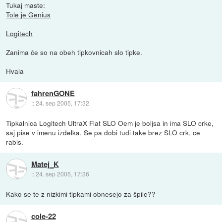
Tukaj maste:
Tole je Genius
Logitech
Zanima če so na obeh tipkovnicah slo tipke.
Hvala
fahrenGONE
::
24. sep 2005, 17:32
Tipkalnica Logitech UltraX Flat SLO Oem je boljsa in ima SLO crke,
saj pise v imenu izdelka. Se pa dobi tudi take brez SLO crk, ce
rabis.
Matej_K
::
24. sep 2005, 17:36
Kako se te z nizkimi tipkami obnesejo za špile??
cole-22