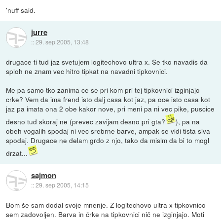
'nuff said.
jurre
::
29. sep 2005, 13:48
drugace ti tud jaz svetujem logitechovo ultra x. Se tko navadis da
sploh ne znam vec hitro tipkat na navadni tipkovnici.
Me pa samo tko zanima ce se pri kom pri tej tipkovnici izginjajo
crke? Vem da ima frend isto dalj casa kot jaz, pa oce isto casa kot
jaz pa imata ona 2 obe kakor nove, pri meni pa ni vec pike, puscice
desno tud skoraj ne (prevec zavijam desno pri gta?
), pa na
obeh vogalih spodaj ni vec srebrne barve, ampak se vidi tista siva
spodaj. Drugace ne delam grdo z njo, tako da mislm da bi to mogl
drzat...
sajmon
::
29. sep 2005, 14:15
Bom še sam dodal svoje mnenje. Z logitechovo ultra x tipkovnico
sem zadovoljen. Barva in črke na tipkovnici nič ne izginjajo. Moti