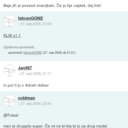
Baje jih je povsod zmanjkalo. Če jo kje najdeš, daj link!
fahrenGONE
::
27. sep 2005, 21:09
KLIK v1.1
Zgodovina sprememb…
spremenil:
fahrenGONE
(
27. sep 2005 ob 21:21
)
Jan987
::
27. sep 2005, 21:17
in put ti jo v 4dneh dobav
coldman
::
27. sep 2005, 22:44
@Futsal
men je drugače super. Če mi ne bi bla bi jo za drug model