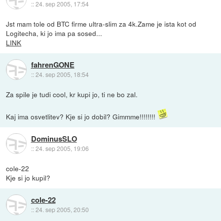
::
24. sep 2005, 17:54
Jst mam tole od BTC firme ultra-slim za 4k.Zame je ista kot od
Logitecha, ki jo ima pa sosed...
LINK
fahrenGONE
::
24. sep 2005, 18:54
Za spile je tudi cool, kr kupi jo, ti ne bo zal.
Kaj ima osvetlitev? Kje si jo dobil? Gimmme!!!!!!!!
DominusSLO
::
24. sep 2005, 19:06
cole-22
Kje si jo kupil?
cole-22
::
24. sep 2005, 20:50