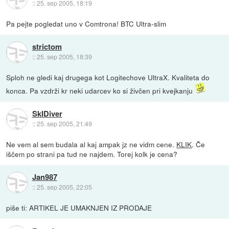
::
25. sep 2005, 18:19
Pa pejte pogledat uno v Comtrona! BTC Ultra-slim
strictom
::
25. sep 2005, 18:39
Sploh ne gledi kaj drugega kot Logitechove UltraX. Kvaliteta do
konca. Pa vzdrži kr neki udarcev ko si živčen pri kvejkanju
SkIDiver
::
25. sep 2005, 21:49
Ne vem al sem budala al kaj ampak jz ne vidm cene.
KLIK
. Če
iščem po strani pa tud ne najdem. Torej kolk je cena?
Jan987
::
25. sep 2005, 22:05
piše ti: ARTIKEL JE UMAKNJEN IZ PRODAJE