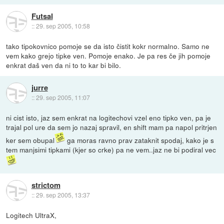
Futsal
::
29. sep 2005, 10:58
tako tipokovnico pomoje se da isto čistit kokr normalno. Samo ne
vem kako grejo tipke ven. Pomoje enako. Je pa res če jih pomoje
enkrat daš ven da ni to to kar bi bilo.
jurre
::
29. sep 2005, 11:07
ni cist isto, jaz sem enkrat na logitechovi vzel eno tipko ven, pa je
trajal pol ure da sem jo nazaj spravil, en shift mam pa napol pritrjen
ker sem obupal
ga moras ravno prav zataknit spodaj, kako je s
tem manjsimi tipkami (kjer so crke) pa ne vem..jaz ne bi podiral vec
strictom
::
29. sep 2005, 13:37
Logitech UltraX,