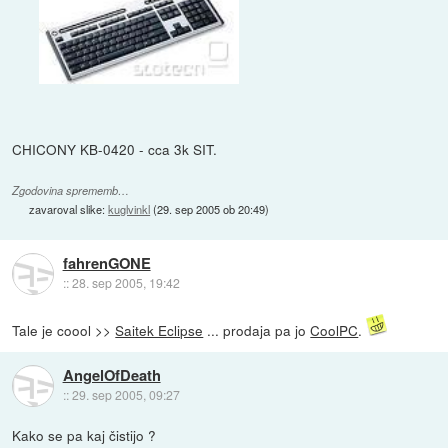
CHICONY KB-0420 - cca 3k SIT.
Zgodovina sprememb…
zavaroval slike:
kuglvinkl
(
29. sep 2005 ob 20:49
)
fahrenGONE
::
28. sep 2005, 19:42
Tale je coool >>
Saitek Eclipse
... prodaja pa jo
CoolPC
.
AngelOfDeath
::
29. sep 2005, 09:27
Kako se pa kaj čistijo ?