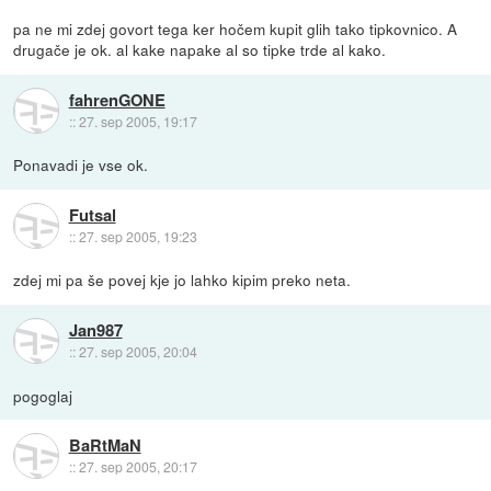
pa ne mi zdej govort tega ker hočem kupit glih tako tipkovnico. A
drugače je ok. al kake napake al so tipke trde al kako.
fahrenGONE
::
27. sep 2005, 19:17
Ponavadi je vse ok.
Futsal
::
27. sep 2005, 19:23
zdej mi pa še povej kje jo lahko kipim preko neta.
Jan987
::
27. sep 2005, 20:04
pogoglaj
BaRtMaN
::
27. sep 2005, 20:17