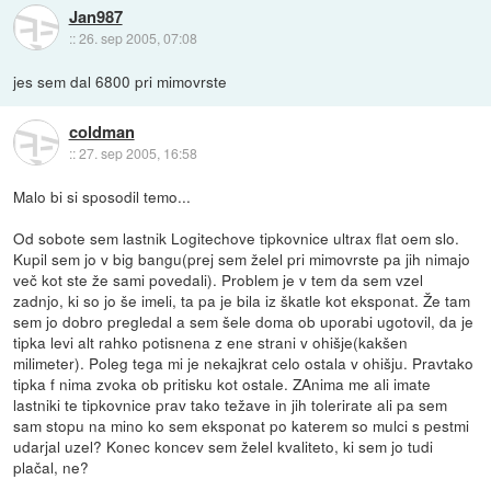
Jan987
::
26. sep 2005, 07:08
jes sem dal 6800 pri mimovrste
coldman
::
27. sep 2005, 16:58
Malo bi si sposodil temo...
Od sobote sem lastnik Logitechove tipkovnice ultrax flat oem slo.
Kupil sem jo v big bangu(prej sem želel pri mimovrste pa jih nimajo
več kot ste že sami povedali). Problem je v tem da sem vzel
zadnjo, ki so jo še imeli, ta pa je bila iz škatle kot eksponat. Že tam
sem jo dobro pregledal a sem šele doma ob uporabi ugotovil, da je
tipka levi alt rahko potisnena z ene strani v ohišje(kakšen
milimeter). Poleg tega mi je nekajkrat celo ostala v ohišju. Pravtako
tipka f nima zvoka ob pritisku kot ostale. ZAnima me ali imate
lastniki te tipkovnice prav tako težave in jih tolerirate ali pa sem
sam stopu na mino ko sem eksponat po katerem so mulci s pestmi
udarjal uzel? Konec koncev sem želel kvaliteto, ki sem jo tudi
plačal, ne?