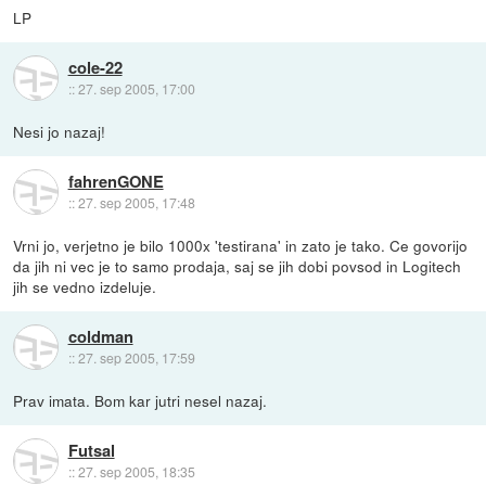
LP
cole-22
::
27. sep 2005, 17:00
Nesi jo nazaj!
fahrenGONE
::
27. sep 2005, 17:48
Vrni jo, verjetno je bilo 1000x 'testirana' in zato je tako. Ce govorijo
da jih ni vec je to samo prodaja, saj se jih dobi povsod in Logitech
jih se vedno izdeluje.
coldman
::
27. sep 2005, 17:59
Prav imata. Bom kar jutri nesel nazaj.
Futsal
::
27. sep 2005, 18:35