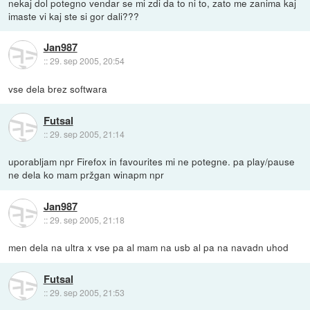
nekaj dol potegno vendar se mi zdi da to ni to, zato me zanima kaj
imaste vi kaj ste si gor dali???
Jan987
::
29. sep 2005, 20:54
vse dela brez softwara
Futsal
::
29. sep 2005, 21:14
uporabljam npr Firefox in favourites mi ne potegne. pa play/pause
ne dela ko mam pržgan winapm npr
Jan987
::
29. sep 2005, 21:18
men dela na ultra x vse pa al mam na usb al pa na navadn uhod
Futsal
::
29. sep 2005, 21:53