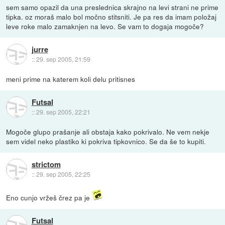
sem samo opazil da una preslednica skrajno na levi strani ne prime
tipka. oz moraš malo bol močno stitsniti. Je pa res da imam položaj
leve roke malo zamaknjen na levo. Se vam to dogaja mogoče?
jurre
::
29. sep 2005, 21:59
meni prime na katerem koli delu pritisnes
Futsal
::
29. sep 2005, 22:21
Mogoče glupo prašanje ali obstaja kako pokrivalo. Ne vem nekje
sem videl neko plastiko ki pokriva tipkovnico. Se da še to kupiti.
strictom
::
29. sep 2005, 22:25
Eno cunjo vržeš črez pa je
Futsal