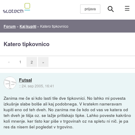
☰
Forum
»
Kaj kupiti
»
Katero tipkovnico
Katero tipkovnico
«
1
2
»
Futsal
::
24. sep 2005, 16:41
Zanima me če si kdo lasti tile dve tipkovnici. No lahko mi povesta
izkušnje slabe bolše ali kaj podobnega. V kratekm nameravam
kupiti eno od teh dveh. No zanima me če kdo od vas ve katera od
teh dveh je tišja oz. se lažje pritiskajo tipke. Lahko poveste kakršno
koli mnenje. ker tisto kar piše v trgovinah oz na spletu ni nič. je pa
res da nisem šel pogledat v trgovino.