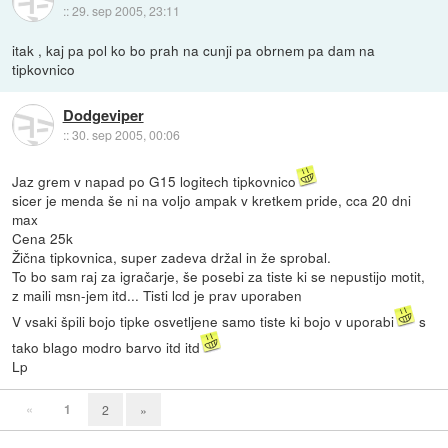
::
29. sep 2005, 23:11
itak , kaj pa pol ko bo prah na cunji pa obrnem pa dam na
tipkovnico
Dodgeviper
::
30. sep 2005, 00:06
Jaz grem v napad po G15 logitech tipkovnico
sicer je menda še ni na voljo ampak v kretkem pride, cca 20 dni
max
Cena 25k
Žična tipkovnica, super zadeva držal in že sprobal.
To bo sam raj za igračarje, še posebi za tiste ki se nepustijo motit,
z maili msn-jem itd... Tisti lcd je prav uporaben
V vsaki špili bojo tipke osvetljene samo tiste ki bojo v uporabi
s
tako blago modro barvo itd itd
Lp
«
1
2
»