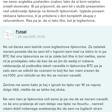
me samo angleška postavitev znakov, tako da si bom verjetno
omislil slovensko. Bi pa pripomnil, da sem bil v službi presenečen
nad udobnostjo tipkanja na ibmovih tipkovnicah. Izgleda povsem
običajna tipkovnica, ki je priložena v ibm kompletih skupaj z
računalnikom. Res pa je, da ni tako tiho, kot je logitechova.
Futsal
::
29. sep 2005, 20:32
No od danes sem lastnik nove logitechove tipkovnice. Za začetek
moram poveda tda ko sem bil v trgovini sem imel na izbiro to in pa
BTC flat ona tipkovnica se mi je zdele bol tiha in bol mehka, samo
mi je prodajalec reku da kao da se jim do sedaj ni nobena
reklamacija ali poškodba takoh naredila in tipkovnica BTC pa ja
zato sem se odločil da vzamem to bolj tko ker mam zraven še
mx1000. prvi občutki so tko tko se moram navadit.
Zanima me samo kako je kej v igrcah ko tipko npr W za naprej
dolgo tišiš, mislite da se lahko kej sfuka.
Ne vem men je tipkovnica coll samo je pa res da se moram navadit.
no še eno prašanje ali vam delajo vse tipke na Itouchu , namreč
nisem dobil nobenega sowteareja.tko da sem na logitech strani