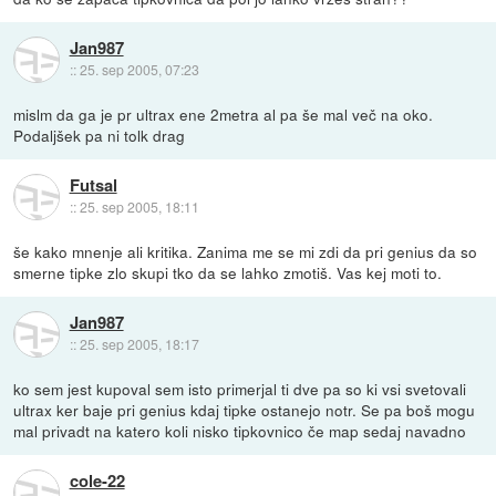
Jan987
::
25. sep 2005, 07:23
mislm da ga je pr ultrax ene 2metra al pa še mal več na oko.
Podaljšek pa ni tolk drag
Futsal
::
25. sep 2005, 18:11
še kako mnenje ali kritika. Zanima me se mi zdi da pri genius da so
smerne tipke zlo skupi tko da se lahko zmotiš. Vas kej moti to.
Jan987
::
25. sep 2005, 18:17
ko sem jest kupoval sem isto primerjal ti dve pa so ki vsi svetovali
ultrax ker baje pri genius kdaj tipke ostanejo notr. Se pa boš mogu
mal privadt na katero koli nisko tipkovnico če map sedaj navadno
cole-22