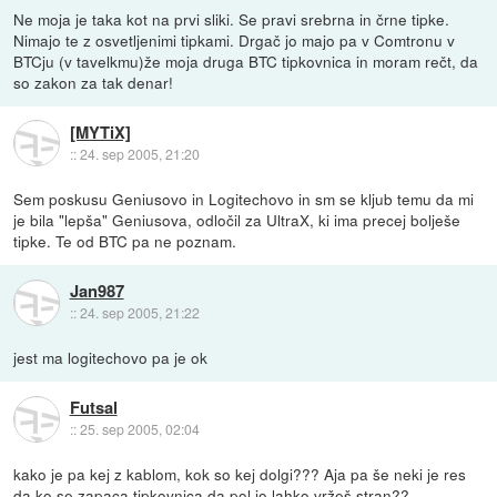
Ne moja je taka kot na prvi sliki. Se pravi srebrna in črne tipke.
Nimajo te z osvetljenimi tipkami. Drgač jo majo pa v Comtronu v
BTCju (v tavelkmu)že moja druga BTC tipkovnica in moram rečt, da
so zakon za tak denar!
[MYTiX]
::
24. sep 2005, 21:20
Sem poskusu Geniusovo in Logitechovo in sm se kljub temu da mi
je bila "lepša" Geniusova, odločil za UltraX, ki ima precej bolješe
tipke. Te od BTC pa ne poznam.
Jan987
::
24. sep 2005, 21:22
jest ma logitechovo pa je ok
Futsal
::
25. sep 2005, 02:04
kako je pa kej z kablom, kok so kej dolgi??? Aja pa še neki je res
da ko se zapaca tipkovnica da pol jo lahko vržeš stran??