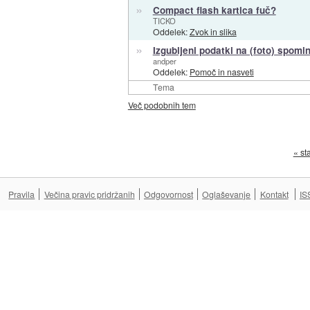
»
Compact flash kartica fuč?
TICKO
Oddelek:
Zvok in slika
»
Izgubljeni podatki na (foto) spomin
andper
Oddelek:
Pomoč in nasveti
Tema
Več podobnih tem
« st
Pravila
Večina pravic pridržanih
Odgovornost
Oglaševanje
Kontakt
IS