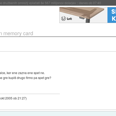
igence doslej
::
včeraj ob 21:37
 in memory card
alce, ker ene zazna ene spet ne.
a ne gre kupiš drugo firmo pa spet gre?
 okt 2005 ob 21:27
)