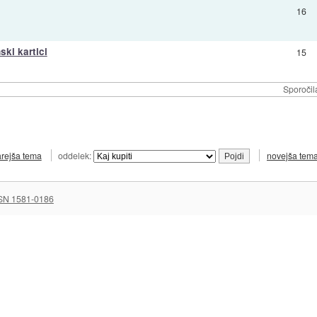
16
ski kartici
15
Sporočil
arejša tema
oddelek:
novejša tem
SN 1581-0186