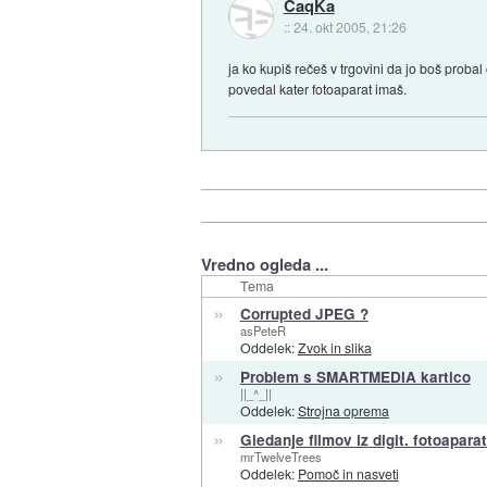
CaqKa
::
24. okt 2005, 21:26
ja ko kupiš rečeš v trgovini da jo boš probal 
povedal kater fotoaparat imaš.
Vredno ogleda ...
Tema
»
Corrupted JPEG ?
asPeteR
Oddelek:
Zvok in slika
»
Problem s SMARTMEDIA kartico
||_^_||
Oddelek:
Strojna oprema
»
Gledanje filmov iz digit. fotoapa
mrTwelveTrees
Oddelek:
Pomoč in nasveti