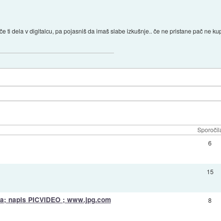
če ti dela v digitalcu, pa pojasniš da imaš slabe izkušnje.. če ne pristane pač ne kupiš
Sporočil
6
15
rata; napis PICVIDEO ; www.jpg.com
8