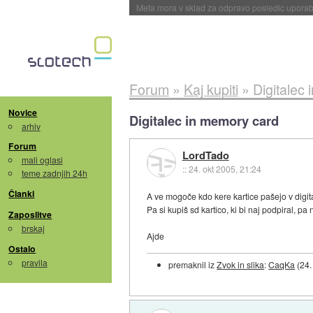
ByteDance trenira največji model umetne intel
Forum
»
Kaj kupiti
»
Digitalec
Novice
Digitalec in memory card
arhiv
Forum
LordTado
mali oglasi
::
24. okt 2005, 21:24
teme zadnjih 24h
Članki
A ve mogoče kdo kere kartice pašejo v digit
Pa si kupiš sd kartico, ki bi naj podpiral, p
Zaposlitve
brskaj
Ajde
Ostalo
pravila
premaknil iz
Zvok in slika
:
CaqKa
(
24.