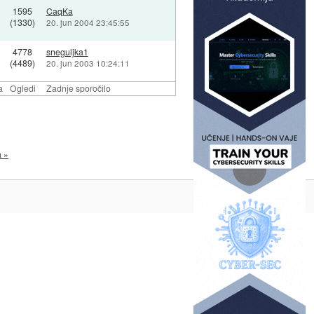
1595
CaqKa
(1330)
20. jun 2004 23:45:55
4778
sneguljka1
(4489)
20. jun 2003 10:24:11
a
Ogledi
Zadnje sporočilo
a »
Na vrh ^