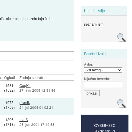
Hitre funkcije
.. sicer bi pa bilo zelo fajn če bi
seznam tem
Posebni izpisi
Avtor:
a
Ogledi
Zadnje sporočilo
Ključna beseda:
1581
CaqKa
(1532)
27. avg 2005 12:31:46
1978
pivmik
(1759)
24. jul 2004 01:02:21
1896
marS
(1713)
28. jun 2004 17:49:55