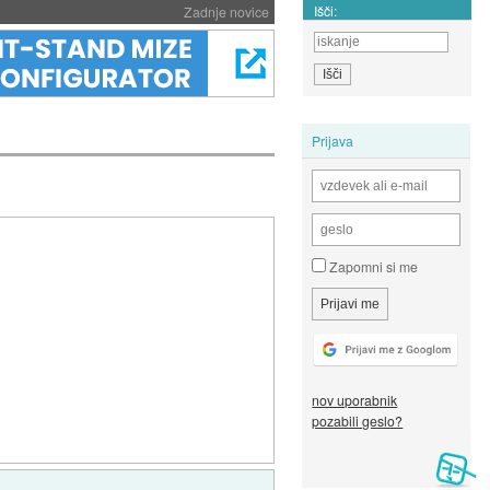
Išči:
Zadnje novice
Prijava
Zapomni si me
nov uporabnik
pozabili geslo?